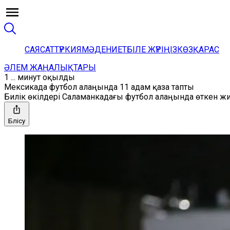
САЯСАТ
ТҮРКИЯ
МӘДЕНИЕТ
БІЛЕ ЖҮРІҢІЗ
КӨЗҚАРАС
ӘЛЕМ ЖАҢАЛЫҚТАРЫ
1 ... минут оқылды
Мексикада футбол алаңында 11 адам қаза тапты
Билік өкілдері Саламанкадағы футбол алаңында өткен ж
Бөлісу