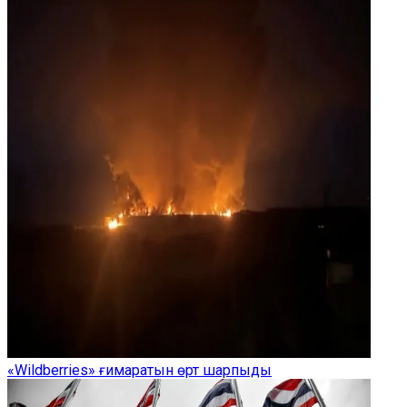
«Wildberries» ғимаратын өрт шарпыды