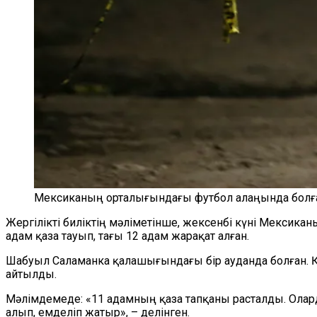
Мексиканың орталығындағы футбол алаңында болған
Жергілікті биліктің мәліметінше, жексенбі күні Мексик
адам қаза тауып, тағы 12 адам жарақат алған.
Шабуыл Саламанка қалашығындағы бір ауданда болған. Қ
айтылды.
Мәлімдемеде: «11 адамның қаза тапқаны расталды. Олард
алып, емделіп жатыр», – делінген.