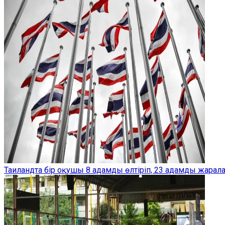
Таиландта бір оқушы 8 адамды өлтіріп, 23 адамды жарал