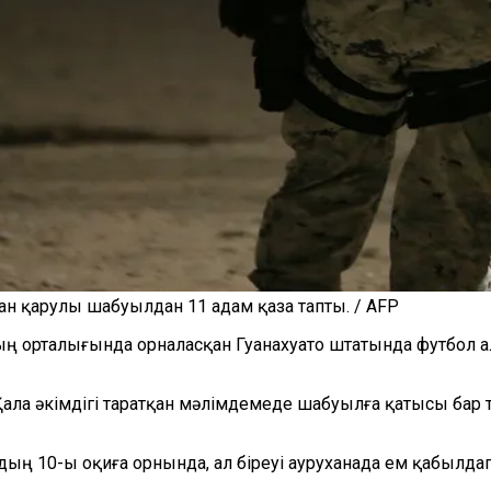
 қарулы шабуылдан 11 адам қаза тапты. / AFP
аның орталығында орналасқан Гуанахуато штатында футбол
ала әкімдігі таратқан мәлімдемеде шабуылға қатысы бар 
ың 10-ы оқиға орнында, ал біреуі ауруханада ем қабылда