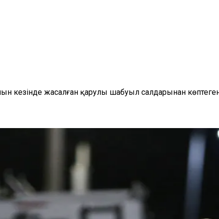
иын кезінде жасалған қарулы шабуыл салдарынан көптеге