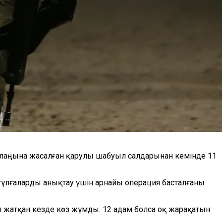
 алаңына жасалған қарулы шабуыл салдарынан кемінде 11
тұлғаларды анықтау үшін арнайы операция басталғаны
п жатқан кезде көз жұмды. 12 адам болса оқ жарақатын