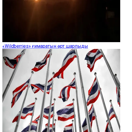
«Wildberries» ғимаратын өрт шарпыды