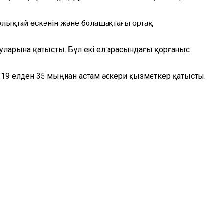
тарлықтай өскенін және болашақтағы ортақ
ығуларына қатысты. Бұл екі ел арасындағы қорғаныс
н 19 елден 35 мыңнан астам әскери қызметкер қатысты.