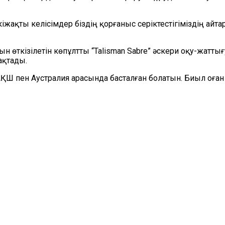
кіжақты келісімдер біздің қорғаныс серіктестігіміздің ай
ын өткізілетін көпұлтты “Talisman Sabre” әскери оқу-жатт
ақтады.
АҚШ пен Аустралия арасында басталған болатын. Биыл оға