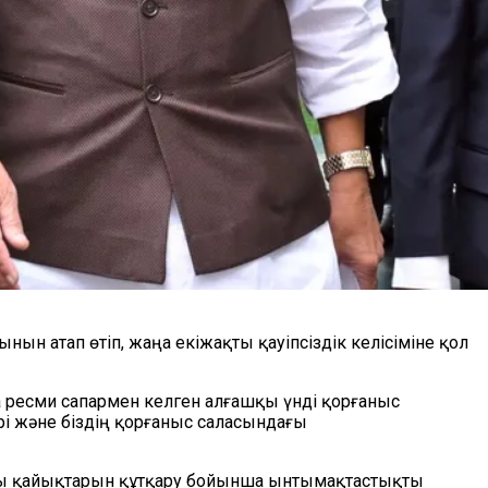
ын атап өтіп, жаңа екіжақты қауіпсіздік келісіміне қол
а ресми сапармен келген алғашқы үнді қорғаныс
ері және біздің қорғаныс саласындағы
асты қайықтарын құтқару бойынша ынтымақтастықты