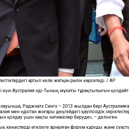
естіктердегі артып келе жатқан рөлін көрсетеді. / AP
 күні Аустралия Үнді-Тынық мұхиты тұрақтылығын қолдайтын
рлауынша, Раджнатх Сингх – 2013 жылдан бері Аустралияғ
алия мен Үндістан жоғары деңгейдегі қауіпсіздік серіктест
 қолдау үшін нақты нәтижелер беруде», – делінген.
лық кеңестерді өткізуге арналған форум құруды және су