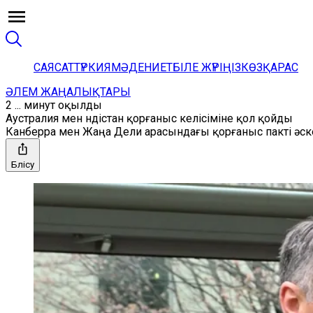
САЯСАТ
ТҮРКИЯ
МӘДЕНИЕТ
БІЛЕ ЖҮРІҢІЗ
КӨЗҚАРАС
ӘЛЕМ ЖАҢАЛЫҚТАРЫ
2 ... минут оқылды
Аустралия мен Үндістан қорғаныс келісіміне қол қойды
Канберра мен Жаңа Дели арасындағы қорғаныс пакті әск
Бөлісу