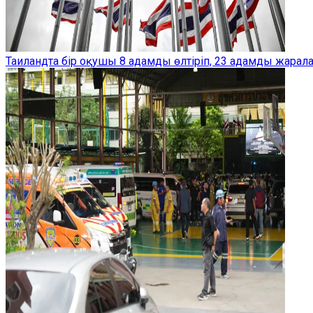
Таиландта бір оқушы 8 адамды өлтіріп, 23 адамды жарал