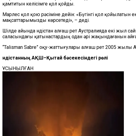
қамтитын келісімге қол қойды.
Марлес қол қою рәсіміне дейін: «Бүгінгі қол қойылатын е
мақсаттарымызды көрсетеді», – деді.
Шілде айында Үндістан алғаш рет Аустралияда екі жыл сай
саласындағы қатынастардың одан әрі жақындағанын айғ
“Talisman Sabre” оқу-жаттығулары алғаш рет 2005 жылы 
Үндістанның АҚШ–Қытай бәсекесіндегі рөлі
ҰСЫНЫЛҒАН