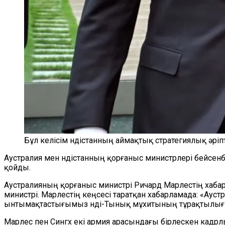
Бұл келісім Үндістанның аймақтық стратегиялық әріпт
Аустралия мен Үндістанның қорғаныс министрлері бейсенбі
қойды.
Аустралияның қорғаныс министрі Ричард Марлестің хаба
министрі. Марлестің кеңсесі таратқан хабарламада: «Аустр
ынтымақтастығымыз Үнді-Тынық мұхитының тұрақтылығын
Марлес пен Сингх екі армия арасындағы бірлескен кадр