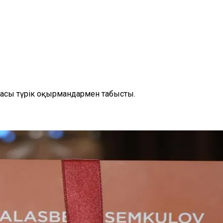
масы түрік оқырмандармен табысты.