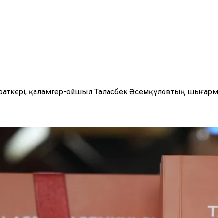
қайраткері, қаламгер-ойшыл Таласбек Әсемқұловтың шығар