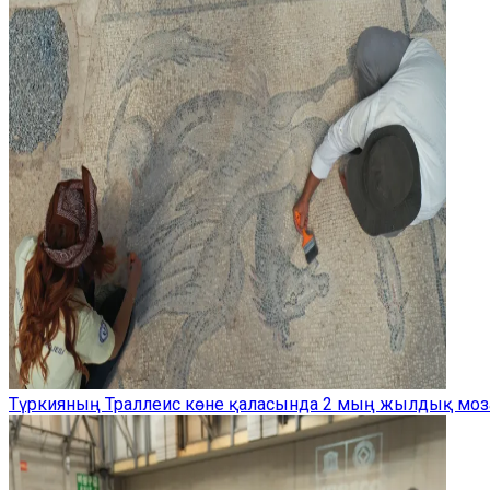
Түркияның Траллеис көне қаласында 2 мың жылдық моз