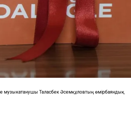
әне музыкатанушы Таласбек Әсемқұловтың өмірбаяндық