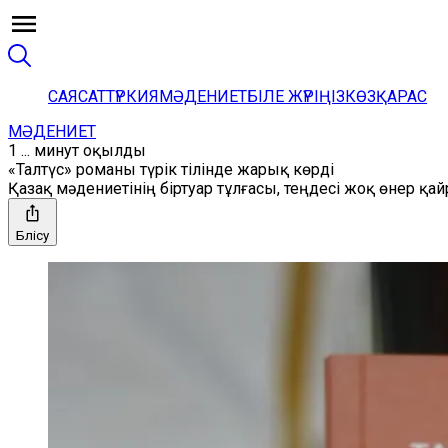
САЯСАТ
ТҮРКИЯ
МӘДЕНИЕТ
БІЛЕ ЖҮРІҢІЗ
КӨЗҚАРАС
МӘДЕНИЕТ
1 ... минут оқылды
«Талтүс» романы түрік тілінде жарық көрді
Қазақ мәдениетінің біртуар тұлғасы, теңдесі жоқ өнер 
Бөлісу