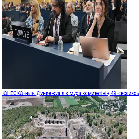
ЮНЕСКО-ның Дүниежүзілік мұра комитетінің 49-сессиясы