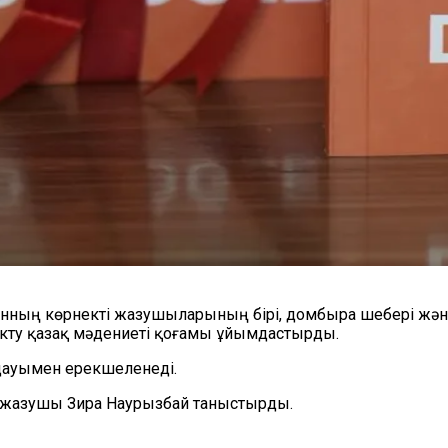
танның көрнекті жазушыларының бірі, домбыра шебері ж
өкту қазақ мәдениеті қоғамы ұйымдастырды.
дауымен ерекшеленеді.
, жазушы Зира Наурызбай таныстырды.