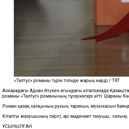
«Талтүс» романы түрік тілінде жарық көрді / TRT
Анкарадағы Аднан Өтүкен атындағы кітапханада Қазақс
романы «Талтүс» романының тұсаукесері өтті. Шараны К
Роман қазақ халқының рухын, тарихын, музыкасын баян
Кітапты жазушының серігі, әрі мәдениет танушы, ғалым
ҰСЫНЫЛҒАН