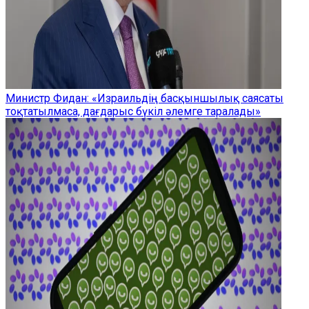
Министр Фидан: «Израильдің басқыншылық саясаты
тоқтатылмаса, дағдарыс бүкіл әлемге таралады»