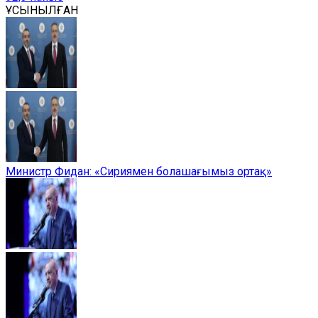
ҰСЫНЫЛҒАН
Министр Фидан: «Сириямен болашағымыз ортақ»