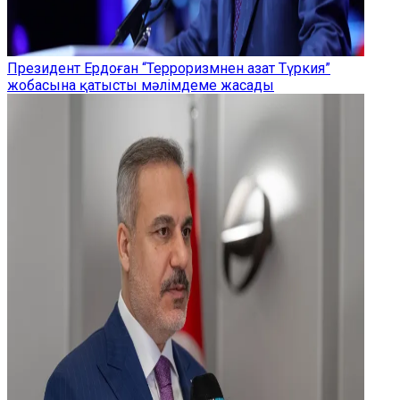
Президент Ердоған “Терроризмнен азат Түркия”
жобасына қатысты мәлімдеме жасады