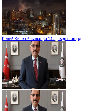
Ресей Киев облысында 14 адамды өлтірді