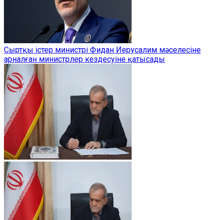
Сыртқы істер министрі Фидан Иерусалим мәселесіне
арналған министрлер кездесуіне қатысады