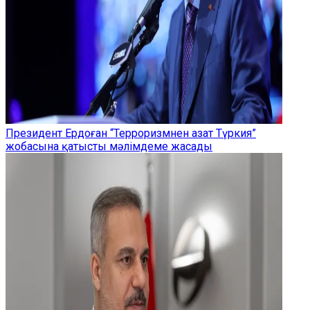
Президент Ердоған “Терроризмнен азат Түркия”
жобасына қатысты мәлімдеме жасады