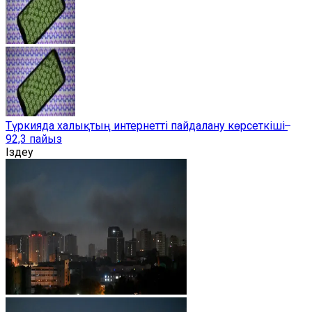
Түркияда халықтың интернетті пайдалану көрсеткіші ̶
92,3 пайыз
Іздеу