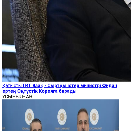
Қатысты
TRT Қазақ - Сыртқы істер министрі Фидан
ертең Оңтүстік Кореяға барады
ҰСЫНЫЛҒАН