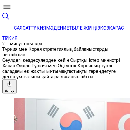
САЯСАТ
ТҮРКИЯ
МӘДЕНИЕТ
БІЛЕ ЖҮРІҢІЗ
КӨЗҚАРАС
ТҮРКИЯ
2 ... минут оқылды
Түркия мен Корея стратегиялық байланыстарды
нығайтпақ
Сеулдегі кездесулерден кейін Сыртқы істер министрі
Хакан Фидан Түркия мен Оңтүстік Кореяның түрлі
саладағы екіжақты ынтымақтастықты тереңдетуге
деген ұмтылысы қайта растағанын айтты.
Бөлісу