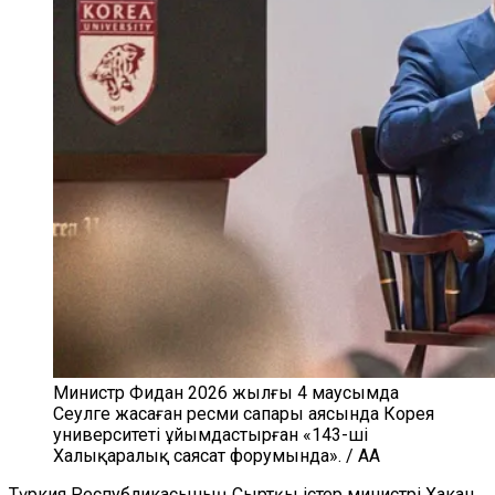
Министр Фидан 2026 жылғы 4 маусымда
Сеулге жасаған ресми сапары аясында Корея
университеті ұйымдастырған «143-ші
Халықаралық саясат форумында». / AA
Түркия Республикасының Сыртқы істер министрі Хакан