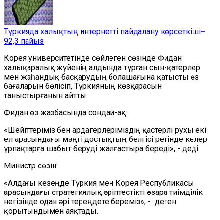
Түркияда халықтың интернетті пайдалану көрсеткіші ̶
92,3 пайыз
Корея университетінде сөйлеген сөзінде Фидан
халықаралық жүйенің алдында тұрған сын-қатерлер
мен жаһандық басқарудың болашағына қатысты өз
бағаларын бөлісіп, Түркияның көзқарасын
таныстырғанын айтты.
Фидан өз жазбасында сондай-ақ:
«Шейіттеріміз бен ардагерлеріміздің қастерлі рухы екі
ел арасындағы мәңгі достықтың белгісі ретінде келер
ұрпақтарға шабыт беруді жалғастыра береді», - деді.
Министр сөзін:
«Алдағы кезеңде Түркия мен Корея Республикасы
арасындағы стратегиялық әріптестікті өзара тиімділік
негізінде одан әрі тереңдете береміз», - деген
қорытындымен аяқтады.