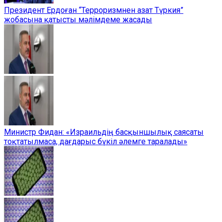
Президент Ердоған “Терроризмнен азат Түркия”
жобасына қатысты мәлімдеме жасады
Министр Фидан: «Израильдің басқыншылық саясаты
тоқтатылмаса, дағдарыс бүкіл әлемге таралады»