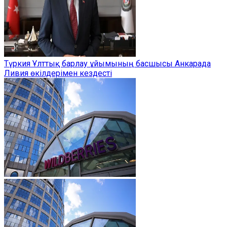
Түркия Ұлттық барлау ұйымының басшысы Анкарада
Ливия өкілдерімен кездесті