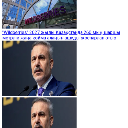
"Wildberries" 2027 жылы Қазақстанда 260 мың шаршы
метрлік жаңа қойма алаңын ашуды жоспарлап отыр