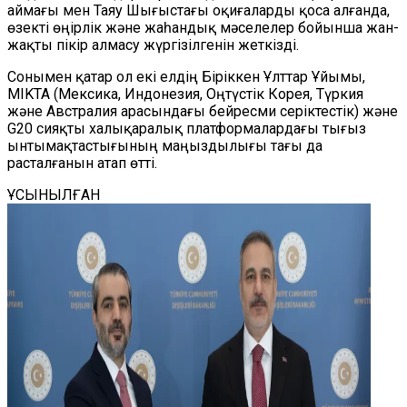
аймағы мен Таяу Шығыстағы оқиғаларды қоса алғанда,
өзекті өңірлік және жаһандық мәселелер бойынша жан-
жақты пікір алмасу жүргізілгенін жеткізді.
Сонымен қатар ол екі елдің Біріккен Ұлттар Ұйымы,
MIKTA (Мексика, Индонезия, Оңтүстік Корея, Түркия
және Австралия арасындағы бейресми серіктестік) және
G20 сияқты халықаралық платформалардағы тығыз
ынтымақтастығының маңыздылығы тағы да
расталғанын атап өтті.
ҰСЫНЫЛҒАН