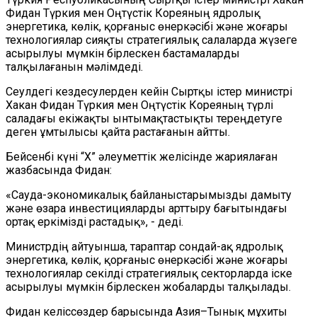
Фидан Түркия мен Оңтүстік Кореяның ядролық
энергетика, көлік, қорғаныс өнеркәсібі және жоғары
технологиялар сияқты стратегиялық салаларда жүзеге
асырылуы мүмкін бірлескен бастамаларды
талқылағанын мәлімдеді.
Сеулдегі кездесулерден кейін Сыртқы істер министрі
Хакан Фидан Түркия мен Оңтүстік Кореяның түрлі
саладағы екіжақты ынтымақтастықты тереңдетуге
деген ұмтылысы қайта растағанын айтты.
Бейсенбі күні “X” әлеуметтік желісінде жариялаған
жазбасында Фидан:
«Сауда-экономикалық байланыстарымызды дамыту
және өзара инвестицияларды арттыру бағытындағы
ортақ еркімізді растадық», - деді.
Министрдің айтуынша, тараптар сондай-ақ ядролық
энергетика, көлік, қорғаныс өнеркәсібі және жоғары
технологиялар секілді стратегиялық секторларда іске
асырылуы мүмкін бірлескен жобаларды талқылады.
Фидан келіссөздер барысында Азия–Тынық мұхиты