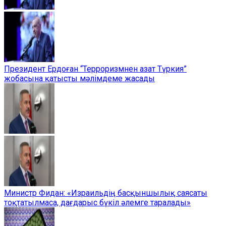
Президент Ердоған “Терроризмнен азат Түркия”
жобасына қатысты мәлімдеме жасады
Министр Фидан: «Израильдің басқыншылық саясаты
тоқтатылмаса, дағдарыс бүкіл әлемге таралады»