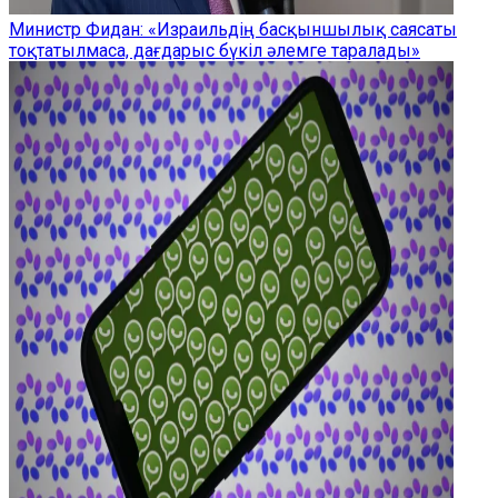
Министр Фидан: «Израильдің басқыншылық саясаты
тоқтатылмаса, дағдарыс бүкіл әлемге таралады»