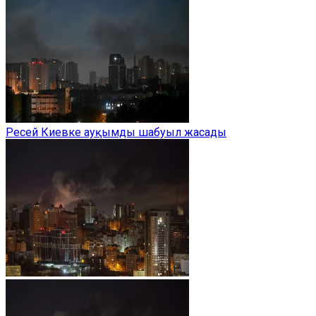
Ресей Киевке ауқымды шабуыл жасады