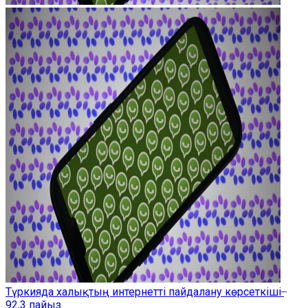
Түркияда халықтың интернетті пайдалану көрсеткіші ̶
92,3 пайыз