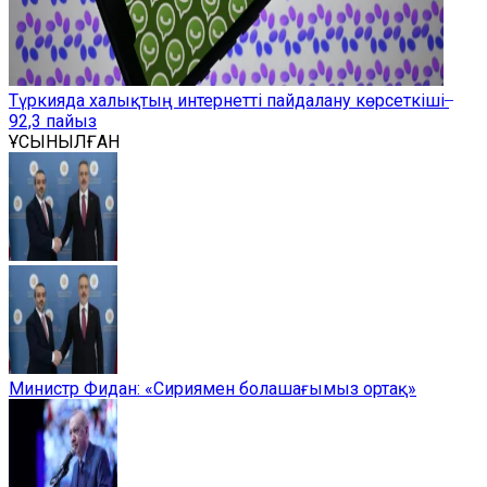
Түркияда халықтың интернетті пайдалану көрсеткіші ̶
92,3 пайыз
ҰСЫНЫЛҒАН
Министр Фидан: «Сириямен болашағымыз ортақ»