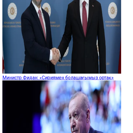
Министр Фидан: «Сириямен болашағымыз ортақ»