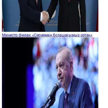
Министр Фидан: «Сириямен болашағымыз ортақ»