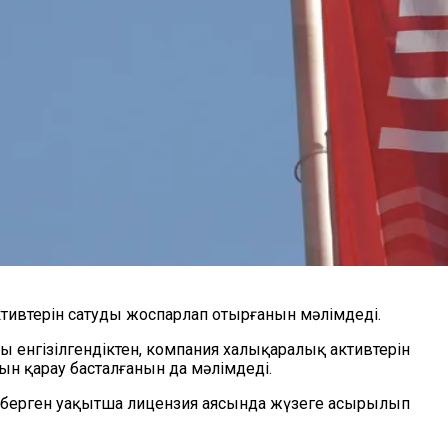
тивтерін сатуды жоспарлап отырғанын мәлімдеді.
енгізілгендіктен, компания халықаралық активтерін
ын қарау басталғанын да мәлімдеді.
) берген уақытша лицензия аясында жүзеге асырылып