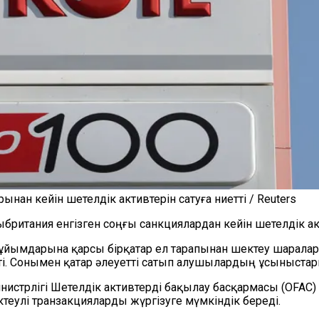
ан кейін шетелдік активтерін сатуға ниетті / Reuters
ритания енгізген соңғы санкциялардан кейін шетелдік ак
йымдарына қарсы бірқатар ел тарапынан шектеу шаралары 
ті. Сонымен қатар әлеуетті сатып алушылардың ұсыныстар
истрлігі Шетелдік активтерді бақылау басқармасы (OFAC
теулі транзакцияларды жүргізуге мүмкіндік береді.