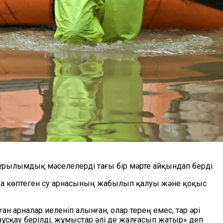
ұрылымдық мәселелерді тағы бір мәрте айқындап берді.
нда көптеген су арнасының жабылып қалуы және қоқыс
 арналар иеленіп алынған, олар терең емес, тар әрі
нұсқау берілді, жұмыстар әлі де жалғасып жатыр» деп