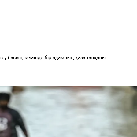
су басып, кемінде бір адамның қаза тапқаны