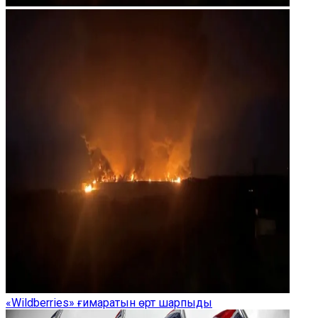
«Wildberries» ғимаратын өрт шарпыды