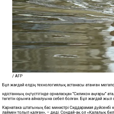
/ AFP
Бұл жағдай елдің технологиялық астанасы атанған мега
Үндістанның оңтүстігінде орналасқан "Силикон аңғары"
төгетін орынға айналуына себеп болған. Бұл жағдай жыл 
Карнатака штатының бас министрі Сиддарамая дүйсенбі кү
лаймен толып қалған», – деді. Сондай-ақ ол «Қалалық бил