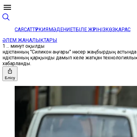
САЯСАТ
ТҮРКИЯ
МӘДЕНИЕТ
БІЛЕ ЖҮРІҢІЗ
КӨЗҚАРАС
ӘЛЕМ ЖАҢАЛЫҚТАРЫ
1 ... минут оқылды
Үндістанның "Силикон аңғары" нөсер жаңбырдың астында қ
Үндістанның қарқынды дамып келе жатқан технологиялық
хабарланды.
Бөлісу