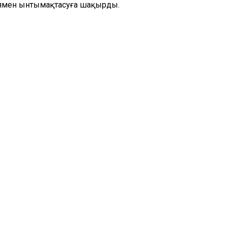
иямен ынтымақтасуға шақырды.