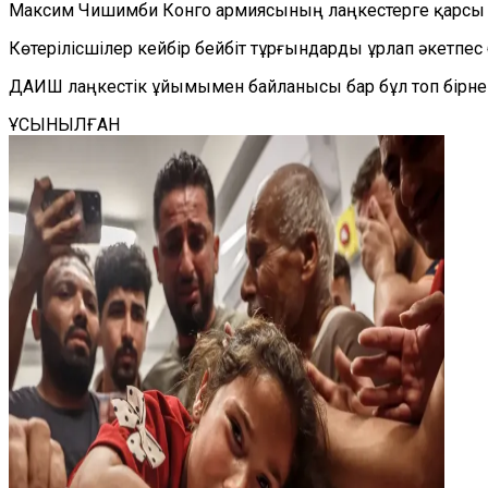
Максим Чишимби Конго армиясының лаңкестерге қарсы о
Көтерілісшілер кейбір бейбіт тұрғындарды ұрлап әкетпес
ДАИШ лаңкестік ұйымымен байланысы бар бұл топ бірн
ҰСЫНЫЛҒАН