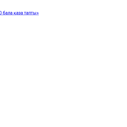
 бала қаза тапты»