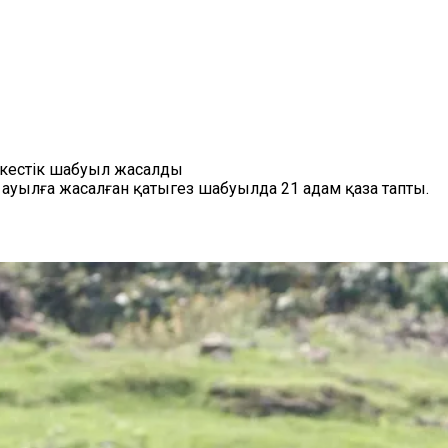
кестік шабуыл жасалды
ылға жасалған қатыгез шабуылда 21 адам қаза тапты.