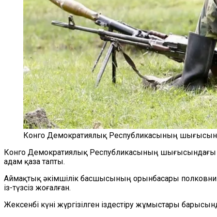
Конго Демократиялық Республикасының шығысына 
Конго Демократиялық Республикасының шығысындағы Ит
адам қаза тапты.
Аймақтық әкімшілік басшысының орынбасары полковник
із-түзсіз жоғалған.
Жексенбі күні жүргізілген іздестіру жұмыстары барысынд