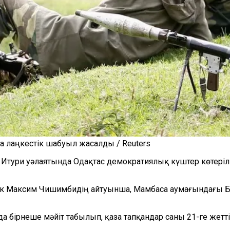
лаңкестік шабуыл жасалды / Reuters
ури уәлаятында Одақтас демократиялық күштер көтерілі
 Максим Чишимбидің айтуынша, Мамбаса аумағындағы Би
а бірнеше мәйіт табылып, қаза тапқандар саны 21-ге жетті