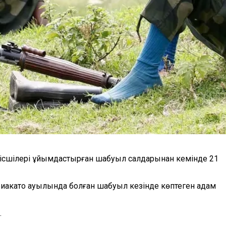
сшілері ұйымдастырған шабуыл салдарынан кемінде 21
акато ауылында болған шабуыл кезінде көптеген адам
.