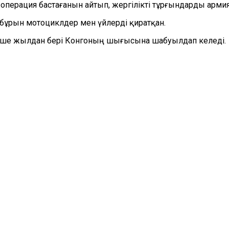
перация бастағанын айтып, жергілікті тұрғындарды арм
 бұрын мотоциклдер мен үйлерді қиратқан.
еше жылдан бері Конгоның шығысына шабуылдап келеді.