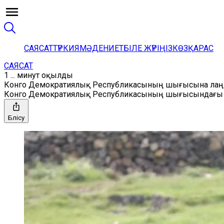
САЯСАТ
ТҮРКИЯ
МӘДЕНИЕТ
БІЛЕ ЖҮРІҢІЗ
КӨЗҚАРАС
САЯСАТ
1 ... минут оқылды
Конго Демократиялық Республикасының шығысына лаң
Конго Демократиялық Республикасының шығысындағы ау
Бөлісу