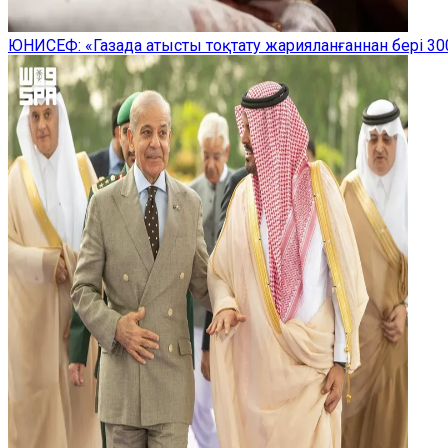
ЮНИСЕФ: «Газада атысты тоқтату жарияланғаннан бері 300