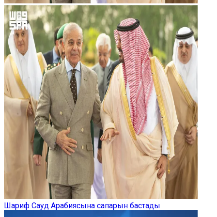
Шариф Сауд Арабиясына сапарын бастады