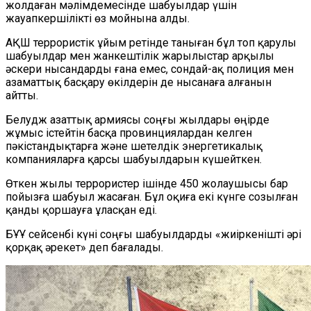
жолдаған мәлімдемесінде шабуылдар үшін
жауапкершілікті өз мойнына алды.
АҚШ террористік ұйым ретінде таныған бұл топ қарулы
шабуылдар мен жанкештілік жарылыстар арқылы
әскери нысандарды ғана емес, сондай-ақ полиция мен
азаматтық басқару өкілдерін де нысанаға алғанын
айтты.
Белудж азаттық армиясы соңғы жылдары өңірде
жұмыс істейтін басқа провинциялардан келген
пәкістандықтарға және шетелдік энергетикалық
компанияларға қарсы шабуылдарын күшейткен.
Өткен жылы террористер ішінде 450 жолаушысы бар
пойызға шабуыл жасаған. Бұл оқиға екі күнге созылған
қанды қоршауға ұласқан еді.
БҰҰ
сейсенбі күні соңғы шабуылдарды «жи
і
р
к
енішті әрі
қорқақ әрекет» деп бағалады.