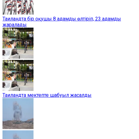
Таиландта бір оқушы 8 адамды өлтіріп, 23 адамды
жаралады
Таиландта мектепте шабуыл жасалды