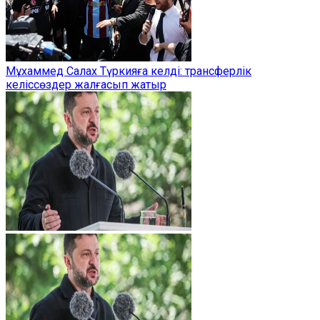
Мұхаммед Салах Түркияға келді: трансферлік
келіссөздер жалғасып жатыр