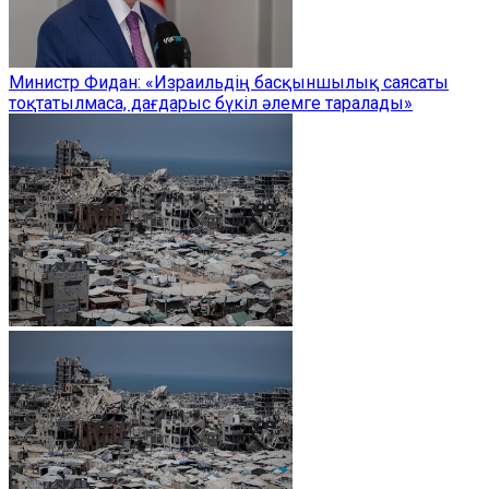
Министр Фидан: «Израильдің басқыншылық саясаты
тоқтатылмаса, дағдарыс бүкіл әлемге таралады»