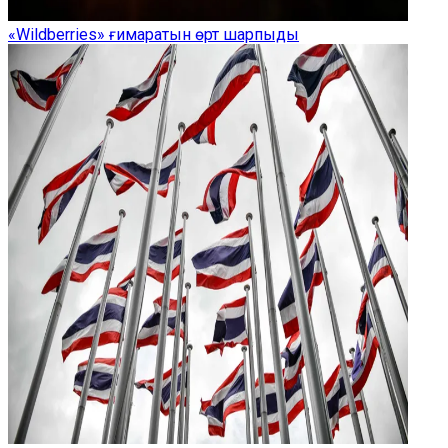
«Wildberries» ғимаратын өрт шарпыды