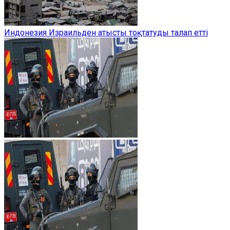
Индонезия Израильден атысты тоқтатуды талап етті