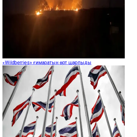
«Wildberries» ғимаратын өрт шарпыды