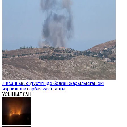
Ливанның оңтүстігінде болған жарылыстан екі
израильдік сарбаз қаза тапты
ҰСЫНЫЛҒАН