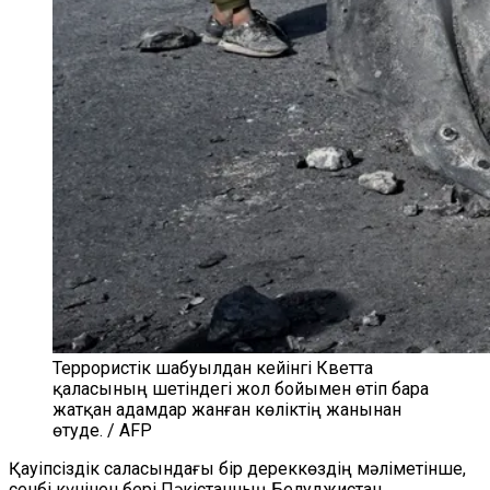
Террористік шабуылдан кейінгі Кветта
қаласының шетіндегі жол бойымен өтіп бара
жатқан адамдар жанған көліктің жанынан
өтуде. / AFP
Қауіпсіздік саласындағы бір дереккөздің мәліметінше,
сенбі күнінен бері Пәкістанның Белуджистан