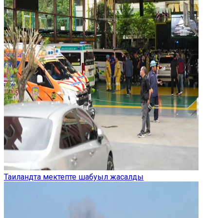
Таиландта мектепте шабуыл жасалды