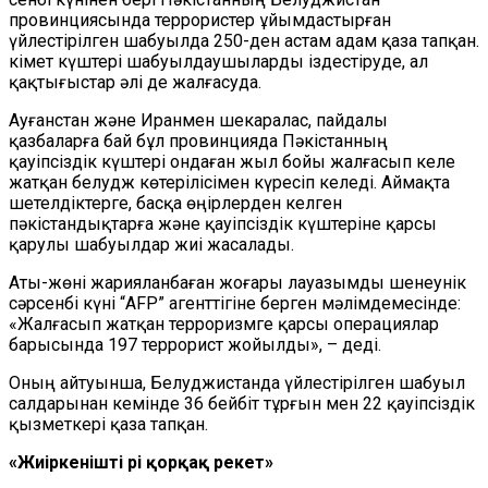
провинциясында террористер ұйымдастырған
үйлестірілген шабуылда 250-ден астам адам қаза тапқан.
Үкімет күштері шабуылдаушыларды іздестіруде, ал
қақтығыстар әлі де жалғасуда.
Ауғанстан және Иранмен шекаралас, пайдалы
қазбаларға бай бұл провинцияда Пәкістанның
қауіпсіздік күштері ондаған жыл бойы жалғасып келе
жатқан белудж көтерілісімен күресіп келеді. Аймақта
шетелдіктерге, басқа өңірлерден келген
пәкістандықтарға және қауіпсіздік күштеріне қарсы
қарулы шабуылдар жиі жасалады.
Аты-жөні жарияланбаған жоғары лауазымды шенеунік
сәрсенбі күні
“
AFP
”
агенттігіне берген мәлімдемесінде:
«Жалғасып жатқан терроризмге қарсы операциялар
барысында 197 террорист жойылды», – деді.
Оның айтуынша, Белуджистанда үйлестірілген шабуыл
салдарынан кемінде 36 бейбіт тұрғын мен 22 қауіпсіздік
қызметкері қаза тапқан.
«Жи
і
р
к
енішті әрі қорқақ әрекет»