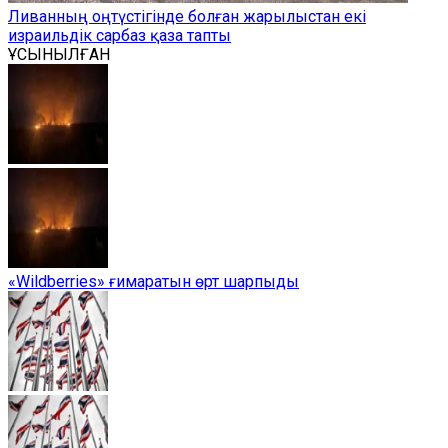
Ливанның оңтүстігінде болған жарылыстан екі
израильдік сарбаз қаза тапты
ҰСЫНЫЛҒАН
«Wildberries» ғимаратын өрт шарпыды