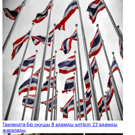
Таиландта бір оқушы 8 адамды өлтіріп, 23 адамды
жаралады