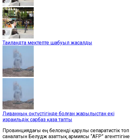
Таиландта мектепте шабуыл жасалды
Ливанның оңтүстігінде болған жарылыстан екі
израильдік сарбаз қаза тапты
Провинциядағы ең белсенді қарулы сепаратистік топ
саналатын Белудж азаттық армиясы
“
AFP
”
агенттігіне