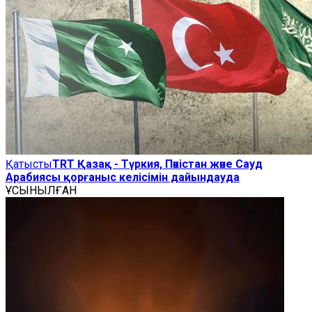
Қатысты
TRT Қазақ - Түркия, Пәкістан және Сауд
Арабиясы қорғаныс келісімін дайындауда
ҰСЫНЫЛҒАН