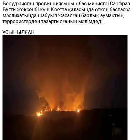
Белуджистан провинциясының бас министрі Сарфраз
Бугти жексенбі күні Кветта қаласында өткен баспасөз
мәслихатында шабуыл жасалған барлық аумақтың
террористерден тазартылғанын мәлімдеді.
ҰСЫНЫЛҒАН