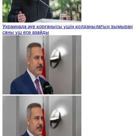
Украинада әуе қорғанысы үшін қолданылатын зымыран
саны үш есе азайды