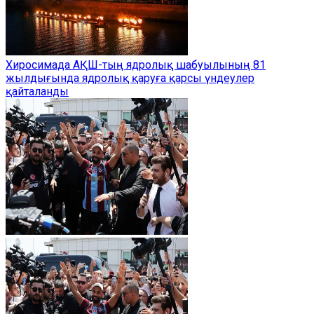
Хиросимада АҚШ-тың ядролық шабуылының 81
жылдығында ядролық қаруға қарсы үндеулер
қайталанды