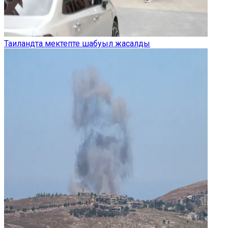
Таиландта мектепте шабуыл жасалды