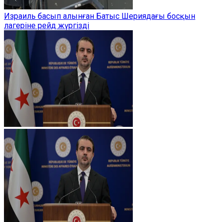
Израиль басып алынған Батыс Шериядағы босқын
лагеріне рейд жүргізді