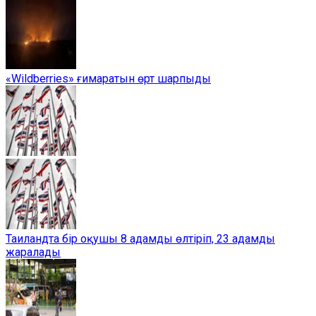
«Wildberries» ғимаратын өрт шарпыды
Таиландта бір оқушы 8 адамды өлтіріп, 23 адамды
жаралады