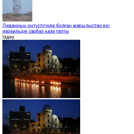
Ливанның оңтүстігінде болған жарылыстан екі
израильдік сарбаз қаза тапты
Іздеу