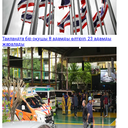
Таиландта бір оқушы 8 адамды өлтіріп, 23 адамды
жаралады