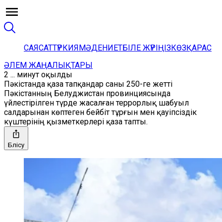
САЯСАТ
ТҮРКИЯ
МӘДЕНИЕТ
БІЛЕ ЖҮРІҢІЗ
КӨЗҚАРАС
ӘЛЕМ ЖАҢАЛЫҚТАРЫ
2 ... минут оқылды
Пәкістанда қаза тапқандар саны 250-ге жетті
Пәкістанның Белуджистан провинциясында
үйлестірілген түрде жасалған террорлық шабуыл
салдарынан көптеген бейбіт тұрғын мен қауіпсіздік
күштерінің қызметкерлері қаза тапты.
Бөлісу