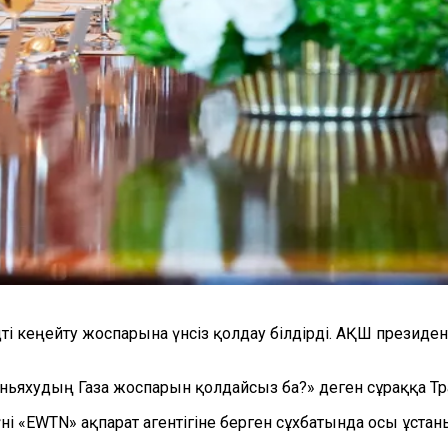
ті кеңейту жоспарына үнсіз қолдау білдірді. АҚШ презид
ьяхудың Газа жоспарын қолдайсыз ба?» деген сұраққа Трамп
 «EWTN» ақпарат агентігіне берген сұхбатында осы ұстаны