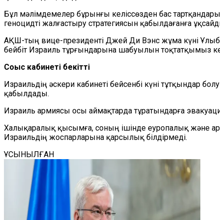
Бұл мәлімдемелер бұрынғы келіссөзден бас тартқандарын
геноцидті жалғастыру стратегиясын қабылдағанға ұқсайд
АҚШ-тың вице-президенті Джей Ди Вэнс жұма күні Ұлыб
бейбіт Израиль тұрғындарына шабуылын тоқтатқымыз кел
Соғыс кабинеті бекітті
Израильдің әскери кабинеті бейсенбі күні тұтқындар бо
қабылдады.
Израиль армиясы осы аймақтарда тұратындарға эвакуац
Халықаралық қысымға, соның ішінде еуропалық және ара
Израильдің жоспарларына қарсылық білдірмеді.
ҰСЫНЫЛҒАН