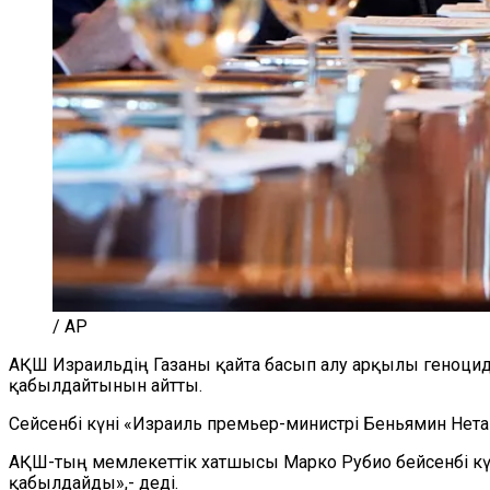
/ AP
АҚШ Израильдің Газаны қайта басып алу арқылы геноцид
қабылдайтынын айтты.
Сейсенбі күні «Израиль премьер-министрі Беньямин Нетан
АҚШ-тың мемлекеттік хатшысы Марко Рубио бейсенбі күні
қабылдайды»,- деді.