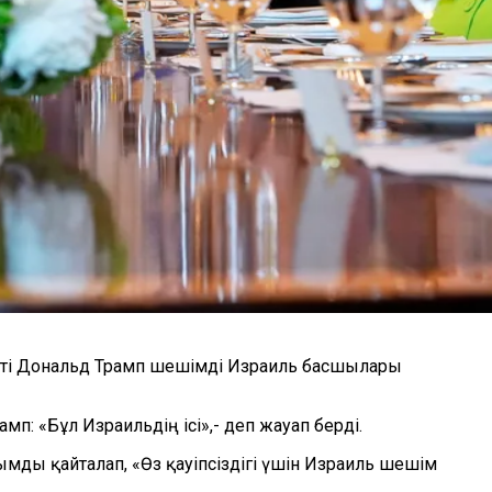
енті Дональд Трамп шешімді Израиль басшылары
: «Бұл Израильдің ісі»,- деп жауап берді.
мды қайталап, «Өз қауіпсіздігі үшін Израиль шешім