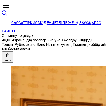
САЯСАТ
ТҮРКИЯ
МӘДЕНИЕТ
БІЛЕ ЖҮРІҢІЗ
КӨЗҚАРАС
САЯСАТ
2 ... минут оқылды
АҚШ Израильдің жоспарына үнсіз қолдау білдірді
Трамп, Рубио және Вэнс Нетаньяхуның Газаның кейбір ай
ын басып алған.
Бөлісу