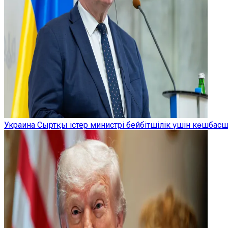
Украина Сыртқы істер министрі бейбітшілік үшін көшбас