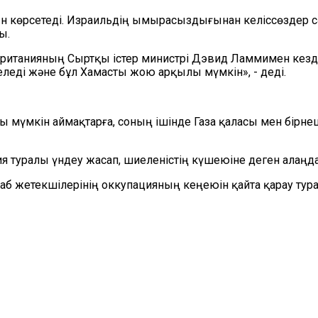
 көрсетеді. Израильдің ымырасыздығынан келіссөздер сәтс
ы.
ританияның Сыртқы істер министрі Дэвид Ламмимен кезде
еді және бұл Хамасты жою арқылы мүмкін», - деді.
луы мүмкін аймақтарға, соның ішінде Газа қаласы мен бір
ия туралы үндеу жасап, шиеленістің күшеюіне деген ала
б жетекшілерінің оккупацияның кеңеюін қайта қарау тур