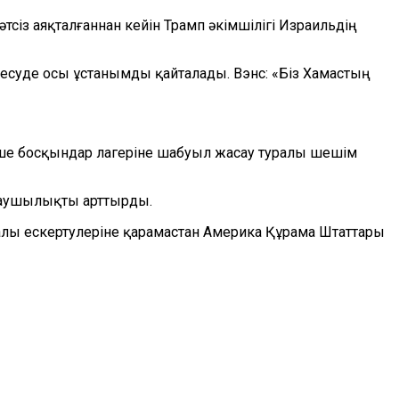
із аяқталғаннан кейін Трамп әкімшілігі Израильдің
суде осы ұстанымды қайталады. Вэнс: «Біз Хамастың
неше босқындар лагеріне шабуыл жасау туралы шешім
ңдаушылықты арттырды.
алы ескертулеріне қарамастан Америка Құрама Штаттары