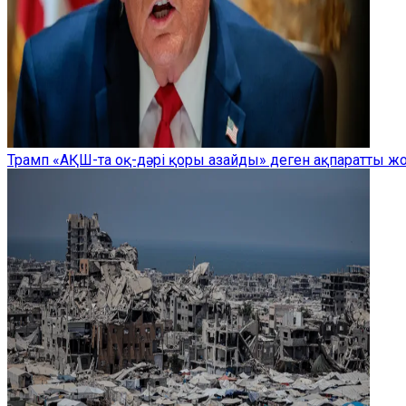
Трамп «АҚШ-та оқ-дәрі қоры азайды» деген ақпаратты 