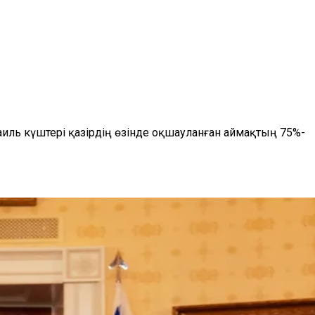
иль күштері қазірдің өзінде оқшауланған аймақтың 75%-