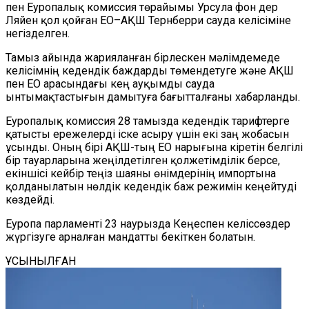
пен Еуропалық комиссия төрайымы Урсула фон дер
Ляйен қол қойған ЕО–АҚШ Тернберри сауда келісіміне
негізделген.
Тамыз айында жарияланған бірлескен мәлімдемеде
келісім
нің
кедендік баждарды төмендетуге және АҚШ
пен ЕО арасындағы кең ауқымды сауда
ынтымақтастығын дамытуға бағытталған
ы хабарланды
.
Еуропалық комиссия 28 тамызда кедендік тарифтерге
қатысты ережелерді іске асыру үшін екі заң жобасын
ұсынды. Оның бірі АҚШ-тың ЕО нарығына кіретін белгілі
бір тауарларына жеңілдетілген қолжетімділік берсе,
екіншісі кейбір теңіз шаяны өнімдерінің импортына
қолданылатын нөлдік кедендік баж режимін кеңейтуді
көздейді.
Еуропа парламенті 23 наурызда Кеңеспен келіссөздер
жүргізуге арналған мандатты бекіткен болатын.
ҰСЫНЫЛҒАН