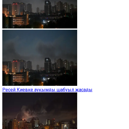
Ресей Киевке ауқымды шабуыл жасады