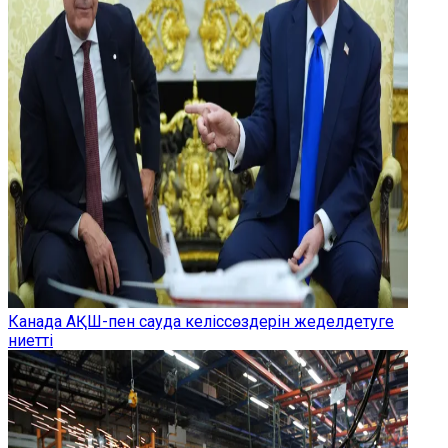
Канада АҚШ-пен сауда келіссөздерін жеделдетуге
ниетті