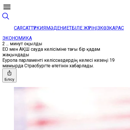
САЯСАТ
ТҮРКИЯ
МӘДЕНИЕТ
БІЛЕ ЖҮРІҢІЗ
КӨЗҚАРАС
ЭКОНОМИКА
2 ... минут оқылды
ЕО мен АҚШ сауда келісіміне тағы бір қадам
жақындады
Еуропа парламенті келіссөздердің келесі кезеңі 19
мамырда Страсбургте өтетінін хабарлады.
Бөлісу