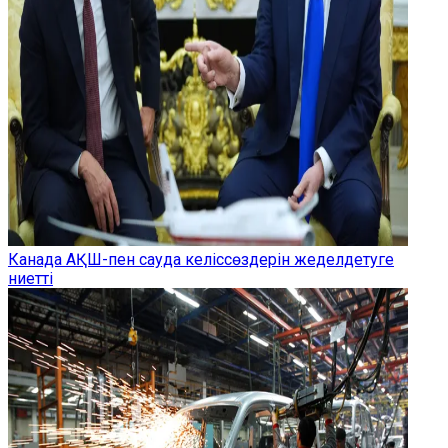
Канада АҚШ-пен сауда келіссөздерін жеделдетуге
ниетті