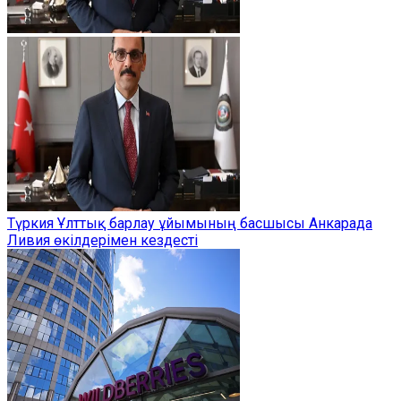
Түркия Ұлттық барлау ұйымының басшысы Анкарада
Ливия өкілдерімен кездесті