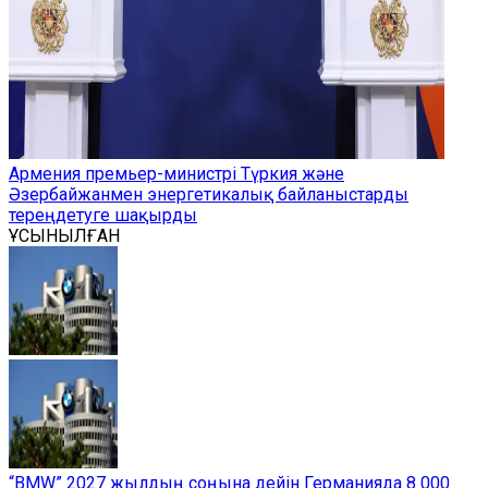
Армения премьер-министрі Түркия және
Әзербайжанмен энергетикалық байланыстарды
тереңдетуге шақырды
ҰСЫНЫЛҒАН
“BMW” 2027 жылдың соңына дейін Германияда 8 000