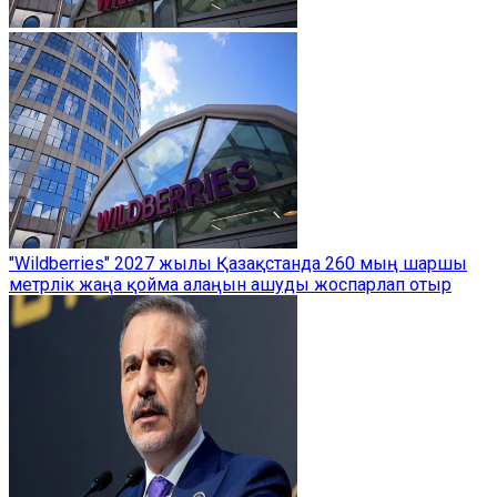
"Wildberries" 2027 жылы Қазақстанда 260 мың шаршы
метрлік жаңа қойма алаңын ашуды жоспарлап отыр