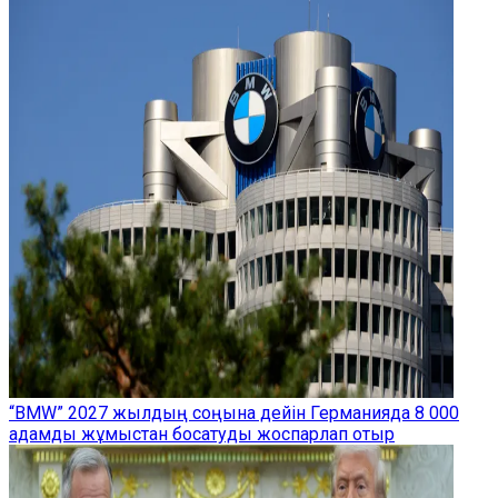
“BMW” 2027 жылдың соңына дейін Германияда 8 000
адамды жұмыстан босатуды жоспарлап отыр