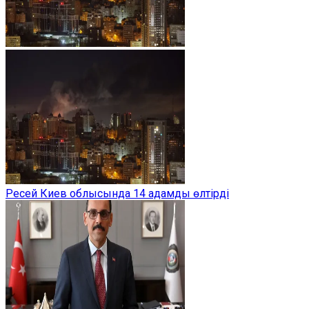
Ресей Киев облысында 14 адамды өлтірді