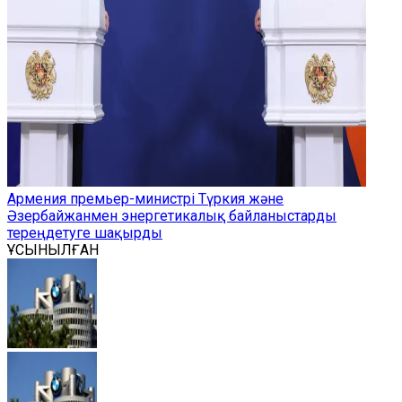
Армения премьер-министрі Түркия және
Әзербайжанмен энергетикалық байланыстарды
тереңдетуге шақырды
ҰСЫНЫЛҒАН