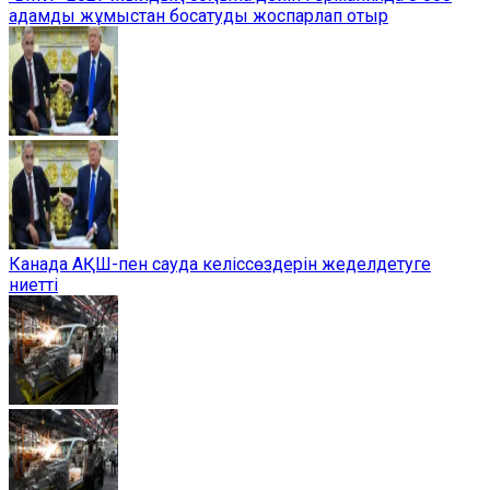
адамды жұмыстан босатуды жоспарлап отыр
Канада АҚШ-пен сауда келіссөздерін жеделдетуге
ниетті