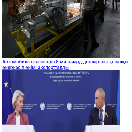
Автомобиль саласында 8 миллиард долларлық қосалқы
өнеркәсіп өнімі экспортталды