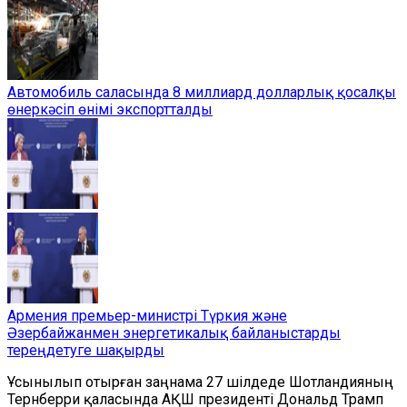
Автомобиль саласында 8 миллиард долларлық қосалқы
өнеркәсіп өнімі экспортталды
Армения премьер-министрі Түркия және
Әзербайжанмен энергетикалық байланыстарды
тереңдетуге шақырды
Ұсынылып отырған заңнама 27 шілдеде Шотландияның
Тернберри қаласында АҚШ президенті Дональд Трамп