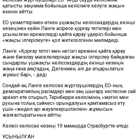
қатысты заңнама бойынша келісімге келуге жақын
екенін айтты.
ЕО үкіметтерімен өткен үшжақты келіссөздердің екінші
кезеңінен кейін Ланге әсіресе қорғау тетіктері мен
ұсынылған ережелерді қайта қарау үдерісі бойынша
«жақсы ілгерілеуге» қол жеткізілгенін мәлімдеді.
Ланге: «Қорғау тетігі мен негізгі ережені қайта қарау
және бағалау мәселелерінде жақсы ілгерілеу байқалған
сындарлы үшжақты келіссөздердің екінші кезеңін
жаңа ғана аяқтадық. Дегенмен, әлі де атқарылатын
жұмыс бар»,
-
деді.
Сондай-ақ Ланге келіссөз жүргізушілердің ЕО-ның
демократиялық рәсімдері мен заң шығару кестесіне сай
әрекет ете отырып, Тернберри келісімінің «мәтіні мен
рухына толық сәйкес» орындалуын қамтамасыз ету
үшін «жедел әрі жауапкершілікпен» жұмысын
жалғастыратынын айтты.
Келесі келіссөз кезеңі 19 мамырда Страсбургте өтеді.
ҰСЫНЫЛҒАН