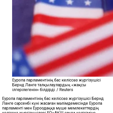
Еуропа парламентінің бас келіссөз жүргізушісі
Бернд Ланге талқылаулардың «жақсы
ілгерілегенін» білдірді. / Reuters
Еуропа парламентінің бас келіссөз жүргізушісі Бернд
Ланге сәрсенбі күні жасаған мәлімдемесінде Еуропа
парламенті мен Еуроодаққа мүше мемлекеттердің
келіссөз жүргізушілері ЕО–АҚШ сауда келісіміне