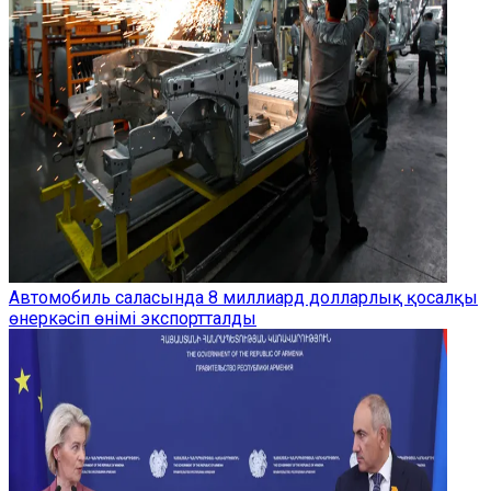
Автомобиль саласында 8 миллиард долларлық қосалқы
өнеркәсіп өнімі экспортталды