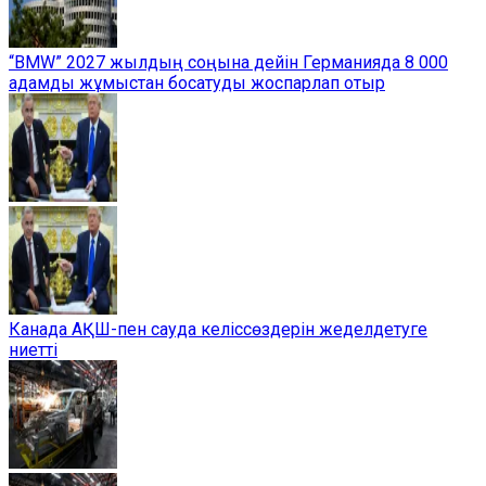
“BMW” 2027 жылдың соңына дейін Германияда 8 000
адамды жұмыстан босатуды жоспарлап отыр
Канада АҚШ-пен сауда келіссөздерін жеделдетуге
ниетті