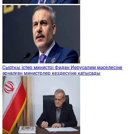
Сыртқы істер министрі Фидан Иерусалим мәселесіне
арналған министрлер кездесуіне қатысады