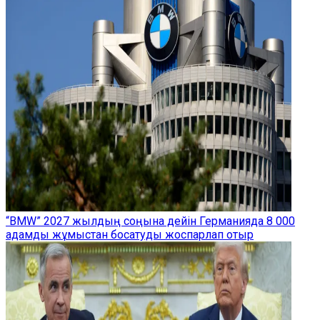
“BMW” 2027 жылдың соңына дейін Германияда 8 000
адамды жұмыстан босатуды жоспарлап отыр