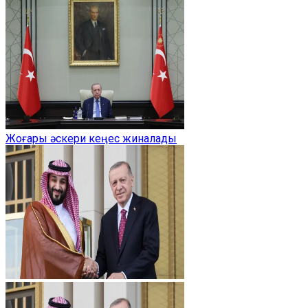
Жоғары әскери кеңес жиналады