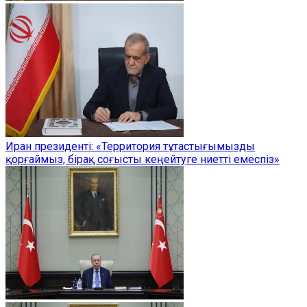
Иран президенті: «Территория тұтастығымызды
қорғаймыз, бірақ соғысты кеңейтуге ниетті емеспіз»