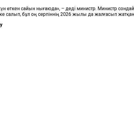
күн өткен сайын нығаюда», – деді министр. Министр сонда
ке салып, бұл оң серпіннің 2026 жылы да жалғасып жатқа
у