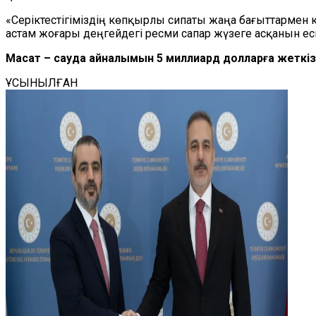
«Серіктестігіміздің көпқырлы сипаты жаңа бағыттармен 
астам жоғары деңгейдегі ресми сапар жүзеге асқанын ес
Мақсат – сауда айналымын 5 миллиард долларға жеткіз
ҰСЫНЫЛҒАН