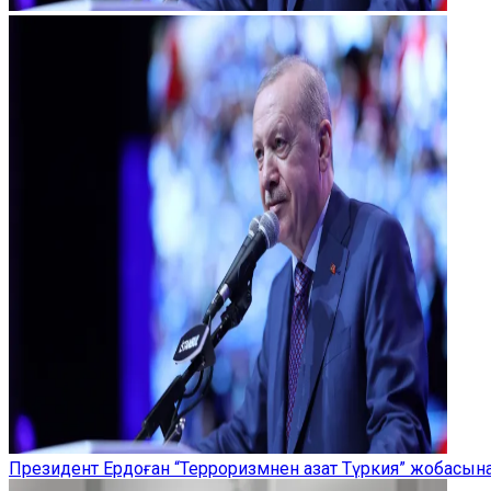
Президент Ердоған “Терроризмнен азат Түркия” жобасы