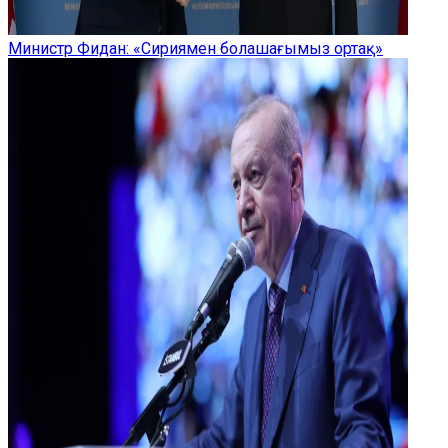
Министр Фидан: «Сириямен болашағымыз ортақ»