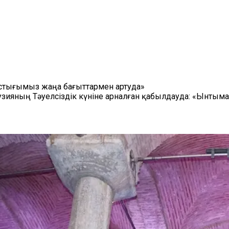
астығымыз жаңа бағыттармен артуда»
рузияның Тәуелсіздік күніне арналған қабылдауда: «Ынтым