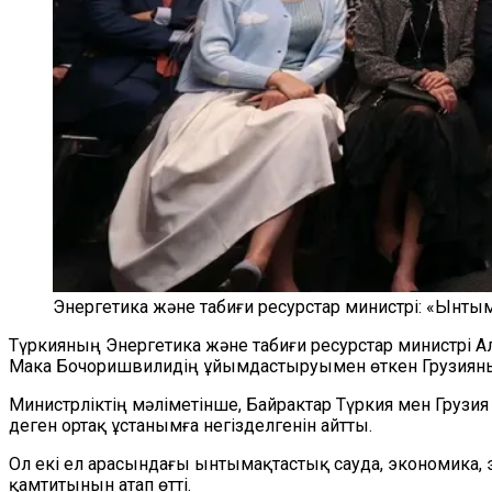
Энергетика және табиғи ресурстар министрі: «Ынт
Түркияның Энергетика және табиғи ресурстар министрі А
Мака Бочоришвилидің ұйымдастыруымен өткен Грузияның 
Министрліктің мәліметінше, Байрактар Түркия мен Грузия 
деген ортақ ұстанымға негізделгенін айтты.
Ол екі ел арасындағы ынтымақтастық сауда, экономика, э
қамтитынын атап өтті.