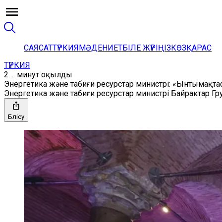
САЯСАТ
ТҮРКИЯ
МӘДЕНИЕТ
БІЛЕ ЖҮРІҢІЗ
КӨЗҚАРАС
ТҮРКИЯ
2 ... минут оқылды
Энергетика және табиғи ресурстар министрі: «Ынтымақт
Энергетика және табиғи ресурстар министрі Байрактар Г
Бөлісу