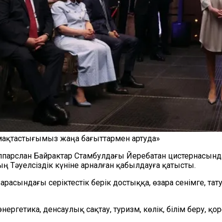
ымақтастығымыз жаңа бағыттармен артуда»
лпарслан Байрактар Стамбулдағы Йеребатан цистернасында
Тәуелсіздік күніне арналған қабылдауға қатысты.
арасындағы серіктестік берік достыққа, өзара сенімге, та
нергетика, денсаулық сақтау, туризм, көлік, білім беру, 