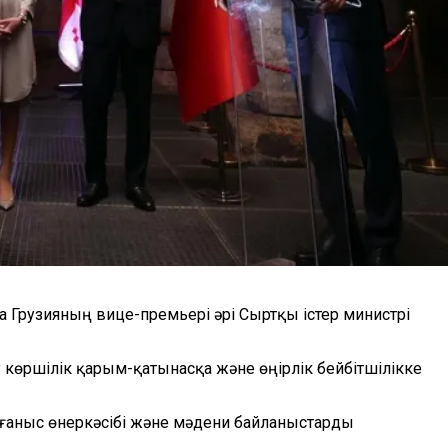
 Грузияның вице-премьері әрі Сыртқы істер министрі
ту көршілік қарым-қатынасқа және өңірлік бейбітшілікке
қорғаныс өнеркәсібі және мәдени байланыстарды