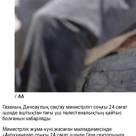
/ AA
Газаның Денсаулық сақтау министрлігі соңғы 24 сағат
ішінде аштықтан тағы үш палестиналықтың қайтыс
болғанын хабарлады.
Министрлік жұма күні жасаған мәлімдемесінде:
«Ауруханалар соңғы 24 сағат ішінде Газа секторында