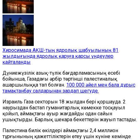
Хиросимада АҚШ-тың ядролық шабуылының 81
жылдығында ядролық қаруға қарсы үндеулер
қайталанды
Дүниежүзілік азық-түлік бағдарламасының есебі
бойынша, Газадағы әрбір төртінші палестиналық
ашаршылыққа тап болған.
100 000 әйел мен бала дұрыс
тамақтанбау салдарынан зардап шегуде.
Израиль Газа секторын 18 жылдан бері қоршауда. 2
наурыздан бастап гуманитарлық көмекке тосқауыл
қойып, аймақтағы ауыр жағдайды одан сайын
ушықтырды. Барлық шекара бекеттерін жауып тастады.
Палестина билік өкілдері аймақтағы 2,4 миллион
тұрғынының қажеттіліктерін өтеу үшін күніне кемінде