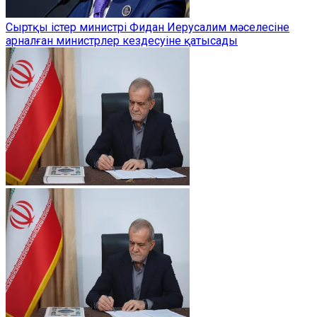
Сыртқы істер министрі Фидан Иерусалим мәселесіне
арналған министрлер кездесуіне қатысады