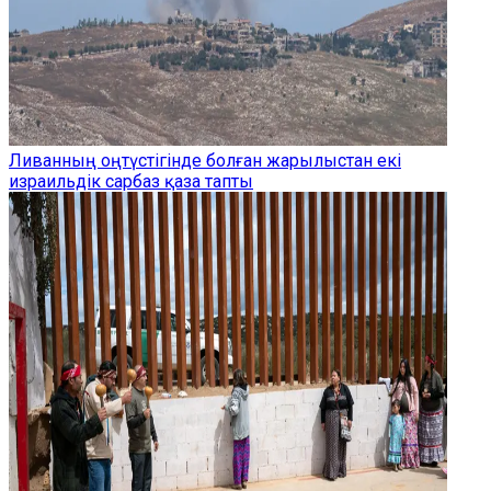
Ливанның оңтүстігінде болған жарылыстан екі
израильдік сарбаз қаза тапты