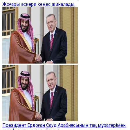
Жоғары әскери кеңес жиналады
Президент Ердоған Сауд Арабиясының тақ мұрагерімен