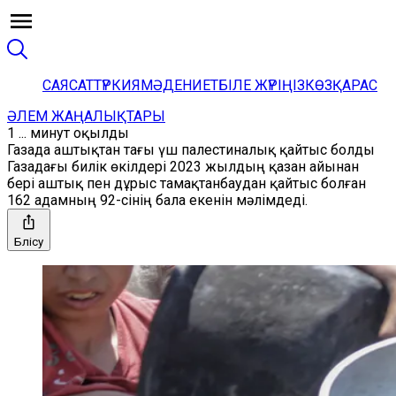
САЯСАТ
ТҮРКИЯ
МӘДЕНИЕТ
БІЛЕ ЖҮРІҢІЗ
КӨЗҚАРАС
ӘЛЕМ ЖАҢАЛЫҚТАРЫ
1 ... минут оқылды
Газада аштықтан тағы үш палестиналық қайтыс болды
Газадағы билік өкілдері 2023 жылдың қазан айынан
бері аштық пен дұрыс тамақтанбаудан қайтыс болған
162 адамның 92-сінің бала екенін мәлімдеді.
Бөлісу