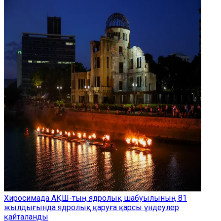
Хиросимада АҚШ-тың ядролық шабуылының 81
жылдығында ядролық қаруға қарсы үндеулер
қайталанды