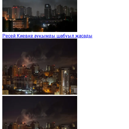
Ресей Киевке ауқымды шабуыл жасады