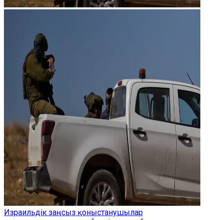
Израильдік заңсыз қоныстанушылар