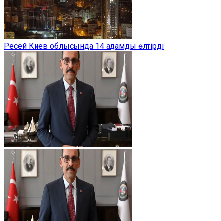
Ресей Киев облысында 14 адамды өлтірді