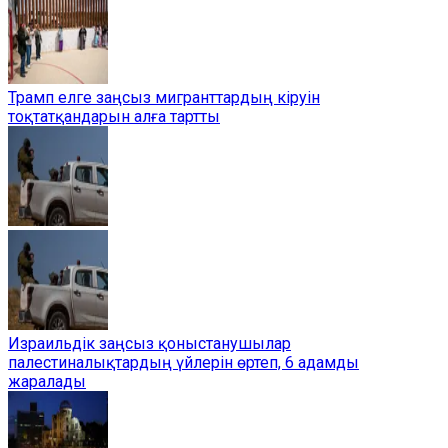
Трамп елге заңсыз мигранттардың кіруін
тоқтатқандарын алға тартты
Израильдік заңсыз қоныстанушылар
палестиналықтардың үйлерін өртеп, 6 адамды
жаралады