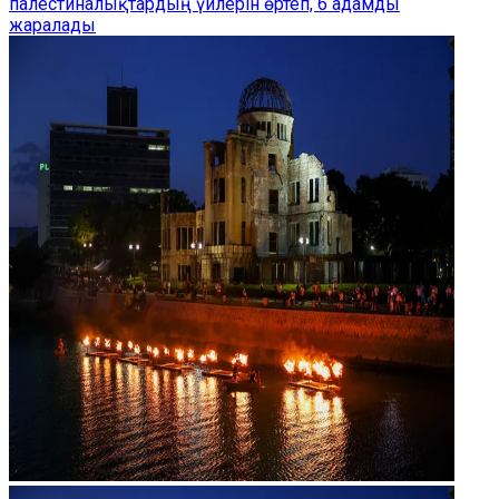
палестиналықтардың үйлерін өртеп, 6 адамды
жаралады