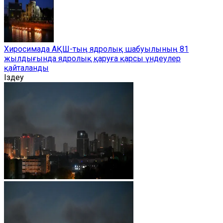
Хиросимада АҚШ-тың ядролық шабуылының 81
жылдығында ядролық қаруға қарсы үндеулер
қайталанды
Іздеу