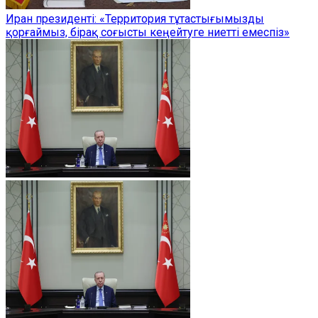
Иран президенті: «Территория тұтастығымызды
қорғаймыз, бірақ соғысты кеңейтуге ниетті емеспіз»