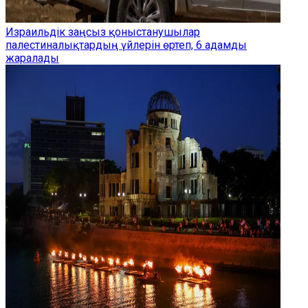
Израильдік заңсыз қоныстанушылар
палестиналықтардың үйлерін өртеп, 6 адамды
жаралады