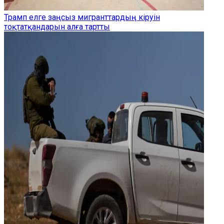
Трамп елге заңсыз мигранттардың кіруін
тоқтатқандарын алға тартты