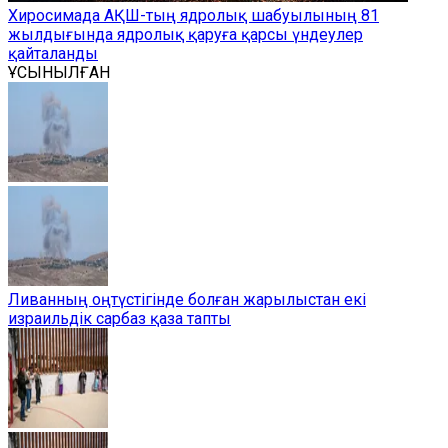
Хиросимада АҚШ-тың ядролық шабуылының 81
жылдығында ядролық қаруға қарсы үндеулер
қайталанды
ҰСЫНЫЛҒАН
Ливанның оңтүстігінде болған жарылыстан екі
израильдік сарбаз қаза тапты