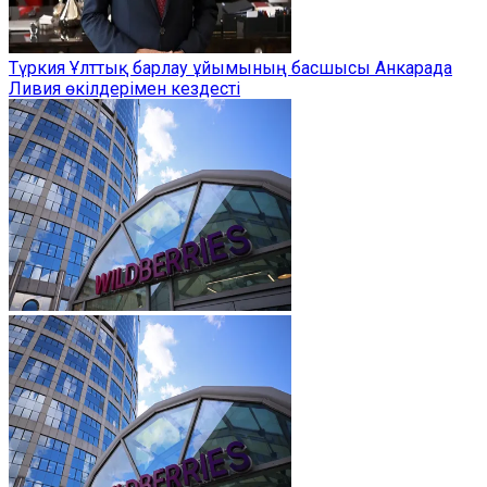
Түркия Ұлттық барлау ұйымының басшысы Анкарада
Ливия өкілдерімен кездесті