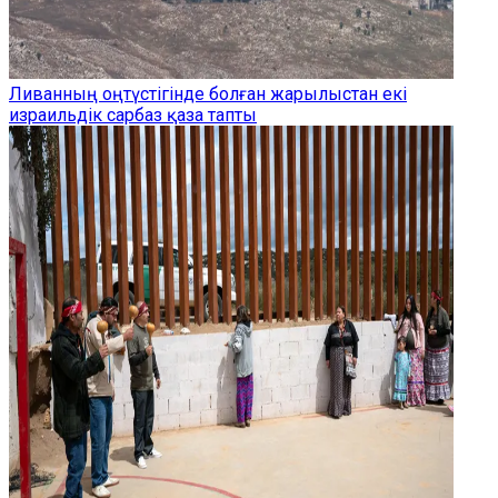
Ливанның оңтүстігінде болған жарылыстан екі
израильдік сарбаз қаза тапты