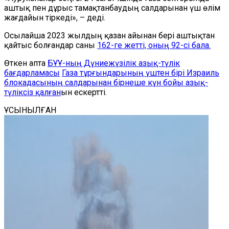
аштық пен дұрыс тамақтанбаудың салдарынан үш өлім
жағдайын тіркеді», – деді.
Осылайша 2023 жылдың қазан айынан бері аштықтан
қайтыс болғандар саны
162-ге жетті, оның 92-сі бала.
Өткен апта
БҰҰ-ның Дүниежүзілік азық-түлік
бағдарламасы
Газа тұрғындарының үштен бірі Израиль
блокадасының салдарынан бірнеше күн бойы азық-
түліксіз қалған
ын ескертті.
ҰСЫНЫЛҒАН