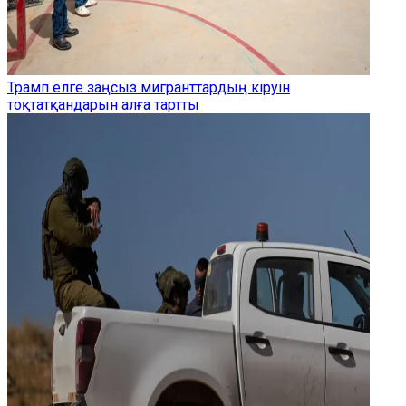
Трамп елге заңсыз мигранттардың кіруін
тоқтатқандарын алға тартты