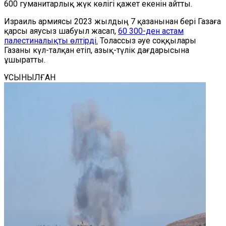
600 гуманитарлық жүк көлігі қажет екенін айтты.
Израиль армиясы 2023 жылдың 7 қазанынан бері Газаға
қарсы аяусыз шабуыл жасап,
60 300-ден астам
палестиналықты өлтірді.
Толассыз әуе соққылары
Газаны күл-талқан етіп, азық-түлік дағдарысына
ұшыратты.
ҰСЫНЫЛҒАН