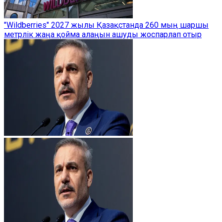
"Wildberries" 2027 жылы Қазақстанда 260 мың шаршы
метрлік жаңа қойма алаңын ашуды жоспарлап отыр