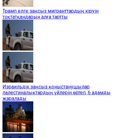
Трамп елге заңсыз мигранттардың кіруін
тоқтатқандарын алға тартты
Израильдік заңсыз қоныстанушылар
палестиналықтардың үйлерін өртеп, 6 адамды
жаралады