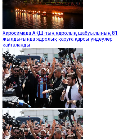
Хиросимада АҚШ-тың ядролық шабуылының 81
жылдығында ядролық қаруға қарсы үндеулер
қайталанды