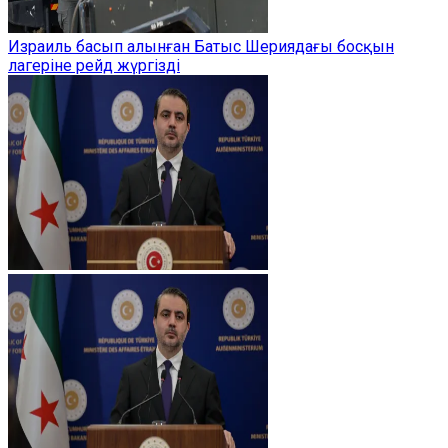
Израиль басып алынған Батыс Шериядағы босқын
лагеріне рейд жүргізді