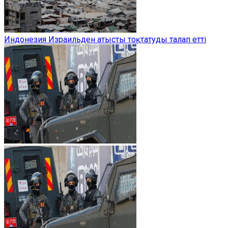
Индонезия Израильден атысты тоқтатуды талап етті