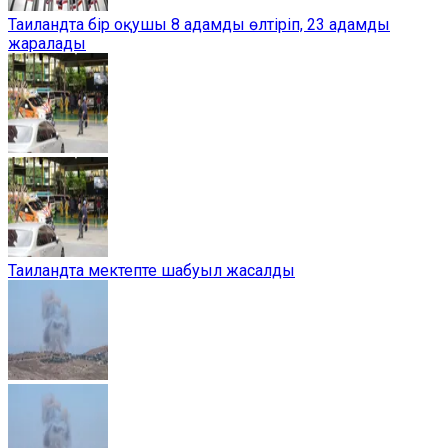
Таиландта бір оқушы 8 адамды өлтіріп, 23 адамды
жаралады
Таиландта мектепте шабуыл жасалды