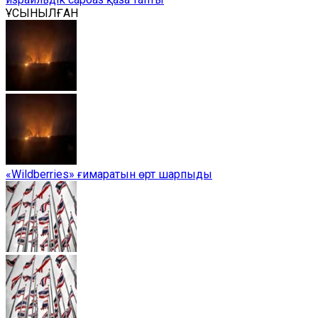
ҰСЫНЫЛҒАН
«Wildberries» ғимаратын өрт шарпыды