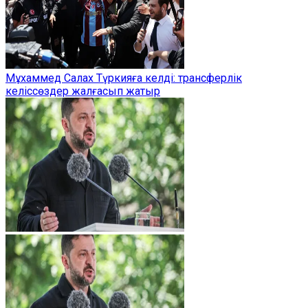
Мұхаммед Салах Түркияға келді: трансферлік
келіссөздер жалғасып жатыр