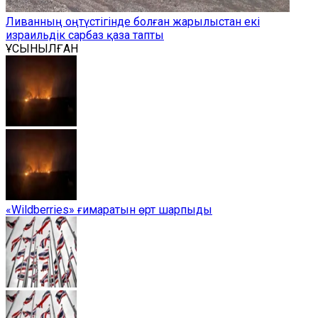
Ливанның оңтүстігінде болған жарылыстан екі
израильдік сарбаз қаза тапты
ҰСЫНЫЛҒАН
«Wildberries» ғимаратын өрт шарпыды