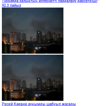
Түркияда халықтың интернетті пайдалану көрсеткіші ̶
92,3 пайыз
Ресей Киевке ауқымды шабуыл жасады