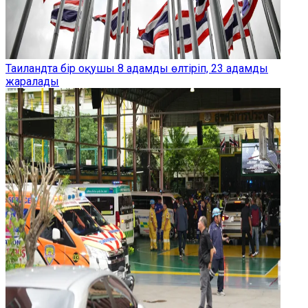
Таиландта бір оқушы 8 адамды өлтіріп, 23 адамды
жаралады