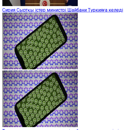
Сирия Сыртқы істер министрі Шайбани Түркияға келеді