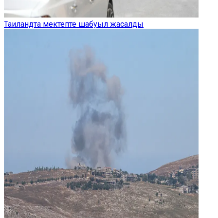
Таиландта мектепте шабуыл жасалды