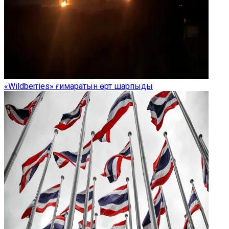
«Wildberries» ғимаратын өрт шарпыды