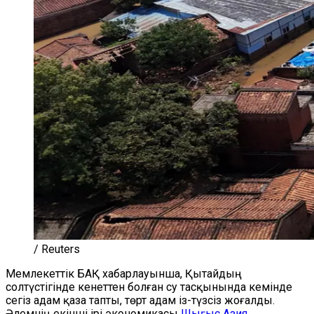
/ Reuters
Мемлекеттік БАҚ хабарлауынша, Қытайдың
солтүстігінде кенеттен болған су тасқынында кемінде
сегіз адам қаза тапты, төрт адам із-түзсіз жоғалды.
Әлемнің екінші ірі экономикасы
Шығыс Азия