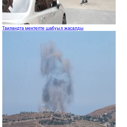
Таиландта мектепте шабуыл жасалды