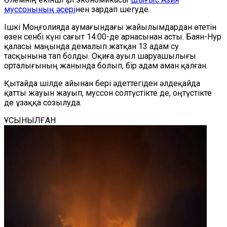
муссонының әсері
нен зардап шегуде.
Ішкі Моңғолияда аумағындағы жайылымдардан өтетін
өзен сенбі күні сағыт 14:00-де арнасынан асты. Баян-Нур
қаласы маңында демалып жатқан 13 адам су
тасқынына тап болды. Оқиға ауыл шаруашылығы
орталығының жанында болып, бір адам аман қалған.
Қытайда шілде айынан бері әдеттегіден әлдеқайда
қатты жауын жауып, муссон солтүстікте де, оңтүстікте
де ұзаққа созылуда.
ҰСЫНЫЛҒАН