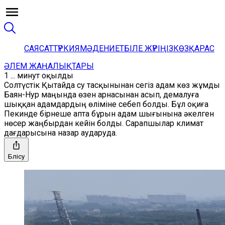
САЯСАТ
ТҮРКИЯ
МӘДЕНИЕТ
БІЛЕ ЖҮРІҢІЗ
КӨЗҚАРАС
ӘЛЕМ ЖАҢАЛЫҚТАРЫ
1 ... минут оқылды
Солтүстік Қытайда су тасқынынан сегіз адам көз жұмды
Баян-Нур маңында өзен арнасынан асып, демалуға
шыққан адамдардың өліміне себеп болды. Бұл оқиға
Пекинде бірнеше апта бұрын адам шығынына әкелген
нөсер жаңбырдан кейін болды. Сарапшылар климат
дағдарысына назар аударуда.
Бөлісу