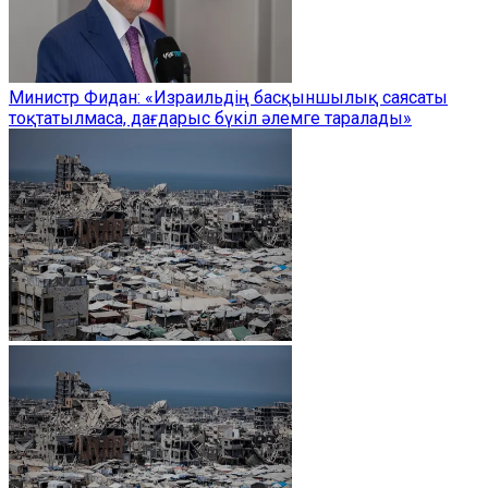
Министр Фидан: «Израильдің басқыншылық саясаты
тоқтатылмаса, дағдарыс бүкіл әлемге таралады»