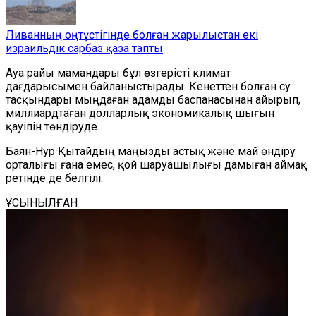
Ливанның оңтүстігінде болған жарылыстан екі
израильдік сарбаз қаза тапты
Ауа райы мамандары бұл өзгерісті климат
дағдарысымен байланыстырады. Кенеттен болған су
тасқындары мыңдаған адамды баспанасынан айырып,
миллиардтаған долларлық экономикалық шығын
қауіпін төндіруде.
Баян-Нур
Қытайдың маңызды астық және май өндіру
орталығы ғана емес, қой шаруашылығы дамыған аймақ
ретінде де белгілі.
ҰСЫНЫЛҒАН