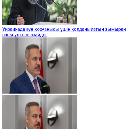
Украинада әуе қорғанысы үшін қолданылатын зымыран
саны үш есе азайды