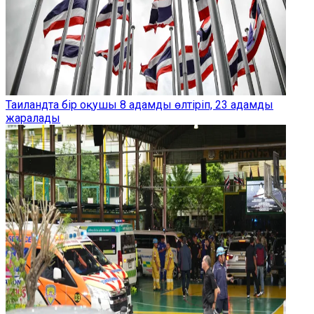
Таиландта бір оқушы 8 адамды өлтіріп, 23 адамды
жаралады