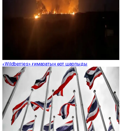
«Wildberries» ғимаратын өрт шарпыды