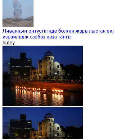
Ливанның оңтүстігінде болған жарылыстан екі
израильдік сарбаз қаза тапты
Іздеу