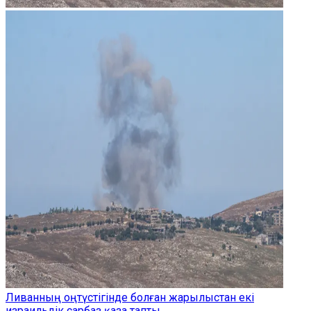
Ливанның оңтүстігінде болған жарылыстан екі
израильдік сарбаз қаза тапты