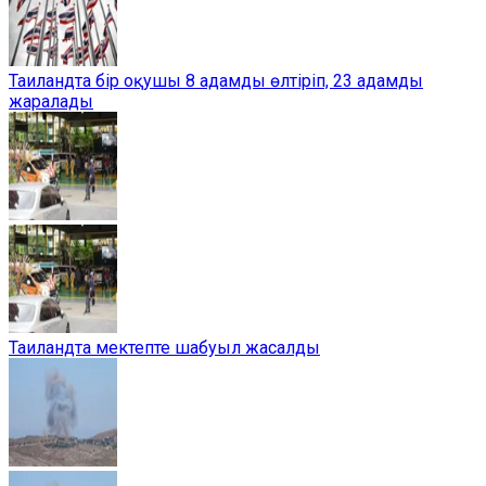
Таиландта бір оқушы 8 адамды өлтіріп, 23 адамды
жаралады
Таиландта мектепте шабуыл жасалды