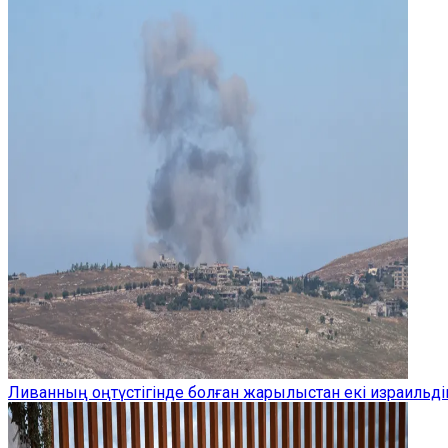
Ливанның оңтүстігінде болған жарылыстан екі израильдік