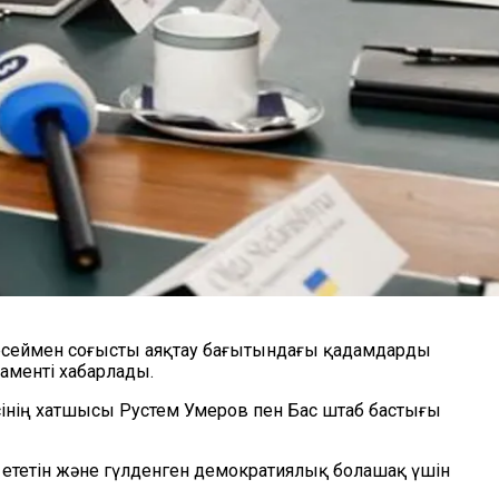
есеймен соғысты аяқтау бағытындағы қадамдарды
аменті хабарлады.
есінің хатшысы Рустем Умеров пен Бас штаб бастығы
ыз ететін және гүлденген демократиялық болашақ үшін