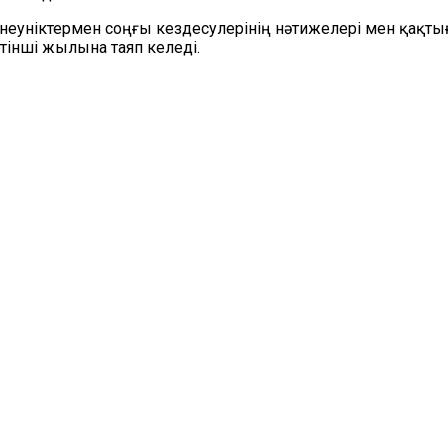
неуніктермен соңғы кездесулерінің нәтижелері мен қақт
тінші жылына таяп келеді.