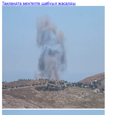
Таиландта мектепте шабуыл жасалды