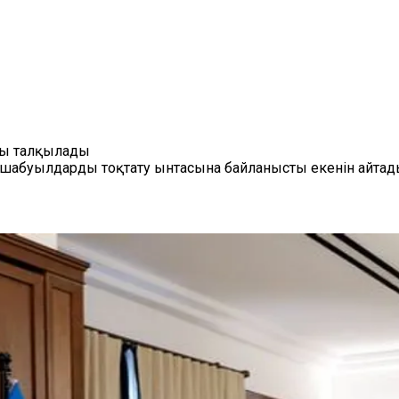
ды талқылады
не шабуылдарды тоқтату ынтасына байланысты екенін айтад