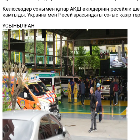
Келіссөздер сонымен қатар АҚШ өкілдерінің ресейлік ше
қамтыды. Украина мен Ресей арасындағы соғыс қазір төр
ҰСЫНЫЛҒАН