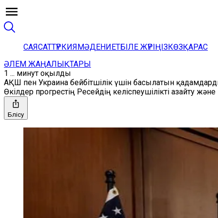
САЯСАТ
ТҮРКИЯ
МӘДЕНИЕТ
БІЛЕ ЖҮРІҢІЗ
КӨЗҚАРАС
ӘЛЕМ ЖАҢАЛЫҚТАРЫ
1 ... минут оқылды
АҚШ пен Украина бейбітшілік үшін басылатын қадамдар
Өкілдер прогрестің Ресейдің келіспеушілікті азайту жә
Бөлісу