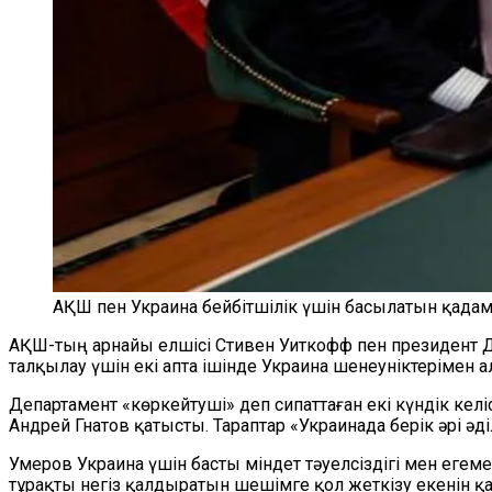
АҚШ пен Украина бейбітшілік үшін басылатын қада
АҚШ-тың арнайы елшісі Стивен Уиткофф пен президент
талқылау үшін екі апта ішінде Украина шенеуніктерімен 
Департамент «көркейтуші» деп сипаттаған екі күндік кел
Андрей Гнатов қатысты. Тараптар «Украинада берік әрі әді
Умеров Украина үшін басты міндет тәуелсіздігі мен егем
тұрақты негіз қалдыратын шешімге қол жеткізу екенін қ