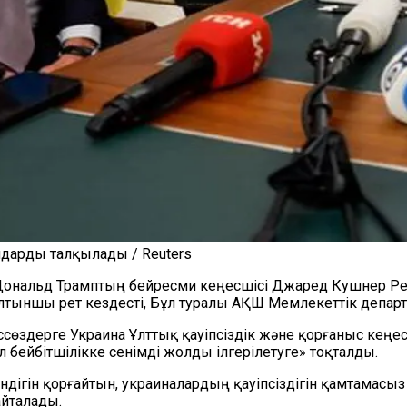
мдарды талқылады / Reuters
 Дональд Трамптың бейресми кеңесшісі Джаред Кушнер Р
алтыншы рет кездесті, Бұл туралы АҚШ Мемлекеттік департ
іссөздерге Украина Ұлттық қауіпсіздік және қорғаныс кең
л бейбітшілікке сенімді жолды ілгерілетуге» тоқталды.
ендігін қорғайтын, украиналардың қауіпсіздігін қамтамас
айталады.