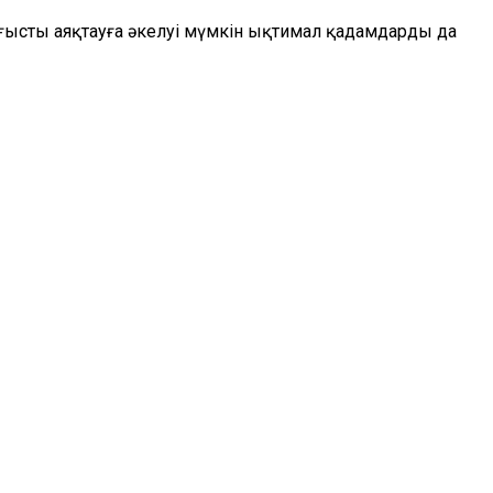
ығысты аяқтауға әкелуі мүмкін ықтимал қадамдарды да