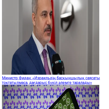
Министр Фидан: «Израильдің басқыншылық саясаты
тоқтатылмаса, дағдарыс бүкіл әлемге таралады»