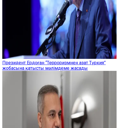
Президент Ердоған “Терроризмнен азат Түркия”
жобасына қатысты мәлімдеме жасады