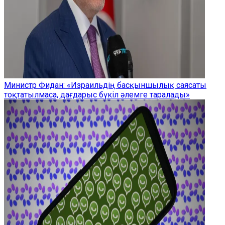
Министр Фидан: «Израильдің басқыншылық саясаты
тоқтатылмаса, дағдарыс бүкіл әлемге таралады»