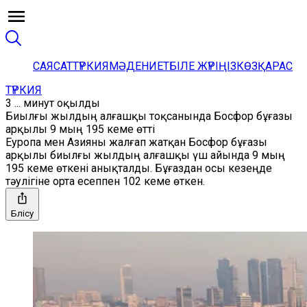
САЯСАТ
ТҮРКИЯ
МӘДЕНИЕТ
БІЛЕ ЖҮРІҢІЗ
КӨЗҚАРАС
ТҮРКИЯ
3 ... минут оқылды
Биылғы жылдың алғашқы тоқсанында Босфор бұғазы
арқылы 9 мың 195 кеме өтті
Еуропа мен Азияны жалғап жатқан Босфор бұғазы
арқылы биылғы жылдың алғашқы үш айында 9 мың
195 кеме өткені анықталды. Бұғаздан осы кезеңде
тәулігіне орта есеппен 102 кеме өткен.
Бөлісу