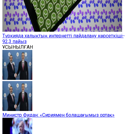
Түркияда халықтың интернетті пайдалану көрсеткіші ̶
92,3 пайыз
ҰСЫНЫЛҒАН
Министр Фидан: «Сириямен болашағымыз ортақ»