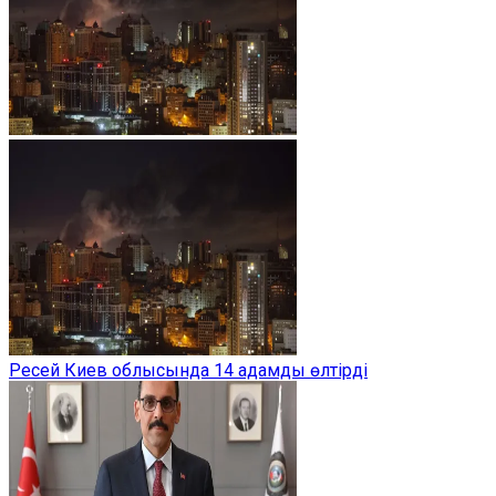
Ресей Киев облысында 14 адамды өлтірді