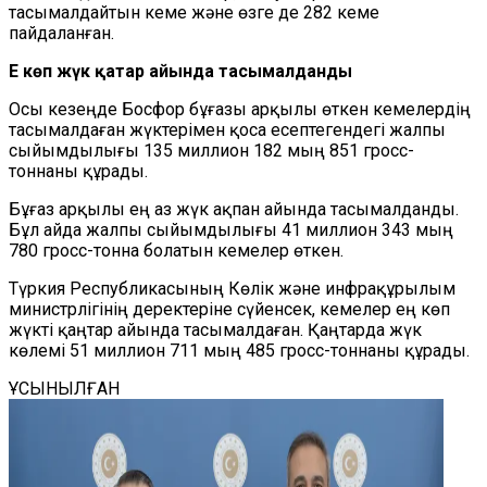
тасымалдайтын кеме және өзге де 282 кеме
пайдаланған.
Ең көп жүк қаңтар айында тасымалданды
Осы кезеңде Босфор бұғазы арқылы өткен кемелердің
тасымалдаған жүктерімен қоса есептегендегі жалпы
сыйымдылығы 135 миллион 182 мың 851 гросс-
тоннаны құрады.
Бұғаз арқылы ең аз жүк ақпан айында тасымалданды.
Бұл айда жалпы сыйымдылығы 41 миллион 343 мың
780 гросс-тонна болатын кемелер өткен.
Түркия Республикасының Көлік және инфрақұрылым
министрлігінің деректеріне сүйенсек, кемелер ең көп
жүкті қаңтар айында тасымалдаған. Қаңтарда жүк
көлемі 51 миллион 711 мың 485 гросс-тоннаны құрады.
ҰСЫНЫЛҒАН