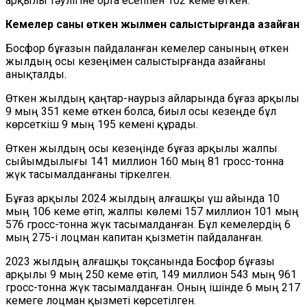
арқылы тәулігіне орта есеппен 102 кеме өткен.
Кемелер саны өткен жылмен салыстырғанда азайған
Босфор бұғазын пайдаланған кемелер санының өткен
жылдың осы кезеңімен салыстырғанда азайғаны
анықталды.
Өткен жылдың қаңтар-наурыз айларында бұғаз арқылы
9 мың 351 кеме өткен болса, биыл осы кезеңде бұл
көрсеткіш 9 мың 195 кемені құрады.
Өткен жылдың осы кезеңінде бұғаз арқылы жалпы
сыйымдылығы 141 миллион 160 мың 81 гросс-тонна
жүк тасымалданғаны тіркелген.
Бұғаз арқылы 2024 жылдың алғашқы үш айында 10
мың 106 кеме өтіп, жалпы көлемі 157 миллион 101 мың
576 гросс-тонна жүк тасымалданған. Бұл кемелердің 6
мың 275-і лоцман капитан қызметін пайдаланған.
2023 жылдың алғашқы тоқсанында Босфор бұғазы
арқылы 9 мың 250 кеме өтіп, 149 миллион 543 мың 961
гросс-тонна жүк тасымалданған. Оның ішінде 6 мың 217
кемеге лоцман қызметі көрсетілген.