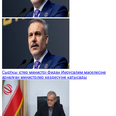
Сыртқы істер министрі Фидан Иерусалим мәселесіне
арналған министрлер кездесуіне қатысады