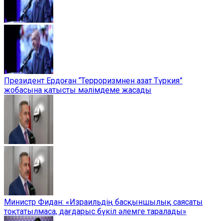
Президент Ердоған “Терроризмнен азат Түркия”
жобасына қатысты мәлімдеме жасады
Министр Фидан: «Израильдің басқыншылық саясаты
тоқтатылмаса, дағдарыс бүкіл әлемге таралады»