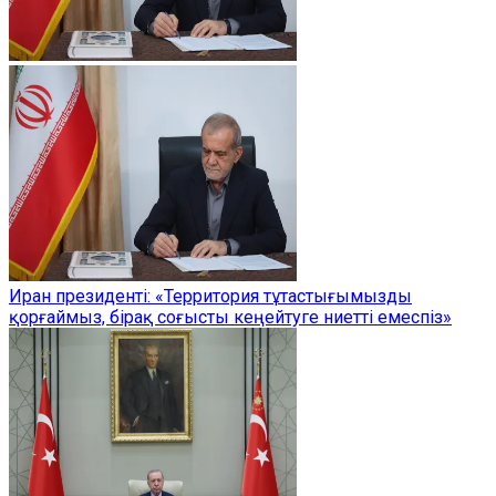
Иран президенті: «Территория тұтастығымызды
қорғаймыз, бірақ соғысты кеңейтуге ниетті емеспіз»