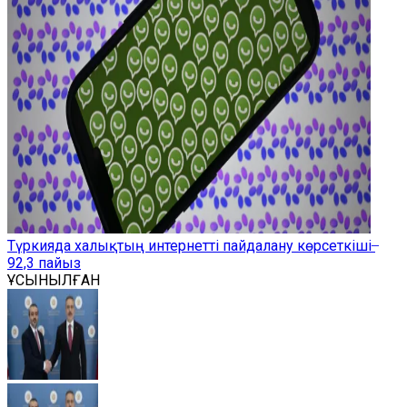
Түркияда халықтың интернетті пайдалану көрсеткіші ̶
92,3 пайыз
ҰСЫНЫЛҒАН