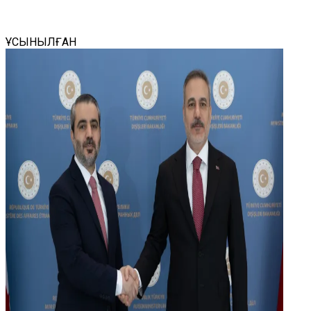
ҰСЫНЫЛҒАН