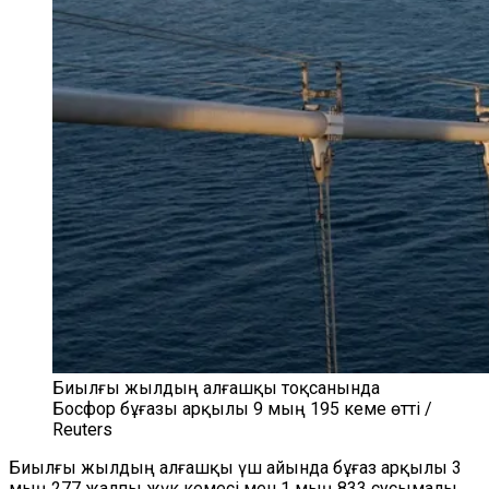
Биылғы жылдың алғашқы тоқсанында
Босфор бұғазы арқылы 9 мың 195 кеме өтті /
Reuters
Биылғы жылдың алғашқы үш айында бұғаз арқылы 3
мың 277 жалпы жүк кемесі мен 1 мың 833 сусымалы