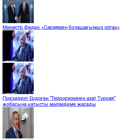
Министр Фидан: «Сириямен болашағымыз ортақ»
Президент Ердоған “Терроризмнен азат Түркия”
жобасына қатысты мәлімдеме жасады