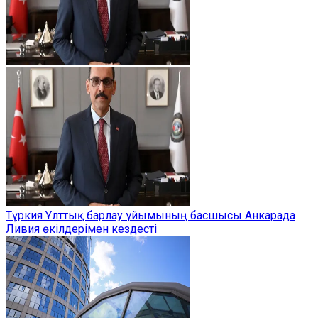
Түркия Ұлттық барлау ұйымының басшысы Анкарада
Ливия өкілдерімен кездесті