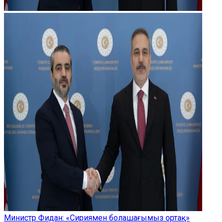
Министр Фидан: «Сириямен болашағымыз ортақ»