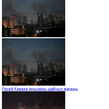
Ресей Киевке ауқымды шабуыл жасады