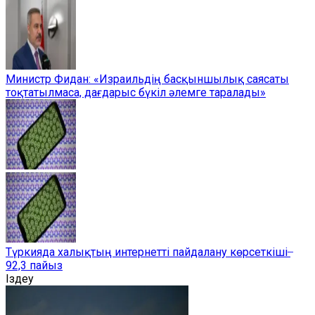
Министр Фидан: «Израильдің басқыншылық саясаты
тоқтатылмаса, дағдарыс бүкіл әлемге таралады»
Түркияда халықтың интернетті пайдалану көрсеткіші ̶
92,3 пайыз
Іздеу