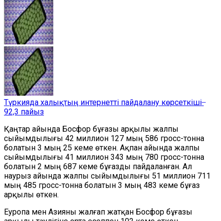
Түркияда халықтың интернетті пайдалану көрсеткіші ̶
92,3 пайыз
Қаңтар айында Босфор бұғазы арқылы жалпы
сыйымдылығы 42 миллион 127 мың 586 гросс-тонна
болатын 3 мың 25 кеме өткен. Ақпан айында жалпы
сыйымдылығы 41 миллион 343 мың 780 гросс-тонна
болатын 2 мың 687 кеме бұғазды пайдаланған. Ал
наурыз айында жалпы сыйымдылығы 51 миллион 711
мың 485 гросс-тонна болатын 3 мың 483 кеме бұғаз
арқылы өткен.
Еуропа мен Азияны жалғап жатқан Босфор бұғазы