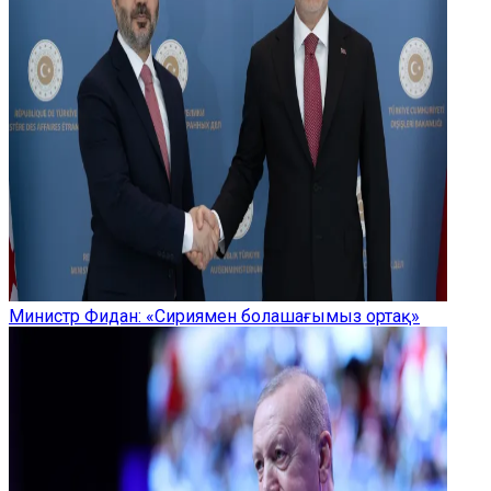
Министр Фидан: «Сириямен болашағымыз ортақ»