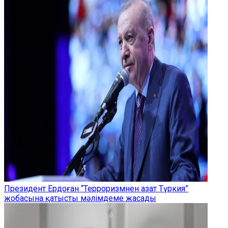
Президент Ердоған “Терроризмнен азат Түркия”
жобасына қатысты мәлімдеме жасады