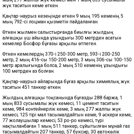
жүк таситын кеме өткен.
Қаңтар-наурыз кезеңінде өткен 9 мың 195 кеменің 5
мың 792-сі лоцман қызметін пайдаланған.
Өткен жылмен салыстырғанда биылғы жылдың
алғашқы үш айында ұзындығы 300 метрден асатын
кемелер Босфор бұғазы арқылы өтпеген.
Өткен кемелердің 370-і 250-300 метр, 593-і 200-250
метр, 2 мың 416-сы 150-200 метр, 3 мың 306-сы 100-150
метр аралығында болса, 2 мың 510 кеменің ұзындығы
100 метрден аз болған.
Қаңтар-наурыз айларында бұғаз арқылы химиялық жүк
таситын 451 танкер өткен.
Жылдың алғашқы тоқсанында бұғазды 288 баржа, 1
мың 833 сусымалы жүк кемесі, 11 цемент таситын
кеме, 984 контейнерлік кеме, 3 мың 277 жалпы жүк
кемесі, 125 тірі мал тасымалдайтын кеме, 9 әскери кеме,
77 жолаушылар кемесі, 53 ро-ро кемесі, түрі
нақтыланбаған 1 мың 511 танкер, сұйытылған мұнай газ
тасымалдайтын 207 танкер, 57 буксир, 30 автокөлік