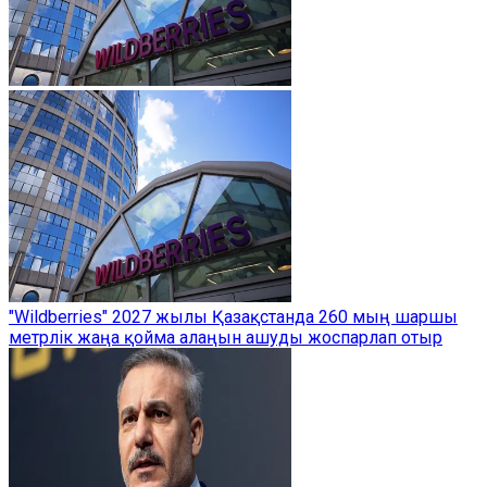
"Wildberries" 2027 жылы Қазақстанда 260 мың шаршы
метрлік жаңа қойма алаңын ашуды жоспарлап отыр