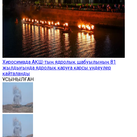
Хиросимада АҚШ-тың ядролық шабуылының 81
жылдығында ядролық қаруға қарсы үндеулер
қайталанды
ҰСЫНЫЛҒАН