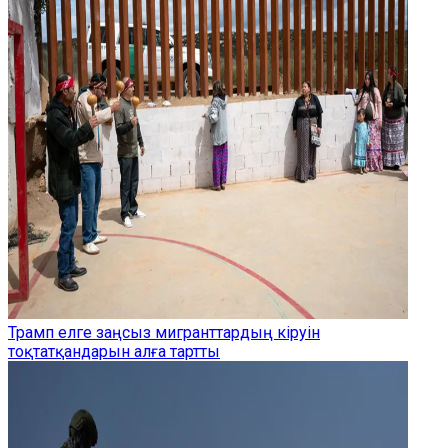
Трамп елге заңсыз мигранттардың кіруін
тоқтатқандарын алға тартты