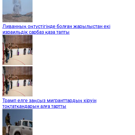
Ливанның оңтүстігінде болған жарылыстан екі
израильдік сарбаз қаза тапты
Трамп елге заңсыз мигранттардың кіруін
тоқтатқандарын алға тартты