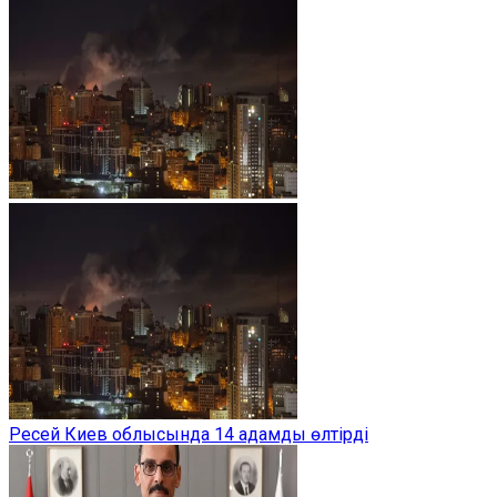
Ресей Киев облысында 14 адамды өлтірді