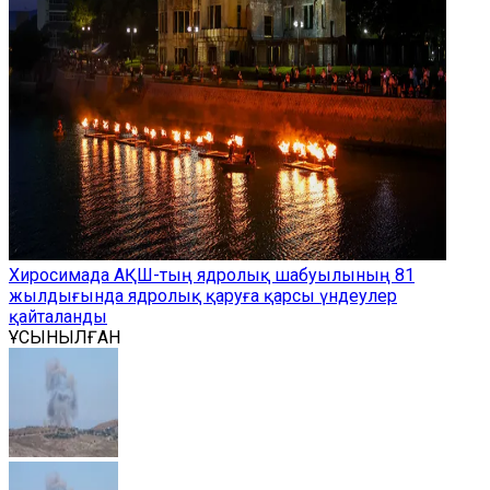
Хиросимада АҚШ-тың ядролық шабуылының 81
жылдығында ядролық қаруға қарсы үндеулер
қайталанды
ҰСЫНЫЛҒАН