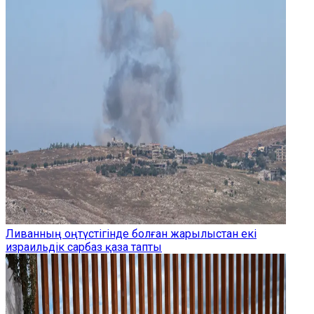
Ливанның оңтүстігінде болған жарылыстан екі
израильдік сарбаз қаза тапты