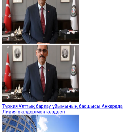
Түркия Ұлттық барлау ұйымының басшысы Анкарада
Ливия өкілдерімен кездесті