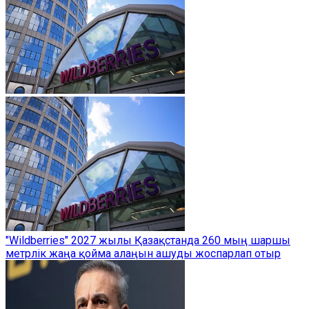
"Wildberries" 2027 жылы Қазақстанда 260 мың шаршы
метрлік жаңа қойма алаңын ашуды жоспарлап отыр