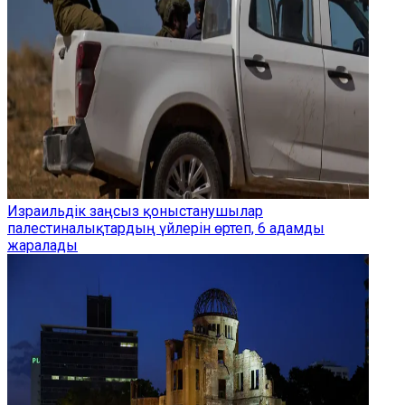
Израильдік заңсыз қоныстанушылар
палестиналықтардың үйлерін өртеп, 6 адамды
жаралады