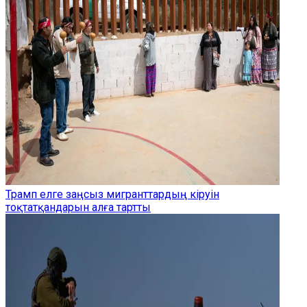
Трамп елге заңсыз мигранттардың кіруін
тоқтатқандарын алға тартты