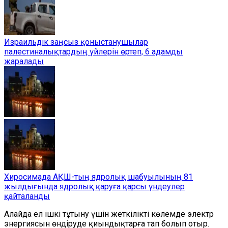
Израильдік заңсыз қоныстанушылар
палестиналықтардың үйлерін өртеп, 6 адамды
жаралады
Хиросимада АҚШ-тың ядролық шабуылының 81
жылдығында ядролық қаруға қарсы үндеулер
қайталанды
Алайда ел ішкі тұтыну үшін жеткілікті көлемде электр
энергиясын өндіруде қиындықтарға тап болып отыр.