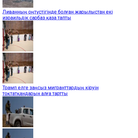
Ливанның оңтүстігінде болған жарылыстан екі
израильдік сарбаз қаза тапты
Трамп елге заңсыз мигранттардың кіруін
тоқтатқандарын алға тартты