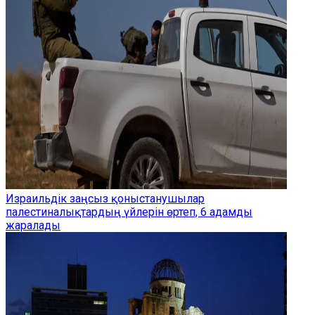
Израильдік заңсыз қоныстанушылар
палестиналықтардың үйлерін өртеп, 6 адамды
жаралады