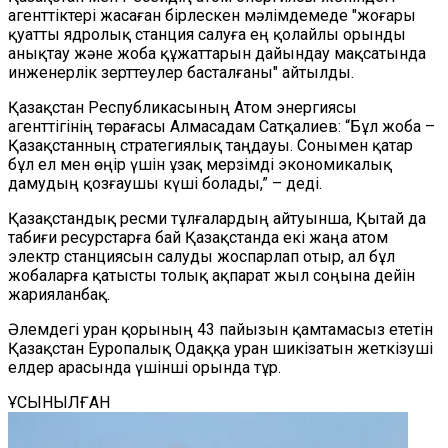
агенттіктері жасаған бірлескен мәлімдемеде "жоғары
қуатты ядролық станция салуға ең қолайлы орынды
анықтау және жоба құжаттарын дайындау мақсатында
инженерлік зерттеулер басталғаны" айтылды.
Қазақстан Республикасының Атом энергиясы
агенттігінің төрағасы
Алмасадам Сатқалиев:
“Бұл жоба –
Қазақстанның стратегиялық таңдауы. Сонымен қатар
бұл ел мен өңір үшін ұзақ мерзімді экономикалық
дамудың қозғаушы күші болады,” – деді.
Қазақстандық ресми тұлғалардың айтуынша, Қытай да
табиғи ресурстарға бай Қазақстанда екі жаңа атом
электр станциясын салуды жоспарлап отыр, ал бұл
жобаларға қатысты толық ақпарат жыл соңына дейін
жарияланбақ.
Әлемдегі уран қорының 43 пайызын қамтамасыз ететін
Қазақстан Еуропалық Одаққа уран шикізатын жеткізуші
елдер арасында үшінші орында тұр.
ҰСЫНЫЛҒАН