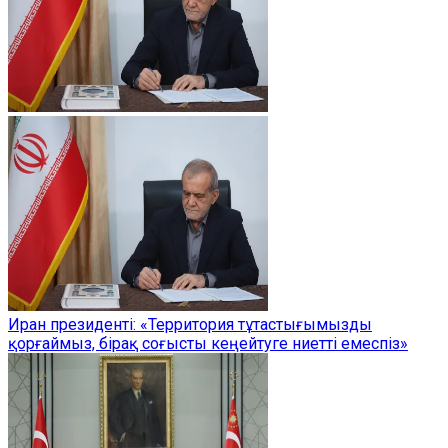
Иран президенті: «Территория тұтастығымызды
қорғаймыз, бірақ соғысты кеңейтуге ниетті емеспіз»