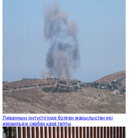
Ливанның оңтүстігінде болған жарылыстан екі
израильдік сарбаз қаза тапты