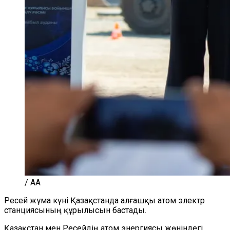
/ AA
Ресей жұма күні Қазақстанда алғашқы атом электр
станциясының құрылысын бастады.
Қазақстан мен Ресейдің атом энергиясы жөніндегі