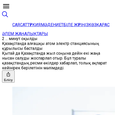
САЯСАТ
ТҮРКИЯ
МӘДЕНИЕТ
БІЛЕ ЖҮРІҢІЗ
КӨЗҚАРАС
ӘЛЕМ ЖАҢАЛЫҚТАРЫ
2 ... минут оқылды
Қазақстанда алғашқы атом электр станциясының
құрылысы басталды
Қытай да Қазақстанда жыл соңына дейін екі жаңа
нысан салуды жоспарлап отыр. Бұл туралы
қазақстандық ресми өкілдер хабарлап, толық ақпарат
кейінірек берілетінін мәлімдеді.
Бөлісу