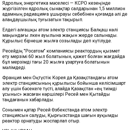
Ядролық энергетика мәселесі — КСРО кезеңінде
жүргізілген ядролық сынақтар салдарынан 1,5 миллион
адамның радиацияға ұшырауы себебінен қоғамда әлі де
алаңдаушылық туғызатын тақырып.
Елдегі алғашқы атом электр станциясы Балқаш көлі
маңындағы Үлкен ауылына жақын жерде салынады.
Құрылыс бірнеше жылға созылады деп күтілуде.
Ресейдің "Росатом" компаниясы реактордың қызмет
ету мерзімі 60 жыл болатынын, қажет болған жағдайда
бұл мерзімді тағы 20 жылға ұзартуға болатынын
мәлімдеді.
Франция мен Оңтүстік Корея да Қазақстандағы атом
электр станциясының құрылысы бойынша келісімшарт
алу үшін бәсекеге түсті, алайда Қазақстан «ең тиімді
ұсыныс» жасаған көршілері Ресей мен Қытайды
таңдағанын хабарлады.
Сонымен қатар Ресей Өзбекстанда атом электр
станциясын салуды, Қырғызстанда шағын ауқымды
реактор орнатуды жоспарлап отыр.