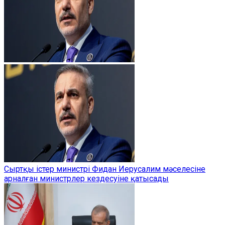
Сыртқы істер министрі Фидан Иерусалим мәселесіне
арналған министрлер кездесуіне қатысады