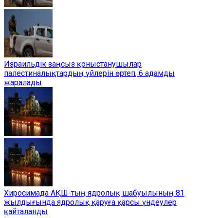
Израильдік заңсыз қоныстанушылар
палестиналықтардың үйлерін өртеп, 6 адамды
жаралады
Хиросимада АҚШ-тың ядролық шабуылының 81
жылдығында ядролық қаруға қарсы үндеулер
қайталанды