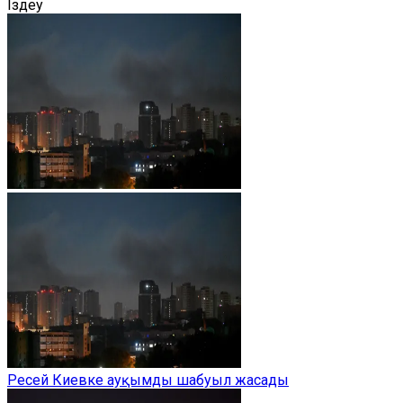
Іздеу
Ресей Киевке ауқымды шабуыл жасады