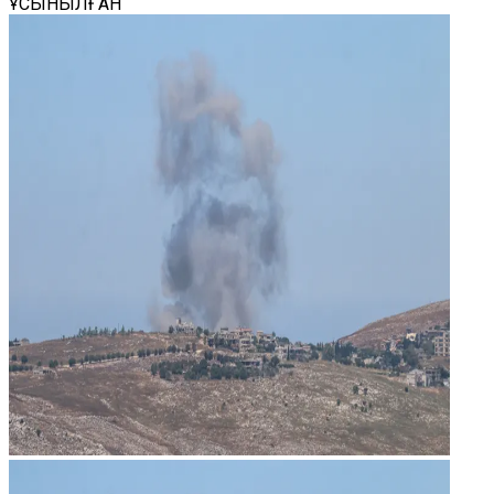
ҰСЫНЫЛҒАН