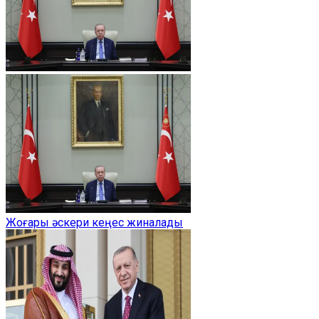
Жоғары әскери кеңес жиналады