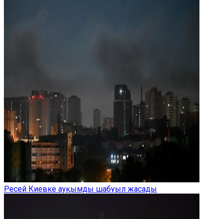
Ресей Киевке ауқымды шабуыл жасады