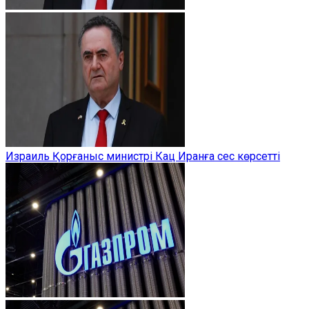
Израиль Қорғаныс министрі Кац Иранға сес көрсетті