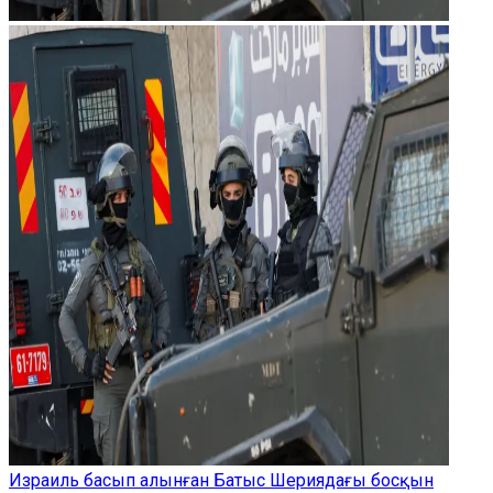
Израиль басып алынған Батыс Шериядағы босқын