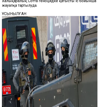
Халықаралық Сотта геноцидке қатысты іс бойынша
жауапқа тартылуда.
ҰСЫНЫЛҒАН