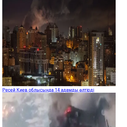
Ресей Киев облысында 14 адамды өлтірді