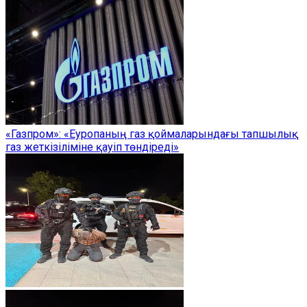
«Газпром»: «Еуропаның газ қоймаларындағы тапшылық
газ жеткізіліміне қауіп төндіреді»