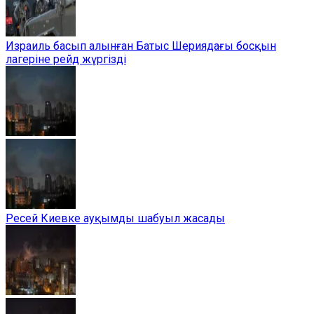
Израиль басып алынған Батыс Шериядағы босқын
лагеріне рейд жүргізді
Ресей Киевке ауқымды шабуыл жасады