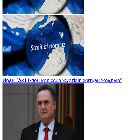
Иран: “АҚШ-пен келіссөз жүргізіп жатқан жоқпыз”