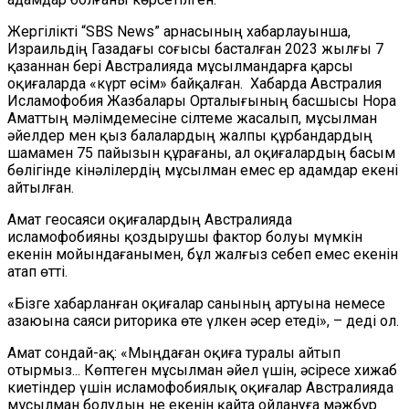
Жергілікті “SBS News” арнасының хабарлауынша,
Израильдің Газадағы соғысы басталған 2023 жылғы 7
қазаннан бері Австралияда мұсылмандарға қарсы
оқиғаларда «күрт өсім» байқалған.
Хабарда Австралия
Исламофобия Жазбалары Орталығының басшысы Нора
Аматтың мәлімдемесіне сілтеме жасалып, мұсылман
әйелдер мен қыз балалардың жалпы құрбандардың
шамамен 75 пайызын құрағаны, ал оқиғалардың басым
бөлігінде кінәлілердің мұсылман емес ер адамдар екені
айтылған.
Амат геосаяси оқиғалардың Австралияда
исламофобияны қоздырушы фактор болуы мүмкін
екенін
мойындағанымен, бұл жалғыз себеп емес екенін
атап өтті.
«Бізге хабарланған оқиғалар санының артуына немесе
азаюына саяси риторика өте үлкен әсер етеді», – деді ол.
Амат сондай-ақ: «Мыңдаған оқиға туралы айтып
отырмыз... Көптеген мұсылман әйел үшін, әсіресе хижаб
киетіндер үшін
исламофобиялық оқиғалар Австралияда
мұсылман болудың не екенін қайта ойлануға мәжбүр