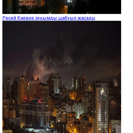
Ресей Киевке ауқымды шабуыл жасады