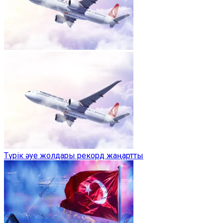
Түрік әуе жолдары рекорд жаңартты