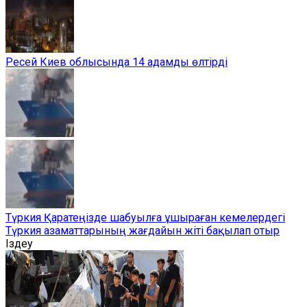
Ресей Киев облысында 14 адамды өлтірді
Түркия Қаратеңізде шабуылға ұшыраған кемелердегі
Түркия азаматтарының жағдайын жіті бақылап отыр
Іздеу