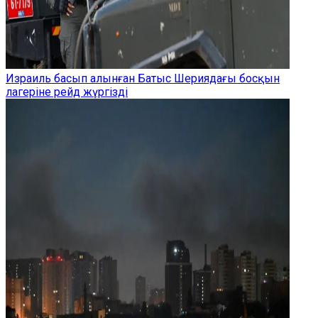
Израиль басып алынған Батыс Шериядағы босқын
лагеріне рейд жүргізді