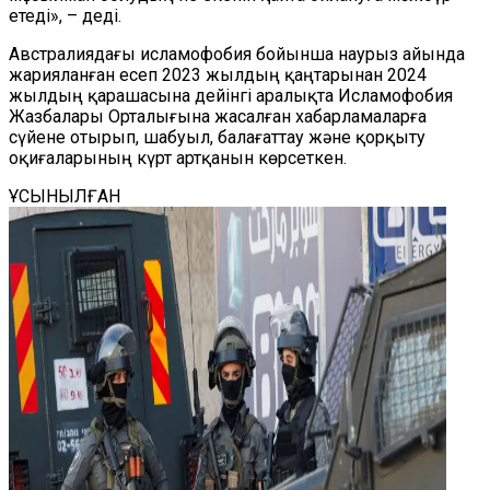
етеді», – деді.
Австралиядағы исламофобия бойынша наурыз айында
жарияланған есеп 2023 жылдың қаңтарынан 2024
жылдың қарашасына дейінгі аралықта Исламофобия
Жазбалары Орталығына жасалған хабарламаларға
сүйене отырып, шабуыл, балағаттау және қорқыту
оқиғаларының күрт артқанын көрсеткен.
ҰСЫНЫЛҒАН