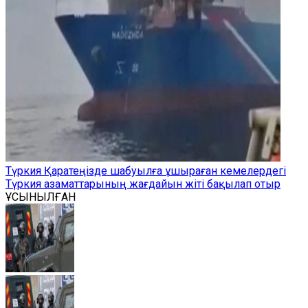
Түркия Қаратеңізде шабуылға ұшыраған кемелердегі
Түркия азаматтарының жағдайын жіті бақылап отыр
ҰСЫНЫЛҒАН