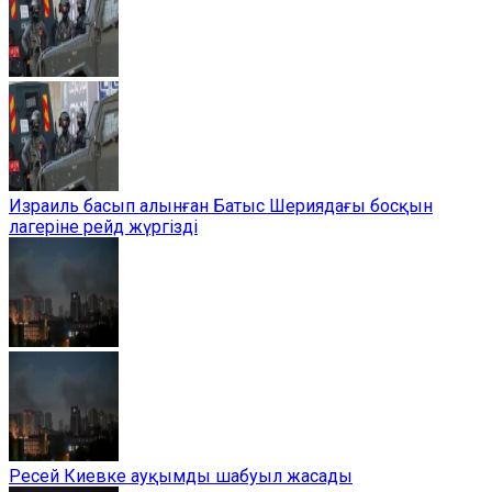
Израиль басып алынған Батыс Шериядағы босқын
лагеріне рейд жүргізді
Ресей Киевке ауқымды шабуыл жасады