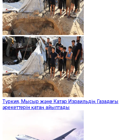
Түркия, Мысыр және Катар Израильдің Газадағы
әрекеттерін қатаң айыптады