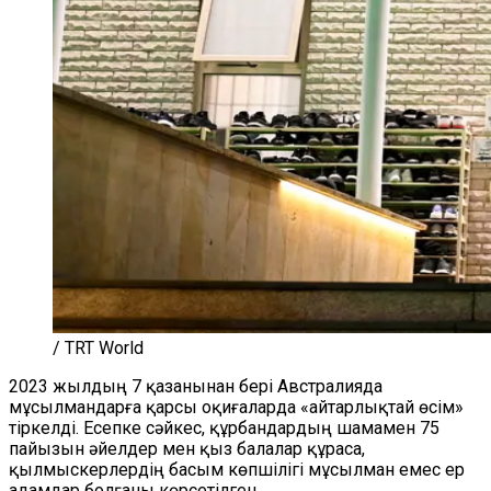
/ TRT World
2023 жыл
дың
7 қазанынан бері Австралияда
мұсылмандарға қарсы оқиғаларда «айтарлықтай өсім»
тіркелді. Есепке сәйкес, құрбандардың шамамен 75
пайызын әйелдер мен қыз балалар құраса,
қылмыскерлердің басым көпшілігі мұсылман емес ер
адамдар болғаны көрсетілген.