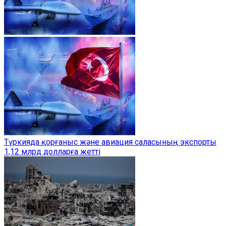
Түркияда қорғаныс және авиация саласының экспорты
1,12 млрд долларға жетті