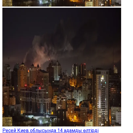
Ресей Киев облысында 14 адамды өлтірді