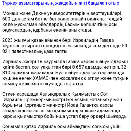
Түркия азаматтарының жағдайын жіті бақылап отыр
Монаш және Дикин университеттерінің зерттеушілері
600-ден астам бетпе-бет және онлайн оқиғаны талдай
келе мұсылман әйелдердің басым көпшілігінің осы
оқиғалардың құрбаны екенін анықтады.
2023 жылғы қазан айынан бері Израильдің Газада
жүргізіп отырған геноцидтік соғысында кем дегенде 59
821 палестиналық қаза тапты.
Израиль әскері 18 наурызда Газаға қарсы шабуылдарын
қайта бастап, сол уақыттан бері 8 657 адамды өлтіріп, 32
810 адамды жаралады. Бұл шабуылдар қаңтар айында
күшіне енген ХАМАС-пен жасалған оқ атпау және тұтқын
алмасу келісімін іс жүзінде тоқтатты.
Өткен қарашада Халықаралық Қылмыстық Сот
Израиль Премьер-министрі Беньямин Нетаньяху мен
бұрынғы Қорғаныс министрі Йоав Галантқа қарсы
Газада жасалған соғыс қылмыстары және адамзатқа
қарсы қылмыстар бойынша ұстап беру ордері шығарды.
Сонымен қатар Израиль осы аймақтағы соғысы үшін