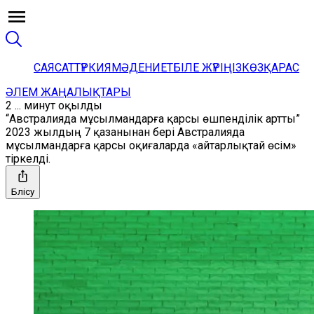
САЯСАТ
ТҮРКИЯ
МӘДЕНИЕТ
БІЛЕ ЖҮРІҢІЗ
КӨЗҚАРАС
ӘЛЕМ ЖАҢАЛЫҚТАРЫ
2 ... минут оқылды
“Австралияда мұсылмандарға қарсы өшпенділік артты”
2023 жылдың 7 қазанынан бері Австралияда
мұсылмандарға қарсы оқиғаларда «айтарлықтай өсім»
тіркелді.
Бөлісу