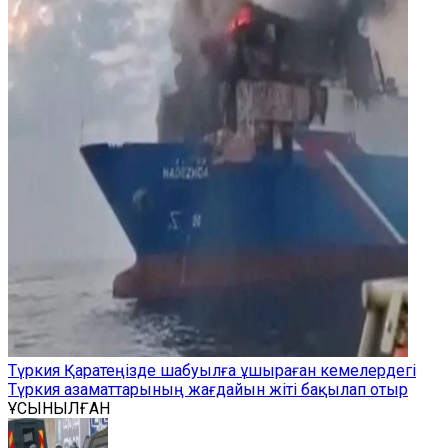
Түркия Қаратеңізде шабуылға ұшыраған кемелердегі
Түркия азаматтарының жағдайын жіті бақылап отыр
ҰСЫНЫЛҒАН