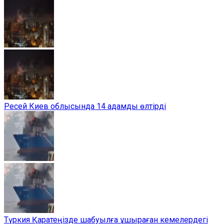
Ресей Киев облысында 14 адамды өлтірді
Түркия Қаратеңізде шабуылға ұшыраған кемелердегі