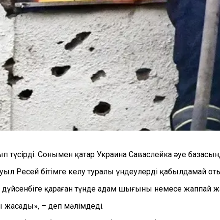
түсірді. Сонымен қатар Украина Саваслейка әуе базасында
ыл Ресей бітімге келу туралы үндеулерді қабылдамай отыр
н дүйсенбіге қараған түнде адам шығыны немесе жаппай ж
ы жасады», – деп мәлімдеді.