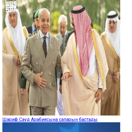
Шариф Сауд Арабиясына сапарын бастады