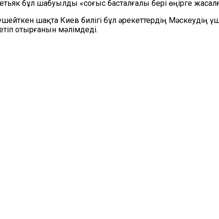
тьяк бұл шабуылды «соғыс басталғалы бері өңірге жасалға
ейткен шақта Киев билігі бұл әрекеттердің Мәскеудің үш
етіп отырғанын мәлімдеді.