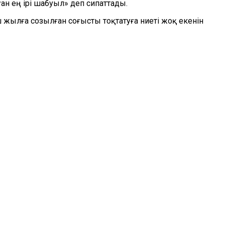
н ең ірі шабуыл» деп сипаттады.
 жылға созылған соғысты тоқтатуға ниеті жоқ екенін