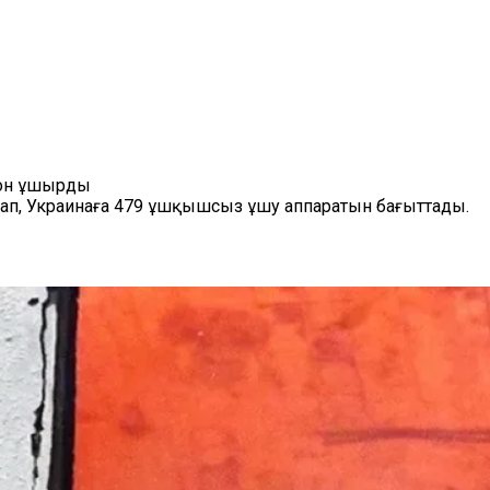
рон ұшырды
ап, Украинаға 479 ұшқышсыз ұшу аппаратын бағыттады.