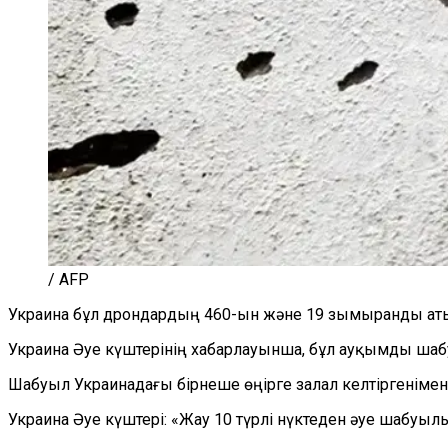
/ AFP
Украина бұл дрондардың 460-ын және 19 зымыранды атып 
Украина Әуе күштерінің хабарлауынша, бұл ауқымды шабу
Шабуыл Украинадағы бірнеше өңірге залал келтіргеніме
Украина Әуе күштері: «Жау 10 түрлі нүктеден әуе шабуыл