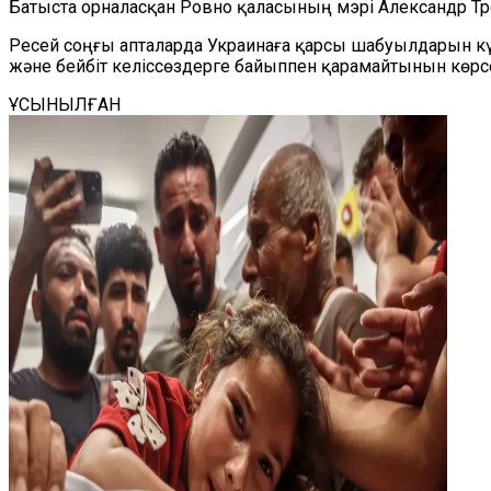
Батыста орналасқан Ровно қаласының мэрі Александр Тре
Ресей соңғы апталарда Украинаға қарсы шабуылдарын күш
және бейбіт келіссөздерге байыппен қарамайтынын көрс
ҰСЫНЫЛҒАН