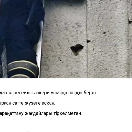
 екі ресейлік әскери ұшаққа соққы берді.
ған сәтте жүзеге асқан.
арақаттану жағдайлары тіркелмеген.