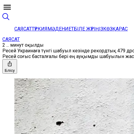
САЯСАТ
ТҮРКИЯ
МӘДЕНИЕТ
БІЛЕ ЖҮРІҢІЗ
КӨЗҚАРАС
САЯСАТ
2 ... минут оқылды
Ресей Украинаға түнгі шабуыл кезінде рекордтық 479 д
Ресей соғыс басталғалы бері ең ауқымды шабуылын жас
Бөлісу