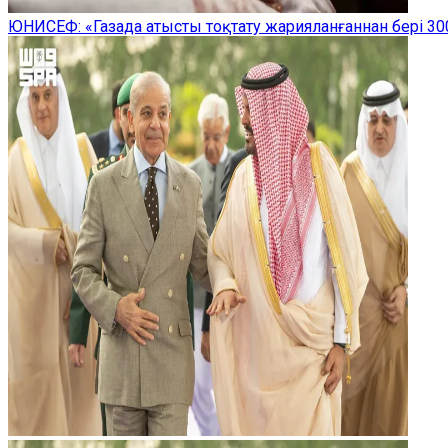
ЮНИСЕФ: «Газада атысты тоқтату жарияланғаннан бері 300