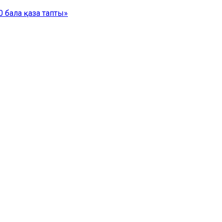
 бала қаза тапты»