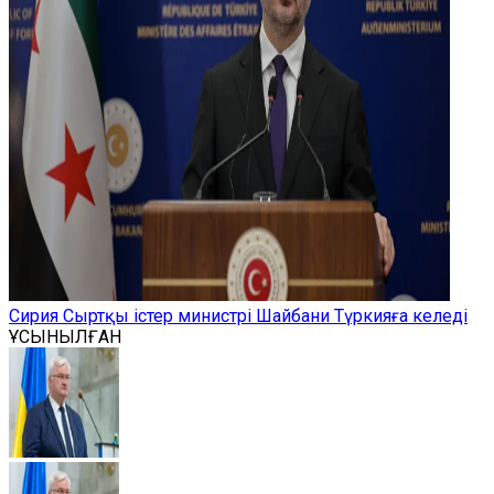
Сирия Сыртқы істер министрі Шайбани Түркияға келеді
ҰСЫНЫЛҒАН