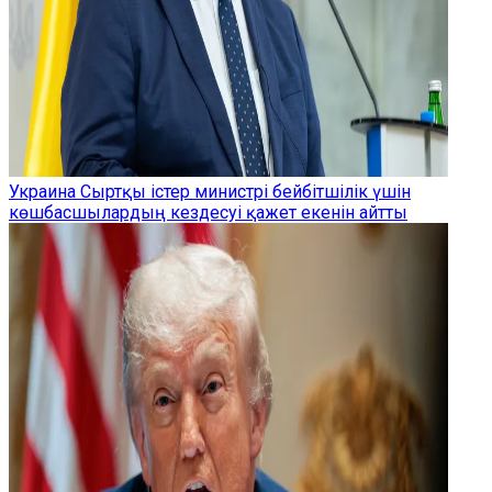
Украина Сыртқы істер министрі бейбітшілік үшін
көшбасшылардың кездесуі қажет екенін айтты