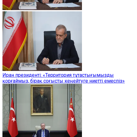
Иран президенті: «Территория тұтастығымызды
қорғаймыз, бірақ соғысты кеңейтуге ниетті емеспіз»