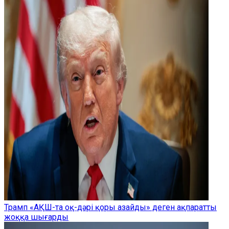
Трамп «АҚШ-та оқ-дәрі қоры азайды» деген ақпаратты
жоққа шығарды