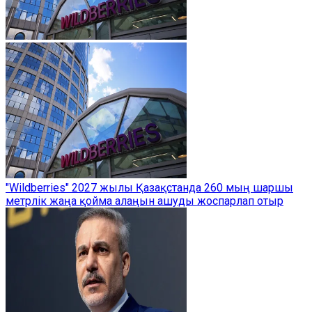
"Wildberries" 2027 жылы Қазақстанда 260 мың шаршы
метрлік жаңа қойма алаңын ашуды жоспарлап отыр