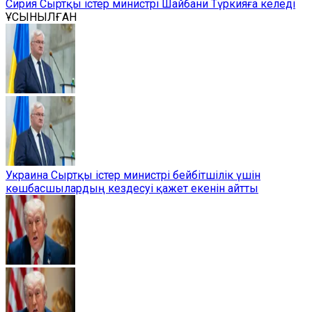
Сирия Сыртқы істер министрі Шайбани Түркияға келеді
ҰСЫНЫЛҒАН
Украина Сыртқы істер министрі бейбітшілік үшін
көшбасшылардың кездесуі қажет екенін айтты