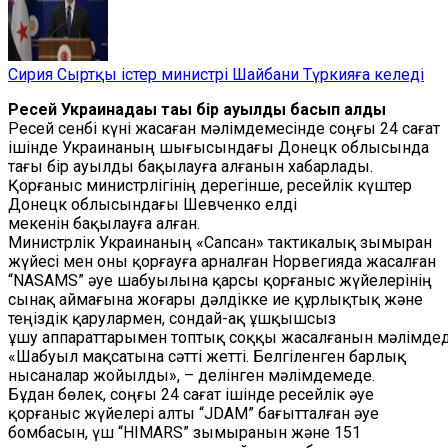
Сирия Сыртқы істер министрі Шайбани Түркияға келеді
Ресей Украинадағы тағы бір ауылды басып алды
Ресей сенбі күні жасаған мәлімдемесінде соңғы 24 сағат
ішінде Украинаның шығысындағы Донецк облысында
тағы бір ауылды бақылауға алғанын хабарлады.
Қорғаныс министрлігінің дерегінше, ресейлік күштер
Донецк облысындағы Шевченко елді
мекенін бақылауға алған.
Министрлік Украинаның «Сапсан» тактикалық зымыран
жүйесі мен оны қорғауға арналған Норвегияда жасалған
“NASAMS” әуе шабуылына қарсы қорғаныс жүйелерінің
сынақ аймағына жоғары дәлдікке ие құрлықтық және
теңіздік қарулармен, сондай-ақ ұшқышсыз
ұшу аппараттарымен топтық соққы жасалғанын мәлімдед
«Шабуыл мақсатына сәтті жетті. Белгіленген барлық
нысаналар жойылды», – делінген мәлімдемеде.
Бұдан бөлек, соңғы 24 сағат ішінде ресейлік әуе
қорғаныс жүйелері алты “JDAM” бағытталған әуе
бомбасын, үш “HIMARS” зымыранын және 151