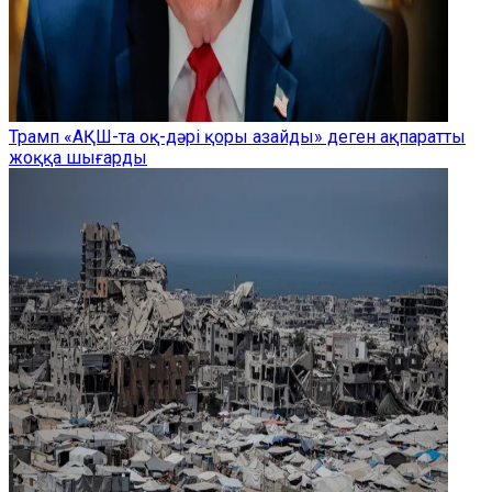
Трамп «АҚШ-та оқ-дәрі қоры азайды» деген ақпаратты
жоққа шығарды