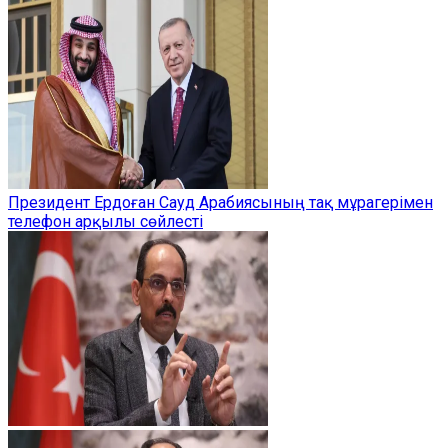
Президент Ердоған Сауд Арабиясының тақ мұрагерімен
телефон арқылы сөйлесті