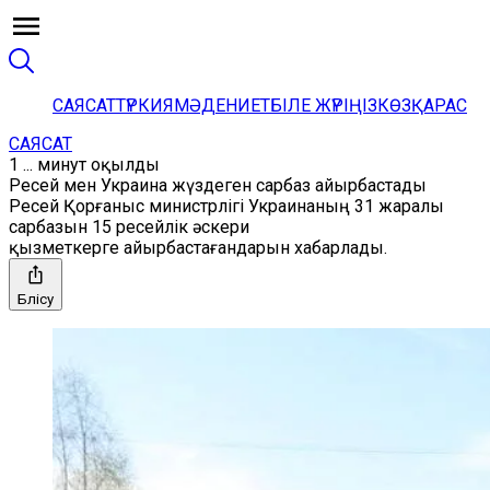
САЯСАТ
ТҮРКИЯ
МӘДЕНИЕТ
БІЛЕ ЖҮРІҢІЗ
КӨЗҚАРАС
САЯСАТ
1 ... минут оқылды
Ресей мен Украина жүздеген сарбаз айырбастады
Ресей Қорғаныс министрлігі Украинаның 31 жаралы
сарбазын 15 ресейлік әскери
қызметкерге айырбастағандарын хабарлады.
Бөлісу