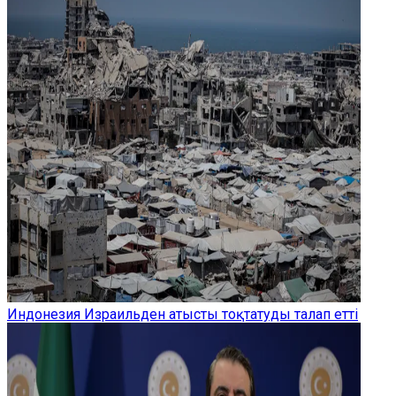
Индонезия Израильден атысты тоқтатуды талап етті