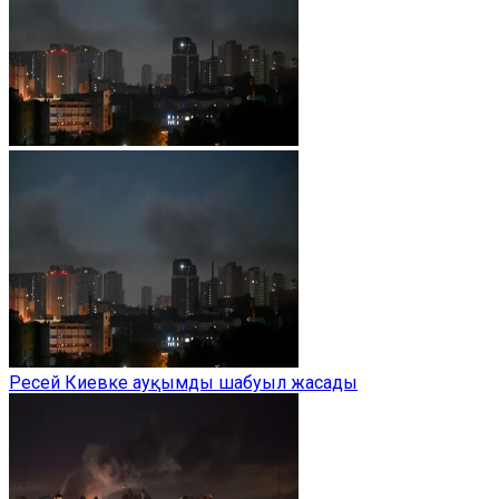
Ресей Киевке ауқымды шабуыл жасады