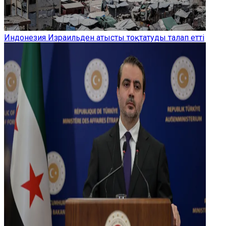
Индонезия Израильден атысты тоқтатуды талап етті