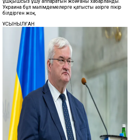
ұшқышсыз ұшу аппаратын жойғаны хабарланды.
Украина бұл мәлімдемелерге қатысты әзірге пікір
білдірген жоқ.
ҰСЫНЫЛҒАН