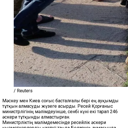
/ Reuters
Мәскеу мен Киев соғыс басталғалы бері ең ауқымды
тұтқын алмасуды жүзеге асырды. Ресей Қорғаныс
министрлігінің мәлімдеуінше, сенбі күні екі тарап 246
әскери тұтқынды алмастырған.
Министрліктің мәлімдемесінде ресейлік әскери
қызметкерлердің қазіргі таңда Беларусь аумағында