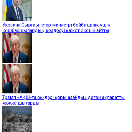
Украина Сыртқы істер министрі бейбітшілік үшін
көшбасшылардың кездесуі қажет екенін айтты
Трамп «АҚШ-та оқ-дәрі қоры азайды» деген ақпаратты
жоққа шығарды