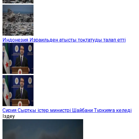
Индонезия Израильден атысты тоқтатуды талап етті
Сирия Сыртқы істер министрі Шайбани Түркияға келеді
Іздеу