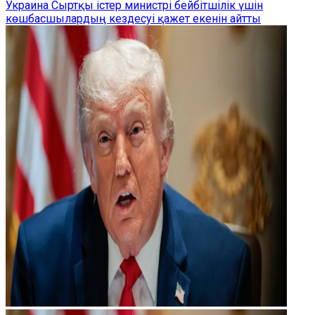
Украина Сыртқы істер министрі бейбітшілік үшін
көшбасшылардың кездесуі қажет екенін айтты