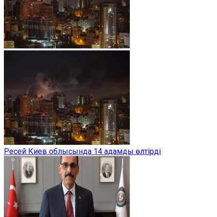
Ресей Киев облысында 14 адамды өлтірді