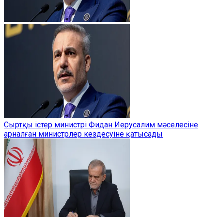
Сыртқы істер министрі Фидан Иерусалим мәселесіне
арналған министрлер кездесуіне қатысады