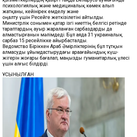
психологиялық және медициналық көмек алып
жатқаны, кейінірек емделу және
оңалту үшін Ресейге жеткізілетіні айтылды.
Министрлік сонымен қатар ізгі ниеттің белгісі ретінде
тараптардың ауыр жараланған сарбаздарды да
алмастырғанын мәлімдеді. Бұл аяда 31 украиналық
сарбаз 15 ресейлікке айырбасталды.
Ведомство Біріккен Араб Әмірліктерінің бұл тұтқын
алмасуды ұйымдастырудағы араағайындық күш-
жігерін жоғары бағалап, маңызды гуманитарлық үлесі
үшін алғыс білдірді.
ҰСЫНЫЛҒАН