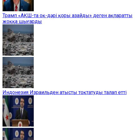
Трамп «АҚШ-та оқ-дәрі қоры азайды» деген ақпаратты
жоққа шығарды
Индонезия Израильден атысты тоқтатуды талап етті