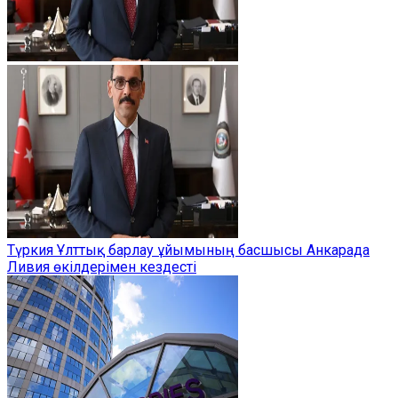
Түркия Ұлттық барлау ұйымының басшысы Анкарада
Ливия өкілдерімен кездесті