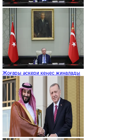
Жоғары әскери кеңес жиналады