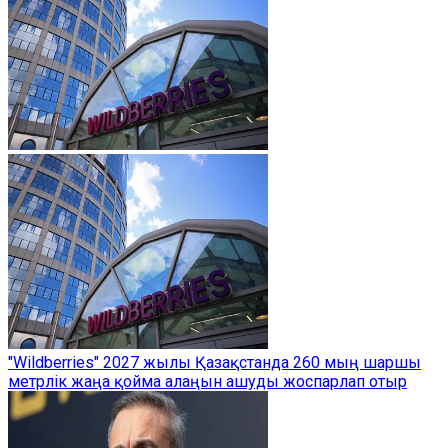
"Wildberries" 2027 жылы Қазақстанда 260 мың шаршы
метрлік жаңа қойма алаңын ашуды жоспарлап отыр