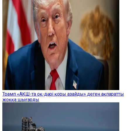
Трамп «АҚШ-та оқ-дәрі қоры азайды» деген ақпаратты
жоққа шығарды