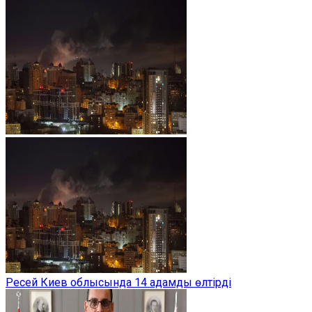
Ресей Киев облысында 14 адамды өлтірді