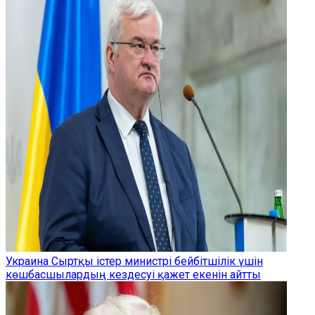
Украина Сыртқы істер министрі бейбітшілік үшін
көшбасшылардың кездесуі қажет екенін айтты