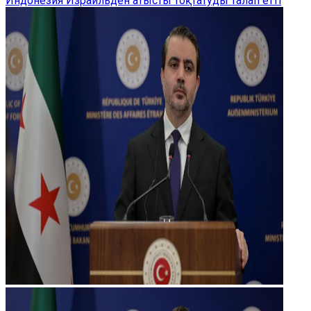
Индонезия Израильден атысты тоқтатуды талап етті