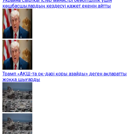
Украина Сыртқы істер министрі бейбітшілік үшін
көшбасшылардың кездесуі қажет екенін айтты
Трамп «АҚШ-та оқ-дәрі қоры азайды» деген ақпаратты
жоққа шығарды