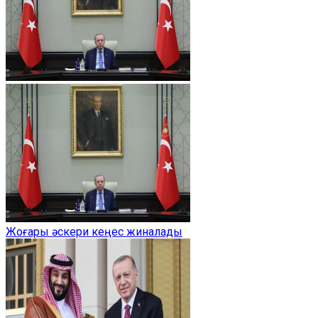
Жоғары әскери кеңес жиналады