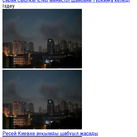
Сирия Сыртқы істер министрі Шайбани Түркияға келеді
Іздеу
Ресей Киевке ауқымды шабуыл жасады