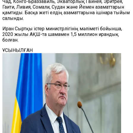
Чад, Конго-Браззавиль, Экваторлық Гвинея, Эритрея,
Гаити, Ливия, Сомали, Судан және Йемен азаматтарын
қамтиды. Басқа жеті елдің азаматтарына ішінара тыйым
салынды.
Иран Сыртқы істер министрлігінің мәліметі бойынша,
2020 жылы АҚШ-та шамамен 1,5 миллион ирандық
болған.
ҰСЫНЫЛҒАН