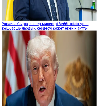
Украина Сыртқы істер министрі бейбітшілік үшін
көшбасшылардың кездесуі қажет екенін айтты