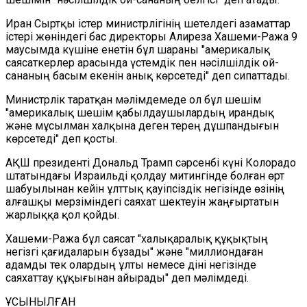
Иран Cыртқы істер министрлігінің шетелдегі азаматтар
істері жөніндегі бас директоры Алиреза Хашеми-Ража 9
маусымда күшіне енетін бұл шараны "америкалық
саясаткерлер арасында үстемдік пен нәсілшілдік ой-
сананың басым екенін анық көрсетеді" деп сипаттады.
Министрлік таратқан мәлімдемеде ол бұл шешім
"америкалық шешім қабылдаушылардың ирандық
және мұсылман халқына деген терең дұшпандығын
көрсетеді" деп қосты.
АҚШ президенті Дональд Трамп сәрсенбі күні Колорадо
штатындағы Израильді қолдау митингінде болған өрт
шабуылынан кейін ұлттық қауіпсіздік негізінде өзінің
алғашқы мерзіміндегі саяхат шектеуін жаңғыртатын
жарлыққа қол қойды.
Хашеми-Ража бұл саясат "халықаралық құқықтың
негізгі қағидаларын бұзады" және "миллиондаған
адамды тек олардың ұлты немесе діні негізінде
саяхаттау құқығынан айырады" деп мәлімдеді.
ҰСЫНЫЛҒАН