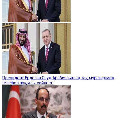
Президент Ердоған Сауд Арабиясының тақ мұрагерімен
телефон арқылы сөйлесті