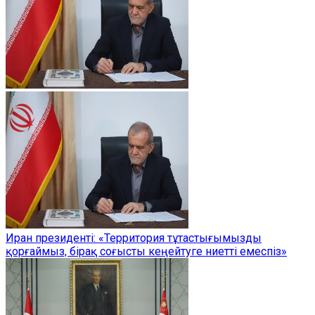
Иран президенті: «Территория тұтастығымызды
қорғаймыз, бірақ соғысты кеңейтуге ниетті емеспіз»