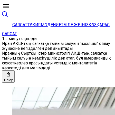
САЯСАТ
ТҮРКИЯ
МӘДЕНИЕТ
БІЛЕ ЖҮРІҢІЗ
КӨЗҚАРАС
САЯСАТ
1 ... минут оқылды
Иран АҚШ-тың саяхатқа тыйым салуын 'нәсілшіл' ойлау
жүйесіне негізделген деп айыптады
Иранның Cыртқы істер министрлігі АҚШ-тың саяхатқа
тыйым салуын кемсітушілік деп атап, бұл американдық
саясаткерлер арасындағы үстемдік менталитетін
көрсетеді деп мәлімдеді.
Бөлісу