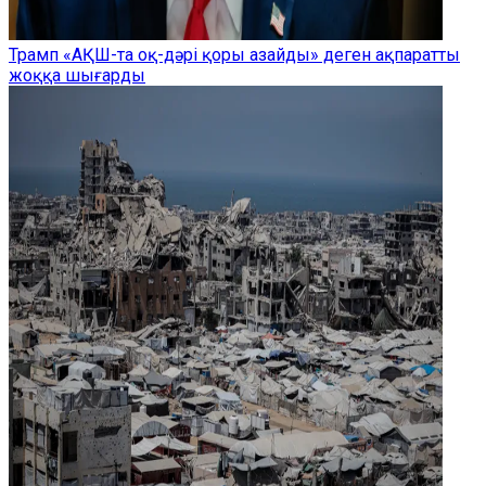
Трамп «АҚШ-та оқ-дәрі қоры азайды» деген ақпаратты
жоққа шығарды