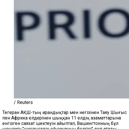
/ Reuters
Тегеран АҚШ-тың ирандықтар мен негізінен Таяу Шығыс
пен Африка елдерінен шыққан 11 елдің азаматтарына
енгізген саяхат шектеуін айыптап, Вашингтонның бұл
шешімін "нәсілшілдік ой-сананың белгісі" деп атады.