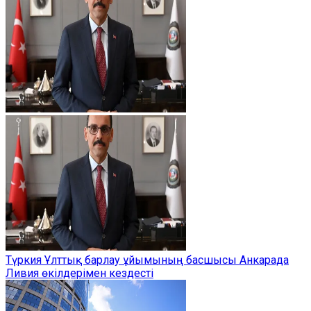
Түркия Ұлттық барлау ұйымының басшысы Анкарада
Ливия өкілдерімен кездесті