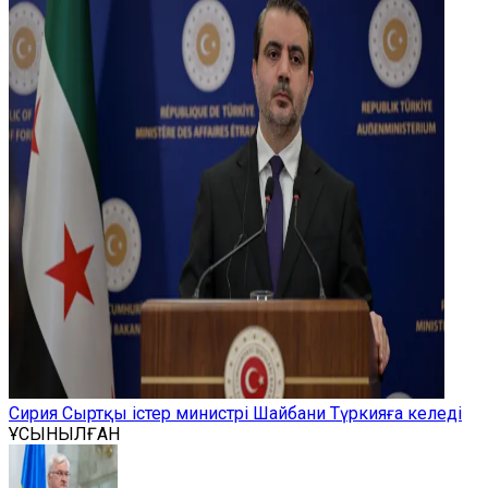
Сирия Сыртқы істер министрі Шайбани Түркияға келеді
ҰСЫНЫЛҒАН