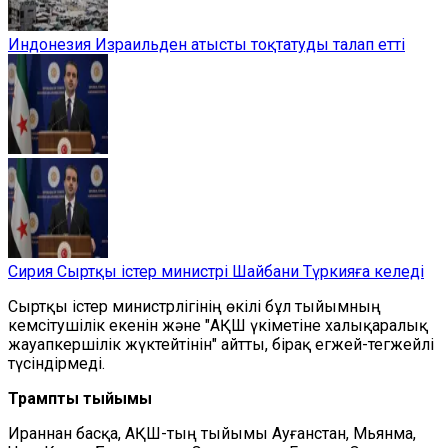
Индонезия Израильден атысты тоқтатуды талап етті
Сирия Сыртқы істер министрі Шайбани Түркияға келеді
Сыртқы істер министрлігінің өкілі бұл тыйымның
кемсітушілік екенін және "АҚШ үкіметіне халықаралық
жауапкершілік жүктейтінін" айтты, бірақ егжей-тегжейлі
түсіндірмеді.
Трамптың тыйымы
Ираннан басқа, АҚШ-тың тыйымы Ауғанстан, Мьянма,