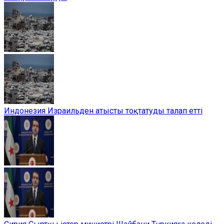
Индонезия Израильден атысты тоқтатуды талап етті