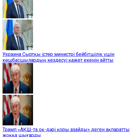
Украина Сыртқы істер министрі бейбітшілік үшін
көшбасшылардың кездесуі қажет екенін айтты
Трамп «АҚШ-та оқ-дәрі қоры азайды» деген ақпаратты
жоққа шығарды