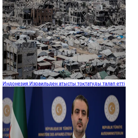
Индонезия Израильден атысты тоқтатуды талап етті