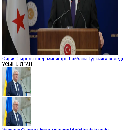
Сирия Сыртқы істер министрі Шайбани Түркияға келеді
ҰСЫНЫЛҒАН