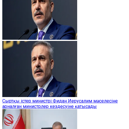
Сыртқы істер министрі Фидан Иерусалим мәселесіне
арналған министрлер кездесуіне қатысады