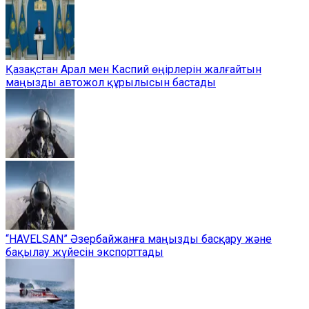
Қазақстан Арал мен Каспий өңірлерін жалғайтын
маңызды автожол құрылысын бастады
“HAVELSAN” Әзербайжанға маңызды басқару және
бақылау жүйесін экспорттады