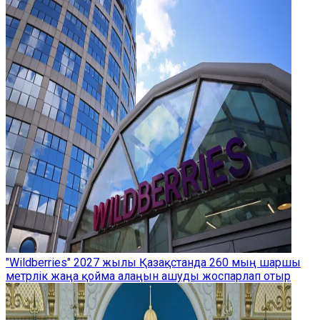
"Wildberries" 2027 жылы Қазақстанда 260 мың шаршы
метрлік жаңа қойма алаңын ашуды жоспарлап отыр