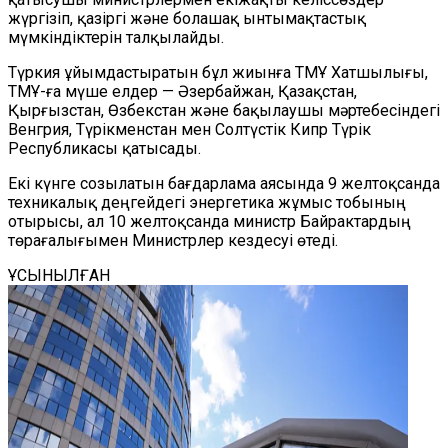
жүргізіп, қазіргі және болашақ ынтымақтастық
мүмкіндіктерін талқылайды.
Түркия
ұйымдастыратын
бұл жиынға ТМҰ Хатшылығы,
ТМҰ-ға мүше елдер — Әзербайжан, Қазақстан,
Қырғызстан, Өзбекстан және бақылаушы мәртебесіндегі
Венгрия, Түрікменстан мен Солтүстік Кипр Түрік
Республикасы қатысады.
Екі күнге созылатын бағдарлама аясында 9 желтоқсанда
техникалық деңгейдегі энергетика жұмыс тобының
отырысы, ал 10 желтоқсанда министр Байрактардың
төрағалығымен Министрлер кездесуі өтеді.
ҰСЫНЫЛҒАН