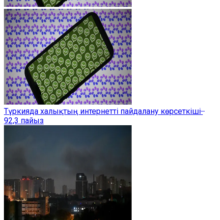
Түркияда халықтың интернетті пайдалану көрсеткіші ̶
92,3 пайыз