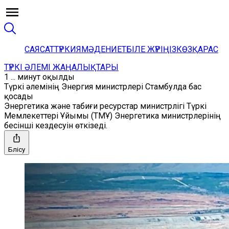
САЯСАТ
ТҮРКИЯ
МӘДЕНИЕТ
БІЛЕ ЖҮРІҢІЗ
КӨЗҚАРАС
ТҮРКІ ӘЛЕМІ ЖАҢАЛЫҚТАРЫ
1 ... минут оқылды
Түркі әлемінің Энергия министрлері Стамбулда бас
қосады
Энергетика және табиғи ресурстар министрлігі Түркі
Мемлекеттері Ұйымы (ТМҰ) Энергетика министрлерінің
бесінші кездесуін өткізеді.
Бөлісу