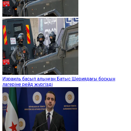
Израиль басып алынған Батыс Шериядағы босқын
лагеріне рейд жүргізді