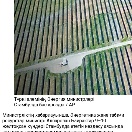
Түркі әлемінің Энергия министрлері
Стамбулда бас қосады / AP
Министрліктің хабарлауынша, Энергетика және табиғи
ресурстар министрі Алпарслан Байрактар 9–10
желтоқсан күндері Стамбулда өтетін кездесу аясында
қатысушы министрлермен екіжақты келіссөздер