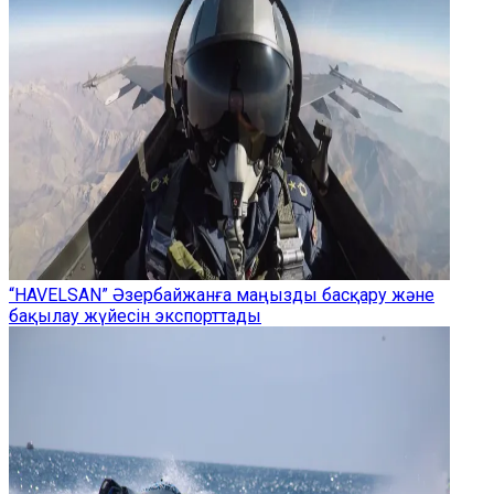
“HAVELSAN” Әзербайжанға маңызды басқару және
бақылау жүйесін экспорттады