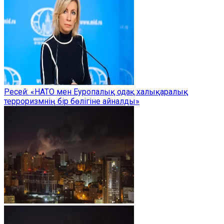
Ресей: «НАТО мен Еуропалық одақ халықаралық
терроризмнің бір бөлігіне айналды»