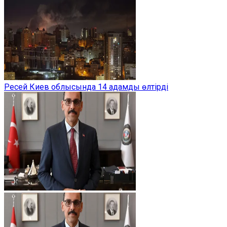
Ресей Киев облысында 14 адамды өлтірді