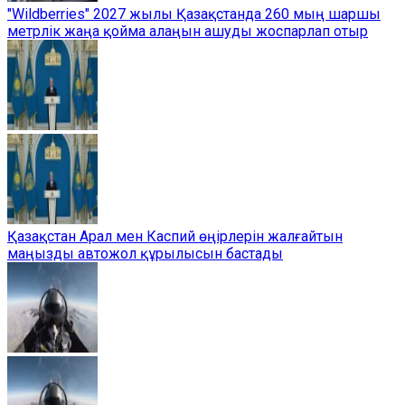
"Wildberries" 2027 жылы Қазақстанда 260 мың шаршы
метрлік жаңа қойма алаңын ашуды жоспарлап отыр
Қазақстан Арал мен Каспий өңірлерін жалғайтын
маңызды автожол құрылысын бастады