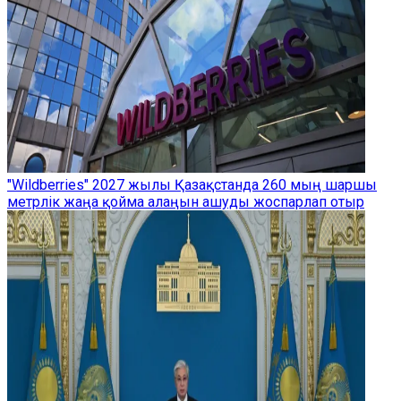
"Wildberries" 2027 жылы Қазақстанда 260 мың шаршы
метрлік жаңа қойма алаңын ашуды жоспарлап отыр