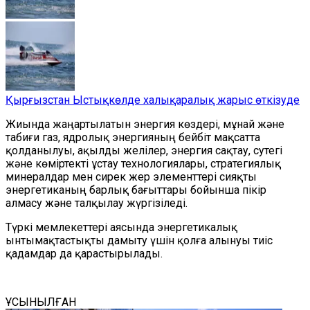
Қырғызстан Ыстықкөлде халықаралық жарыс өткізуде
Жиында жаңартылатын энергия көздері, мұнай және
табиғи газ, ядролық энергияның бейбіт мақсатта
қолданылуы, ақылды желілер, энергия сақтау, сутегі
және көміртекті ұстау технологиялары, стратегиялық
минералдар мен сирек жер элементтері сияқты
энергетиканың барлық бағыттары бойынша пікір
алмасу және талқылау жүргізіледі.
Түркі мемлекеттері аясында энергетикалық
ынтымақтастықты дамыту үшін қолға алынуы тиіс
қадамдар да
қарастырылады.
ҰСЫНЫЛҒАН