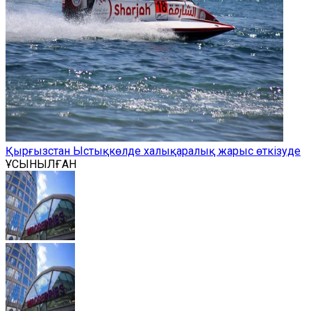
Қырғызстан Ыстықкөлде халықаралық жарыс өткізуде
ҰСЫНЫЛҒАН