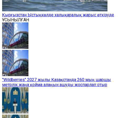
Қырғызстан Ыстықкөлде халықаралық жарыс өткізуде
ҰСЫНЫЛҒАН
"Wildberries" 2027 жылы Қазақстанда 260 мың шаршы
метрлік жаңа қойма алаңын ашуды жоспарлап отыр