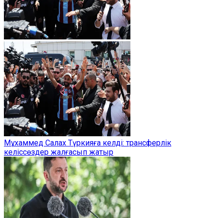
Мұхаммед Салах Түркияға келді: трансферлік
келіссөздер жалғасып жатыр