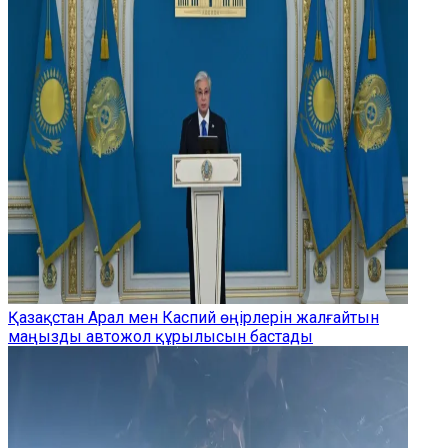
Қазақстан Арал мен Каспий өңірлерін жалғайтын
маңызды автожол құрылысын бастады