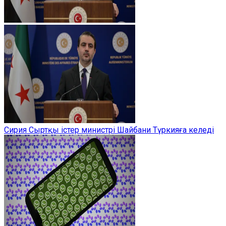
Сирия Сыртқы істер министрі Шайбани Түркияға келеді