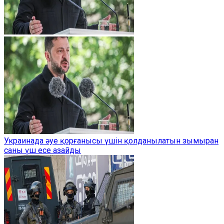
Украинада әуе қорғанысы үшін қолданылатын зымыран
саны үш есе азайды