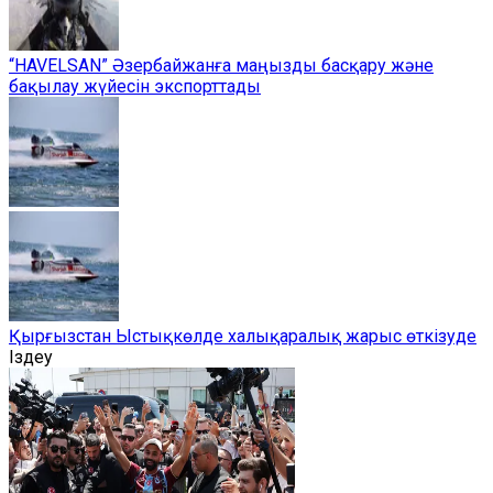
“HAVELSAN” Әзербайжанға маңызды басқару және
бақылау жүйесін экспорттады
Қырғызстан Ыстықкөлде халықаралық жарыс өткізуде
Іздеу