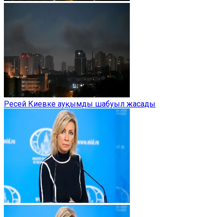
Ресей Киевке ауқымды шабуыл жасады