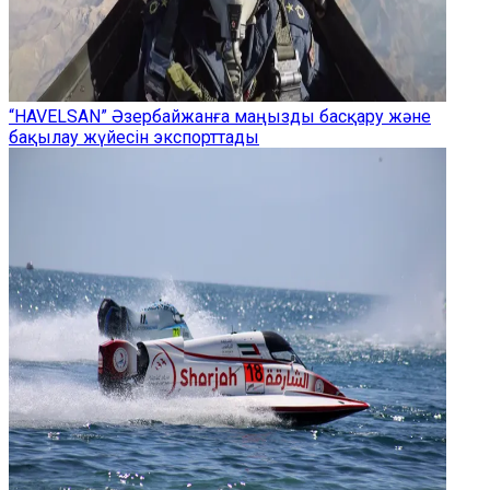
“HAVELSAN” Әзербайжанға маңызды басқару және
бақылау жүйесін экспорттады