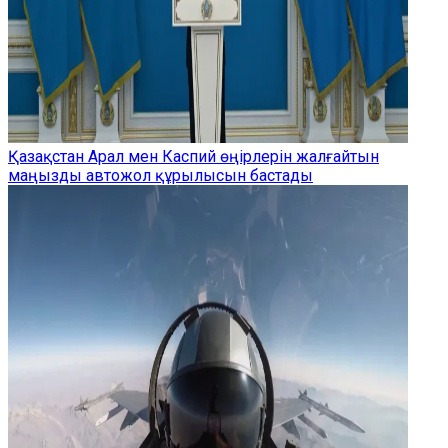
Қазақстан Арал мен Каспий өңірлерін жалғайтын
маңызды автожол құрылысын бастады