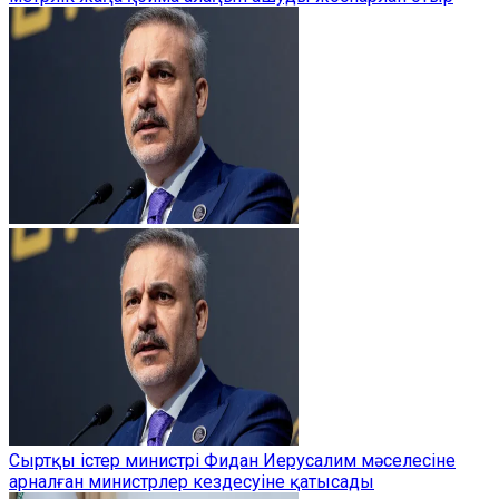
Сыртқы істер министрі Фидан Иерусалим мәселесіне
арналған министрлер кездесуіне қатысады