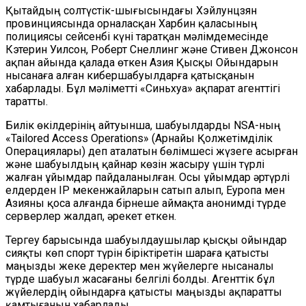
Қытайдың солтүстік-шығысындағы Хэйлунцзян
провинциясында орналасқан Харбин қаласының
полициясы сейсенбі күні таратқан мәлімдемесінде
Кэтерин Уилсон, Роберт Снеллинг және Стивен Джонсон
ақпан айында қалада өткен Азия Қысқы Ойындарын
нысанаға алған кибершабуылдарға қатысқанын
хабарлады. Бұл мәліметті «Синьхуа» ақпарат агенттігі
таратты.
Билік өкілдерінің айтуынша, шабуылдарды NSA-ның
«Tailored Access Operations» (Арнайы Қолжетімділік
Операциялары) деп аталатын бөлімшесі жүзеге асырған
және шабуылдың қайнар көзін жасыру үшін түрлі
жалған ұйымдар пайдаланылған. Осы ұйымдар әртүрлі
елдерден IP мекенжайларын сатып алып, Еуропа мен
Азияны қоса алғанда бірнеше аймақта анонимді түрде
серверлер жалдап, әрекет еткен.
Тергеу барысында шабуылдаушылар қысқы ойындар
сияқты көп спорт түрін біріктіретін шараға қатысты
маңызды жеке деректер мен жүйелерге нысаналы
түрде шабуыл жасағаны белгілі болды. Агенттік бұл
жүйелердің ойындарға қатысты маңызды ақпаратты
қамтығанын хабарлады.