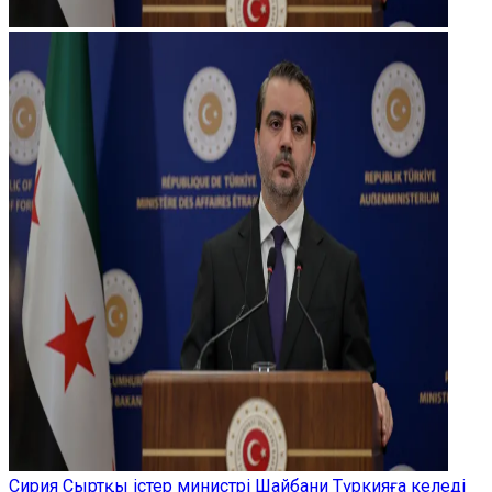
Сирия Сыртқы істер министрі Шайбани Түркияға келеді