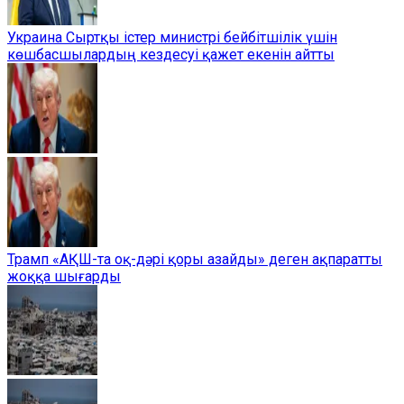
Украина Сыртқы істер министрі бейбітшілік үшін
көшбасшылардың кездесуі қажет екенін айтты
Трамп «АҚШ-та оқ-дәрі қоры азайды» деген ақпаратты
жоққа шығарды