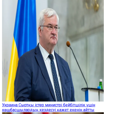
Украина Сыртқы істер министрі бейбітшілік үшін
көшбасшылардың кездесуі қажет екенін айтты