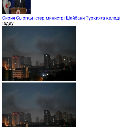
Сирия Сыртқы істер министрі Шайбани Түркияға келеді
Іздеу