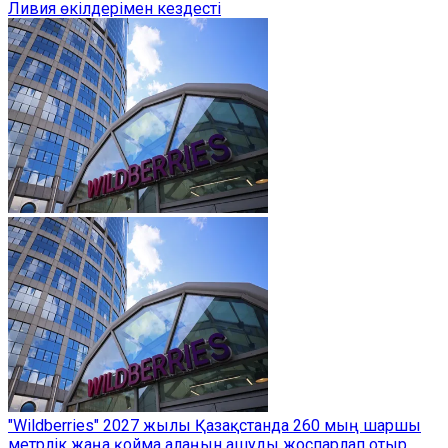
Ливия өкілдерімен кездесті
"Wildberries" 2027 жылы Қазақстанда 260 мың шаршы
метрлік жаңа қойма алаңын ашуды жоспарлап отыр