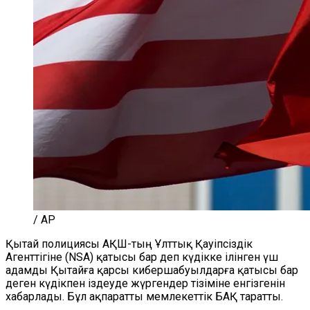
/ AP
Қытай полициясы АҚШ-тың Ұлттық Қауіпсіздік
Агенттігіне (NSA) қатысы бар деп күдікке ілінген үш
адамды Қытайға қарсы кибершабуылдарға қатысы бар
деген күдікпен іздеуде жүргендер тізіміне енгізгенін
хабарлады. Бұл ақпаратты мемлекеттік БАҚ таратты.