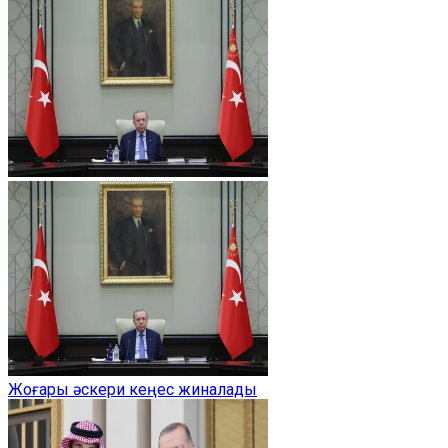
Жоғары әскери кеңес жиналады