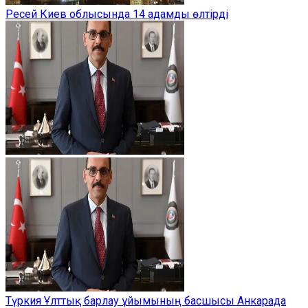
Ресей Киев облысында 14 адамды өлтірді
Түркия Ұлттық барлау ұйымының басшысы Анкарада