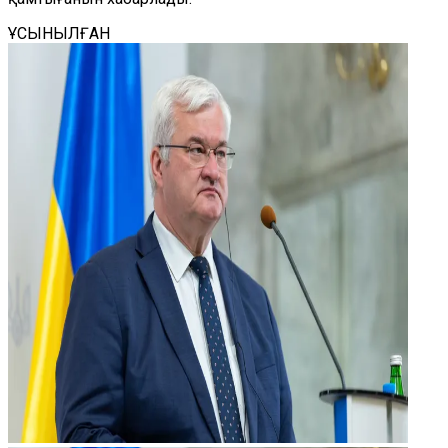
ҰСЫНЫЛҒАН