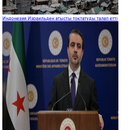
Индонезия Израильден атысты тоқтатуды талап етті