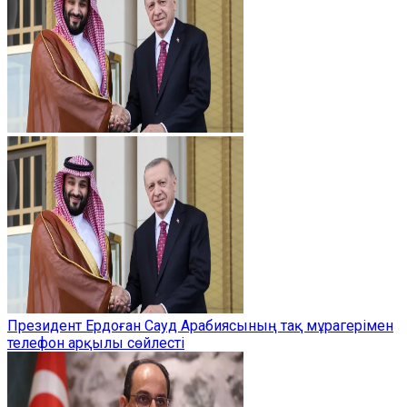
Президент Ердоған Сауд Арабиясының тақ мұрагерімен
телефон арқылы сөйлесті