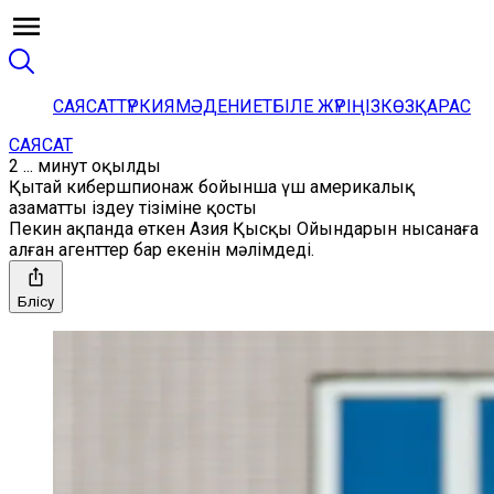
САЯСАТ
ТҮРКИЯ
МӘДЕНИЕТ
БІЛЕ ЖҮРІҢІЗ
КӨЗҚАРАС
САЯСАТ
2 ... минут оқылды
Қытай кибершпионаж бойынша үш америкалық
азаматты іздеу тізіміне қосты
Пекин ақпанда өткен Азия Қысқы Ойындарын нысанаға
алған агенттер бар екенін мәлімдеді.
Бөлісу