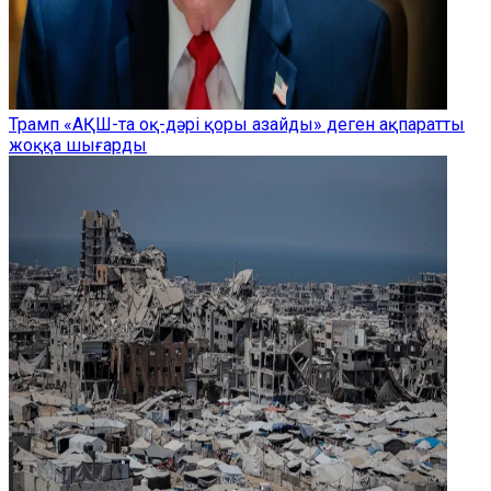
Трамп «АҚШ-та оқ-дәрі қоры азайды» деген ақпаратты
жоққа шығарды