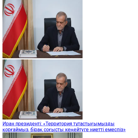
Иран президенті: «Территория тұтастығымызды
қорғаймыз, бірақ соғысты кеңейтуге ниетті емеспіз»