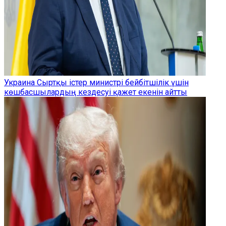
Украина Сыртқы істер министрі бейбітшілік үшін
көшбасшылардың кездесуі қажет екенін айтты