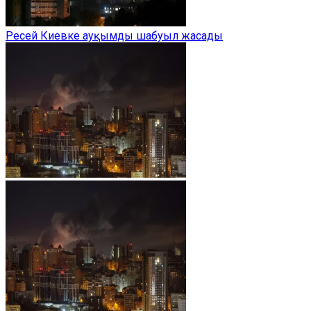
Ресей Киевке ауқымды шабуыл жасады