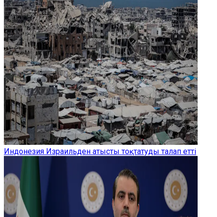
Индонезия Израильден атысты тоқтатуды талап етті