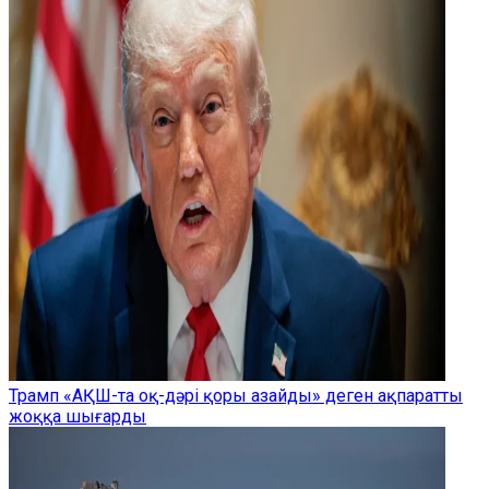
Трамп «АҚШ-та оқ-дәрі қоры азайды» деген ақпаратты
жоққа шығарды