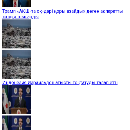
Трамп «АҚШ-та оқ-дәрі қоры азайды» деген ақпаратты
жоққа шығарды
Индонезия Израильден атысты тоқтатуды талап етті