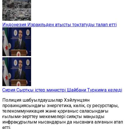
Индонезия Израильден атысты тоқтатуды талап етті
Сирия Сыртқы істер министрі Шайбани Түркияға келеді
Полиция шабуылдаушылар Хэйлунцзян
провинциясындағы энергетика, көлік, су ресурстары,
телекоммуникация және қорғаныс саласындағы
ғылыми-зерттеу мекемелері сияқты маңызды
инфрақұрылым нысандарын да нысанаға алғанын атап
өтті.