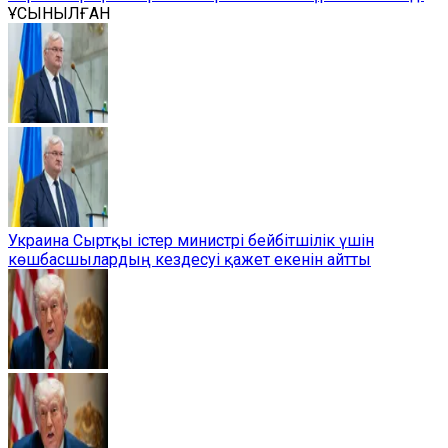
ҰСЫНЫЛҒАН
Украина Сыртқы істер министрі бейбітшілік үшін
көшбасшылардың кездесуі қажет екенін айтты