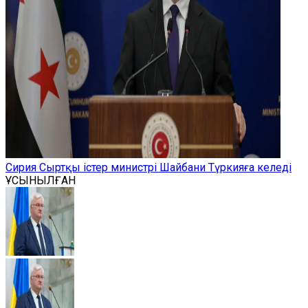
Сирия Сыртқы істер министрі Шайбани Түркияға келеді
ҰСЫНЫЛҒАН