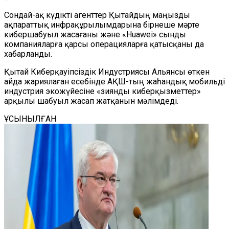
Сондай-ақ күдікті агенттер Қытайдың маңызды
ақпараттық инфрақұрылымдарына бірнеше мәрте
кибершабуыл жасағаны және «Huawei» сынды
компанияларға қарсы операцияларға қатысқаны да
хабарланды.
Қытай Киберқауіпсіздік Индустриясы Альянсы өткен
айда жариялаған есебінде АҚШ-тың жаһандық мобильді
индустрия экожүйесіне «зиянды киберқызметтер»
арқылы шабуыл жасап жатқанын мәлімдеді.
ҰСЫНЫЛҒАН