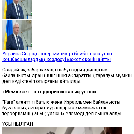
Украина Сыртқы істер министрі бейбітшілік үшін
көшбасшылардың кездесуі қажет екенін айтты
Сондай-ақ хабарламада шабуылдың дәлдігіне
байланысты Иран билігі ішкі ақпараттың таралуы мүмкін
деп күдіктеніп отырғаны айтылды.
«Мемлекеттік терроризмнің анық үлгісі»
"Fars” агенттігі батыс және Израильмен байланысты
бұқаралық ақпарат құралдарын «мемлекеттік
терроризмнің анық үлгісін» елемеді деп сынға алды.
ҰСЫНЫЛҒАН