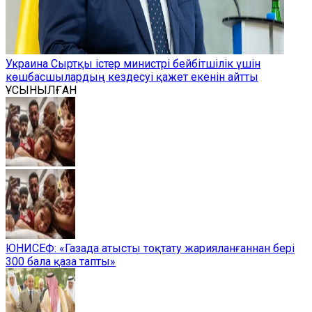
Украина Сыртқы істер министрі бейбітшілік үшін
көшбасшылардың кездесуі қажет екенін айтты
ҰСЫНЫЛҒАН
ЮНИСЕФ: «Газада атысты тоқтату жарияланғаннан бері
300 бала қаза тапты»