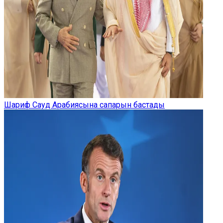
Шариф Сауд Арабиясына сапарын бастады