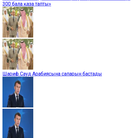
300 бала қаза тапты»
Шариф Сауд Арабиясына сапарын бастады