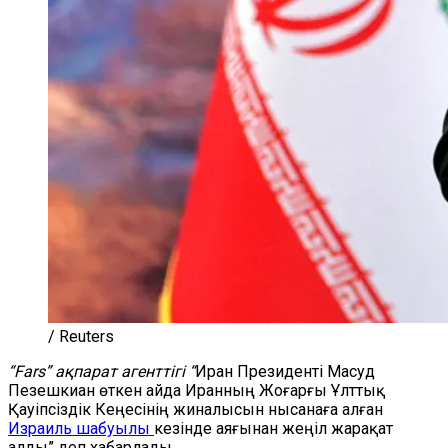
/ Reuters
“Fars” ақпарат агенттігі “
Иран Президенті Масуд
Пезешкиан өткен айда Иранның Жоғарғы Ұлттық
Қауіпсіздік Кеңесінің жиналысын нысанаға алған
Израиль шабуылы
кезінде аяғынан жеңіл жарақат
алды” деп хабарлады.