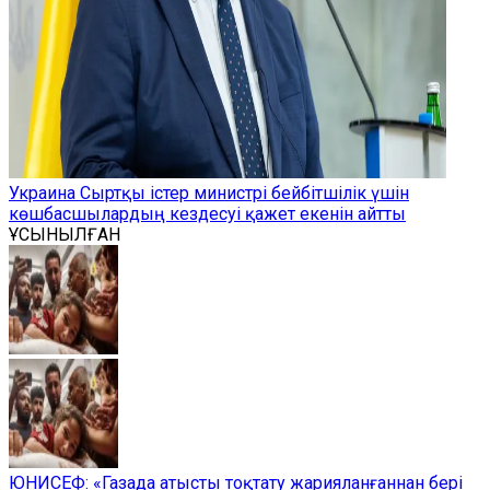
Украина Сыртқы істер министрі бейбітшілік үшін
көшбасшылардың кездесуі қажет екенін айтты
ҰСЫНЫЛҒАН
ЮНИСЕФ: «Газада атысты тоқтату жарияланғаннан бері