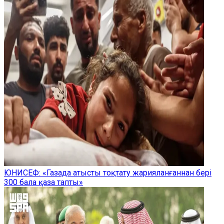
ЮНИСЕФ: «Газада атысты тоқтату жарияланғаннан бері
300 бала қаза тапты»