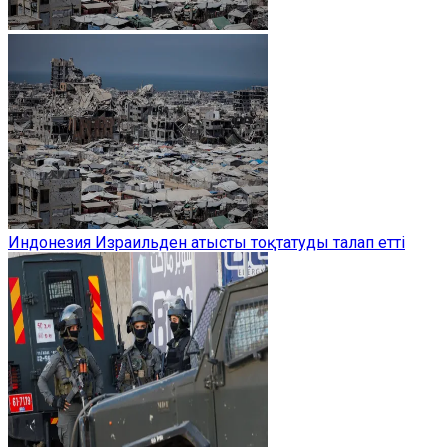
Индонезия Израильден атысты тоқтатуды талап етті