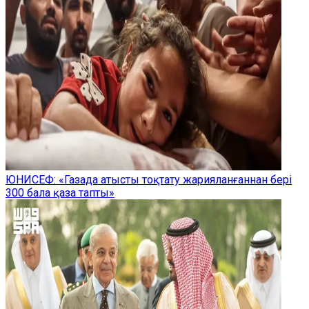
ЮНИСЕФ: «Газада атысты тоқтату жарияланғаннан бері
300 бала қаза тапты»