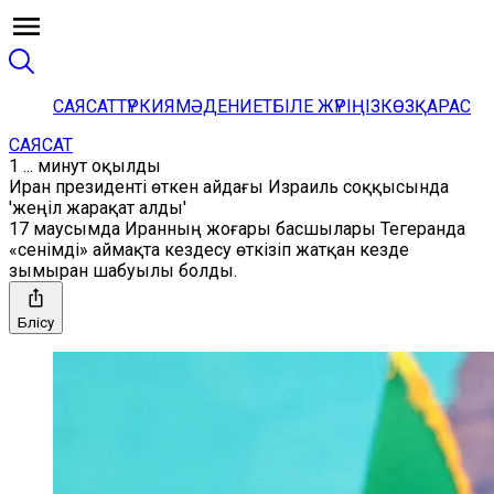
САЯСАТ
ТҮРКИЯ
МӘДЕНИЕТ
БІЛЕ ЖҮРІҢІЗ
КӨЗҚАРАС
САЯСАТ
1 ... минут оқылды
Иран президенті өткен айдағы Израиль соққысында
'жеңіл жарақат алды'
17 маусымда Иранның жоғары басшылары Тегеранда
«сенімді» аймақта кездесу өткізіп жатқан кезде
зымыран шабуылы болды.
Бөлісу