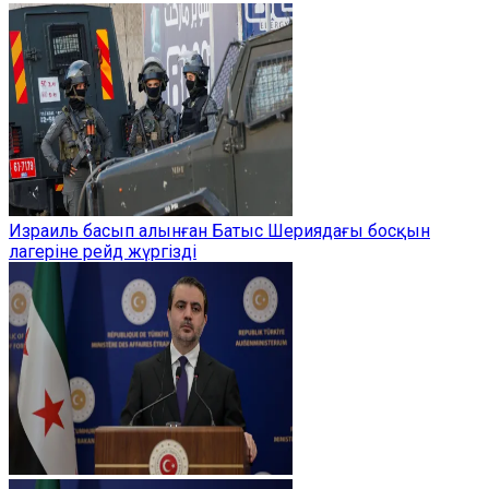
Израиль басып алынған Батыс Шериядағы босқын
лагеріне рейд жүргізді