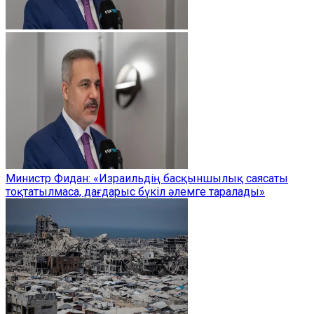
Министр Фидан: «Израильдің басқыншылық саясаты
тоқтатылмаса, дағдарыс бүкіл әлемге таралады»