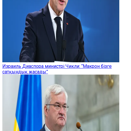
Израиль Диаспора министрі Чикли: “Макрон бізге
сатқындық жасады”