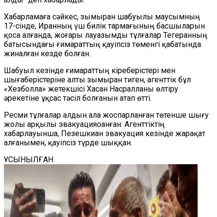
Хабарламаға сәйкес, зымыран шабуылы маусымның
17-сінде, Иранның үш билік тармағының басшыларын
қоса алғанда, жоғары лауазымды тұлғалар Тегеранның
батысындағы ғимараттың қауіпсіз төменгі қабатында
жиналған кезде болған.
Шабуыл кезінде ғимараттың кіреберістері мен
шығаберістеріне алты зымыран тиген, агенттік бұл
«Хезболла» жетекшісі Хасан Насралланы өлтіру
әрекетіне ұқсас тәсіл болғанын атап өтті.
Ресми тұлғалар алдын ала жоспарланған төтенше шығу
жолы арқылы эвакуацияоанған. Агенттіктің
хабарлауынша, Пезешкиан эвакуация кезінде жарақат
алғанымен, қауіпсіз түрде шыққан.
ҰСЫНЫЛҒАН