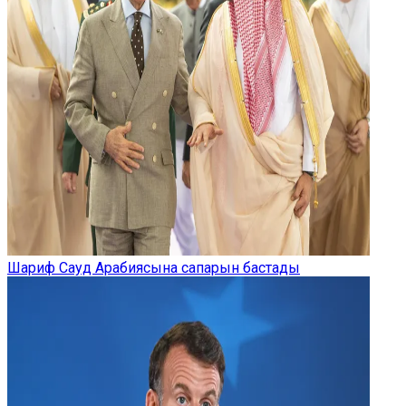
Шариф Сауд Арабиясына сапарын бастады