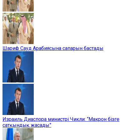
Шариф Сауд Арабиясына сапарын бастады
Израиль Диаспора министрі Чикли: “Макрон бізге
сатқындық жасады”