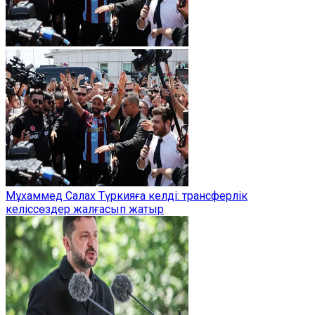
Мұхаммед Салах Түркияға келді: трансферлік
келіссөздер жалғасып жатыр