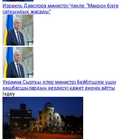
Израиль Диаспора министрі Чикли: “Макрон бізге
сатқындық жасады”
Украина Сыртқы істер министрі бейбітшілік үшін
көшбасшылардың кездесуі қажет екенін айтты
Іздеу