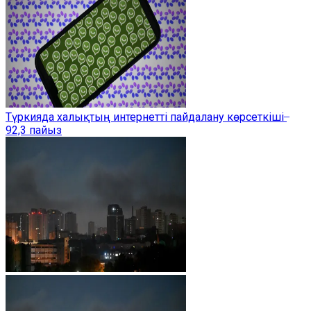
Түркияда халықтың интернетті пайдалану көрсеткіші ̶
92,3 пайыз