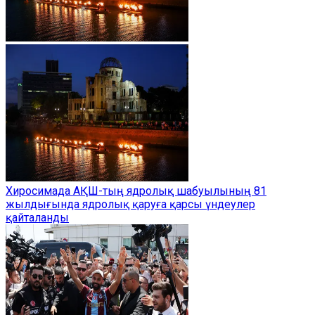
Хиросимада АҚШ-тың ядролық шабуылының 81
жылдығында ядролық қаруға қарсы үндеулер
қайталанды