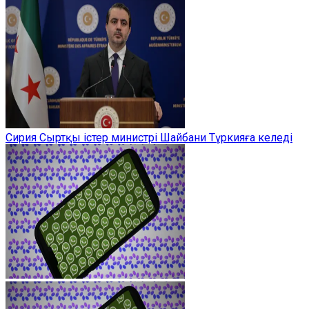
Сирия Сыртқы істер министрі Шайбани Түркияға келеді