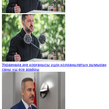
Украинада әуе қорғанысы үшін қолданылатын зымыран
саны үш есе азайды