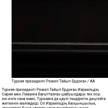
Түркия президенті Режеп Тайып Ердоған / AA
Түркия президенті Режеп Тайып Ердоған Израильдің
Сирия мен Ливанға бағытталған шабуылдары тек осы
екі елге ғана емес, Түркияға да қауіп төндіретін деңгейге
жеткенін мәлімдеді. Ол Израильдің басқыншылық
әрекеттері бүкіл әлемге қауіп төндіретінін және