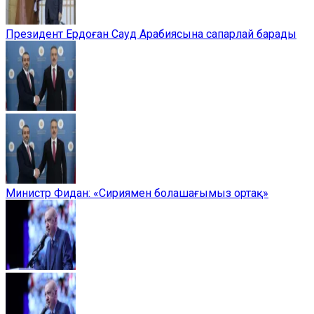
Президент Ердоған Сауд Арабиясына сапарлай барады
Министр Фидан: «Сириямен болашағымыз ортақ»