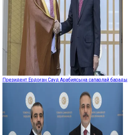
Президент Ердоған Сауд Арабиясына сапарлай барады