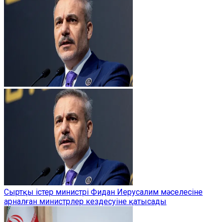
Сыртқы істер министрі Фидан Иерусалим мәселесіне
арналған министрлер кездесуіне қатысады