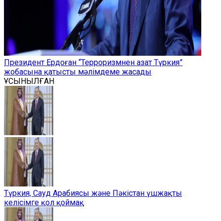
Президент Ердоған “Терроризмнен азат Түркия”
жобасына қатысты мәлімдеме жасады
ҰСЫНЫЛҒАН
Түркия, Сауд Арабиясы және Пәкістан үшжақты
келісімге қол қоймақ