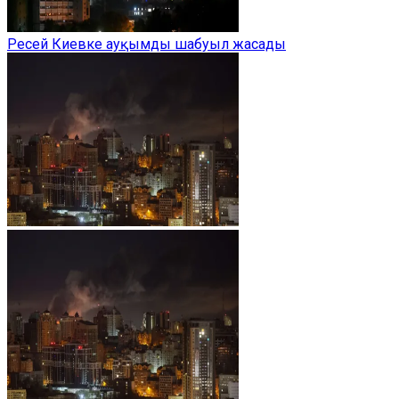
Ресей Киевке ауқымды шабуыл жасады