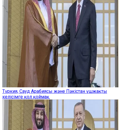
Түркия, Сауд Арабиясы және Пәкістан үшжақты
келісімге қол қоймақ