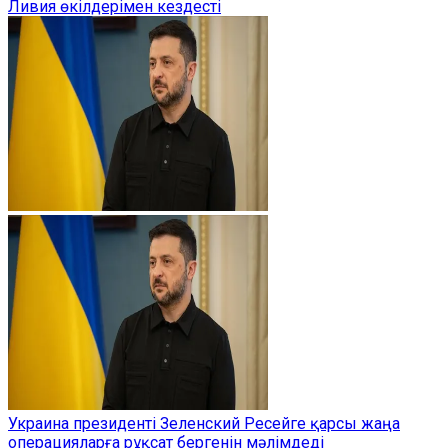
Ливия өкілдерімен кездесті
Украина президенті Зеленский Ресейге қарсы жаңа
операцияларға рұқсат бергенін мәлімдеді