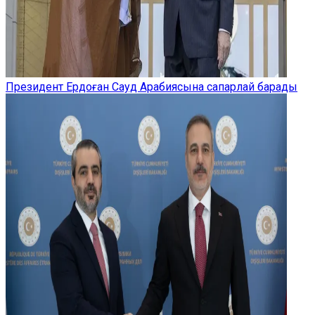
Президент Ердоған Сауд Арабиясына сапарлай барады