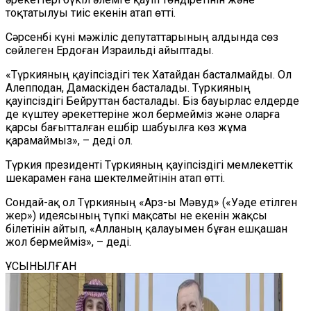
тоқтатылуы тиіс екенін атап өтті.
Сәрсенбі күні мәжіліс депутаттарының алдында сөз
сөйлеген Ердоған Израильді айыптады.
«Түркияның қауіпсіздігі тек Хатайдан басталмайды. Ол
Алепподан, Дамаскіден басталады. Түркияның
қауіпсіздігі Бейруттан басталады. Біз бауырлас елдерде
де күштеу әрекеттеріне жол бермейміз және оларға
қарсы бағытталған ешбір шабуылға көз жұма
қарамаймыз», – деді ол.
Түркия президенті Түркияның қауіпсіздігі мемлекеттік
шекарамен ғана шектелмейтінін атап өтті.
Сондай-ақ ол Түркияның «Арз-ы Мәвуд» («Уәде етілген
жер») идеясының түпкі мақсаты не екенін жақсы
білетінін айтып, «Алланың қалауымен бұған ешқашан
жол бермейміз», – деді.
ҰСЫНЫЛҒАН