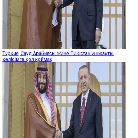
Түркия, Сауд Арабиясы және Пәкістан үшжақты
келісімге қол қоймақ