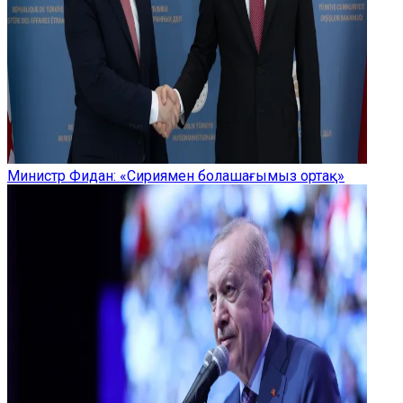
Министр Фидан: «Сириямен болашағымыз ортақ»