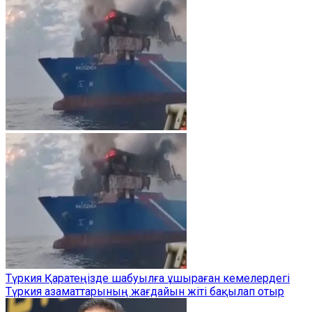
Түркия Қаратеңізде шабуылға ұшыраған кемелердегі
Түркия азаматтарының жағдайын жіті бақылап отыр