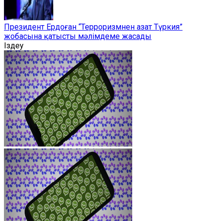
Президент Ердоған “Терроризмнен азат Түркия”
жобасына қатысты мәлімдеме жасады
Іздеу