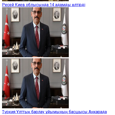
Ресей Киев облысында 14 адамды өлтірді
Түркия Ұлттық барлау ұйымының басшысы Анкарада