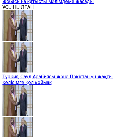
жобасына қатысты мәлімдеме жасады
ҰСЫНЫЛҒАН
Түркия, Сауд Арабиясы және Пәкістан үшжақты
келісімге қол қоймақ