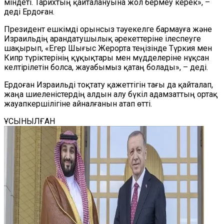
міндеті. Тарихтың қайталануына жол бермеу керек», –
деді Ердоған.
Президент ешкімді орынсыз тәуекелге бармауға және
Израильдің арандатушылық әрекеттеріне ілеспеуге
шақырып, «Егер Шығыс Жерорта теңізінде Түркия мен
Кипр түріктерінің құқықтары мен мүдделеріне нұқсан
келтірілетін болса, жауабымыз қатаң болады», – деді.
Ердоған Израильді тоқтату қажеттігін тағы да қайталап,
жаңа шиеленістердің алдын алу бүкіл адамзаттың ортақ
жауапкершілігіне айналғанын атап өтті.
ҰСЫНЫЛҒАН