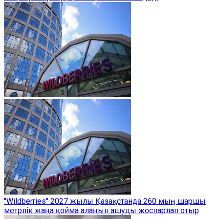
"Wildberries" 2027 жылы Қазақстанда 260 мың шаршы
метрлік жаңа қойма алаңын ашуды жоспарлап отыр