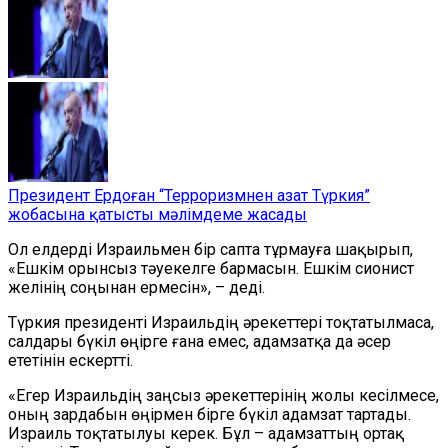
Президент Ердоған “Терроризмнен азат Түркия”
жобасына қатысты мәлімдеме жасады
Ол елдерді Израильмен бір сапта тұрмауға шақырып,
«Ешкім орынсыз тәуекелге бармасын. Ешкім сионист
желінің соңынан ермесін», – деді.
Түркия президенті Израильдің әрекеттері тоқтатылмаса,
салдары бүкіл өңірге ғана емес, адамзатқа да әсер
ететінін ескертті.
«Егер Израильдің заңсыз әрекеттерінің жолы кесілмесе,
оның зардабын өңірмен бірге бүкіл адамзат тартады.
Израиль тоқтатылуы керек. Бұл – адамзаттың ортақ