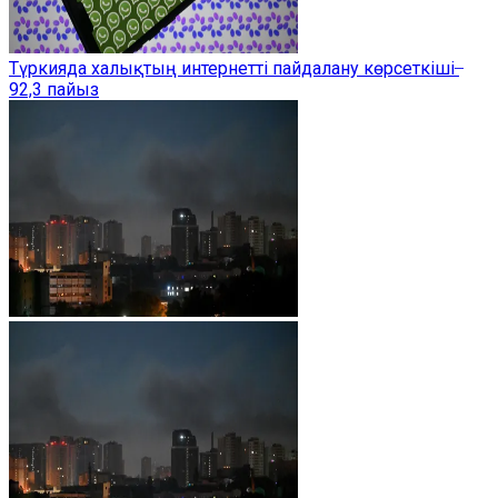
Түркияда халықтың интернетті пайдалану көрсеткіші ̶
92,3 пайыз