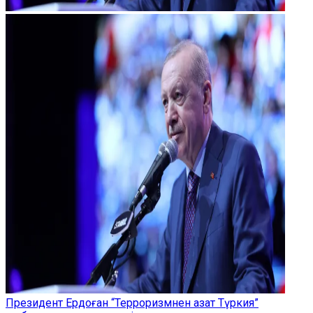
Президент Ердоған “Терроризмнен азат Түркия”