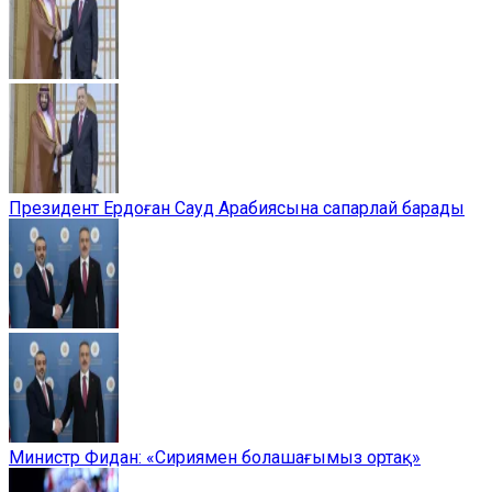
Президент Ердоған Сауд Арабиясына сапарлай барады
Министр Фидан: «Сириямен болашағымыз ортақ»