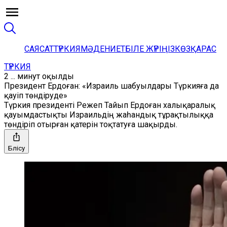
САЯСАТ
ТҮРКИЯ
МӘДЕНИЕТ
БІЛЕ ЖҮРІҢІЗ
КӨЗҚАРАС
ТҮРКИЯ
2 ... минут оқылды
Президент Ердоған: «Израиль шабуылдары Түркияға да
қауіп төндіруде»
Түркия президенті Режеп Тайып Ердоған халықаралық
қауымдастықты Израильдің жаһандық тұрақтылыққа
төндіріп отырған қатерін тоқтатуға шақырды.
Бөлісу