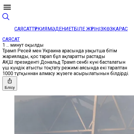
САЯСАТ
ТҮРКИЯ
МӘДЕНИЕТ
БІЛЕ ЖҮРІҢІЗ
КӨЗҚАРАС
САЯСАТ
1 ... минут оқылды
Трамп Ресей мен Украина арасында уақытша бітім
жариялады, қос тарап бұл ақпаратты растады
АҚШ президенті Дональд Трамп сенбі күні басталатын
үш күндік атысты тоқтату режимі аясында екі тараптан
1000 тұтқыннан алмасу жүзеге асырылатынын білдірді.
Бөлісу