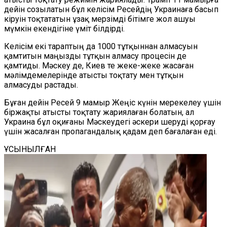
дейін созылатын бұл келісім Ресейдің Украинаға басып
кіруін тоқтататын ұзақ мерзімді бітімге жол ашуы
мүмкін екендігіне үміт білдірді.
Келісім екі тараптың да 1000 тұтқыннан алмасуын
қамтитын маңызды тұтқын алмасу процесін де
қамтиды. Мәскеу де, Киев те жеке-жеке жасаған
мәлімдемелерінде атысты тоқтату мен тұтқын
алмасуды растады.
Бұған дейін Ресей 9 мамыр Жеңіс күнін мерекелеу үшін
біржақты атысты тоқтату жариялаған болатын, ал
Украина бұл оқиғаны Мәскеудегі әскери шеруді қорғау
үшін жасалған пропагандалық қадам деп бағалаған еді.
ҰСЫНЫЛҒАН