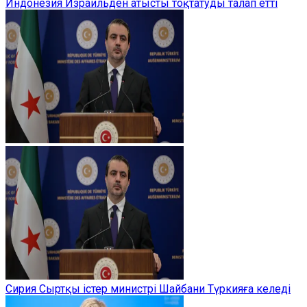
Индонезия Израильден атысты тоқтатуды талап етті
Сирия Сыртқы істер министрі Шайбани Түркияға келеді