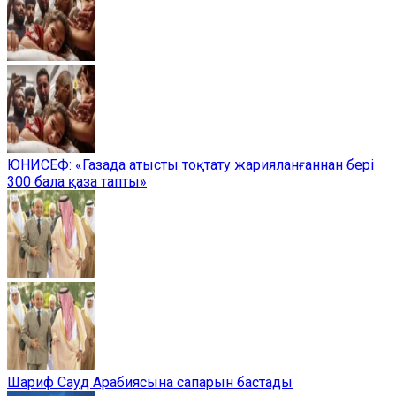
ЮНИСЕФ: «Газада атысты тоқтату жарияланғаннан бері
300 бала қаза тапты»
Шариф Сауд Арабиясына сапарын бастады