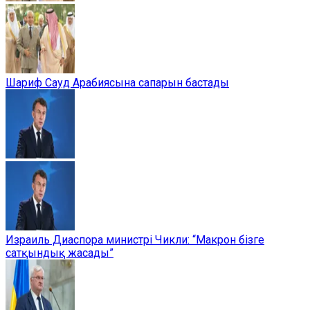
Шариф Сауд Арабиясына сапарын бастады
Израиль Диаспора министрі Чикли: “Макрон бізге
сатқындық жасады”