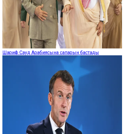
Шариф Сауд Арабиясына сапарын бастады