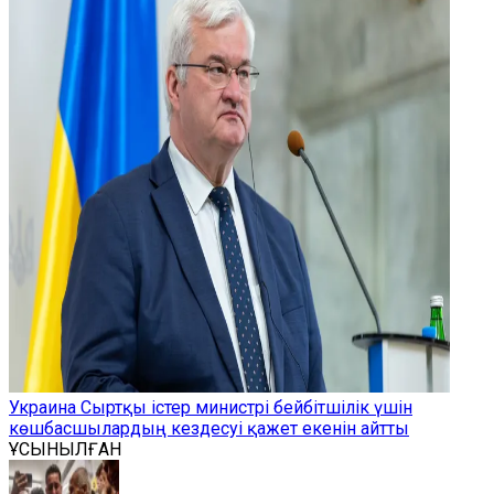
Украина Сыртқы істер министрі бейбітшілік үшін
көшбасшылардың кездесуі қажет екенін айтты
ҰСЫНЫЛҒАН