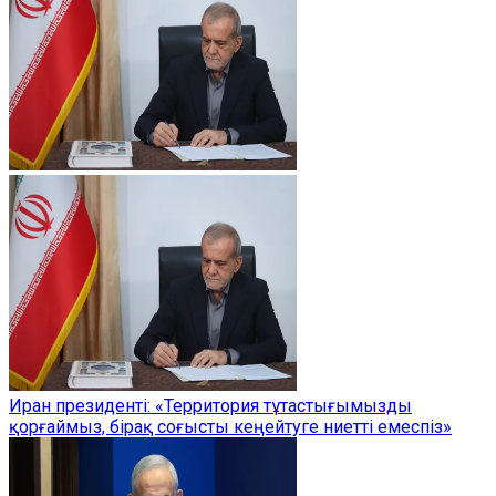
Иран президенті: «Территория тұтастығымызды
қорғаймыз, бірақ соғысты кеңейтуге ниетті емеспіз»