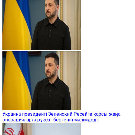
Украина президенті Зеленский Ресейге қарсы жаңа
операцияларға рұқсат бергенін мәлімдеді