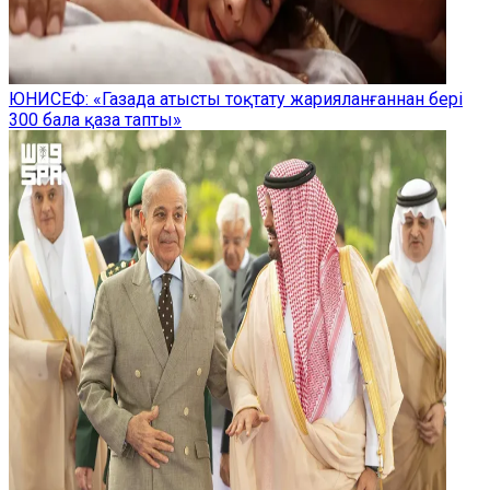
ЮНИСЕФ: «Газада атысты тоқтату жарияланғаннан бері
300 бала қаза тапты»