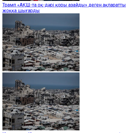
Трамп «АҚШ-та оқ-дәрі қоры азайды» деген ақпаратты
жоққа шығарды