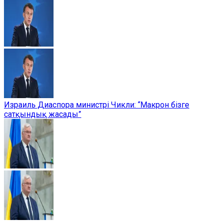
Израиль Диаспора министрі Чикли: “Макрон бізге
сатқындық жасады”