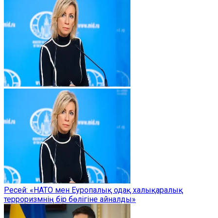
Ресей: «НАТО мен Еуропалық одақ халықаралық
терроризмнің бір бөлігіне айналды»