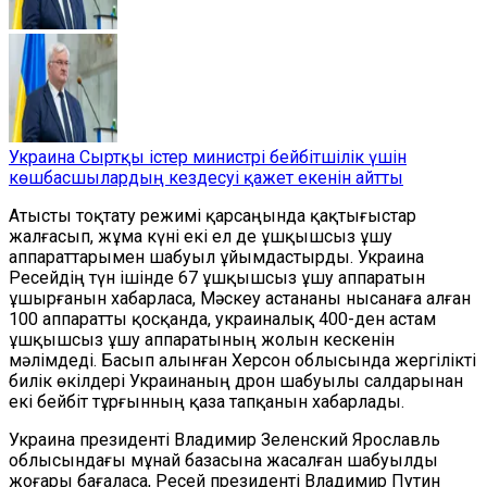
Украина Сыртқы істер министрі бейбітшілік үшін
көшбасшылардың кездесуі қажет екенін айтты
Атысты тоқтату режимі қарсаңында қақтығыстар
жалғасып, жұма күні екі ел де ұшқышсыз ұшу
аппараттарымен шабуыл ұйымдастырды. Украина
Ресейдің түн ішінде 67 ұшқышсыз ұшу аппаратын
ұшырғанын хабарласа, Мәскеу астананы нысанаға алған
100 аппаратты қосқанда, украиналық 400-ден астам
ұшқышсыз ұшу аппаратының жолын кескенін
мәлімдеді. Басып алынған Херсон облысында жергілікті
билік өкілдері Украинаның дрон шабуылы салдарынан
екі бейбіт тұрғынның қаза тапқанын хабарлады.
Украина президенті Владимир Зеленский Ярославль
облысындағы мұнай базасына жасалған шабуылды
жоғары бағаласа, Ресей президенті Владимир Путин