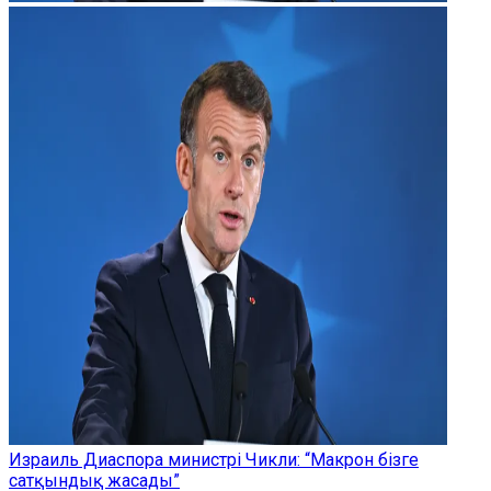
Израиль Диаспора министрі Чикли: “Макрон бізге
сатқындық жасады”