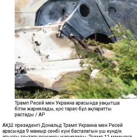
Трамп Ресей мен Украина арасында уақытша
бітім жариялады, қос тарап бұл ақпаратты
растады / AP
АҚШ президенті Дональд Трамп Украина мен Ресей
арасында 9 мамыр сенбі күні басталатын үш күндік
атысты тоқтату режимін жариялады. Трамп 11 мамырға