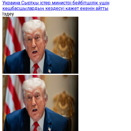
Украина Сыртқы істер министрі бейбітшілік үшін
көшбасшылардың кездесуі қажет екенін айтты
Іздеу