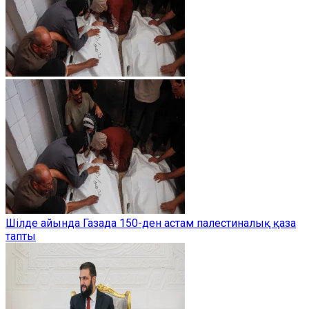
Шілде айында Газада 150-ден астам палестиналық қаза
тапты