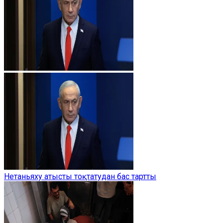
Нетаньяху атысты тоқтатудан бас тартты