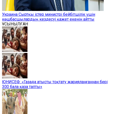
Украина Сыртқы істер министрі бейбітшілік үшін
көшбасшылардың кездесуі қажет екенін айтты
ҰСЫНЫЛҒАН
ЮНИСЕФ: «Газада атысты тоқтату жарияланғаннан бері
300 бала қаза тапты»