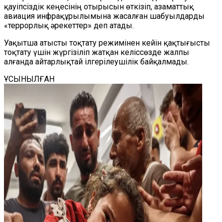
қауіпсіздік кеңесінің отырысын өткізіп, азаматтық
авиация инфрақұрылымына жасалған шабуылдарды
«террорлық әрекеттер» деп атады.
Уақытша атысты тоқтату режимінен кейін қақтығысты
тоқтату үшін жүргізіліп жатқан келіссөзде жалпы
алғанда айтарлықтай ілгерілеушілік байқалмады.
ҰСЫНЫЛҒАН