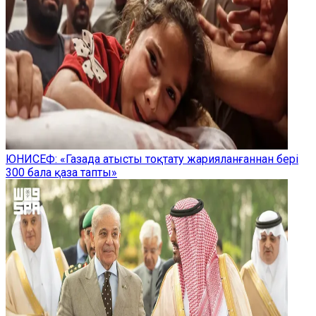
ЮНИСЕФ: «Газада атысты тоқтату жарияланғаннан бері
300 бала қаза тапты»