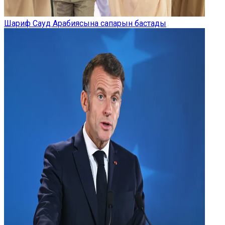
Шариф Сауд Арабиясына сапарын бастады