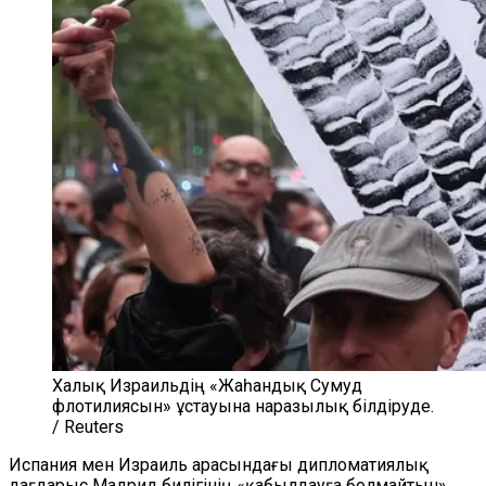
Халық Израильдің «Жаһандық Сумуд
флотилиясын» ұстауына наразылық білдіруде.
/ Reuters
Испания мен Израиль арасындағы дипломатиялық
дағдарыс Мадрид билігінің «қабылдауға болмайтын»