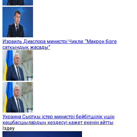
Израиль Диаспора министрі Чикли: “Макрон бізге
сатқындық жасады”
Украина Сыртқы істер министрі бейбітшілік үшін
көшбасшылардың кездесуі қажет екенін айтты
Іздеу