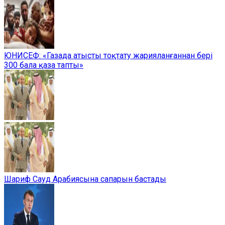
ЮНИСЕФ: «Газада атысты тоқтату жарияланғаннан бері
300 бала қаза тапты»
Шариф Сауд Арабиясына сапарын бастады