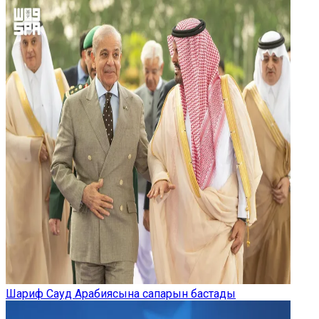
Шариф Сауд Арабиясына сапарын бастады