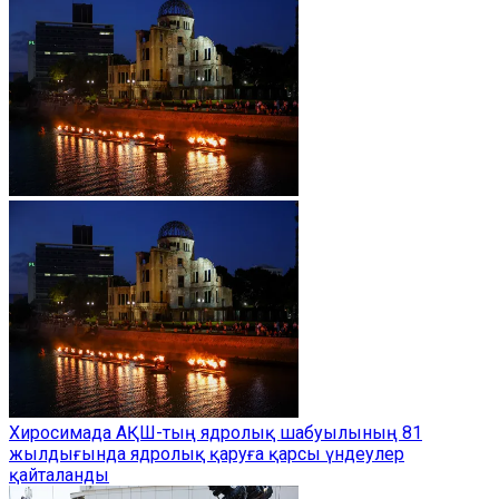
Хиросимада АҚШ-тың ядролық шабуылының 81
жылдығында ядролық қаруға қарсы үндеулер
қайталанды