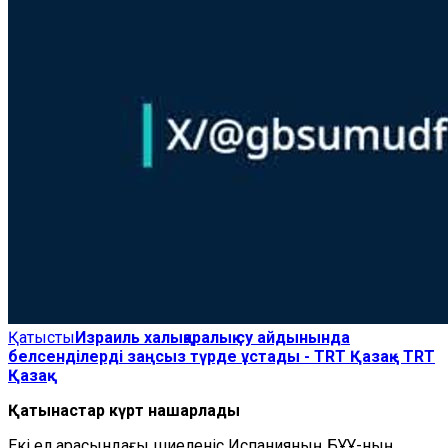
Қатысты
Израиль халықаралық су айдынында
белсенділерді заңсыз түрде ұстады - TRT Қазақ - TRT
Қазақ
Қатынастар күрт нашарлады
Екі ел арасындағы шиеленіс Испанияның БҰҰ-ның