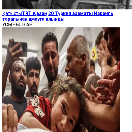
Қатысты
TRT Қазақ - 20 Түркия азаматы Израиль
тарапынан қамауға алынды
ҰСЫНЫЛҒАН