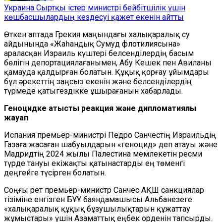
Украина Сыртқы істер министрі бейбітшілік үшін
көшбасшылардың кездесуі қажет екенін айтты
Өткен аптада Грекия маңындағы халықаралық су
айдынында «Жаһандық Сумуд флотилиясына»
араласқан Израиль күштері белсенділердің басым
бөлігін депортациялағанымен, Абу Кешек пен Авиланы
қамауда қалдырған болатын. Құқық қорғау ұйымдары
бұл әрекеттің заңсыз екенін және белсенділердің
түрмеде қатыгездікке ұшырағанын хабарлады.
Геноцидке қатысты реакция және дипломатиялық
жауап
Испания премьер-министрі Педро Санчестің Израильдің
Газаға жасаған шабуылдарын «геноцид» деп атауы және
Мадридтің 2024 жылы Палестина мемлекетін ресми
түрде тануы екіжақты қатынастарды ең төменгі
деңгейге түсірген болатын.
Соңғы рет премьер-министр Санчес АҚШ санкциялар
тізіміне енгізген БҰҰ баяндамашысы Альбанезеге
«халықаралық құқық бұзушылықтарын құжаттау
жұмыстары» үшін Азаматтық еңбек орденін тапсырды.