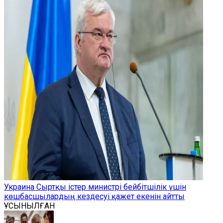
Украина Сыртқы істер министрі бейбітшілік үшін
көшбасшылардың кездесуі қажет екенін айтты
ҰСЫНЫЛҒАН