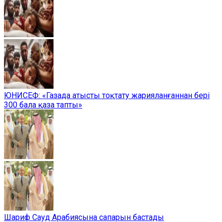
ЮНИСЕФ: «Газада атысты тоқтату жарияланғаннан бері
300 бала қаза тапты»
Шариф Сауд Арабиясына сапарын бастады