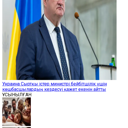
Украина Сыртқы істер министрі бейбітшілік үшін
көшбасшылардың кездесуі қажет екенін айтты
ҰСЫНЫЛҒАН