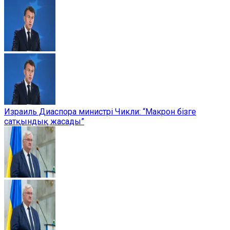
Израиль Диаспора министрі Чикли: “Макрон бізге
сатқындық жасады”