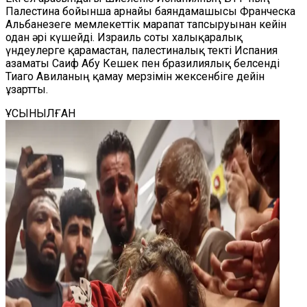
Палестина бойынша арнайы баяндамашысы Франческа
Альбанезеге мемлекеттік марапат тапсыруынан кейін
одан әрі күшейді. Израиль соты халықаралық
үндеулерге қарамастан, палестиналық текті Испания
азаматы Саиф Абу Кешек пен бразилиялық белсенді
Тиаго Авиланың қамау мерзімін жексенбіге дейін
ұзартты.
ҰСЫНЫЛҒАН