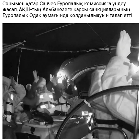
Сонымен қатар Санчес Еуропалық комиссияға үндеу
жасап, АҚШ-тың Альбанезеге қарсы санкцияларының
Еуропалық Одақ аумағында қолданылмауын талап етті.