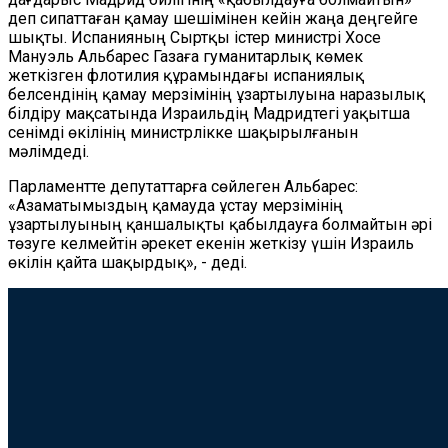
деп сипаттаған қамау шешімінен кейін жаңа деңгейге
шықты. Испанияның Сыртқы істер министрі Хосе
Мануэль Альбарес Газаға гуманитарлық көмек
жеткізген флотилия құрамындағы испаниялық
белсендінің қамау мерзімінің ұзартылуына наразылық
білдіру мақсатында Израильдің Мадридтегі уақытша
сенімді өкілінің министрлікке шақырылғанын
мәлімдеді.
Парламентте депутаттарға сөйлеген Альбарес:
«Азаматымыздың қамауда ұстау мерзімінің
ұзартылуының қаншалықты қабылдауға болмайтын әрі
төзуге келмейтін әрекет екенін жеткізу үшін Израиль
өкілін қайта шақырдық», - деді.