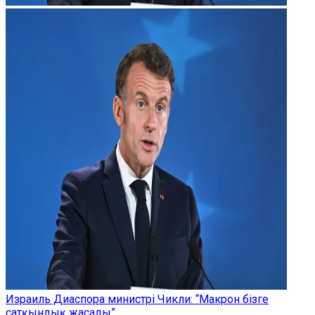
Израиль Диаспора министрі Чикли: “Макрон бізге
сатқындық жасады”