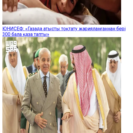
ЮНИСЕФ: «Газада атысты тоқтату жарияланғаннан бері
300 бала қаза тапты»