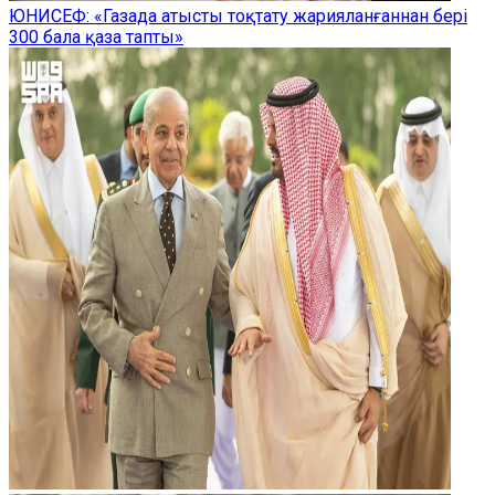
ЮНИСЕФ: «Газада атысты тоқтату жарияланғаннан бері
300 бала қаза тапты»