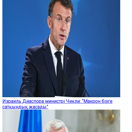
Израиль Диаспора министрі Чикли: “Макрон бізге
сатқындық жасады”