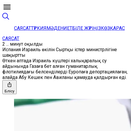
САЯСАТ
ТҮРКИЯ
МӘДЕНИЕТ
БІЛЕ ЖҮРІҢІЗ
КӨЗҚАРАС
САЯСАТ
2 ... минут оқылды
Испания Израиль өкілін Сыртқы істер министрлігіне
шақыртты
Өткен аптада Израиль күштері халықаралық су
айдынында Газаға бет алған гуманитарлық
флотилиядағы белсенділерді Еуропаға депортациялаған,
алайда Абу Кешек пен Авиланы қамауда қалдырған еді.
Бөлісу