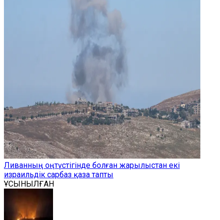
Ливанның оңтүстігінде болған жарылыстан екі
израильдік сарбаз қаза тапты
ҰСЫНЫЛҒАН