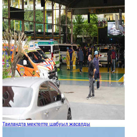
Таиландта мектепте шабуыл жасалды