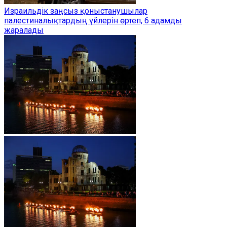
Израильдік заңсыз қоныстанушылар
палестиналықтардың үйлерін өртеп, 6 адамды
жаралады