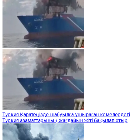
Түркия Қаратеңізде шабуылға ұшыраған кемелердегі
Түркия азаматтарының жағдайын жіті бақылап отыр