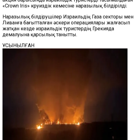
«Crown Iris» круиздік кемесіне наразылық білдірілді.
Наразылық білдірушілер Израильдің Газа секторы мен
Ливанға бағытталған әскери операциялары жалғасып
жатқан кезде израильдік туристердің Грекияда
демалуына қарсылық танытты.
ҰСЫНЫЛҒАН