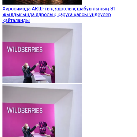
Хиросимада АҚШ-тың ядролық шабуылының 81
жылдығында ядролық қаруға қарсы үндеулер
қайталанды