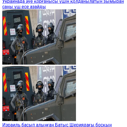
Украинада әуе қорғанысы үшін қолданылатын зымыран
саны үш есе азайды
Израиль басып алынған Батыс Шериядағы босқын