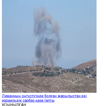
Ливанның оңтүстігінде болған жарылыстан екі
израильдік сарбаз қаза тапты
ҰСЫНЫЛҒАН