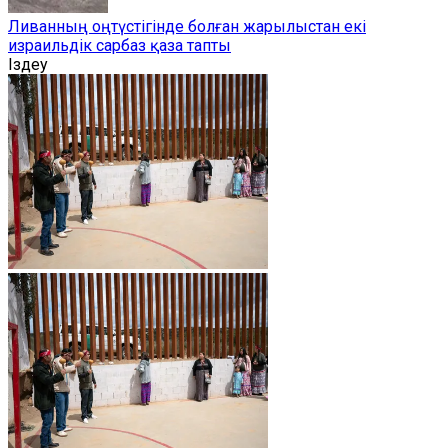
Ливанның оңтүстігінде болған жарылыстан екі
израильдік сарбаз қаза тапты
Іздеу