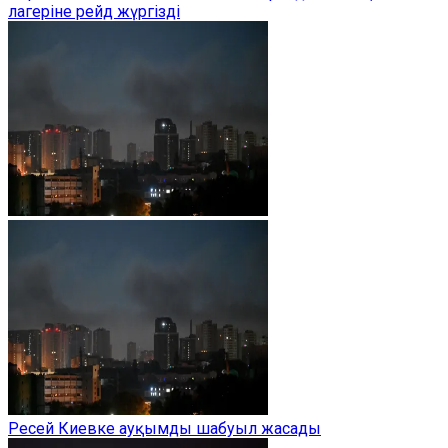
лагеріне рейд жүргізді
Ресей Киевке ауқымды шабуыл жасады