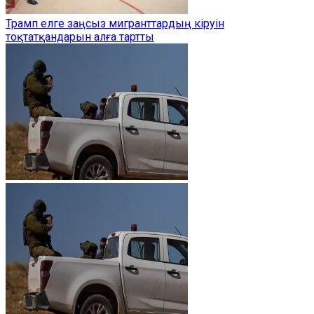
Трамп елге заңсыз мигранттардың кіруін
тоқтатқандарын алға тартты