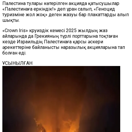
Палестина тулары көтерілген акцияда қатысушылар
«Палестинаға еркіндік!» деп ұран салып, «Геноцид
туризміне жол жоқ» деген жазуы бар плакаттарды алып
шықты.
«Crown Iris» круиздік кемесі 2025 жылдың жаз
айларында да Грекияның түрлі порттарына тоқтаған
кезде Израильдің Палестинаға қарсы әскери
әрекеттеріне байланысты наразылық акцияларына тап
болған еді.
ҰСЫНЫЛҒАН