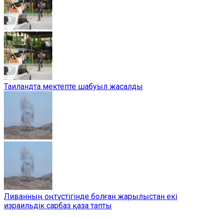
Таиландта мектепте шабуыл жасалды
Ливанның оңтүстігінде болған жарылыстан екі
израильдік сарбаз қаза тапты