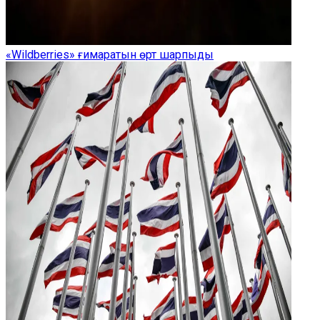
«Wildberries» ғимаратын өрт шарпыды