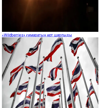
«Wildberries» ғимаратын өрт шарпыды