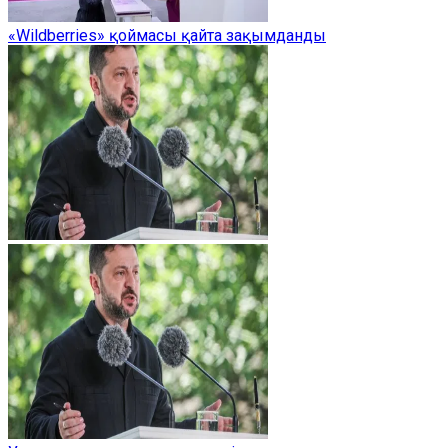
«Wildberries» қоймасы қайта зақымданды