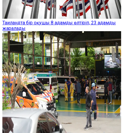
Таиландта бір оқушы 8 адамды өлтіріп, 23 адамды
жаралады