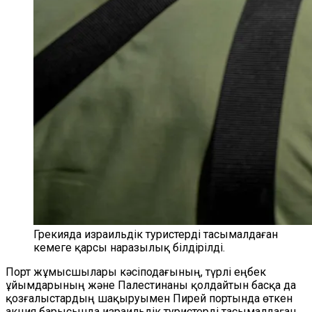
Грекияда израильдік туристерді тасымалдаған
кемеге қарсы наразылық білдірілді.
Порт жұмысшылары кәсіподағының, түрлі еңбек
ұйымдарының және Палестинаны қолдайтын басқа да
қозғалыстардың шақыруымен Пирей портында өткен
акция барысында израильдік туристерді тасымалдаған