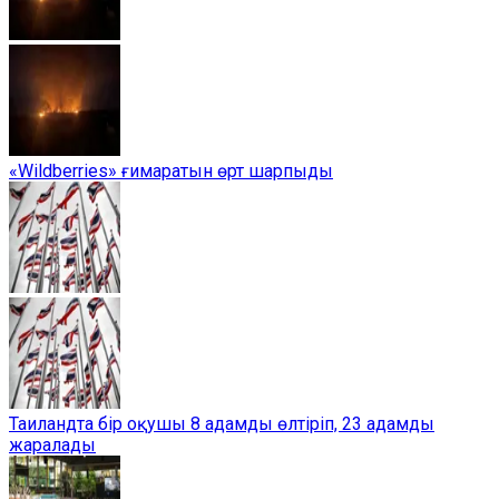
«Wildberries» ғимаратын өрт шарпыды
Таиландта бір оқушы 8 адамды өлтіріп, 23 адамды
жаралады