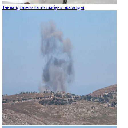
Таиландта мектепте шабуыл жасалды