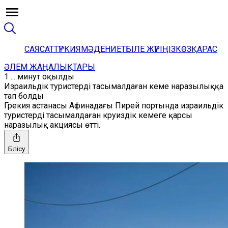
САЯСАТ
ТҮРКИЯ
МӘДЕНИЕТ
БІЛЕ ЖҮРІҢІЗ
КӨЗҚАРАС
ӘЛЕМ ЖАҢАЛЫҚТАРЫ
1 ... минут оқылды
Израильдік туристерді тасымалдаған кеме наразылыққа
тап болды
Грекия астанасы Афинадағы Пирей портында израильдік
туристерді тасымалдаған круиздік кемеге қарсы
наразылық акциясы өтті.
Бөлісу