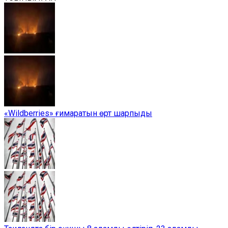
«Wildberries» ғимаратын өрт шарпыды