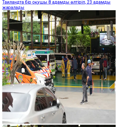
Таиландта бір оқушы 8 адамды өлтіріп, 23 адамды
жаралады