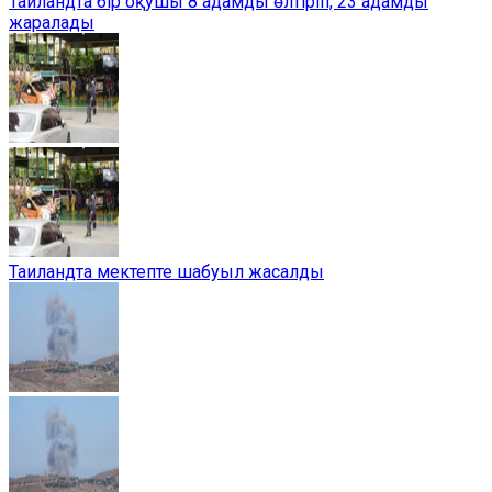
Таиландта бір оқушы 8 адамды өлтіріп, 23 адамды
жаралады
Таиландта мектепте шабуыл жасалды