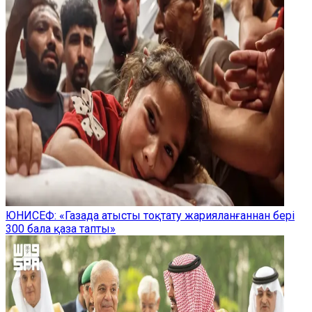
ЮНИСЕФ: «Газада атысты тоқтату жарияланғаннан бері
300 бала қаза тапты»