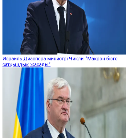
Израиль Диаспора министрі Чикли: “Макрон бізге
сатқындық жасады”