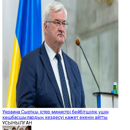
Украина Сыртқы істер министрі бейбітшілік үшін
көшбасшылардың кездесуі қажет екенін айтты
ҰСЫНЫЛҒАН