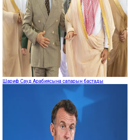
Шариф Сауд Арабиясына сапарын бастады