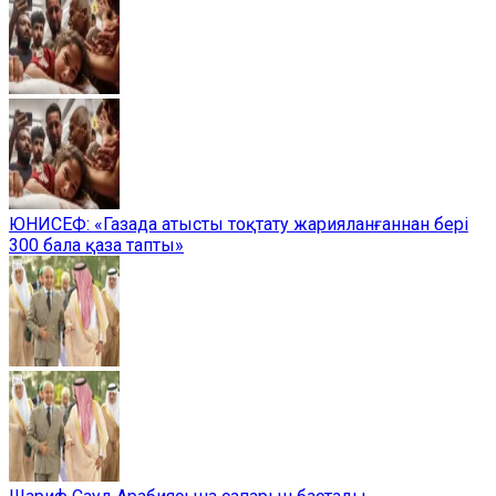
ЮНИСЕФ: «Газада атысты тоқтату жарияланғаннан бері
300 бала қаза тапты»