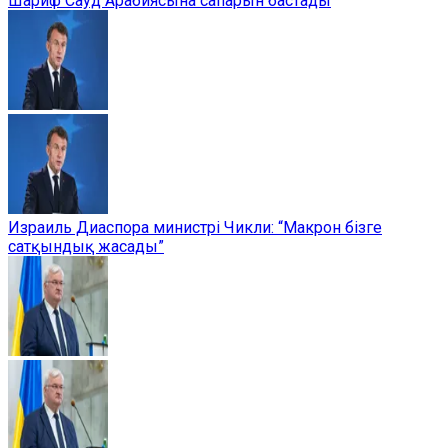
Шариф Сауд Арабиясына сапарын бастады
Израиль Диаспора министрі Чикли: “Макрон бізге
сатқындық жасады”