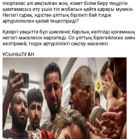
пікірталас әлі аяқталған жоқ. Үкімет білім беру теңдігін
қамтамасыз ету үшін тіл жобасын қайта қарауы мүмкін.
Негізгі сұрақ: Үндістан ұлттық бірлікті бай тілдік
әртүрлілікпен қалай теңестіреді?
Қазіргі уақытта бұл шиеленіс барлық көптілді қоғамның
негізгі мәселесін көрсетеді. Ол ұлттық бірегейлікке зиян
келтірмей, тілдік әртүрлілікті сақтау мәселесі.
ҰСЫНЫЛҒАН