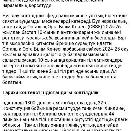
наразылық көрсетуде.
Бұл дау көптілділік, федерализм және ұлттық бірегейлік
сияқты ауқымды мәселелерді көтереді. Бұл наразылық
өткен айда Орталық Орта Білім Кеңесі (CBSE) 2025-26
жылдан бастап 10-сынып емтихандарын жылына екі
рет өткізу туралы жоба ұсынғаннан кейін басталды. Бұл
тіл мәселесіне қатысты бірнеше сұрақ туындатты.
Орталық Орта Білім Кеңесі жобасына сәйкес 2024-25 оқу
жылына арналған қазіргі оқу бағдарламасымен
салыстырғанда 10-сыныпқа арналған тіл емтихандары
өзгерген болатын және жобада ағылшын және хинди
тілдері 1-ші тіл және 2-ші тіл ретінде ұсынылды. Ал
басқа аймақтық және шет тілдер болса бөлек топта
болатын.
Тарихи контекст: Үндістандағы көптілділік
Үндістанда 1300-ден астам тіл бар, олардың 22-сі
Конституция бойынша ресми түрде танылған. Хинди ең
кең таралған тіл болғанымен ол тек үндістердің 44
пайызының ана тілі. Үндістанның оңтүстігіндегі қиырдағы
облысы - Тамил Наду хинди тілінің ұлттық деңгейде
насихатталуына қарсылық білдіріп, оны Дравидтік тіл