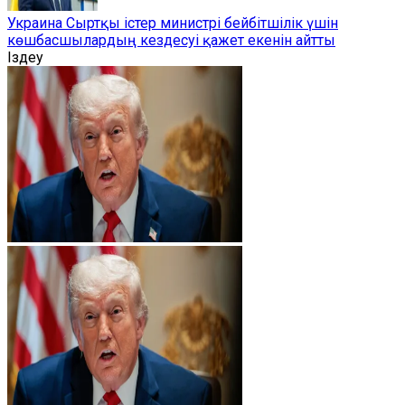
Украина Сыртқы істер министрі бейбітшілік үшін
көшбасшылардың кездесуі қажет екенін айтты
Іздеу