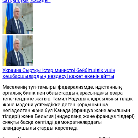
сатқындық жасады”
Украина Сыртқы істер министрі бейбітшілік үшін
көшбасшылардың кездесуі қажет екенін айтты
Мәселенің түп-тамыры федерализмде, Үндістанның
орталық билік пен облыстардың арасындағы өзара
тепе-теңдікте жатыр. Тамил Надудың қарсылығы тілдік
және мәдени үстемдікке деген қорқынышқа
негізделген және бұл Канада (француз және ағылшын
тілдері) және Бельгия (нидерланд және француз тілдері)
сияқты басқа көптілді демократиялардағы
алаңдаушылықтарды көрсетеді.