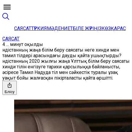
САЯСАТ
ТҮРКИЯ
МӘДЕНИЕТ
БІЛЕ ЖҮРІҢІЗ
КӨЗҚАРАС
САЯСАТ
4 ... минут оқылды
Үндістанның жаңа білім беру саясаты неге хинди мен
тамил тілдері арасындағы дауды қайта ушықтырды?
Үндістанның 2020 жылғы жаңа Ұлттық білім беру саясаты
хинди тілін енгізуге тарихи қарсылыққа байланысты,
әсіресе Тамил Надуда тіл мен сәйкестік туралы ұзақ
уақыт бойы жалғасқан пікірталасты қайта өршітті.
Бөлісу