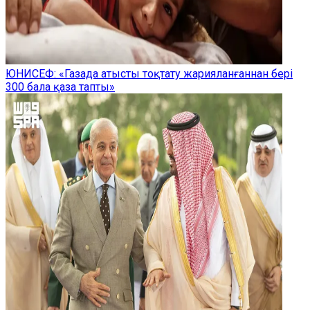
ЮНИСЕФ: «Газада атысты тоқтату жарияланғаннан бері
300 бала қаза тапты»