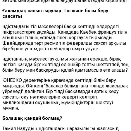
автономия арасындағы алаңдаушылықтарды көрсетеді.
Ғаламдық салыстырулар: Тіл және білім беру
саясаты
Үндістандағы тіл мәселелері басқа көптілді елдердегі
пікірталастарға ұқсайды. Канадада Квебек француз тілін
ағылшын тілінің үстемдігінен қорғауға тырысады.
Швейцарияда төрт ресми тіл федералды саясат арқылы
бір-біріне үстемдік етпей қатар өмір сүруде.
Үндістанның мәселесі ауқымы жағынан ерекше, бірақ
негізгі қағида бір: көптілді ел ешбір топты шеттетпей, тең
білім беру мен басқаруды қалай қамтамасыз ете алады?
ЮНЕСКО деректеріне қарағанда көптілді білім беру
маңызды. Өйткені “балалар білімді ана тілінде жақсырақ
үйренеді" делінген. Бір тілді басқалардан артық көру
саясаты оқу нәтижелеріне кедергі келтіріп,
миллиондаған оқушының мүмкіндіктерін шектеуі
мүмкін.
Болашақ қандай болмақ?
Тамил Надудың Үндістандағы наразылығы жалғасып,