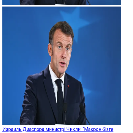
Израиль Диаспора министрі Чикли: “Макрон бізге