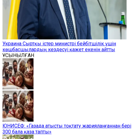
Украина Сыртқы істер министрі бейбітшілік үшін
көшбасшылардың кездесуі қажет екенін айтты
ҰСЫНЫЛҒАН
ЮНИСЕФ: «Газада атысты тоқтату жарияланғаннан бері
300 бала қаза тапты»