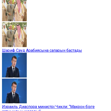
Шариф Сауд Арабиясына сапарын бастады
Израиль Диаспора министрі Чикли: “Макрон бізге