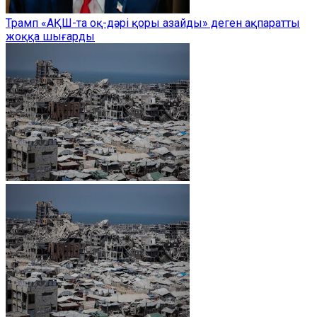
Трамп «АҚШ-та оқ-дәрі қоры азайды» деген ақпаратты
жоққа шығарды