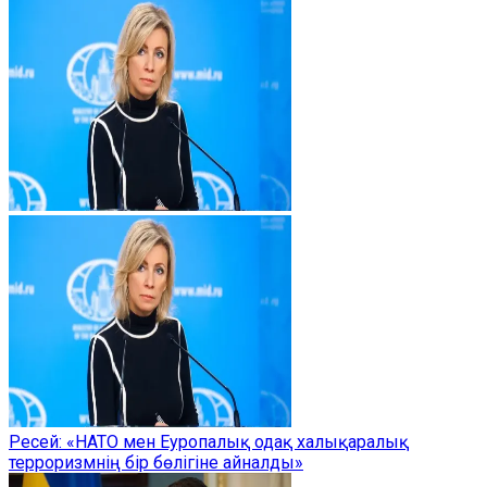
Ресей: «НАТО мен Еуропалық одақ халықаралық
терроризмнің бір бөлігіне айналды»