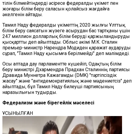
тілін білмейтіндерді әсіресе федералды үкімет пен
жоғары білім беру саласын қолайсыз жағдайға
әкелгенін айтады.
Тамил Наду федералды үкіметтің 2020 жылғы Ұлттық
білім беру саясатын жүзеге асырудан бас тартқаны үшін
247 миллион долларлық білім беруді қаржыландыруды
қысқартты деп айыптады. Облыс әкімі М.К. Сталин
премьер-министр Нарендра Модиден қаражат аударуды
сұрап, "Тамил Наду қысымға берілмейді" деп мәлімдеді.
Осы аптада дау парламентте күшейіп, Одақтың білім
беру министрі Дхармендра Прадхан Сталиннің партиясы
Дравида Муннетра Кажагамды (DMK) "тәртіпсіздік
жасау" және "антидемократиялық және мәдениетсіз" деп
айыптады, бұл Тамил Наду билеуші партиясының
наразылығын тудырды.
Федерализм және бірегейлік мәселесі
ҰСЫНЫЛҒАН