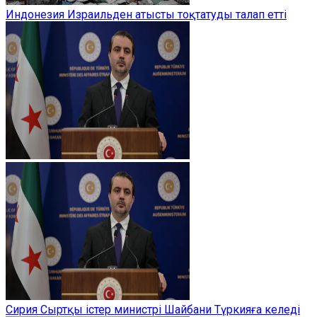
Индонезия Израильден атысты тоқтатуды талап етті
Сирия Сыртқы істер министрі Шайбани Түркияға келеді