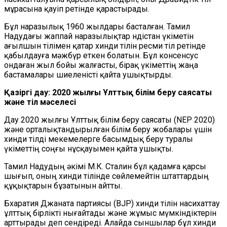
мұрасына қауіп ретінде қарастырады.
Бұл наразылық 1960 жылдары басталған. Тамил
Надудағы жаппай наразылықтар Үндістан үкіметін
ағылшын тілімен қатар хинди тілін ресми тіл ретінде
қабылдауға мәжбүр еткен болатын. Бұл консенсус
ондаған жыл бойы жалғасты, бірақ үкіметтің жаңа
бастамалары шиеленісті қайта ушықтырды.
Қазіргі дау: 2020 жылғы Ұлттық білім беру саясаты
және тіл мәселесі
Дау 2020 жылғы Ұлттық білім беру саясаты (NEP 2020)
және орталықтандырылған білім беру жобалары үшін
хинди тілді мекемелерге басымдық беру туралы
үкіметтің соңғы нұсқауымен қайта ушықты.
Тамил Надудың әкімі М.К. Сталин бұл қадамға қарсы
шығып, оның хинди тілінде сөйлемейтін штаттардың
құқықтарын бұзатынын айтты.
Бхаратия Джаната партиясы (BJP) хинди тілін насихаттау
ұлттық бірлікті нығайтады және жұмыс мүмкіндіктерін
арттырады деп сендіреді. Алайда сыншылар бұл хинди