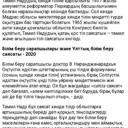
Тамил Надудың хинди тіліне қарсылығы 1937 жылы
әлеуметтік реформатор Периардың басшылығымен
болған наразылықтар кезінде басталды. Сол кезде
Мадрас облысы мектептерде хинди тілін міндетті түрде
оқытудан бас тарттқан болатын. 1965 жылы күшейген
анти-хинди қозғалысы облыста Конгресс билігін
құлатып, Тамил Надудың қатаң қос тіл саясатын – тамил
және ағылшын тілі саясатын енгізді.
Білім беру сарапшылары және
Ұлттық білім беру
саясаты - 2020
Білім беру сарапшысы доктор В. Ниранджанарадхья
Оңтүстік Үндістан штаттарының үш тілдік формуланы
(соның ішінде хинди тілін) ұстанғанын, бірақ Солтүстік
Үндістан оңтүстік үнді тілін үйрену міндеттемесін жиі
елемейтінін атап өтеді. Ол бұл жағдайды «сәтсіз саясат»
деп бағалап, «әлем көптілділікке бет бұруда, бірақ бұлар
әлі де бір тілге таңылып отыр», - деді.
Тамил Наду бұл саясат хинди тілді облыстарға
артықшылық береді деп қорқып, теңсіздіктерді
тереңдетеді деп санайды. Бұл дау тек білім беру
мәселелерін ғана емес, орталықтандыру мен аймақтық