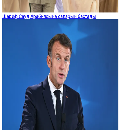
Шариф Сауд Арабиясына сапарын бастады