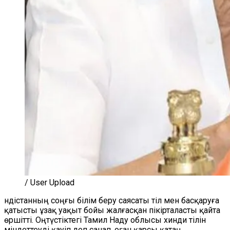
/ User Upload
Үндістанның соңғы білім беру саясаты тіл мен басқаруға
қатысты ұзақ уақыт бойы жалғасқан пікірталасты қайта
өршітті. Оңтүстіктегі Тамил Наду облысы хинди тілін
міндеттеуді қауіп деп санап, оған қарсы қатаң