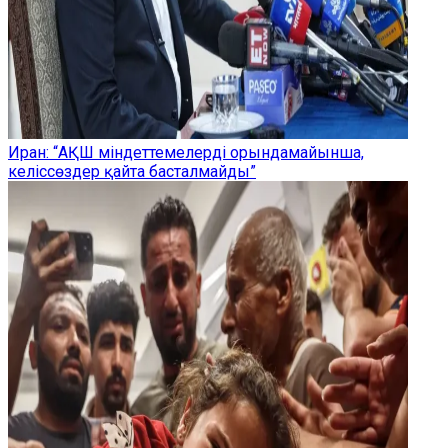
Иран: “АҚШ міндеттемелерді орындамайынша,
келіссөздер қайта басталмайды”