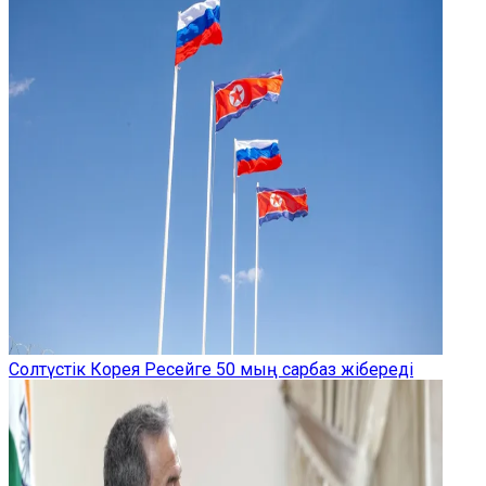
Солтүстік Корея Ресейге 50 мың сарбаз жібереді