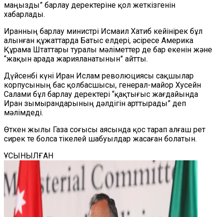
маңызды” барлау деректеріне қол жеткізгенін
хабарлады.
Иранның барлау министрі Исмаил Хатиб кейінірек бұл
алынған құжаттарда Батыс елдері, әсіресе Америка
Құрама Штаттары туралы мәліметтер де бар екенін және
“жақын арада жарияланатынын” айтты.
Дүйсенбі күні Иран Ислам революциясы сақшылар
корпусының бас қолбасшысы, генерал-майор Хусейн
Салами бұл барлау деректері “қақтығыс жағдайында
Иран зымырандарының дәлдігін арттырады” деп
мәлімдеді.
Өткен жылы Газа соғысы аясында қос тарап алғаш рет
сирек те болса тікелей шабуылдар жасаған болатын.
ҰСЫНЫЛҒАН