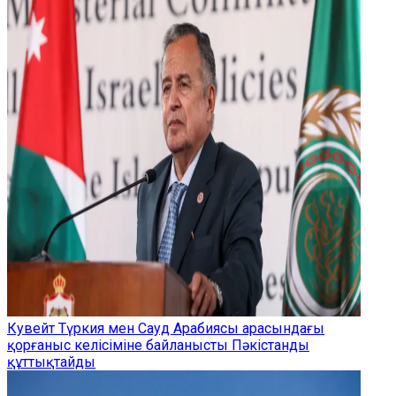
Кувейт Түркия мен Сауд Арабиясы арасындағы
қорғаныс келісіміне байланысты Пәкістанды
құттықтайды