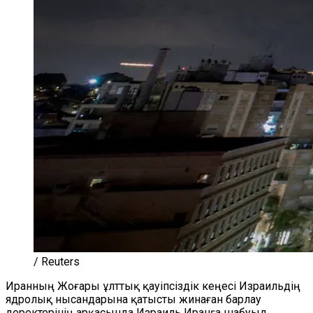
/ Reuters
Иранның Жоғары ұлттық қауіпсіздік кеңесі Израильдің
ядролық нысандарына қатысты жинаған барлау
деректерінің арқасында Израиль Иранға шабуыл