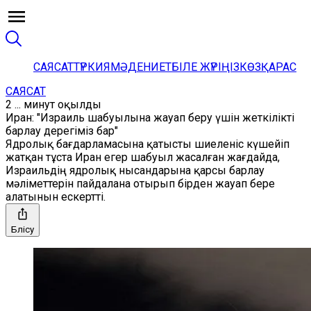
САЯСАТ
ТҮРКИЯ
МӘДЕНИЕТ
БІЛЕ ЖҮРІҢІЗ
КӨЗҚАРАС
САЯСАТ
2 ... минут оқылды
Иран: "Израиль шабуылына жауап беру үшін жеткілікті
барлау дерегіміз бар"
Ядролық бағдарламасына қатысты шиеленіс күшейіп
жатқан тұста Иран егер шабуыл жасалған жағдайда,
Израильдің ядролық нысандарына қарсы барлау
мәліметтерін пайдалана отырып бірден жауап бере
алатынын ескертті.
Бөлісу