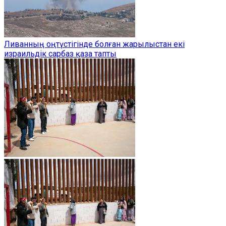
Ливанның оңтүстігінде болған жарылыстан екі
израильдік сарбаз қаза тапты