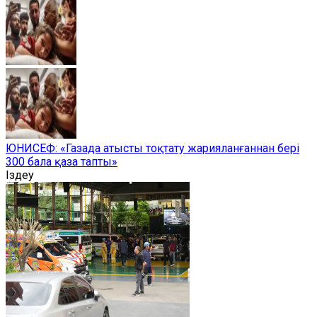
ЮНИСЕФ: «Газада атысты тоқтату жарияланғаннан бері
300 бала қаза тапты»
Іздеу