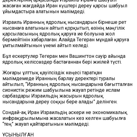
жасаған жағдайда Иран күштері дереу қарсы шабуыл
ұйымдастыра алатынын мәлімдеді.
Израиль Иранның ядролық нысандарын бірнеше рет
нысанаға алатынын айтып қорқытып, өзінің мәңгілік
қарсыласының ядролық қаруға ие болуына жол
бермейтінін хабарлаған. Алайда Тегеран мұндай қаруға
ұмтылмайтынын үнемі айтып келеді.
Бұл ескертулер Тегеран мен Вашингтон сәуір айында
ядролық келіссөздер бастағаннан бері жиілей түсті.
Жоғары ұлттық қауіпсіздік кеңесі таратқан
мәлімдемеде Иранның барлау деректері туралы
айтылып, “Иранның ядролық нысандарына бағытталған
сионистік режим шабуылына жауап ретінде ислам
сарбаздары Израильдің жасырын ядролық
нысандарына дереу соққы бере алады” делінген.
Сондай-ақ Иран Израильдің әскери не экономикалық
инфрақұрылымына жасалатын кез келген шабуылға
“тең” жауап қайтаратынын мәлімдеді.
ҰСЫНЫЛҒАН