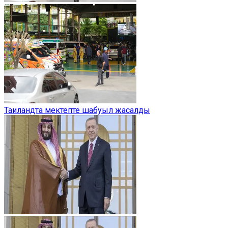
Таиландта мектепте шабуыл жасалды