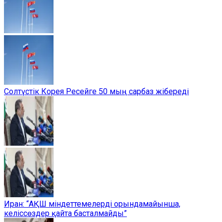
Солтүстік Корея Ресейге 50 мың сарбаз жібереді
Иран: “АҚШ міндеттемелерді орындамайынша,
келіссөздер қайта басталмайды”