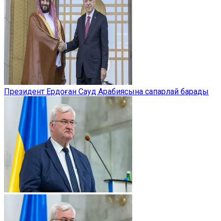
Президент Ердоған Сауд Арабиясына сапарлай барады