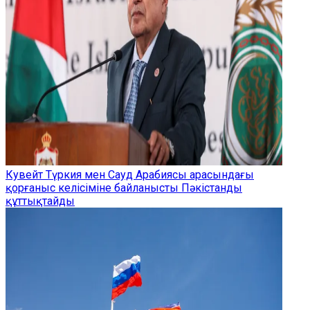
Кувейт Түркия мен Сауд Арабиясы арасындағы
қорғаныс келісіміне байланысты Пәкістанды
құттықтайды