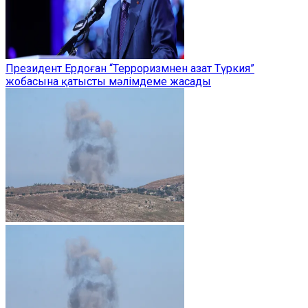
Президент Ердоған “Терроризмнен азат Түркия”
жобасына қатысты мәлімдеме жасады