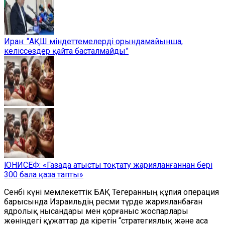
Иран: “АҚШ міндеттемелерді орындамайынша,
келіссөздер қайта басталмайды”
ЮНИСЕФ: «Газада атысты тоқтату жарияланғаннан бері
300 бала қаза тапты»
Сенбі күні мемлекеттік БАҚ Тегеранның құпия операция
барысында Израильдің ресми түрде жарияланбаған
ядролық нысандары мен қорғаныс жоспарлары
жөніндегі құжаттар да кіретін “стратегиялық және аса