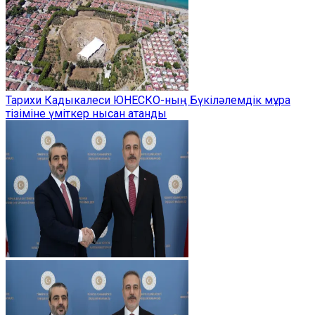
Тарихи Кадыкалеси ЮНЕСКО-ның Бүкіләлемдік мұра
тізіміне үміткер нысан атанды