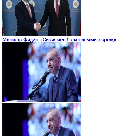
Министр Фидан: «Сириямен болашағымыз ортақ»