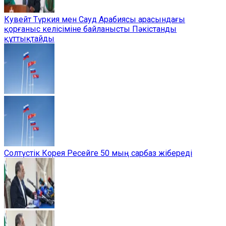
Кувейт Түркия мен Сауд Арабиясы арасындағы
қорғаныс келісіміне байланысты Пәкістанды
құттықтайды
Солтүстік Корея Ресейге 50 мың сарбаз жібереді