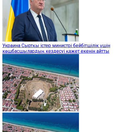
Украина Сыртқы істер министрі бейбітшілік үшін
көшбасшылардың кездесуі қажет екенін айтты