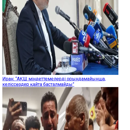
Иран: “АҚШ міндеттемелерді орындамайынша,
келіссөздер қайта басталмайды”