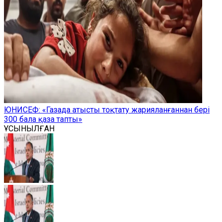
ЮНИСЕФ: «Газада атысты тоқтату жарияланғаннан бері
300 бала қаза тапты»
ҰСЫНЫЛҒАН