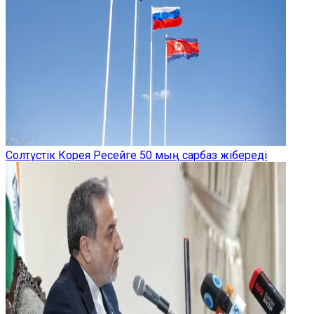
Солтүстік Корея Ресейге 50 мың сарбаз жібереді