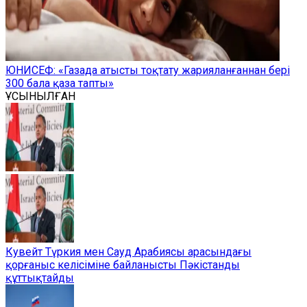
ЮНИСЕФ: «Газада атысты тоқтату жарияланғаннан бері
300 бала қаза тапты»
ҰСЫНЫЛҒАН
Кувейт Түркия мен Сауд Арабиясы арасындағы
қорғаныс келісіміне байланысты Пәкістанды
құттықтайды