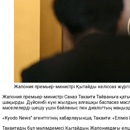
Жапония премьер-министрі Қытайды келіссөз жүргі
Жапония премьер-министрі Санаэ Такаити Тайваньға қаты
шақырды. Дүйсенбі күні жылдың алғашқы баспасөз мәсл
мәселелерді шешу үшін байланыс пен диалогтың маңызд
«Kyodo News" агенттігінің хабарлауынша, Такаити: «Елім
Такаитидің бұл мәлімдемесі Қытайдың Жапониядағы елші