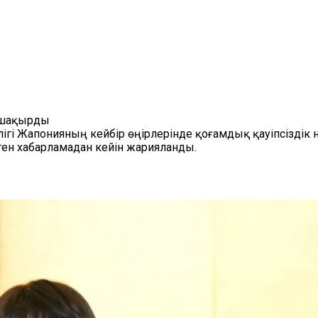
е шақырды
гі Жапонияның кейбір өңірлерінде қоғамдық қауіпсіздік 
ген хабарламадан кейін жарияланды.