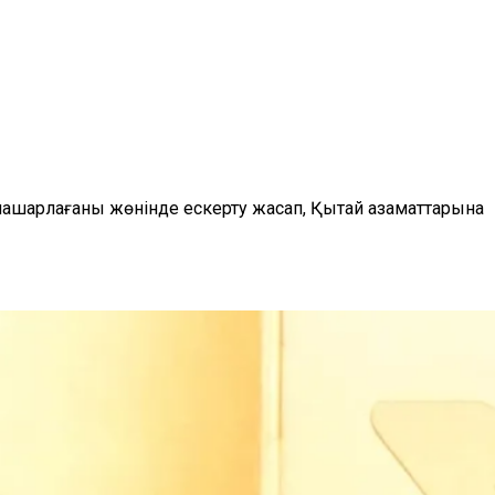
нашарлағаны жөнінде ескерту жасап, Қытай азаматтарына