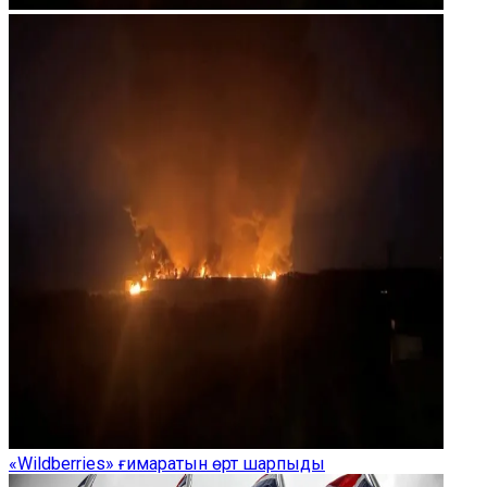
«Wildberries» ғимаратын өрт шарпыды