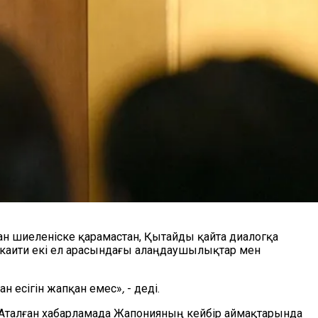
ан шиеленіске қарамастан, Қытайды қайта диалогқа
акаити екі ел арасындағы алаңдаушылықтар мен
ан есігін жапқан емес»
,
- деді.
. Аталған хабарламада Жапонияның кейбір аймақтарында