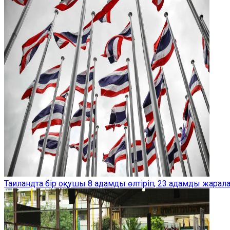
Таиландта бір оқушы 8 адамды өлтіріп, 23 адамды жарал