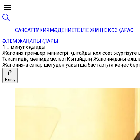
САЯСАТ
ТҮРКИЯ
МӘДЕНИЕТ
БІЛЕ ЖҮРІҢІЗ
КӨЗҚАРАС
ӘЛЕМ ЖАҢАЛЫҚТАРЫ
1 ... минут оқылды
Жапония премьер-министрі Қытайды келіссөз жүргізуг
Такаитидің мәлімдемелері Қытайдың Жапониядағы елшілі
Жапонияға сапар шегуден уақытша бас тартуға кеңес бер
Бөлісу