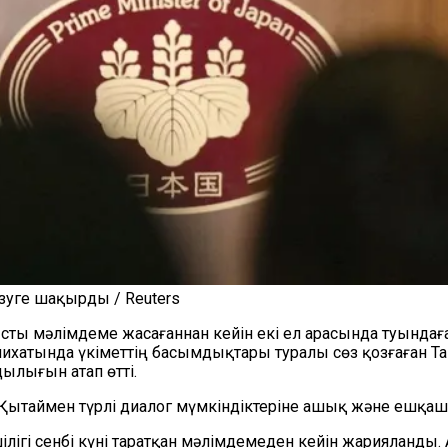
зуге шақырды / Reuters
сты мәлімдеме жасағаннан кейін екі ел арасында туындағ
ихатында үкіметтің басымдықтары туралы сөз қозғаған Т
ылығын атап өтті.
із Қытаймен түрлі диалог мүмкіндіктеріне ашық және ешқаш
лігі сенбі күні таратқан мәлімдемеден кейін жарияланды