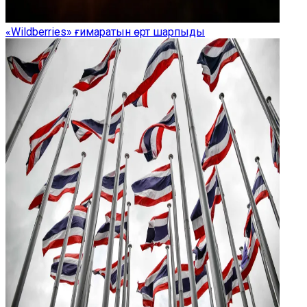
«Wildberries» ғимаратын өрт шарпыды