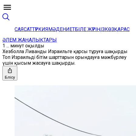
САЯСАТ
ТҮРКИЯ
МӘДЕНИЕТ
БІЛЕ ЖҮРІҢІЗ
КӨЗҚАРАС
ӘЛЕМ ЖАҢАЛЫҚТАРЫ
1 ... минут оқылды
Хезболла Ливанды Израильге қарсы тұруға шақырды
Топ Израильді бітім шарттарын орындауға мәжбүрлеу
үшін қысым жасауға шақырды.
Бөлісу