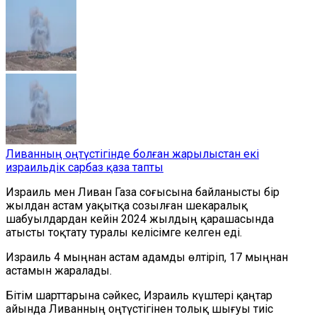
Ливанның оңтүстігінде болған жарылыстан екі
израильдік сарбаз қаза тапты
Израиль мен Ливан Газа соғысына байланысты бір
жылдан астам уақытқа созылған шекаралық
шабуылдардан кейін 2024 жылдың қарашасында
атысты тоқтату туралы келісімге келген еді.
Израиль 4 мыңнан астам адамды өлтіріп, 17 мыңнан
астамын жаралады.
Бітім шарттарына сәйкес, Израиль күштері қаңтар
айында Ливанның оңтүстігінен толық шығуы тиіс