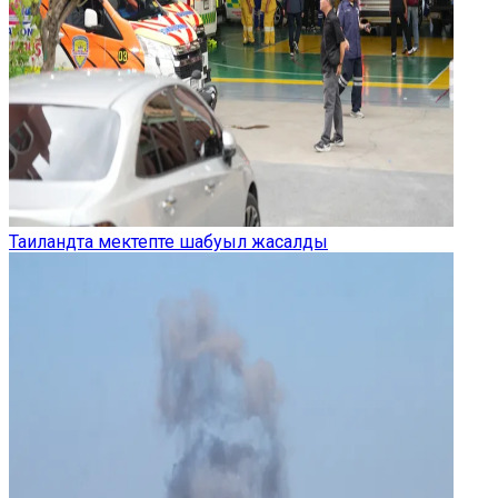
Таиландта мектепте шабуыл жасалды