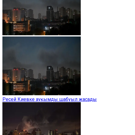
Ресей Киевке ауқымды шабуыл жасады