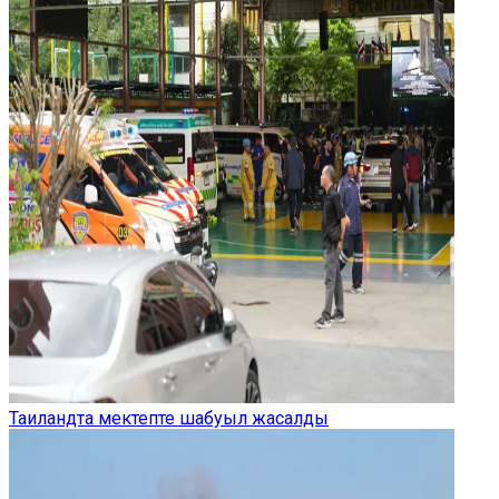
Таиландта мектепте шабуыл жасалды