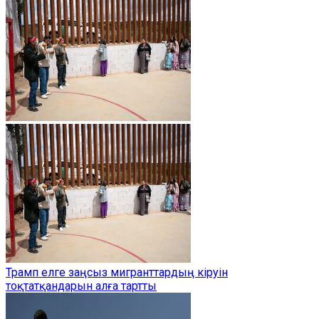
Трамп елге заңсыз мигранттардың кіруін
тоқтатқандарын алға тартты