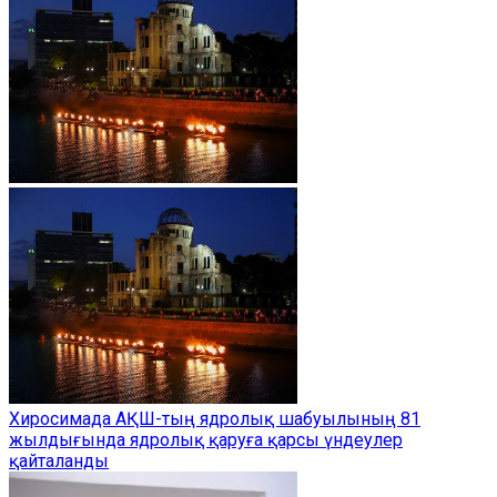
Хиросимада АҚШ-тың ядролық шабуылының 81
жылдығында ядролық қаруға қарсы үндеулер
қайталанды