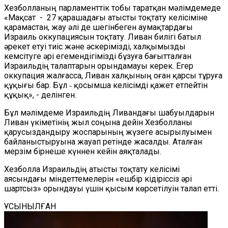
Хезболланың парламенттік тобы таратқан мәлімдемеде
«Мақсат - 27 қарашадағы атысты тоқтату келісіміне
қарамастан, жау әлі де шегінбеген аумақтардағы
Израиль оккупациясын тоқтату. Ливан билігі батыл
әрекет етуі тиіс және әскерімізді, халқымызды
кемсітуге әрі егемендігімізді бұзуға бағытталған
Израильдің талаптарын орындамауы керек. Егер
оккупация жалғасса, Ливан халқының оған қарсы тұруға
құқығы бар. Бұл ˗ қосымша келісімді қажет етпейтін
құқық», - делінген.
Бұл мәлімдеме Израильдің Ливандағы шабуылдарын
Ливан үкіметінің жыл соңына дейін Хезболланы
қарусыздандыру жоспарының жүзеге асырылуымен
байланыстыруына жауап ретінде жасалды. Аталған
мерзім бірнеше күннен кейін аяқталады.
Хезболла Израильдің атысты тоқтату келісімі
аясындағы міндеттемелерін «ешбір кідіріссіз әрі
шартсыз» орындауы үшін қысым көрсетілуін талап етті.
ҰСЫНЫЛҒАН