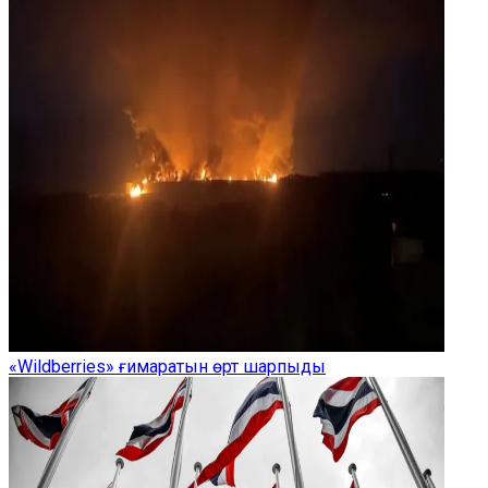
«Wildberries» ғимаратын өрт шарпыды