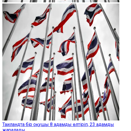
Таиландта бір оқушы 8 адамды өлтіріп, 23 адамды
жаралады