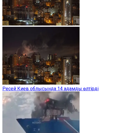
Ресей Киев облысында 14 адамды өлтірді