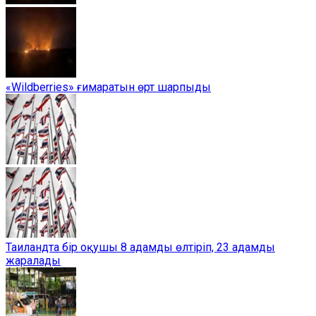
«Wildberries» ғимаратын өрт шарпыды
Таиландта бір оқушы 8 адамды өлтіріп, 23 адамды
жаралады