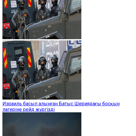
Израиль басып алынған Батыс Шериядағы босқын
лагеріне рейд жүргізді