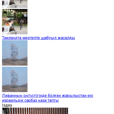
Таиландта мектепте шабуыл жасалды
Ливанның оңтүстігінде болған жарылыстан екі
израильдік сарбаз қаза тапты
Іздеу