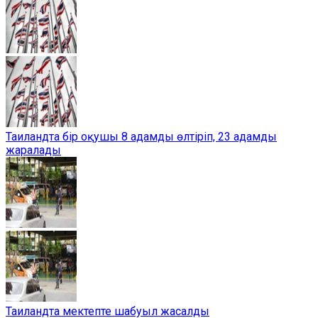
Таиландта бір оқушы 8 адамды өлтіріп, 23 адамды
жаралады
Таиландта мектепте шабуыл жасалды