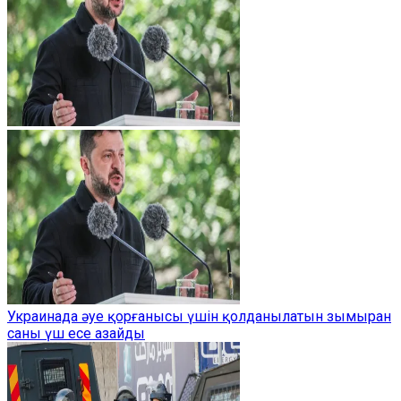
Украинада әуе қорғанысы үшін қолданылатын зымыран
саны үш есе азайды