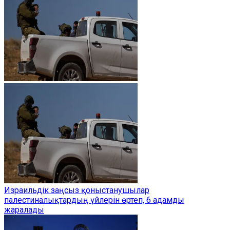
Израильдік заңсыз қоныстанушылар
палестиналықтардың үйлерін өртеп, 6 адамды
жаралады