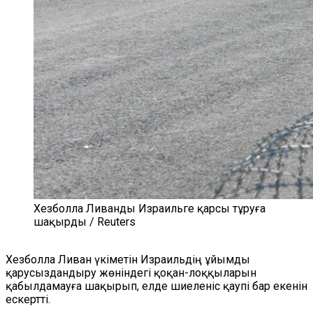
Хезболла Ливанды Израильге қарсы тұруға
шақырды / Reuters
Хезболла
Ливан үкіметін Израильдің ұйымды
қарусыздандыру жөніндегі қоқан-лоққыларын
қабылдамауға шақырып, елде шиеленіс қаупі бар екенін
ескертті.