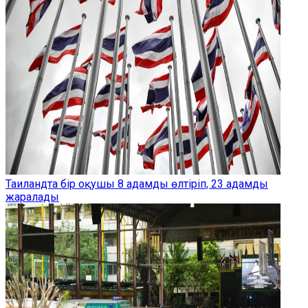
Таиландта бір оқушы 8 адамды өлтіріп, 23 адамды
жаралады