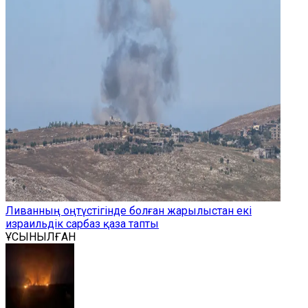
Ливанның оңтүстігінде болған жарылыстан екі
израильдік сарбаз қаза тапты
ҰСЫНЫЛҒАН