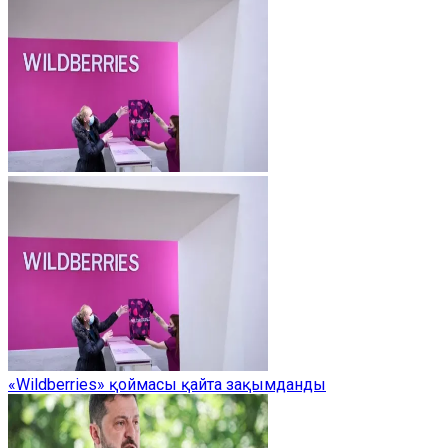
«Wildberries» қоймасы қайта зақымданды