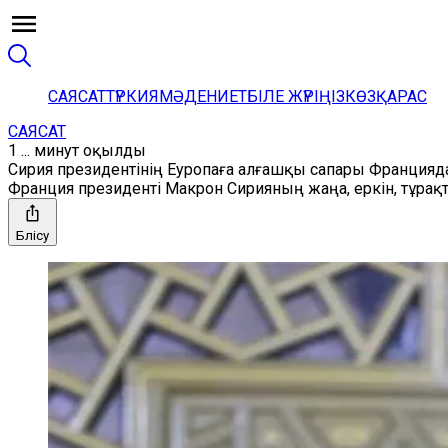
САЯСАТ
ТҮРКИЯ
МӘДЕНИЕТ
БІЛЕ ЖҮРІҢІЗ
КӨЗҚАРАС
САЯСАТ
1 ... минут оқылды
Сирия президентінің Еуропаға алғашқы сапары Францияд
Франция президенті Макрон Сирияның жаңа, еркін, тұрақ
Бөлісу