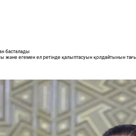
ан басталады
ты және егемен ел ретінде қалыптасуын қолдайтынын тағы