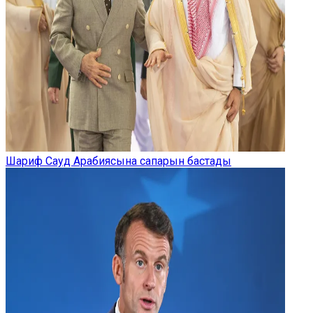
Шариф Сауд Арабиясына сапарын бастады