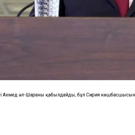
і Ахмед әл-Шараны қабылдайды, бұл Сирия көшбасшысыны