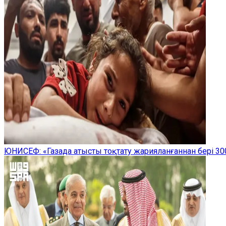
ЮНИСЕФ: «Газада атысты тоқтату жарияланғаннан бері 300