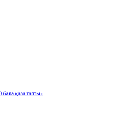
 бала қаза тапты»