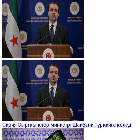
Сирия Сыртқы істер министрі Шайбани Түркияға келеді