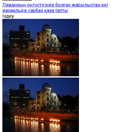
Ливанның оңтүстігінде болған жарылыстан екі
израильдік сарбаз қаза тапты
Іздеу