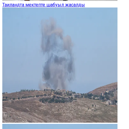
Таиландта мектепте шабуыл жасалды