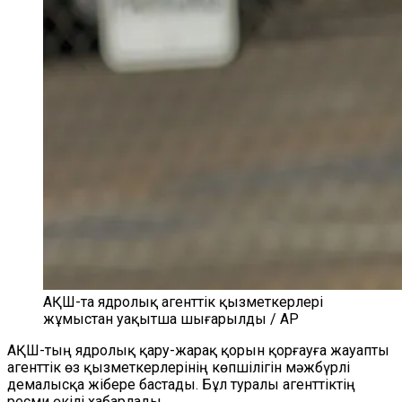
АҚШ-та ядролық агенттік қызметкерлері
жұмыстан уақытша шығарылды / AP
АҚШ-тың ядролық қару-жарақ қорын қорғауға жауапты
агенттік өз қызметкерлерінің көпшілігін мәжбүрлі
демалысқа жібере бастады. Бұл туралы агенттіктің
ресми өкілі хабарлады.