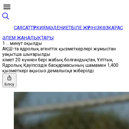
САЯСАТ
ТҮРКИЯ
МӘДЕНИЕТ
БІЛЕ ЖҮРІҢІЗ
КӨЗҚАРАС
ӘЛЕМ ЖАҢАЛЫҚТАРЫ
1 ... минут оқылды
АҚШ-та ядролық агенттік қызметкерлері жұмыстан
уақытша шығарылды
Үкімет 20 күннен бері жабық болғандықтан, Ұлттық
Ядролық Қауіпсіздік басқармасының шамамен 1,400
қызметкері ақысыз демалысқа жіберілді.
Бөлісу