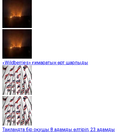
«Wildberries» ғимаратын өрт шарпыды
Таиландта бір оқушы 8 адамды өлтіріп, 23 адамды