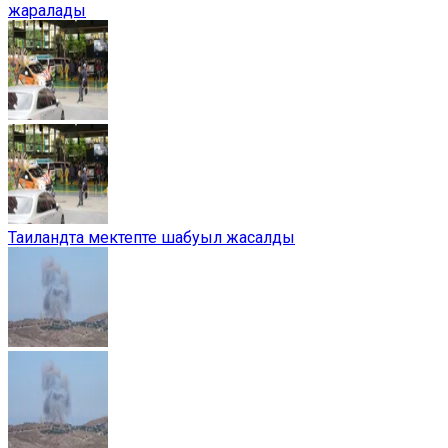
жаралады
Таиландта мектепте шабуыл жасалды