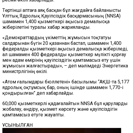
Төртінші аптаға аяқ басқан бұл жағдайға байланысты
Ұлттық Ядролық Қауіпсіздік басқармасының (NNSA)
шамамен 1,400 қызметкері ақысыз демалысқа
жіберілетіні туралы хабар жарияланды.
«Демократтардың үкіметтің жұмысын тоқтатуы
салдарынан бүгін 20 қазаннан бастап, шамамен 1,400
федералды қызметкері ақысыз демалысқа жіберіледі,
ал шамамен 400 федералды қызметкер мүлікті қорғау
мен адам өмірінің қауіпсіздігін қамтамасыз ету үшін
жұмысын жалғастырады», – деп мәлімдеді Энергетика
министрлігінің өкілі.
«Атом ғалымдары бюллетені» басылымы “АҚШ-та 5,177
ядролық оқтұмсық бар, оның ішінде шамамен 1,770-і
қондырылған” деп хабарлайды.
60,000 қызметкерлі қадағалайтын NNSA бұл қаруларды
жобалау, өндіру, қызмет көрсету және қауіпсіздігін
қамтамасыз етуге жауапты.
ҰСЫНЫЛҒАН