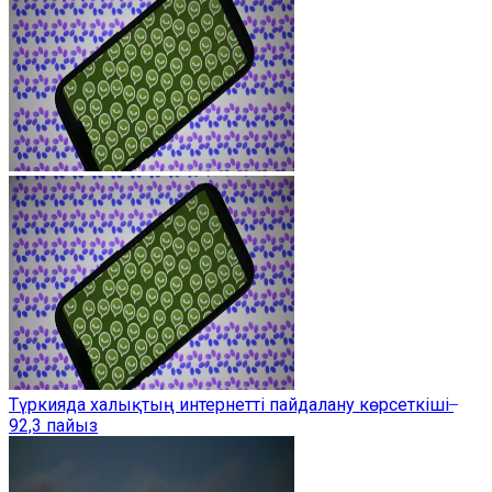
Түркияда халықтың интернетті пайдалану көрсеткіші ̶
92,3 пайыз