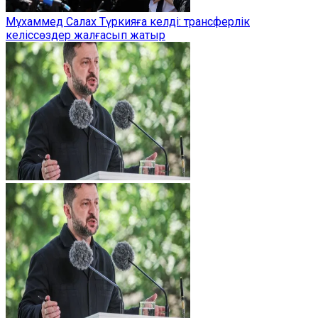
Мұхаммед Салах Түркияға келді: трансферлік
келіссөздер жалғасып жатыр