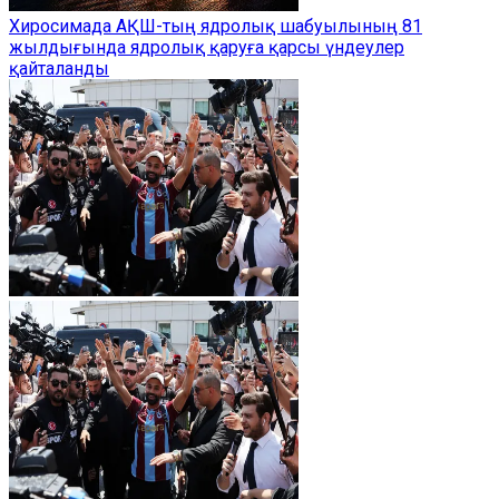
Хиросимада АҚШ-тың ядролық шабуылының 81
жылдығында ядролық қаруға қарсы үндеулер
қайталанды