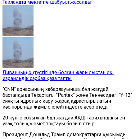
Таиландта мектепте шабуыл жасалды
Ливанның оңтүстігінде болған жарылыстан екі
израильдік сарбаз қаза тапты
“CNN” арнасының хабарлауынша, бұл жағдай
бастапқыда Техастағы “Pantex” және Теннесидегі “Y-12”
сияқты ядролық қару-жарақ құрастырылатын
кәсіпорында жұмыс істейтіндерге әсер етеді.
20 күнге созылған бұл жағдай АҚШ тарихындағы ең
ұзақ толық үкімет тоқтауы болып отыр.
Президент Дональд Трамп демократтарға қысымды