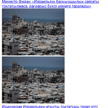
Министр Фидан: «Израильдің басқыншылық саясаты
тоқтатылмаса, дағдарыс бүкіл әлемге таралады»
Индонезия Израильден атысты тоқтатуды талап етті