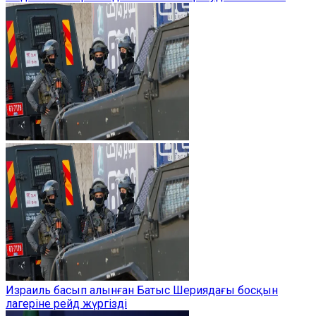
Израиль басып алынған Батыс Шериядағы босқын
лагеріне рейд жүргізді