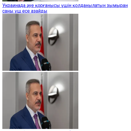
Украинада әуе қорғанысы үшін қолданылатын зымыран
саны үш есе азайды