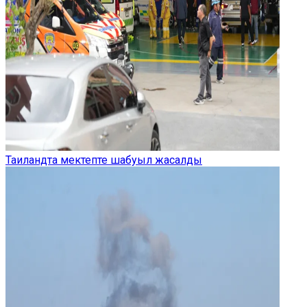
Таиландта мектепте шабуыл жасалды