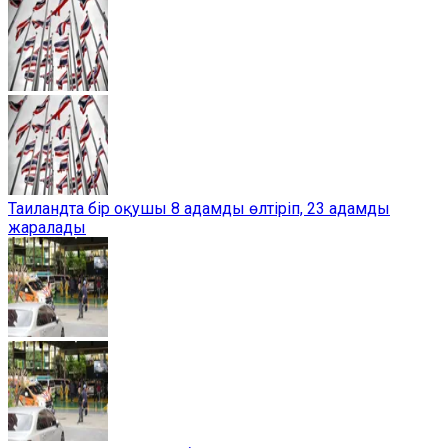
Таиландта бір оқушы 8 адамды өлтіріп, 23 адамды
жаралады