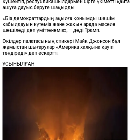
күшейтіп, республикашылдармен бірге үкіметті қайта
ашуға дауыс беруге шақырды.
«Біз демократтардың ақылға қонымды шешім
қабылдауын күтеміз және жақын арада мәселе
шешіледі деп үміттенеміз», – деді Трамп.
Өкілдер палатасының спикері Майк Джонсон бұл
жұмыстан шығарулар «Америка халқына қауіп
төндіреді» деп ескертті.
ҰСЫНЫЛҒАН