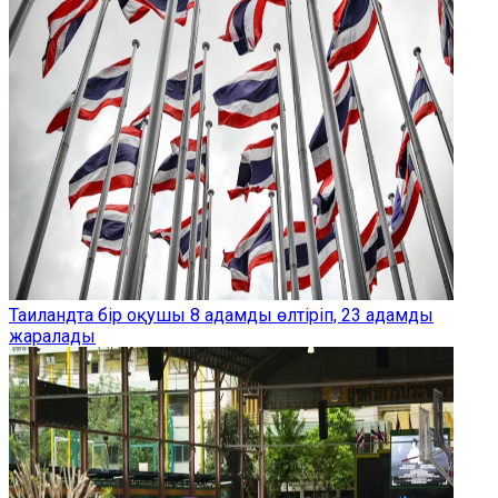
Таиландта бір оқушы 8 адамды өлтіріп, 23 адамды
жаралады