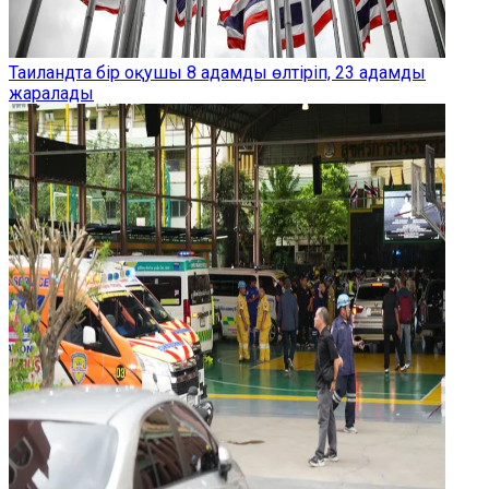
Таиландта бір оқушы 8 адамды өлтіріп, 23 адамды
жаралады