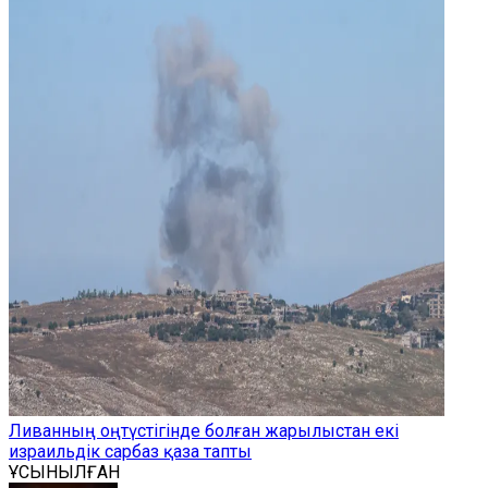
Ливанның оңтүстігінде болған жарылыстан екі
израильдік сарбаз қаза тапты
ҰСЫНЫЛҒАН