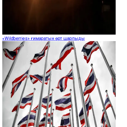
«Wildberries» ғимаратын өрт шарпыды