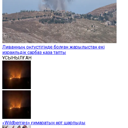
Ливанның оңтүстігінде болған жарылыстан екі
израильдік сарбаз қаза тапты
ҰСЫНЫЛҒАН
«Wildberries» ғимаратын өрт шарпыды