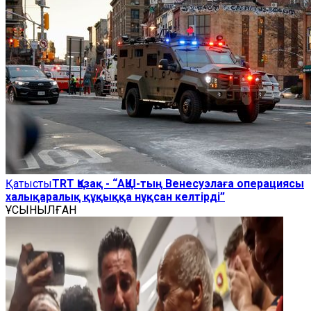
Қатысты
TRT Қазақ - “АҚШ-тың Венесуэлаға операциясы
халықаралық құқыққа нұқсан келтірді”
ҰСЫНЫЛҒАН