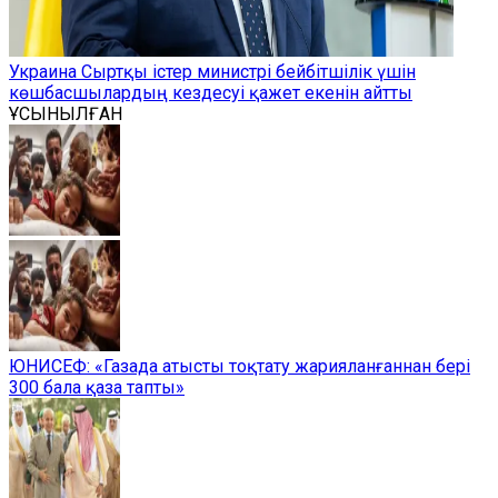
Украина Сыртқы істер министрі бейбітшілік үшін
көшбасшылардың кездесуі қажет екенін айтты
ҰСЫНЫЛҒАН
ЮНИСЕФ: «Газада атысты тоқтату жарияланғаннан бері
300 бала қаза тапты»