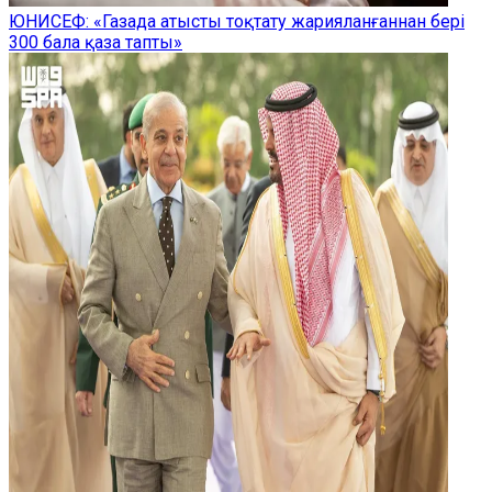
ЮНИСЕФ: «Газада атысты тоқтату жарияланғаннан бері
300 бала қаза тапты»