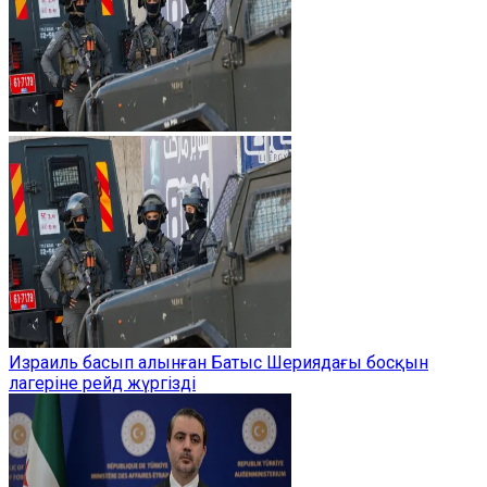
Израиль басып алынған Батыс Шериядағы босқын
лагеріне рейд жүргізді