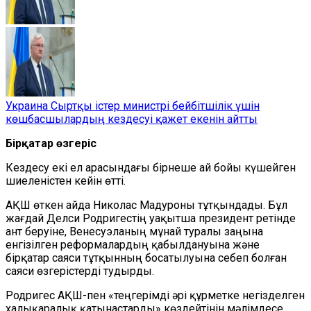
Украина Сыртқы істер министрі бейбітшілік үшін
көшбасшылардың кездесуі қажет екенін айтты
Бірқатар өзгеріс
Кездесу екі ел арасындағы бірнеше ай бойы күшейген
шиеленістен кейін өтті.
АҚШ өткен айда Николас Мадуроны тұтқындады. Бұл
жағдай Делси Родригестің уақытша президент ретінде
ант беруіне, Венесуэланың мұнай туралы заңына
енгізілген реформалардың қабылдануына және
бірқатар саяси тұтқынның босатылуына себеп болған
саяси өзгерістерді тудырды.
Родригес АҚШ-пен «теңгерімді әрі құрметке негізделген
халықаралық қатынастарды» көздейтінін мәлімдесе,