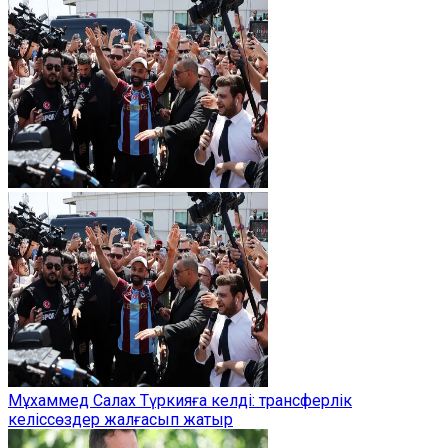
Мұхаммед Салах Түркияға келді: трансферлік
келіссөздер жалғасып жатыр