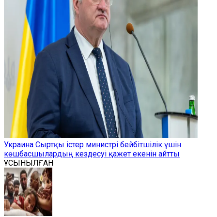
Украина Сыртқы істер министрі бейбітшілік үшін
көшбасшылардың кездесуі қажет екенін айтты
ҰСЫНЫЛҒАН