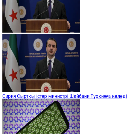
Сирия Сыртқы істер министрі Шайбани Түркияға келеді