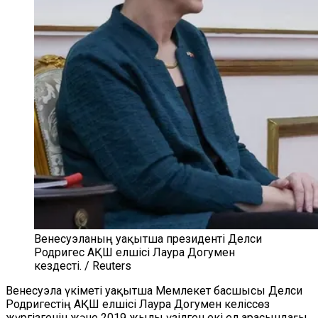
Венесуэланың уақытша президенті Делси
Родригес АҚШ елшісі Лаура Догумен
кездесті. / Reuters
Венесуэла үкіметі уақытша Мемлекет басшысы Делси
Родригестің АҚШ елшісі Лаура Догумен келіссөз
жүргізгенін және 2019 жылы үзілген екі ел арасындағы