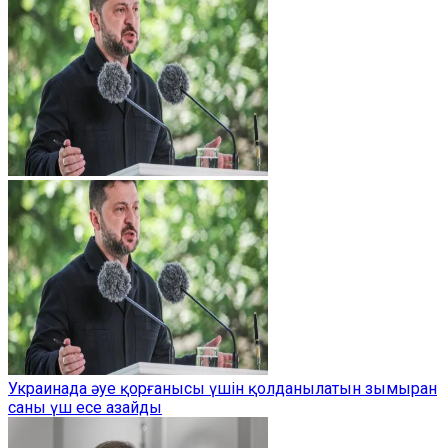
Украинада әуе қорғанысы үшін қолданылатын зымыран
саны үш есе азайды