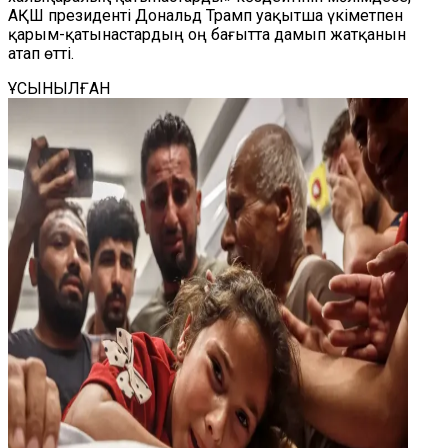
АҚШ президенті Дональд Трамп уақытша үкіметпен
қарым-қатынастардың оң бағытта дамып жатқанын
атап өтті.
ҰСЫНЫЛҒАН