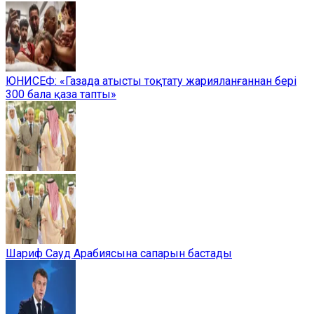
ЮНИСЕФ: «Газада атысты тоқтату жарияланғаннан бері
300 бала қаза тапты»
Шариф Сауд Арабиясына сапарын бастады