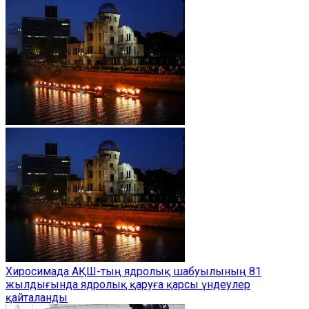
Хиросимада АҚШ-тың ядролық шабуылының 81
жылдығында ядролық қаруға қарсы үндеулер
қайталанды