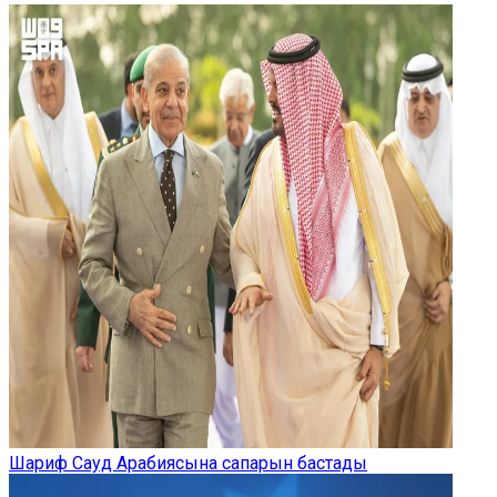
Шариф Сауд Арабиясына сапарын бастады