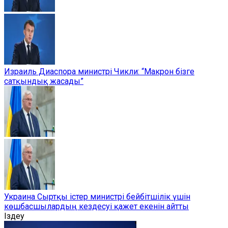
Израиль Диаспора министрі Чикли: “Макрон бізге
сатқындық жасады”
Украина Сыртқы істер министрі бейбітшілік үшін
көшбасшылардың кездесуі қажет екенін айтты
Іздеу