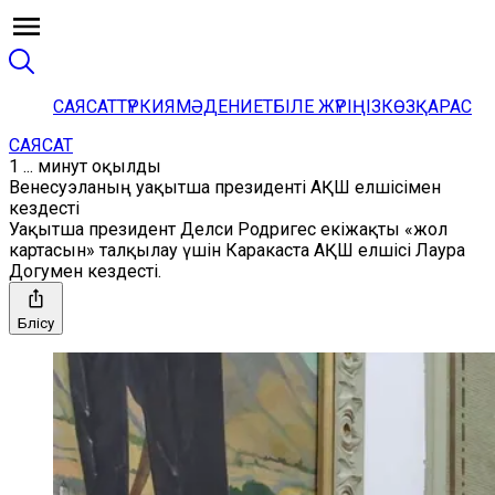
САЯСАТ
ТҮРКИЯ
МӘДЕНИЕТ
БІЛЕ ЖҮРІҢІЗ
КӨЗҚАРАС
САЯСАТ
1 ... минут оқылды
Венесуэланың уақытша президенті АҚШ елшісімен
кездесті
Уақытша президент Делси Родригес екіжақты «жол
картасын» талқылау үшін Каракаста АҚШ елшісі Лаура
Догумен кездесті.
Бөлісу