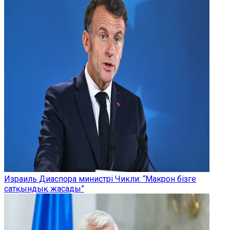
Израиль Диаспора министрі Чикли: “Макрон бізге
сатқындық жасады”