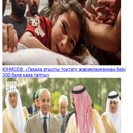
ЮНИСЕФ: «Газада атысты тоқтату жарияланғаннан бері
300 бала қаза тапты»