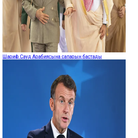
Шариф Сауд Арабиясына сапарын бастады