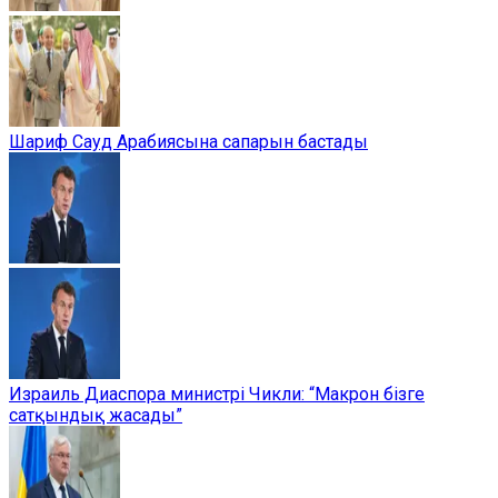
Шариф Сауд Арабиясына сапарын бастады
Израиль Диаспора министрі Чикли: “Макрон бізге
сатқындық жасады”