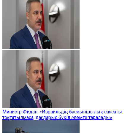
Министр Фидан: «Израильдің басқыншылық саясаты
тоқтатылмаса, дағдарыс бүкіл әлемге таралады»