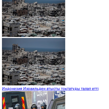
Индонезия Израильден атысты тоқтатуды талап етті