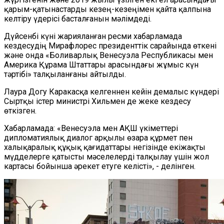
қарым-қатынастарды кезең-кезеңімен қайта қалпына
келтіру үдерісі басталғанын мәлімдеді.
Дүйсенбі күні жарияланған ресми хабарламада
кездесудің Мирафлорес президенттік сарайында өткені
және онда «Боливарлық Венесуэла Республикасы мен
Америка Құрама Штаттары арасындағы жұмыс күн
тәртібі» талқыланғаны айтылды.
Лаура Догу Каракасқа келгеннен кейін демалыс күндері
Сыртқы істер министрі Хильмен де жеке кездесу
өткізген.
Хабарламада: «Венесуэла мен АҚШ үкіметтері
дипломатиялық диалог арқылы өзара құрмет пен
халықаралық құқық қағидаттары негізінде екіжақты
мүдделерге қатысты мәселелерді талқылау үшін жол
картасы бойынша әрекет етуге келісті», - делінген.