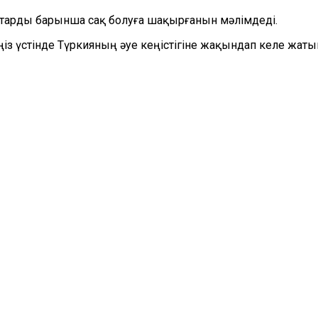
раптарды барынша сақ болуға шақырғанын мәлімдеді.
теңіз үстінде Түркияның әуе кеңістігіне жақындап келе 