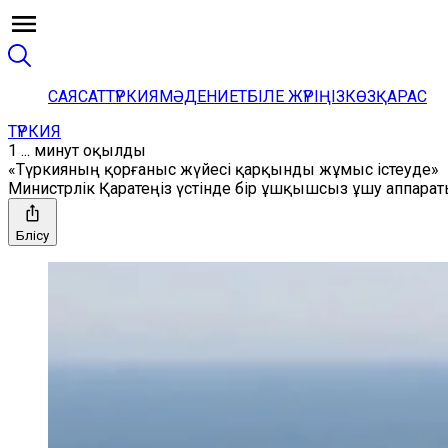
САЯСАТ
ТҮРКИЯ
МӘДЕНИЕТ
БІЛЕ ЖҮРІҢІЗ
КӨЗҚАРАС
ТҮРКИЯ
1 ... минут оқылды
«Түркияның қорғаныс жүйесі қарқынды жұмыс істеуде»
Министрлік Қаратеңіз үстінде бір ұшқышсыз ұшу аппараты 
Бөлісу