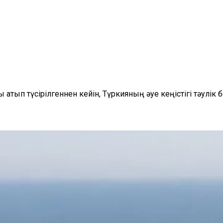
атып түсірілгеннен кейін, Түркияның әуе кеңістігі тәулік 