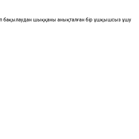
жатып бақылаудан шыққаны анықталған бір ұшқышсыз ұшу