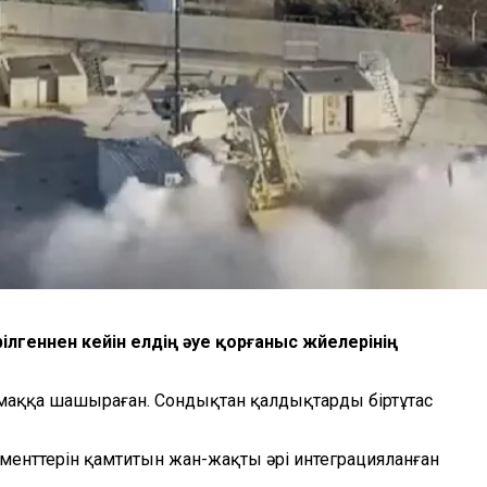
лгеннен кейін елдің әуе қорғаныс жүйелерінің
умаққа шашыраған. Сондықтан қалдықтарды біртұтас
лементтерін қамтитын жан-жақты әрі интеграцияланған