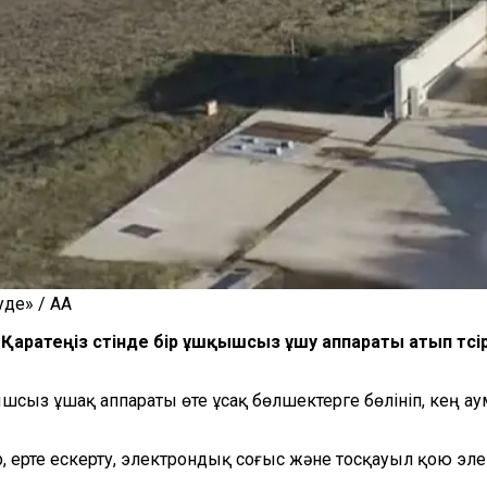
де» / AA
аратеңіз үстінде бір ұшқышсыз ұшу аппараты атып түсірі
шсыз ұшақ аппараты өте ұсақ бөлшектерге бөлініп, кең а
ар, ерте ескерту, электрондық соғыс және тосқауыл қою э