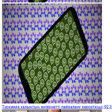
Түркияда халықтың интернетті пайдалану көрсеткіші ̶ 92,