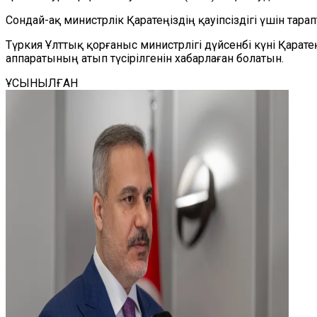
Сондай-ақ министрлік Қаратеңіздің қауіпсіздігі үшін та
Түркия Ұлттық қорғаныс министрлігі дүйсенбі күні Қара
аппаратының атып түсірілгенін хабарлаған болатын.
ҰСЫНЫЛҒАН