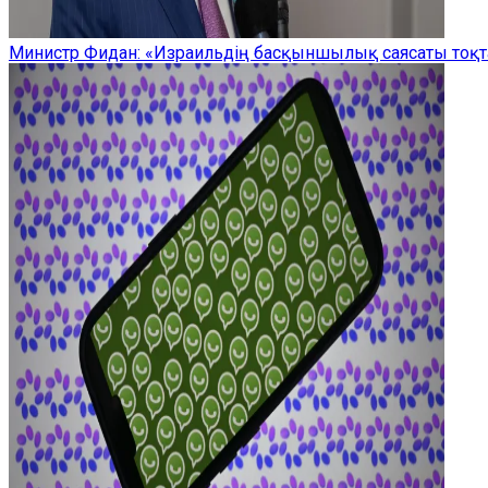
Министр Фидан: «Израильдің басқыншылық саясаты тоқта