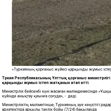
«Түркияның қорғаныс жүйесі қарқынды жұмыс істеу
Түркия Республикасының Ұлттық қорғаныс министрлігі Қ
қарқынды жұмыс істеп жатқанын атап өтті.
Министрлік бейсенбі күні жасаған мәлімдемесінде «Ұшқы
күйінде анықтау қиынға соғуда», - деді.
Министрліктің мәліметінше, Түркияның әуе кеңістігі рад
архитектура арқылы тәулік бойы (7/24) бақылауда.