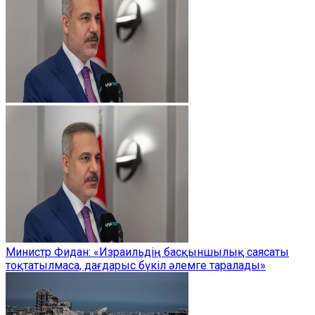
Министр Фидан: «Израильдің басқыншылық саясаты
тоқтатылмаса, дағдарыс бүкіл әлемге таралады»