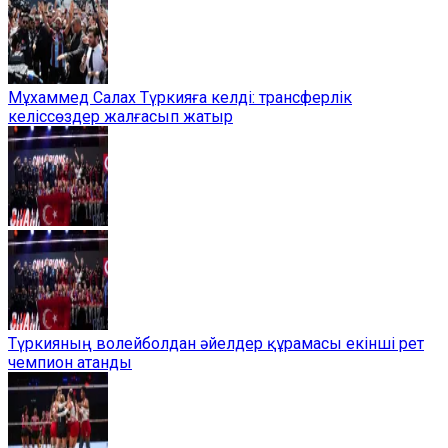
Мұхаммед Салах Түркияға келді: трансферлік
келіссөздер жалғасып жатыр
Түркияның волейболдан әйелдер құрамасы екінші рет
чемпион атанды