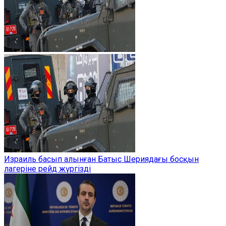
Израиль басып алынған Батыс Шериядағы босқын
лагеріне рейд жүргізді