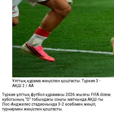
Ұлттық құрама жеңіспен қоштасты: Түркия 3 -
АҚШ 2 / AA
Түркия ұлттық футбол құрамасы 2026 жылғы FIFA Әлем
кубогының “D” тобындағы соңғы матчында АҚШ-ты
Лос-Анджелес стадионында 3-2 есебімен жеңіп,
турнирмен жеңіспен қоштасты.