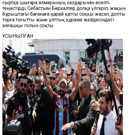
сыртқа шығара алмауының салдарынан есепті
теңестірді, Себастьян Берхалтер допқа үлгеріп, жақын
бұрыштағы бағанаға қарай қатты соққы жасап, допты
торға тоғытты және ұлттық құрама жейдесіндегі
алғашқы голын соқты.
ҰСЫНЫЛҒАН