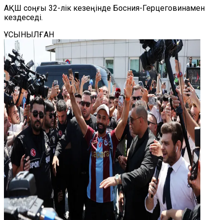
АҚШ соңғы 32-лік кезеңінде Босния-Герцеговинамен
кездеседі.
ҰСЫНЫЛҒАН