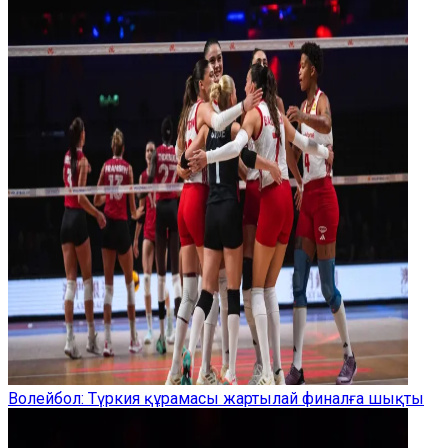
Волейбол: Түркия құрамасы жартылай финалға шықты