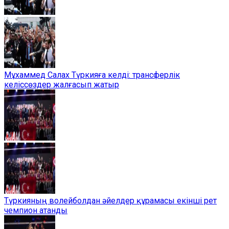
Мұхаммед Салах Түркияға келді: трансферлік
келіссөздер жалғасып жатыр
Түркияның волейболдан әйелдер құрамасы екінші рет
чемпион атанды