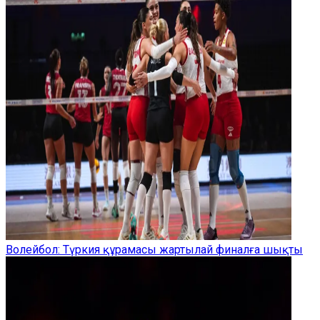
Волейбол: Түркия құрамасы жартылай финалға шықты