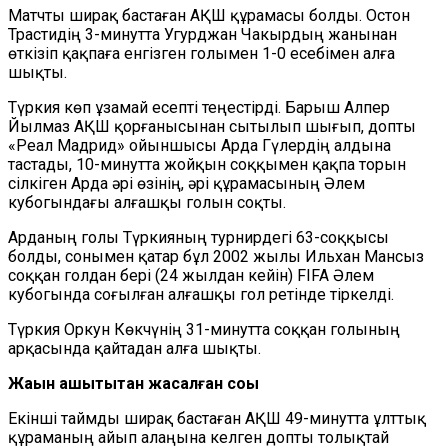
Матчты ширақ бастаған АҚШ құрамасы болды. Остон
Трастидің 3-минутта Угурджан Чакырдың жанынан
өткізіп қақпаға енгізген голымен 1-0 есебімен алға
шықты.
Түркия көп ұзамай есепті теңестірді. Барыш Алпер
Йылмаз АҚШ қорғанысынан сытылып шығып, допты
«Реал Мадрид» ойыншысы Арда Гүлердің алдына
тастады, 10-минутта жойқын соққымен қақпа торын
сілкіген Арда әрі өзінің, әрі құрамасының Әлем
кубогындағы алғашқы голын соқты.
Арданың голы Түркияның турнирдегі 63-соққысы
болды, сонымен қатар бұл 2002 жылы Ильхан Мансыз
соққан голдан бері (24 жылдан кейін) FIFA Әлем
кубогында соғылған алғашқы гол ретінде тіркелді.
Түркия Оркун Көкчүнің 31-минутта соққан голының
арқасында қайтадан алға шықты.
Жақын қашықтықтан жасалған соққы
Екінші таймды ширақ бастаған АҚШ 49-минутта ұлттық
құраманың айып алаңына келген допты толықтай