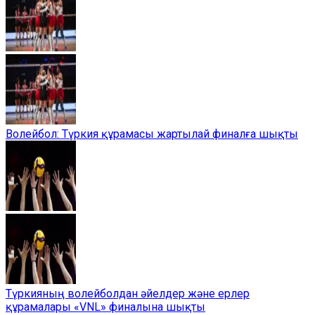
Волейбол: Түркия құрамасы жартылай финалға шықты
Түркияның волейболдан әйелдер және ерлер
құрамалары «VNL» финалына шықты