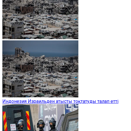
Индонезия Израильден атысты тоқтатуды талап етті