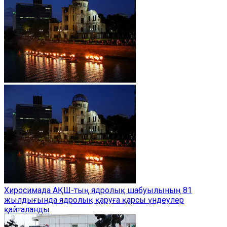
Хиросимада АҚШ-тың ядролық шабуылының 81
жылдығында ядролық қаруға қарсы үндеулер
қайталанды