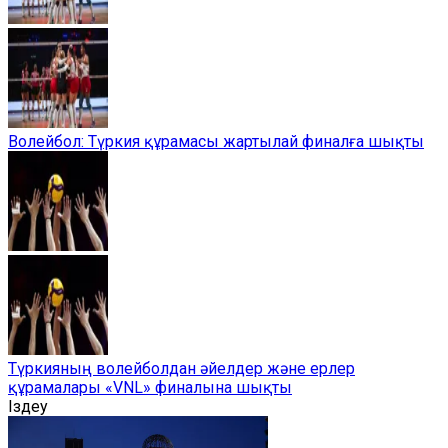
Волейбол: Түркия құрамасы жартылай финалға шықты
Түркияның волейболдан әйелдер және ерлер
құрамалары «VNL» финалына шықты
Іздеу