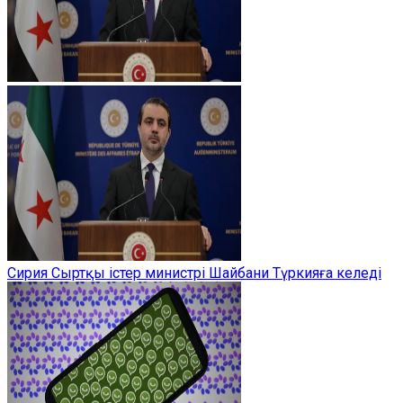
Сирия Сыртқы істер министрі Шайбани Түркияға келеді