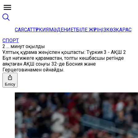
САЯСАТ
ТҮРКИЯ
МӘДЕНИЕТ
БІЛЕ ЖҮРІҢІЗ
КӨЗҚАРАС
СПОРТ
2 ... минут оқылды
Ұлттық құрама жеңіспен қоштасты: Түркия 3 - АҚШ 2
Бұл нәтижеге қарамастан, топты көшбасшы ретінде
аяқтаған АҚШ соңғы 32-де Босния және
Герцеговинамен ойнайды.
Бөлісу