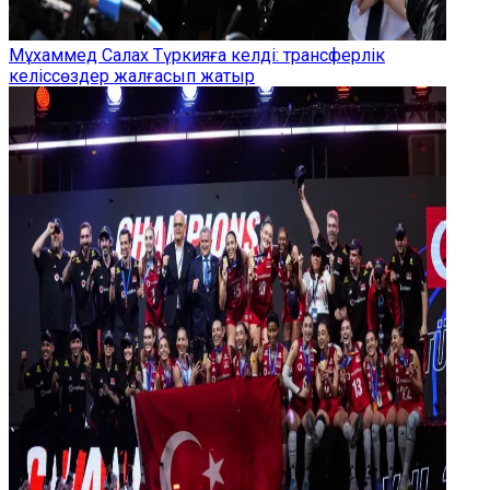
Мұхаммед Салах Түркияға келді: трансферлік
келіссөздер жалғасып жатыр