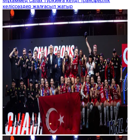
Мұхаммед Салах Түркияға келді: трансферлік
келіссөздер жалғасып жатыр