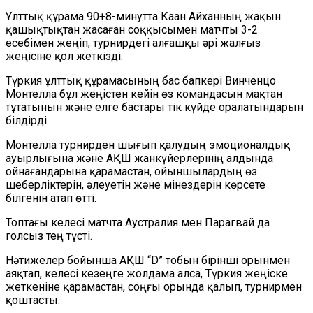
Ұлттық құрама 90+8-минутта Каан Айханның жақын
қашықтықтан жасаған соққысымен матчты 3-2
есебімен жеңіп, турнирдегі алғашқы әрі жалғыз
жеңісіне қол жеткізді.
Түркия ұлттық құрамасының бас бапкері Винченцо
Монтелла бұл жеңістен кейін өз командасын мақтан
тұтатынын және елге бастары тік күйде оралатындарын
білдірді.
Монтелла турнирден шығып қалудың эмоционалдық
ауырлығына және АҚШ жанкүйерлерінің алдында
ойнағандарына қарамастан, ойыншылардың өз
шеберліктерін, әлеуетін және мінездерін көрсете
білгенін атап өтті.
Топтағы келесі матчта Аустралия мен Парагвай да
голсыз тең түсті.
Нәтижелер бойынша АҚШ “D” тобын бірінші орынмен
аяқтап, келесі кезеңге жолдама алса, Түркия жеңіске
жеткеніне қарамастан, соңғы орында қалып, турнирмен
қоштасты.