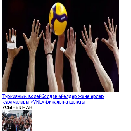
Түркияның волейболдан әйелдер және ерлер
құрамалары «VNL» финалына шықты
ҰСЫНЫЛҒАН