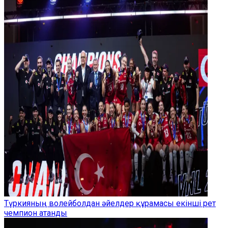
Түркияның волейболдан әйелдер құрамасы екінші рет
чемпион атанды