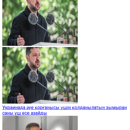
Украинада әуе қорғанысы үшін қолданылатын зымыран
саны үш есе азайды