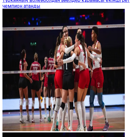
Түркияның волейболдан әйелдер құрамасы екінші рет
чемпион атанды