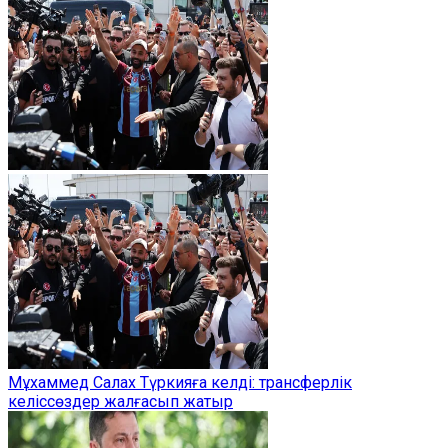
Мұхаммед Салах Түркияға келді: трансферлік
келіссөздер жалғасып жатыр