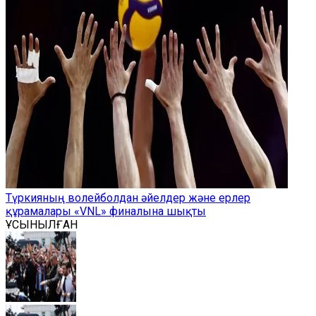
Түркияның волейболдан әйелдер және ерлер
құрамалары «VNL» финалына шықты
ҰСЫНЫЛҒАН