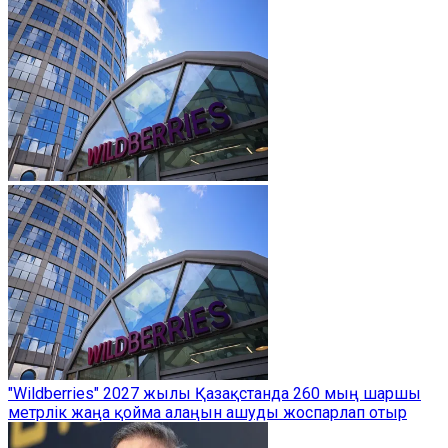
"Wildberries" 2027 жылы Қазақстанда 260 мың шаршы
метрлік жаңа қойма алаңын ашуды жоспарлап отыр