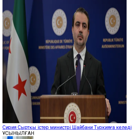
Сирия Сыртқы істер министрі Шайбани Түркияға келеді
ҰСЫНЫЛҒАН