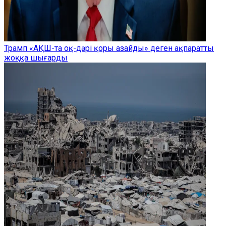
Трамп «АҚШ-та оқ-дәрі қоры азайды» деген ақпаратты
жоққа шығарды