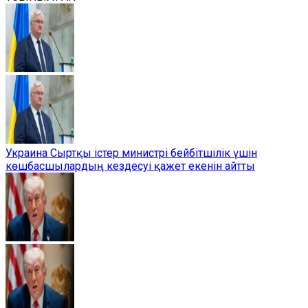
Украина Сыртқы істер министрі бейбітшілік үшін
көшбасшылардың кездесуі қажет екенін айтты