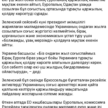
мұқтаж екенін айтып, Еуропалық Одақт
ан
ұзаққа
созылған бұл соғыстың ортасында
тұрақты
қаржылық
қолдау көрсетуді сұрады.
Зеленский сейсенбі күні президент әкімшілігі
жариялаған мәлімдемесінде Украинаның ондаған жылға
созылатын соғыс жүргізгісі келмейтінін, бірақ
қорғанысын және экономикасын ұстап тұру үшін
«болжамды, ұзақ мерзімді» қолдауға мұқтаж екенін
айтты.
Украина басшысы:
«Біз ондаған жыл соғыспаймыз.
Бірақ Еуропа біраз уақыт бойы Украинаға тұрақты
қаржылық қолдау көрсете алатынын дәлелдеуі керек.
Сол себепті олар екі-үш жылдық бағдарламаны
ойластыруда», – деді.
Зеленский бұл сөзінде Брюссельде бұғатталған ресейлік
активтерді Украинаның соғыс
әрекеттері
және қайта
қалпына келтіруін қаржыландыру мақсатында
пайдалану жоспарына сілтеме жасады.
Өткен аптада ЕО көшбасшылары Еуропалық комиссияға
Ресейден тәркіленген ондаған миллиард еуро
және ірі