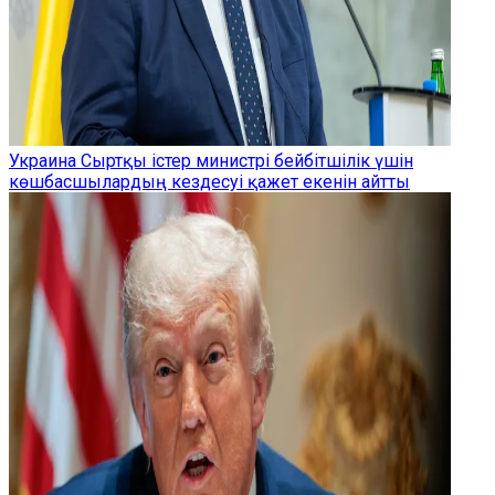
Украина Сыртқы істер министрі бейбітшілік үшін
көшбасшылардың кездесуі қажет екенін айтты