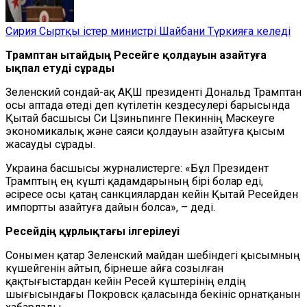
Сирия Сыртқы істер министрі Шайбани Түркияға келеді
Трамп
тан
Қытайдың Ресейге қолдауын азайтуға
ықпал етуді сұрады
Зеленский сондай-ақ АҚШ
п
резиденті Дональд Трамптан
осы аптада өтеді деп күтілетін кездесулері барысында
Қытай басшысы Си Цзиньпинге Пекиннің Мәскеуге
экономикалық және саяси қолдауын азайтуға қысым
жасауды сұрады.
Украина басшысы журналистерге:
«Бұл Президент
Трамптың ең күшті қадамдарының бірі болар еді,
әсіресе осы қатаң санкциялардан кейін Қытай Ресейден
импортты азайтуға дайын болса», – деді.
Ресейдің құрлықтағы ілгерілеуі
Сонымен қатар Зеленский майдан шебіндегі қысымның
күшейгенін айтып, бірнеше айға созылған
қақтығыстардан кейін Ресей күштерінің елдің
шығысындағы Покровск қаласында бекініс орнатқанын