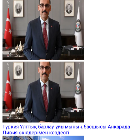
Түркия Ұлттық барлау ұйымының басшысы Анкарада
Ливия өкілдерімен кездесті