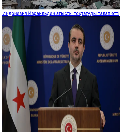
Индонезия Израильден атысты тоқтатуды талап етті