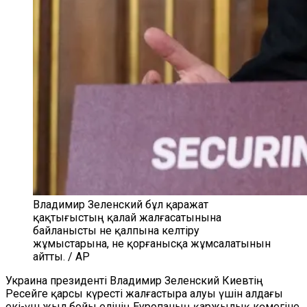
Владимир Зеленский бұл қаражат
қақтығыстың қалай жалғасатынына
байланысты не қалпына келтіру
жұмыстарына, не қорғанысқа жұмсалатынын
айтты. / AP
Украина
п
резиденті Владимир Зеленский Киевтің
Ресейге қарсы күресті жалғастыра алуы үшін алдағы
екі-үш жыл бойы елінің Еуропаның қаржылық көмегіне