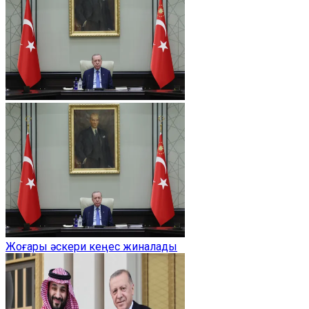
Жоғары әскери кеңес жиналады