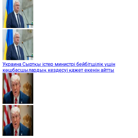
Украина Сыртқы істер министрі бейбітшілік үшін
көшбасшылардың кездесуі қажет екенін айтты