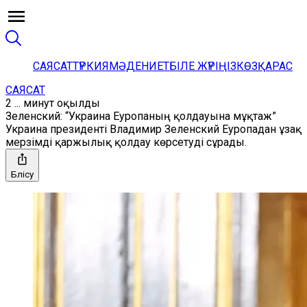
САЯСАТ
ТҮРКИЯ
МӘДЕНИЕТ
БІЛЕ ЖҮРІҢІЗ
КӨЗҚАРАС
САЯСАТ
2 ... минут оқылды
Зеленский: “Украина Еуропаның қолдауына мұқтаж”
Украина президенті Владимир Зеленский Еуропадан ұзақ
мерзімді қаржылық қолдау көрсетуді сұрады.
Бөлісу