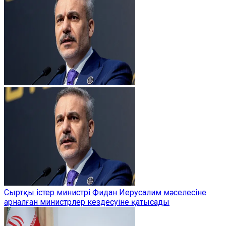
Сыртқы істер министрі Фидан Иерусалим мәселесіне
арналған министрлер кездесуіне қатысады