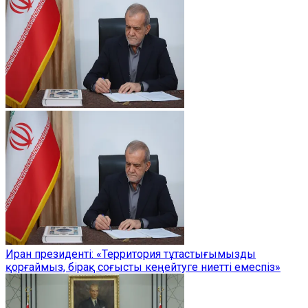
Иран президенті: «Территория тұтастығымызды
қорғаймыз, бірақ соғысты кеңейтуге ниетті емеспіз»