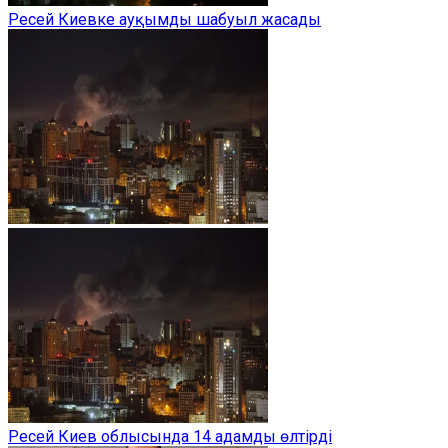
Ресей Киевке ауқымды шабуыл жасады
Ресей Киев облысында 14 адамды өлтірді