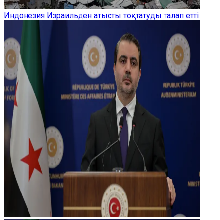
Индонезия Израильден атысты тоқтатуды талап етті