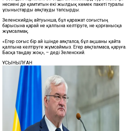
несиені де қамтитын екі жылдық көмек пакеті туралы
ұсыныстарды аяқтауды тапсырды.
Зеленскийдің айтуынша, бұл қаражат соғыстың
барысына қарай не қалпына келтіруге, не қорғанысқа
жұмсалмақ.
«Егер соғыс бір ай ішінде аяқталса, бұл ақшаны қайта
қалпына келтіруге жұмсаймыз. Егер аяқталмаса
,
қаруға.
Басқа таңдау жоқ», – деді Зеленский.
ҰСЫНЫЛҒАН