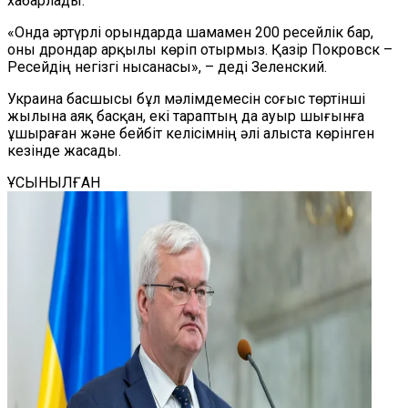
хабарлады.
«Онда әртүрлі орындарда шамамен 200 ресейлік бар,
оны дрондар арқылы көр
іп отырмыз
. Қазір Покровск –
Ресейдің негізгі нысанасы», – деді Зеленский.
Украина басшысы бұл мәлімдемесін соғыс төртінші
жылына аяқ басқан, екі тараптың да ауыр шығынға
ұшыраған және бейбіт келісімнің әлі алыста көрінген
кезінде жасады.
ҰСЫНЫЛҒАН