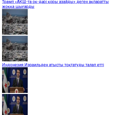
Трамп «АҚШ-та оқ-дәрі қоры азайды» деген ақпаратты
жоққа шығарды
Индонезия Израильден атысты тоқтатуды талап етті