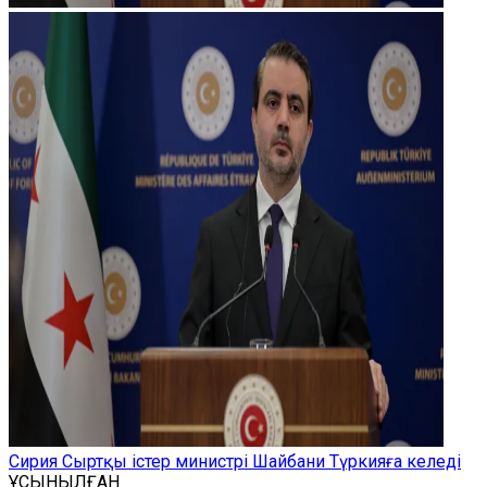
Сирия Сыртқы істер министрі Шайбани Түркияға келеді
ҰСЫНЫЛҒАН