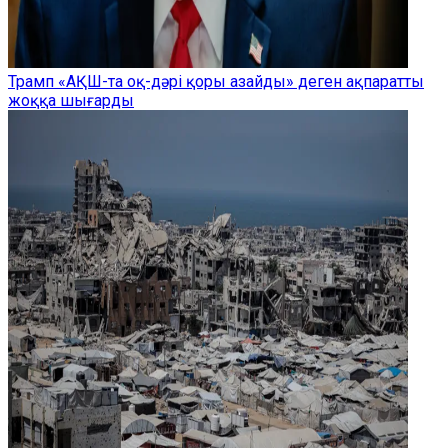
Трамп «АҚШ-та оқ-дәрі қоры азайды» деген ақпаратты
жоққа шығарды