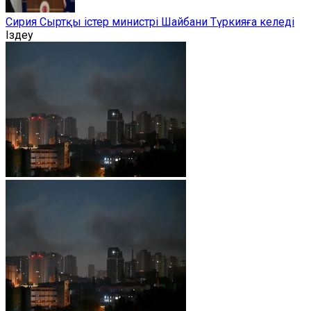
Сирия Сыртқы істер министрі Шайбани Түркияға келеді
Іздеу