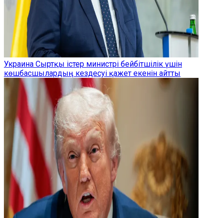
Украина Сыртқы істер министрі бейбітшілік үшін
көшбасшылардың кездесуі қажет екенін айтты