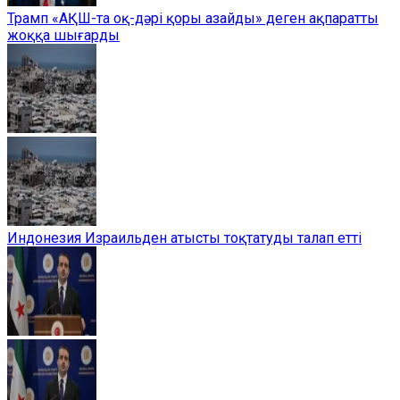
Трамп «АҚШ-та оқ-дәрі қоры азайды» деген ақпаратты
жоққа шығарды
Индонезия Израильден атысты тоқтатуды талап етті