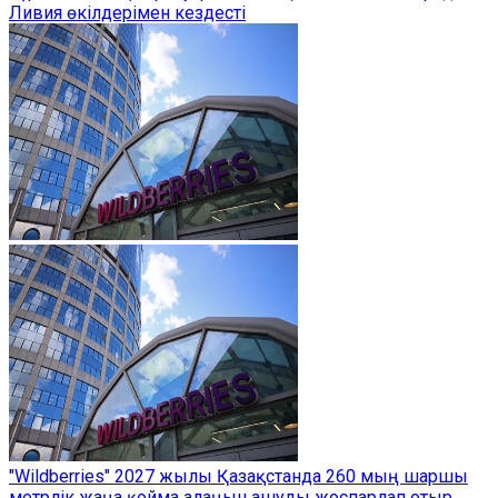
Ливия өкілдерімен кездесті
"Wildberries" 2027 жылы Қазақстанда 260 мың шаршы
метрлік жаңа қойма алаңын ашуды жоспарлап отыр