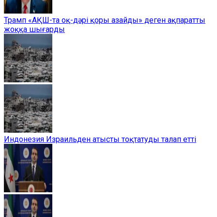
Трамп «АҚШ-та оқ-дәрі қоры азайды» деген ақпаратты
жоққа шығарды
Индонезия Израильден атысты тоқтатуды талап етті