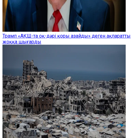
Трамп «АҚШ-та оқ-дәрі қоры азайды» деген ақпаратты
жоққа шығарды