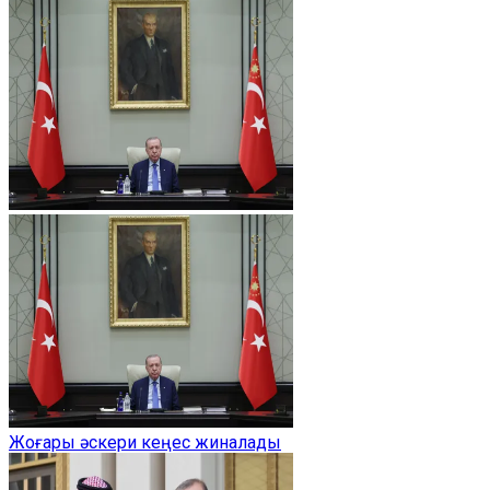
Жоғары әскери кеңес жиналады