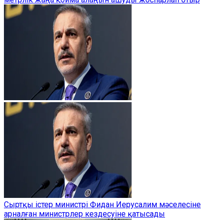
Сыртқы істер министрі Фидан Иерусалим мәселесіне
арналған министрлер кездесуіне қатысады