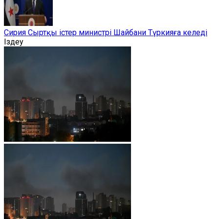
Сирия Сыртқы істер министрі Шайбани Түркияға келеді
Іздеу