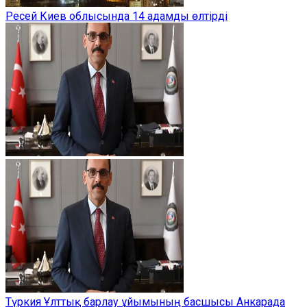
Ресей Киев облысында 14 адамды өлтірді
Түркия Ұлттық барлау ұйымының басшысы Анкарада