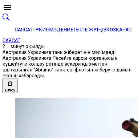
САЯСАТ
ТҮРКИЯ
МӘДЕНИЕТ
БІЛЕ ЖҮРІҢІЗ
КӨЗҚАРАС
САЯСАТ
2 ... минут оқылды
Австралия Украинаға танк жіберетінін мәлімдеді
Австралия Украинаға Ресейге қарсы қорғанысын
күшейтуге қолдау ретінде әскери қызметтен
шығарылған “Abrams” танктері флотын жіберуге дайын
екенін хабарлады.
Бөлісу