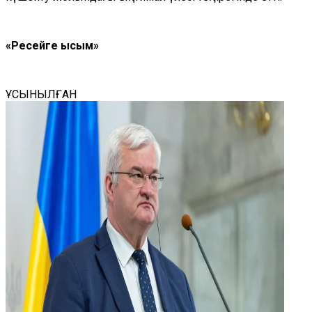
«Ресейге қысым»
ҰСЫНЫЛҒАН