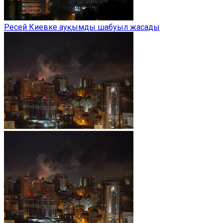
Ресей Киевке ауқымды шабуыл жасады