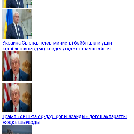
Украина Сыртқы істер министрі бейбітшілік үшін
көшбасшылардың кездесуі қажет екенін айтты
Трамп «АҚШ-та оқ-дәрі қоры азайды» деген ақпаратты
жоққа шығарды