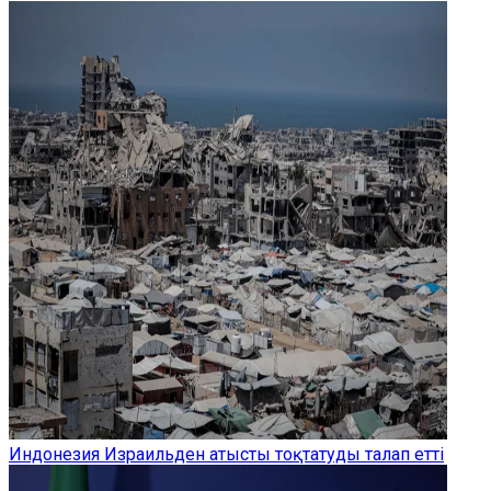
Индонезия Израильден атысты тоқтатуды талап етті