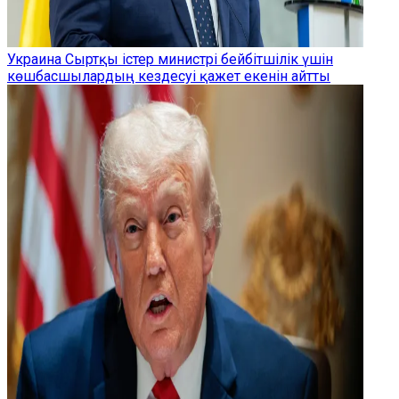
Украина Сыртқы істер министрі бейбітшілік үшін
көшбасшылардың кездесуі қажет екенін айтты