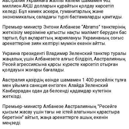
Австралия Украинаға жалпы көлемі шамамен 962
миллион АҚШ долларын құрайтын қолдау көрсетіп
келеді. Бұл көмек әскери, гуманитарлық және
экономикалық саладағы түрлі бастамаларды қамтиды.
Премьер-министр Энтони Албанезе “Abrams” танктерінің
жеткізілу мерзіміне қатысты нақты мәлімет беруден бас
тартып, бұл ақпараттың жариялануы Украинаның соғыс
әрекеттеріне зиян келтіруі мүмкін екенін айтты.
Украина президенті Владимир Зеленский танктер туралы
жаңалық үшін Албанезеге алғыс білдіріп, Австралияның
Ресей агрессиясына қарсы күресте көрсетіп отырған
қолдауын жоғары бағалады.
Австралия қазірдің өзінде шамамен 1 400 ресейлік тұлға
мен ұйымға санкция енгізген. Алайда Зеленский
Канберрадан одан да белсенді қадамдар күтетінін
жеткізді.
Премьер-министр Албанезе Австралияның "Ресейге
қысым жасау үшін тағы не істей алатынын қарастыра
беретінін" айтып, жаңа әрекеттерге ашық екенін
меңзеді.