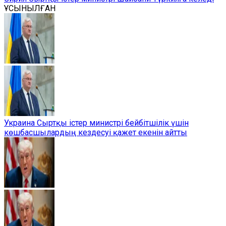
ҰСЫНЫЛҒАН
Украина Сыртқы істер министрі бейбітшілік үшін
көшбасшылардың кездесуі қажет екенін айтты