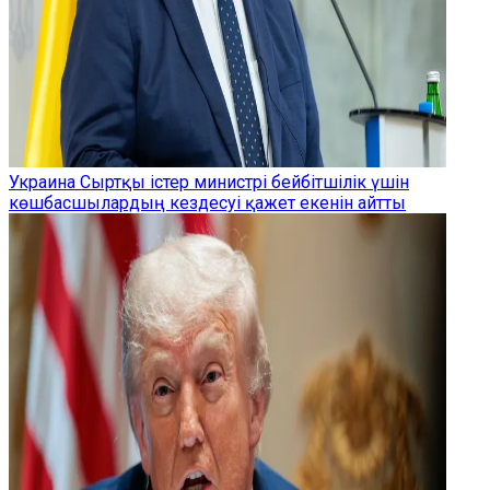
Украина Сыртқы істер министрі бейбітшілік үшін
көшбасшылардың кездесуі қажет екенін айтты