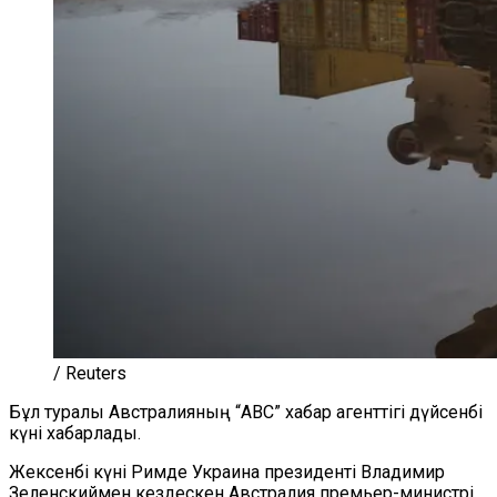
/ Reuters
Бұл туралы Австралияның “ABC” хабар агенттігі дүйсенбі
күні хабарлады.
Жексенбі күні Римде Украина президенті Владимир
Зеленскиймен кездескен Австралия премьер-министрі