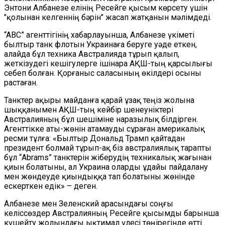
Энтони Албанезе елінің Ресейге қысым көрсету үшін
"қолынан келгеннің бәрін" жасап жатқанын мәлімдеді.
“ABC” агенттігінің хабарлауынша, Албанезе үкіметі
былтыр танк флотын Украинаға беруге уәде еткен,
алайда бұл техника Австралияда тұрып қалып,
жеткізудегі кешігулерге ішінара АҚШ-тың қарсылығы
себеп болған. Қорғаныс саласының өкілдері осыны
растаған.
Танктер ақыры майданға қарай ұзақ теңіз жолына
шыққанымен АҚШ-тың кейбір шенеуніктері
Австралияның бұл шешіміне наразылық білдірген.
Агенттікке аты-жөнін атамауды сұраған америкалық
ресми тұлға: «Былтыр Дональд Трамп қайтадан
президент болмай тұрып-ақ біз австралиялық тарапты
бұл “Abrams” танктерін жіберудің техникалық жағынан
қиын болатыны, ал Украина оларды ұдайы пайдалану
мен жөндеуде қиындыққа тап болатыны жөнінде
ескерткен едік» – деген.
Албанезе мен Зеленский арасындағы соңғы
келіссөздер Австралияның Ресейге қысымды барынша
күшейту жолындағы ықтимал үлесі төңірегінде өтті.