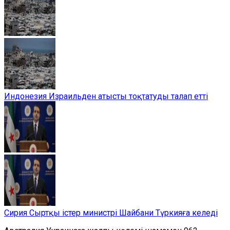
Индонезия Израильден атысты тоқтатуды талап етті
Сирия Сыртқы істер министрі Шайбани Түркияға келеді