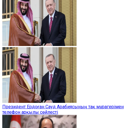
Президент Ердоған Сауд Арабиясының тақ мұрагерімен
телефон арқылы сөйлесті