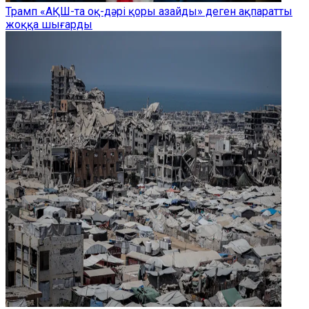
Трамп «АҚШ-та оқ-дәрі қоры азайды» деген ақпаратты
жоққа шығарды