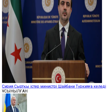
Сирия Сыртқы істер министрі Шайбани Түркияға келеді
ҰСЫНЫЛҒАН