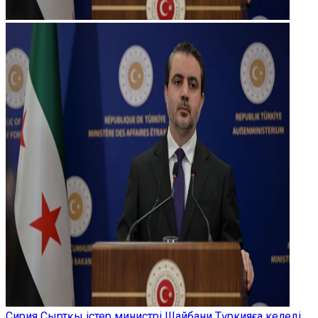
Сирия Сыртқы істер министрі Шайбани Түркияға келеді