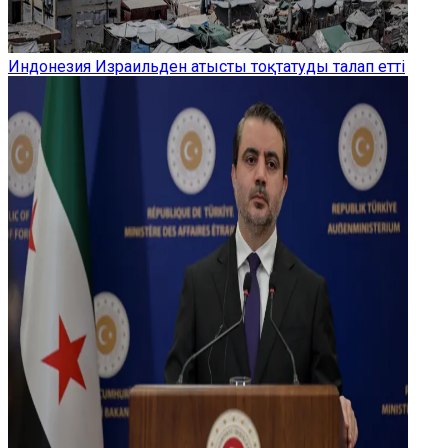
Индонезия Израильден атысты тоқтатуды талап етті