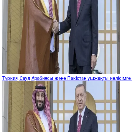
Түркия, Сауд Арабиясы және Пәкістан үшжақты келісімге