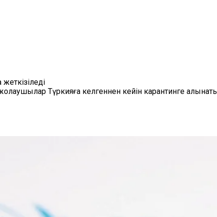
 жеткізіледі
жолаушылар Түркияға келгеннен кейін карантинге алынат