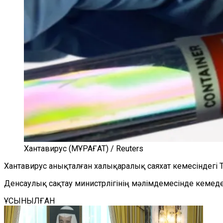
Хантавирус (МҰРАҒАТ) / Reuters
Хантавирус анықталған халықаралық саяхат кемесіндегі Т
Денсаулық сақтау министрлігінің мәлімдемесінде кемедег
ҰСЫНЫЛҒАН