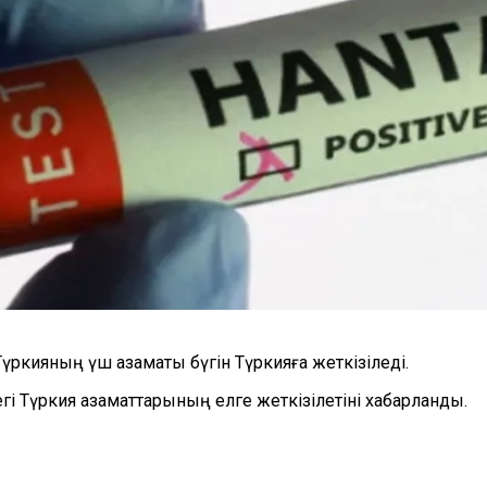
үркияның үш азаматы бүгін Түркияға жеткізіледі.
і Түркия азаматтарының елге жеткізілетіні хабарланды.