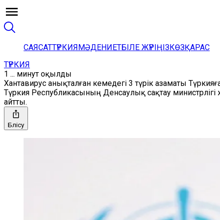
САЯСАТ
ТҮРКИЯ
МӘДЕНИЕТ
БІЛЕ ЖҮРІҢІЗ
КӨЗҚАРАС
ТҮРКИЯ
1 ... минут оқылды
Хантавирус анықталған кемедегі 3 түрік азаматы Түркияға
Түркия Республикасының Денсаулық сақтау министрлігі 
айтты.
Бөлісу