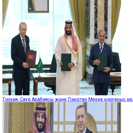
Түркия, Сауд Арабиясы және Пәкістан Мекке қорғаныс ке