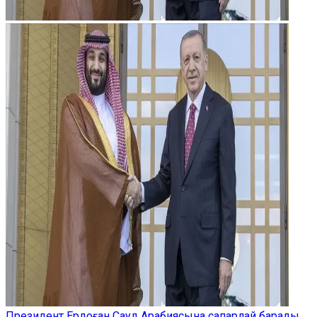
Президент Ердоған Сауд Арабиясына сапарлай барады