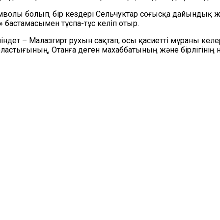
волы болып, бір кездері Сельчуктар соғысқа дайындық жү
 бастамасымен тұспа-тұс келіп отыр.
ндет – Малазгирт рухын сақтап, осы қасиетті мұраны келер
тығының, Отанға деген махаббатының және бірлігінің н