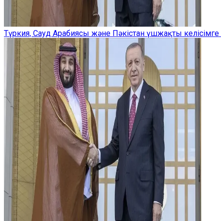
Түркия, Сауд Арабиясы және Пәкістан үшжақты келісімге