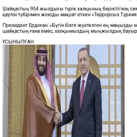
Шайқастың 954 жылдығы түрік халқының беріктігінің сим
қаупін түбірімен жоюды мақсат еткен «Террорсыз Түркия»
Президент Ердоған: «Бүгін бізге жүктелген ең маңызды мі
шайқастың ғана емес, халқымыздың мыңжылдық бауырлас
ҰСЫНЫЛҒАН