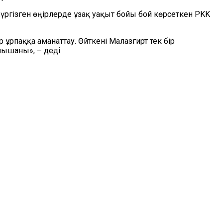
ргізген өңірлерде ұзақ уақыт бойы бой көрсеткен PKK
 ұрпаққа аманаттау. Өйткені Малазгирт тек бір
ышаны», – деді.