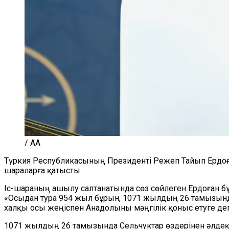
/ AA
Түркия Республикасының Президенті Режеп Тайып Ердоғ
шараларға қатысты.
Іс-шараның ашылу салтанатында сөз сөйлеген Ердоған бұ
«Осыдан тура 954 жыл бұрын, 1071 жылдың 26 тамызынд
халқы осы жеңіспен Анадолыны мәңгілік қоныс етуге дег
1071 жылдың 26 тамызында Сельчуктар өздерінен әлдеқа