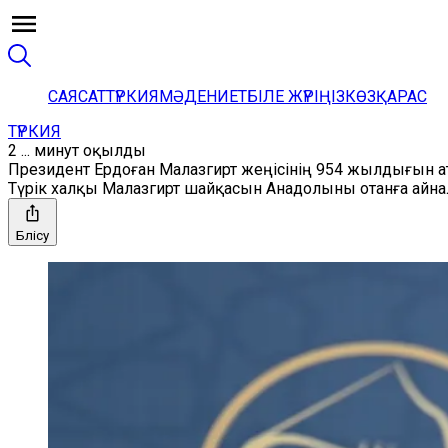
САЯСАТ
ТҮРКИЯ
МӘДЕНИЕТ
БІЛЕ ЖҮРІҢІЗ
КӨЗҚАРАС
ТҮРКИЯ
2 ... минут оқылды
Президент Ердоған Малазгирт жеңісінің 954 жылдығын ат
Түрік халқы Малазгирт шайқасын Анадолыны отанға айн
Бөлісу