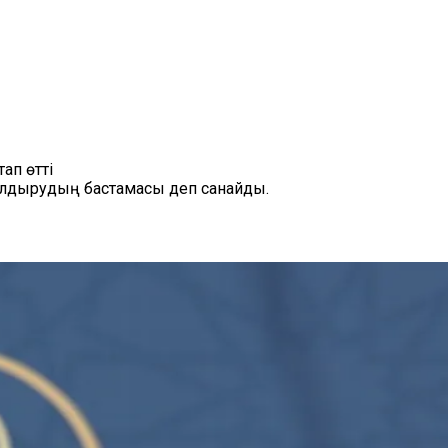
ап өтті
алдырудың бастамасы деп санайды.