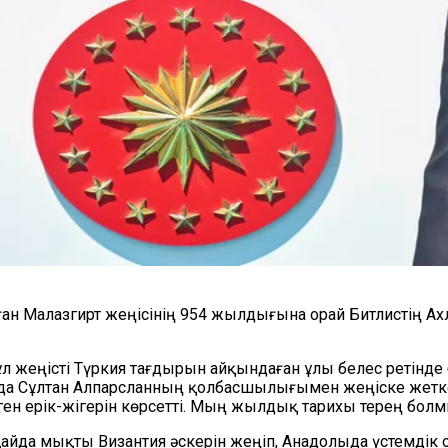
ан Малазгирт жеңісінің 954 жылдығына орай Битлистің А
л жеңісті Түркия тағдырын айқындаған ұлы белес ретінде 
а Сұлтан Алпарсланның қолбасшылығымен жеңіске жеткен
ен ерік-жігерін көрсетті. Мың жылдық тарихы терең болм
йда мықты Византия әскерін жеңіп, Анадолыда үстемдік 