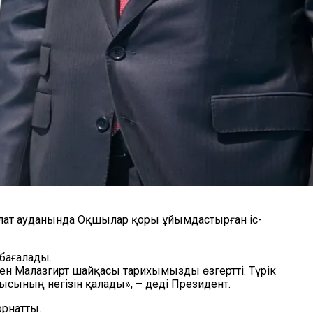
хлат ауданында Оқшылар қоры ұйымдастырған іс-
бағалады.
 Малазгирт шайқасы тарихымызды өзгертті. Түрік
ысының негізін қалады», – деді Президент.
орнатты.