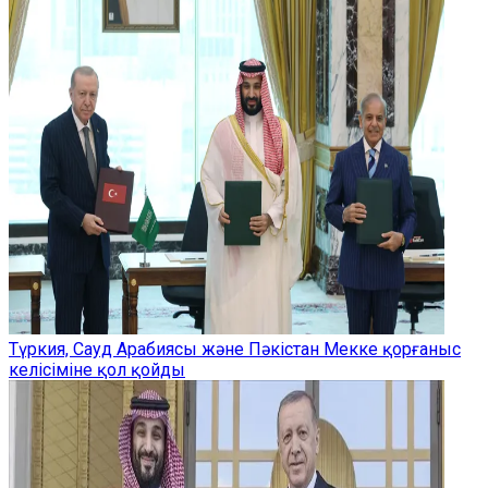
Түркия, Сауд Арабиясы және Пәкістан Мекке қорғаныс
келісіміне қол қойды