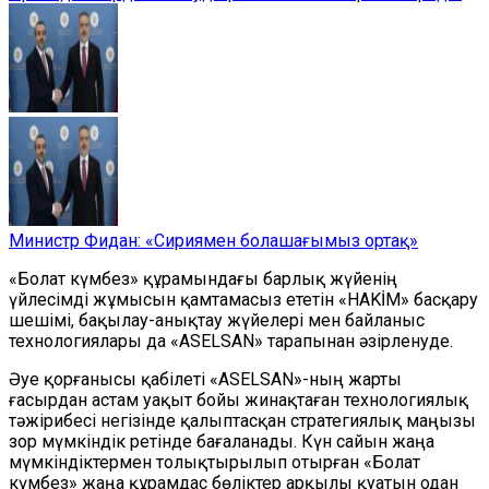
Министр Фидан: «Сириямен болашағымыз ортақ»
«Болат күмбез» құрамындағы барлық жүйенің
үйлесімді жұмысын қамтамасыз ететін «HAKİM» басқару
шешімі, бақылау-анықтау жүйелері мен байланыс
технологиялары да «ASELSAN» тарапынан әзірленуде.
Әуе қорғанысы қабілеті «ASELSAN»-ның жарты
ғасырдан астам уақыт бойы жинақтаған технологиялық
тәжірибесі негізінде қалыптасқан стратегиялық маңызы
зор мүмкіндік ретінде бағаланады. Күн сайын жаңа
мүмкіндіктермен толықтырылып отырған «Болат
күмбез» жаңа құрамдас бөліктер арқылы қуатын одан