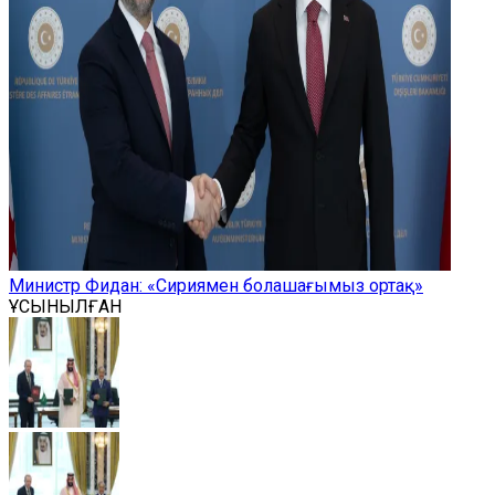
Министр Фидан: «Сириямен болашағымыз ортақ»
ҰСЫНЫЛҒАН