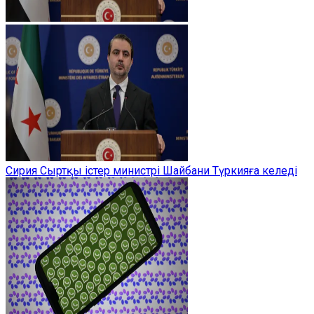
Сирия Сыртқы істер министрі Шайбани Түркияға келеді