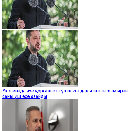
Украинада әуе қорғанысы үшін қолданылатын зымыран
саны үш есе азайды