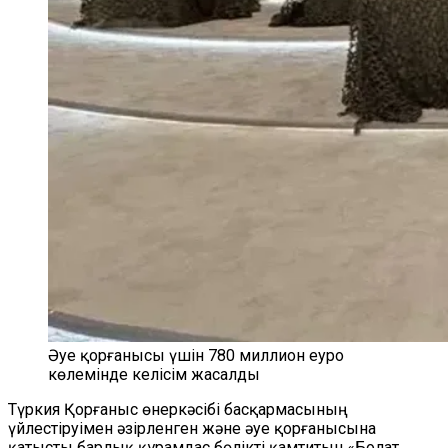
Әуе қорғанысы үшін 780 миллион еуро
көлемінде келісім жасалды
Түркия Қорғаныс өнеркәсібі басқармасының
үйлестіруімен әзірленген және әуе қорғанысына
қатысты барлық құрамдас бөлікті қамтитын «Болат