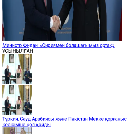
Министр Фидан: «Сириямен болашағымыз ортақ»
ҰСЫНЫЛҒАН
Түркия, Сауд Арабиясы және Пәкістан Мекке қорғаныс
келісіміне қол қойды