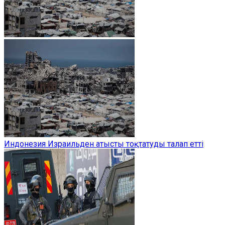
Индонезия Израильден атысты тоқтатуды талап етті