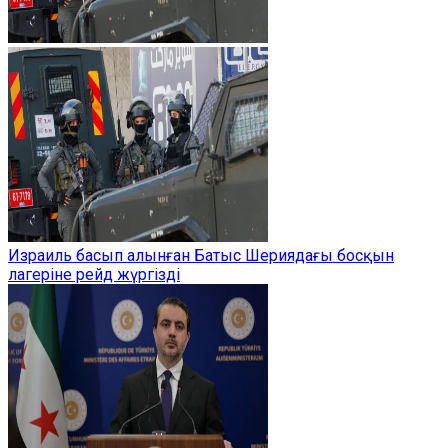
Израиль басып алынған Батыс Шериядағы босқын
лагеріне рейд жүргізді