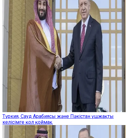
Түркия, Сауд Арабиясы және Пәкістан үшжақты
келісімге қол қоймақ