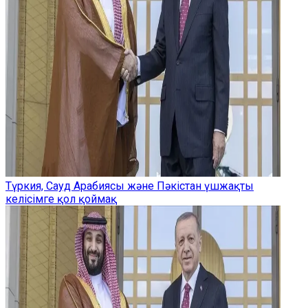
Түркия, Сауд Арабиясы және Пәкістан үшжақты
келісімге қол қоймақ