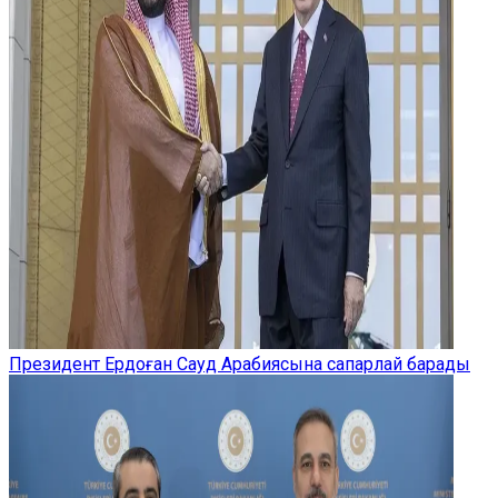
Президент Ердоған Сауд Арабиясына сапарлай барады