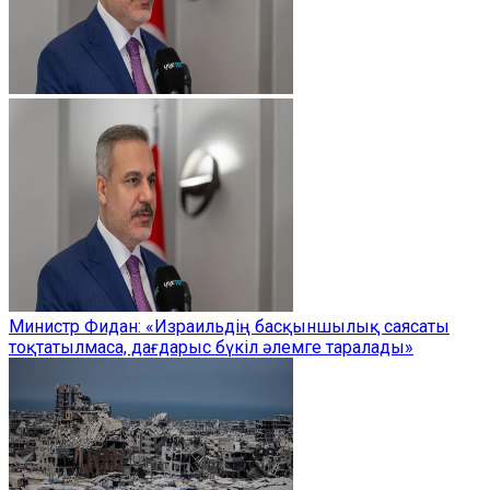
Министр Фидан: «Израильдің басқыншылық саясаты
тоқтатылмаса, дағдарыс бүкіл әлемге таралады»