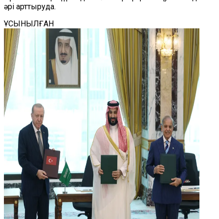
әрі арттыруда.
ҰСЫНЫЛҒАН