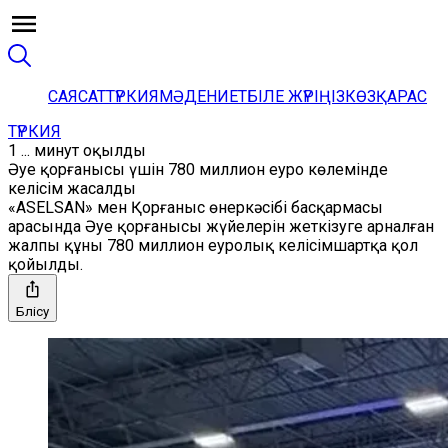
САЯСАТ
ТҮРКИЯ
МӘДЕНИЕТ
БІЛЕ ЖҮРІҢІЗ
КӨЗҚАРАС
ТҮРКИЯ
1 ... минут оқылды
Әуе қорғанысы үшін 780 миллион еуро көлемінде
келісім жасалды
«ASELSAN» мен Қорғаныс өнеркәсібі басқармасы
арасында Әуе қорғанысы жүйелерін жеткізуге арналған
жалпы құны 780 миллион еуролық келісімшартқа қол
қойылды.
Бөлісу