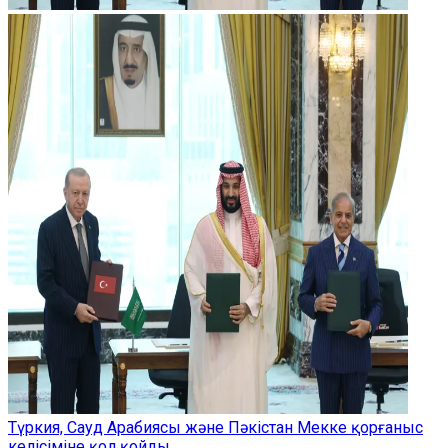
Түркия, Сауд Арабиясы және Пәкістан Мекке қорғаныс
келісіміне қол қойды