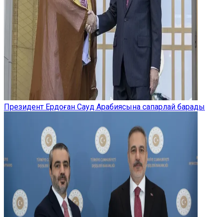
Президент Ердоған Сауд Арабиясына сапарлай барады