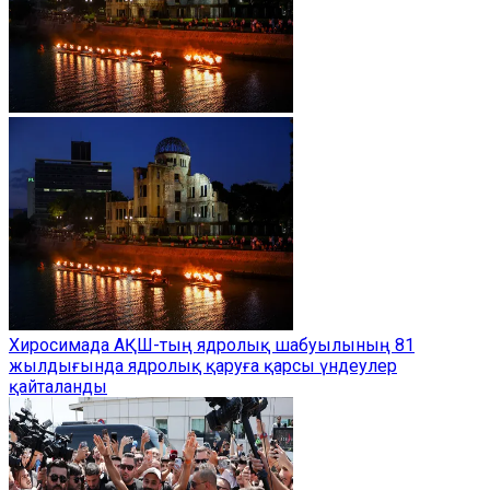
Хиросимада АҚШ-тың ядролық шабуылының 81
жылдығында ядролық қаруға қарсы үндеулер
қайталанды