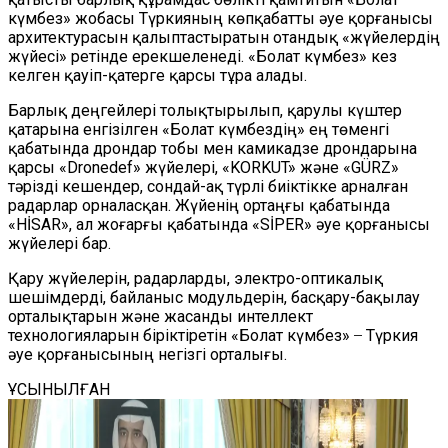
күмбез» жобасы Түркияның көпқабатты әуе қорғанысы
архитектурасын қалыптастыратын отандық «жүйелердің
жүйесі» ретінде ерекшеленеді. «Болат күмбез» кез
келген қауіп-қатерге қарсы тұра алады.
Барлық деңгейлері толықтырылып, қарулы күштер
қатарына енгізілген «Болат күмбездің» ең төменгі
қабатында дрондар тобы мен камикадзе дрондарына
қарсы «Dronedef» жүйелері, «KORKUT» және «GÜRZ»
тәрізді кешендер, сондай-ақ түрлі биіктікке арналған
радарлар орналасқан. Жүйенің ортаңғы қабатында
«HİSAR», ал жоғарғы қабатында «SİPER» әуе қорғанысы
жүйелері бар.
Қару жүйелерін, радарларды, электро-оптикалық
шешімдерді, байланыс модульдерін, басқару-бақылау
орталықтарын және жасанды интеллект
технологияларын біріктіретін «Болат күмбез» ̶ Түркия
әуе қорғанысының негізгі орталығы.
ҰСЫНЫЛҒАН