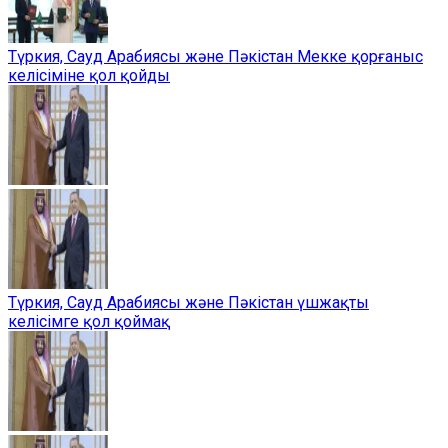
Түркия, Сауд Арабиясы және Пәкістан Мекке қорғаныс
келісіміне қол қойды
Түркия, Сауд Арабиясы және Пәкістан үшжақты
келісімге қол қоймақ