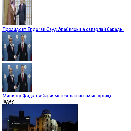
Президент Ердоған Сауд Арабиясына сапарлай барады
Министр Фидан: «Сириямен болашағымыз ортақ»
Іздеу