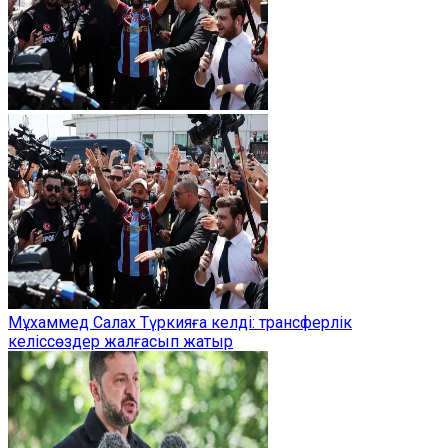
Мұхаммед Салах Түркияға келді: трансферлік
келіссөздер жалғасып жатыр