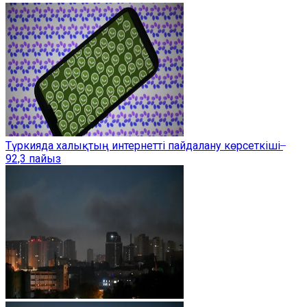
Түркияда халықтың интернетті пайдалану көрсеткіші ̶
92,3 пайыз