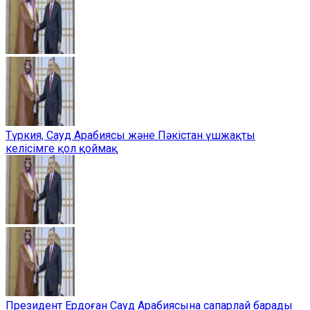
Түркия, Сауд Арабиясы және Пәкістан үшжақты
келісімге қол қоймақ
Президент Ердоған Сауд Арабиясына сапарлай барады