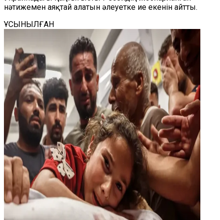
нәтижемен аяқтай алатын әлеуетке ие екенін айтты.
ҰСЫНЫЛҒАН