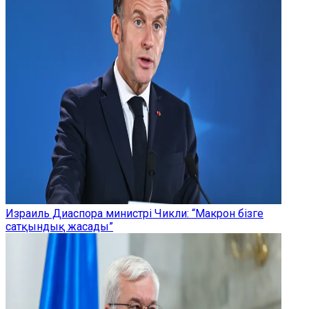
Израиль Диаспора министрі Чикли: “Макрон бізге
сатқындық жасады”