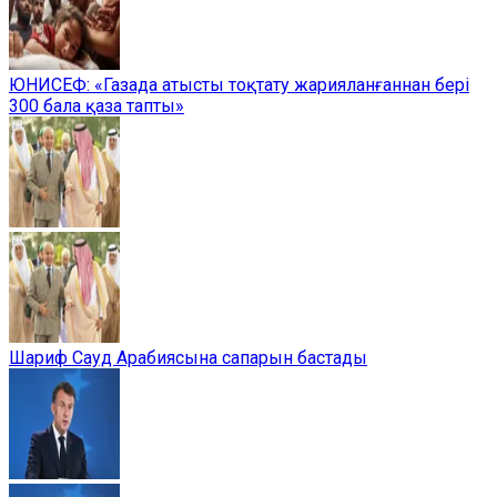
ЮНИСЕФ: «Газада атысты тоқтату жарияланғаннан бері
300 бала қаза тапты»
Шариф Сауд Арабиясына сапарын бастады