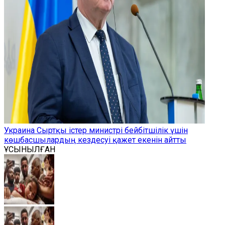
Украина Сыртқы істер министрі бейбітшілік үшін
көшбасшылардың кездесуі қажет екенін айтты
ҰСЫНЫЛҒАН