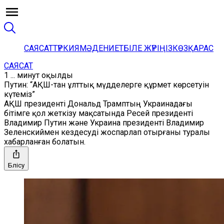
САЯСАТ
ТҮРКИЯ
МӘДЕНИЕТ
БІЛЕ ЖҮРІҢІЗ
КӨЗҚАРАС
САЯСАТ
1 ... минут оқылды
Путин: “АҚШ-тан ұлттық мүдделерге құрмет көрсетуін
күтеміз”
АҚШ президенті Дональд Трамптың Украинадағы
бітімге қол жеткізу мақсатында Ресей президенті
Владимир Путин және Украина президенті Владимир
Зеленскиймен кездесуді жоспарлап отырғаны туралы
хабарланған болатын.
Бөлісу