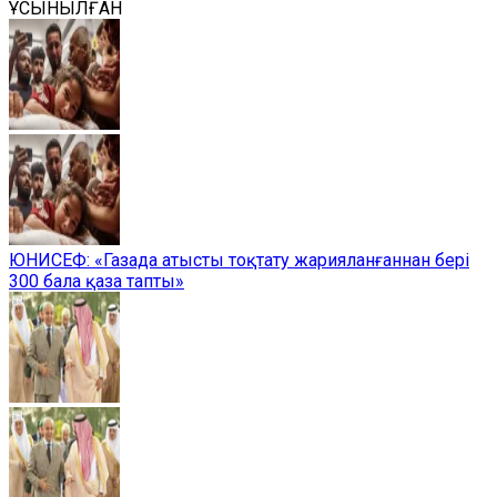
ҰСЫНЫЛҒАН
ЮНИСЕФ: «Газада атысты тоқтату жарияланғаннан бері
300 бала қаза тапты»