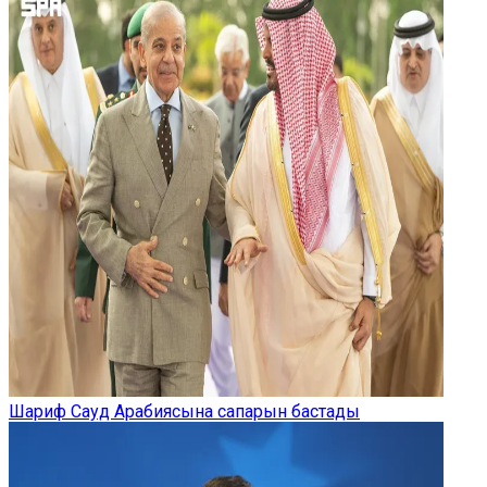
Шариф Сауд Арабиясына сапарын бастады