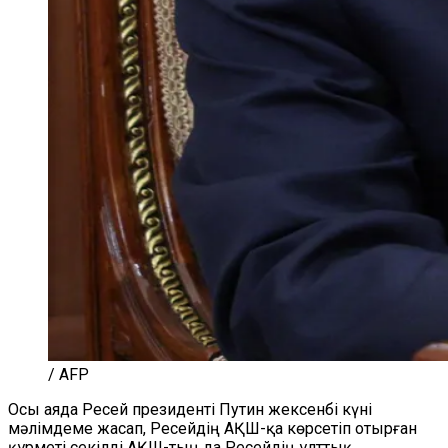
/ AFP
Осы аяда Ресей президенті Путин жексенбі күні
мәлімдеме жасап, Ресейдің АҚШ-қа көрсетіп отырған
құрметі секілді АҚШ-тың да Ресейдің ұлттық