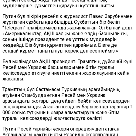
мүдделеріне құрметпен қарауын күтетінін айтты.
Путин бұл пікірін ресейлік журналист Павел Зарубинмен
жүргізген сұхбатында білдірді. Сұхбаттың бір бөлігі
“Telegram” платформасында жарияланған. Ол былай деді:
«Америкалықтар, АҚШ халқы және елдің басшылығы,
соның ішінде президент те өз ұлттық мүдделерін
көздейді. Біз бұған құрметпен қараймыз. Бізге де
сондай кұрмет танытылуы керек деп есептейміз.»
Бұл мәлімдеме АҚШ президенті Трамптың дүйсенбі күні
Ресей мен Украина басшыларымен бітім туралы
келіссөздер өткізуге ниетті екенін жариялауынан кейін
жасалды.
Трамптың бұл бастамасы Түркияның арағайындық
етуімен Стамбулда өткен Ресей мен Украина
арасындағы жоғары деңгейдегі бейбіт келіссөздерден
соң жарияланды. Аталған кездесу барысында тараптар 1
000 соғыс тұтқынын өзара алмастыруға және бітім
туралы келіссөздерді жалғастыруға келісті.
Путин Ресей «арнайы әскери операция» деп атаған
Украинадағы қақтығысты Ресейдің жоспарланған