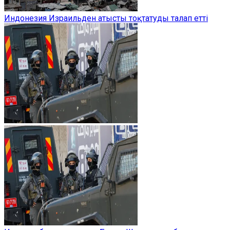
Индонезия Израильден атысты тоқтатуды талап етті