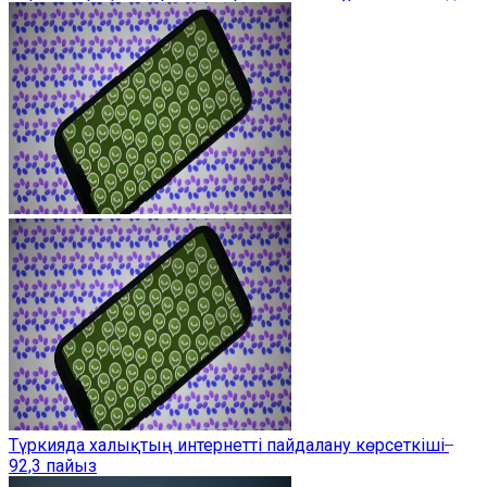
Түркияда халықтың интернетті пайдалану көрсеткіші ̶
92,3 пайыз