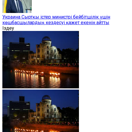
Украина Сыртқы істер министрі бейбітшілік үшін
көшбасшылардың кездесуі қажет екенін айтты
Іздеу