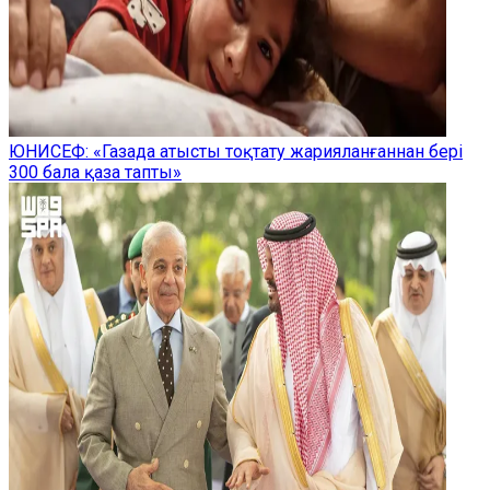
ЮНИСЕФ: «Газада атысты тоқтату жарияланғаннан бері
300 бала қаза тапты»