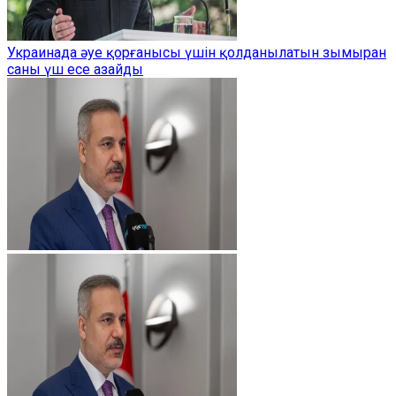
Украинада әуе қорғанысы үшін қолданылатын зымыран
саны үш есе азайды