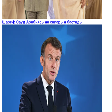
Шариф Сауд Арабиясына сапарын бастады