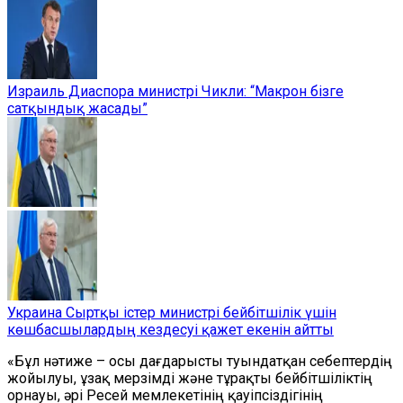
Израиль Диаспора министрі Чикли: “Макрон бізге
сатқындық жасады”
Украина Сыртқы істер министрі бейбітшілік үшін
көшбасшылардың кездесуі қажет екенін айтты
«Бұл нәтиже – осы дағдарысты туындатқан себептердің
жойылуы, ұзақ мерзімді және тұрақты бейбітшіліктің
орнауы, әрі Ресей мемлекетінің қауіпсіздігінің