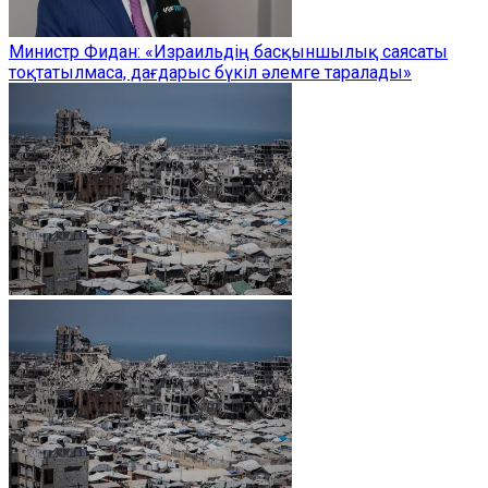
Министр Фидан: «Израильдің басқыншылық саясаты
тоқтатылмаса, дағдарыс бүкіл әлемге таралады»