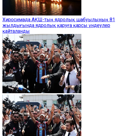
Хиросимада АҚШ-тың ядролық шабуылының 81
жылдығында ядролық қаруға қарсы үндеулер
қайталанды