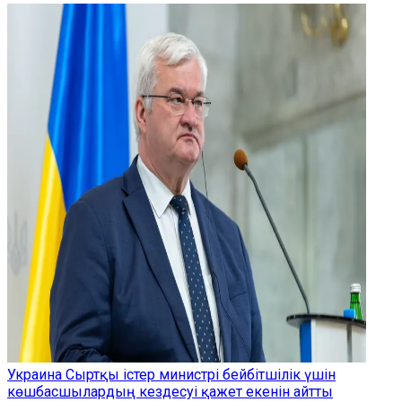
Украина Сыртқы істер министрі бейбітшілік үшін
көшбасшылардың кездесуі қажет екенін айтты