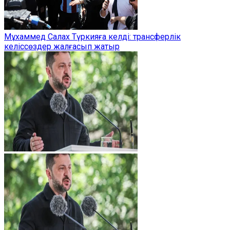
Мұхаммед Салах Түркияға келді: трансферлік
келіссөздер жалғасып жатыр