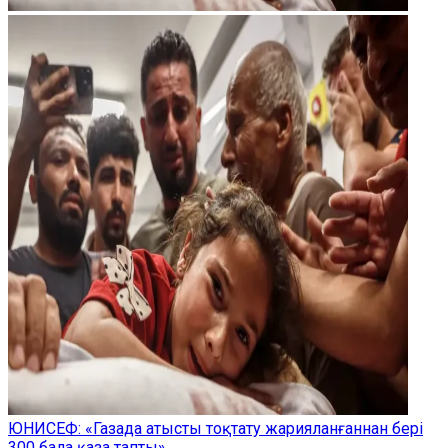
ЮНИСЕФ: «Газада атысты тоқтату жарияланғаннан бері
300 бала қаза тапты»