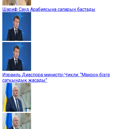
Шариф Сауд Арабиясына сапарын бастады
Израиль Диаспора министрі Чикли: “Макрон бізге
сатқындық жасады”