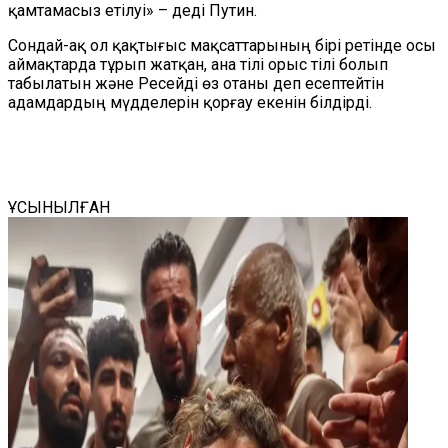
қамтамасыз етілуі» – деді Путин.
Сондай-ақ ол қақтығыс мақсаттарының бірі ретінде осы
аймақтарда тұрып жатқан, ана тілі орыс тілі болып
табылатын және Ресейді өз отаны деп есептейтін
адамдардың мүдделерін қорғау екенін білдірді.
ҰСЫНЫЛҒАН