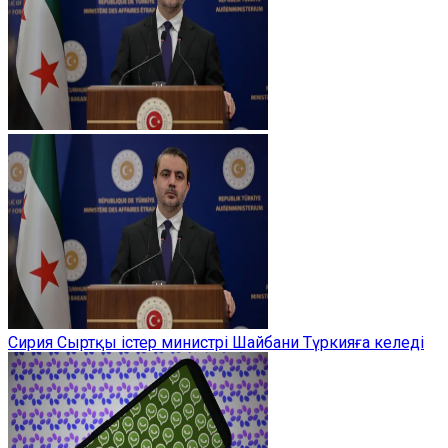
Сирия Сыртқы істер министрі Шайбани Түркияға келеді