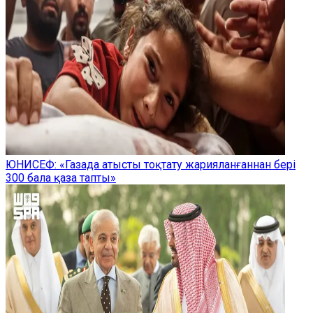
ЮНИСЕФ: «Газада атысты тоқтату жарияланғаннан бері
300 бала қаза тапты»