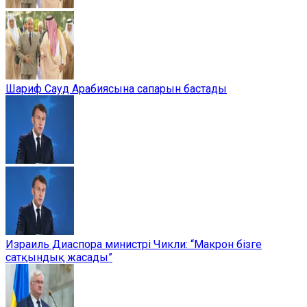
Шариф Сауд Арабиясына сапарын бастады
Израиль Диаспора министрі Чикли: “Макрон бізге
сатқындық жасады”