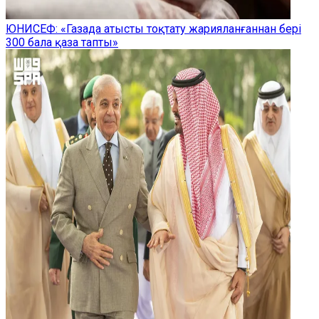
ЮНИСЕФ: «Газада атысты тоқтату жарияланғаннан бері
300 бала қаза тапты»