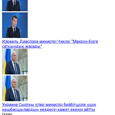
Израиль Диаспора министрі Чикли: “Макрон бізге
сатқындық жасады”
Украина Сыртқы істер министрі бейбітшілік үшін
көшбасшылардың кездесуі қажет екенін айтты
Іздеу