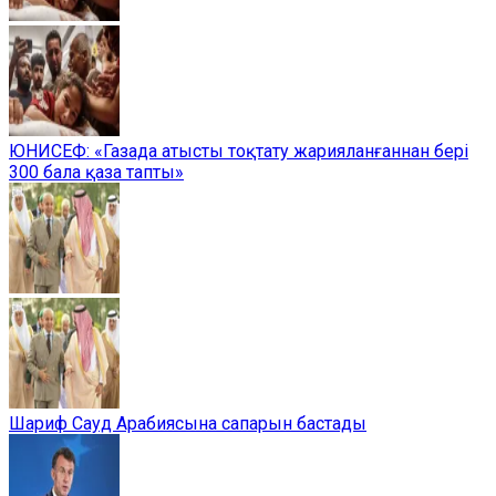
ЮНИСЕФ: «Газада атысты тоқтату жарияланғаннан бері
300 бала қаза тапты»
Шариф Сауд Арабиясына сапарын бастады