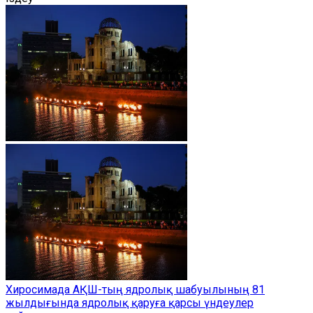
Хиросимада АҚШ-тың ядролық шабуылының 81
жылдығында ядролық қаруға қарсы үндеулер