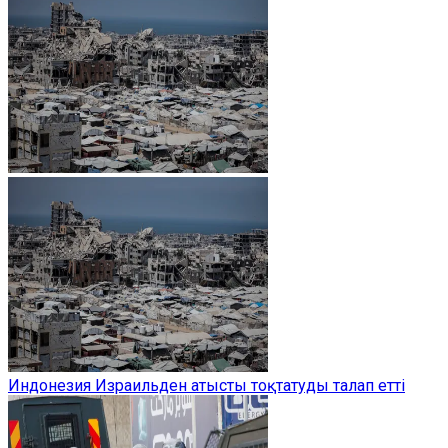
Индонезия Израильден атысты тоқтатуды талап етті