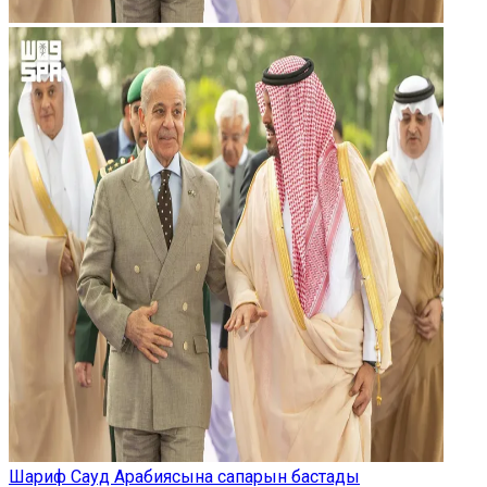
Шариф Сауд Арабиясына сапарын бастады