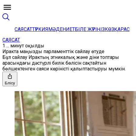
САЯСАТ
ТҮРКИЯ
МӘДЕНИЕТ
БІЛЕ ЖҮРІҢІЗ
КӨЗҚАРАС
САЯСАТ
1 ... минут оқылды
Иракта маңызды парламенттік сайлау өтуде
Бұл сайлау Ирактың этникалық және діни топтары
арасындағы дәстүрлі билік бөлісін сақтайтын
бөлшектенген саяси көріністі қалыптастыруы мүмкін.
Бөлісу