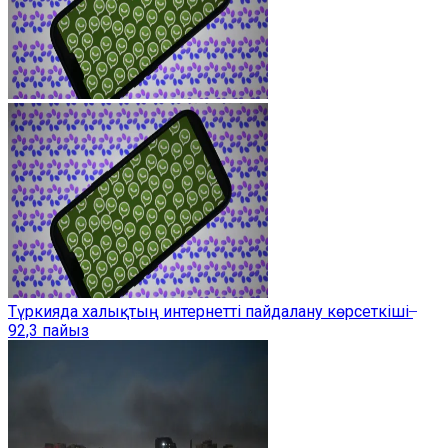
Түркияда халықтың интернетті пайдалану көрсеткіші ̶
92,3 пайыз