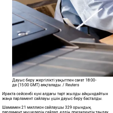
Дауыс беру жергілікті уақытпен сағат 18:00-
де (15:00 GMT) аяқталады. / Reuters
Иракта сейсенбі күні алдағы төрт жылды айқындайтын
жаңа парламент сайлауы үшін дауыс беру басталды.
Шамамен 21 миллион сайлаушы 329 орындық
парламент мүшелерін сайлап, елдің президентін таңдау