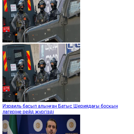
Израиль басып алынған Батыс Шериядағы босқын
лагеріне рейд жүргізді