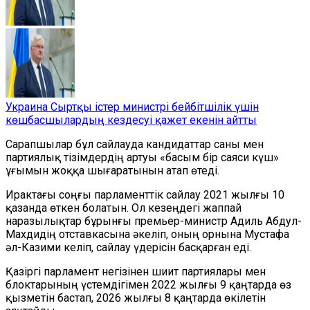
Украина Сыртқы істер министрі бейбітшілік үшін
көшбасшылардың кездесуі қажет екенін айтты
Сарапшылар бұл сайлауда кандидаттар саны мен
партиялық тізімдердің артуы «басым бір саяси күш»
ұғымын жоққа шығаратынын атап өтеді.
Ирактағы соңғы парламенттік сайлау 2021 жылғы 10
қазанда өткен болатын. Ол кезеңдегі жаппай
наразылықтар бұрынғы премьер-министр Адиль Абдул-
Махдидің отставкасына әкеліп, оның орнына Мустафа
әл-Казими келіп, сайлау үдерісін басқарған еді.
Қазіргі парламент негізінен шиит партиялары мен
блоктарының үстемдігімен 2022 жылғы 9 қаңтарда өз
қызметін бастап, 2026 жылғы 8 қаңтарда өкілетін