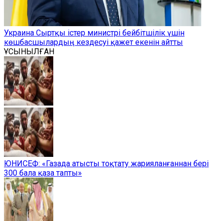
Украина Сыртқы істер министрі бейбітшілік үшін
көшбасшылардың кездесуі қажет екенін айтты
ҰСЫНЫЛҒАН
ЮНИСЕФ: «Газада атысты тоқтату жарияланғаннан бері
300 бала қаза тапты»