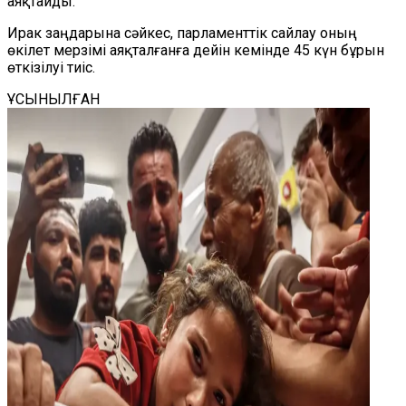
аяқтайды.
Ирак заңдарына сәйкес, парламенттік сайлау оның
өкілет мерзімі аяқталғанға дейін кемінде 45 күн бұрын
өткізілуі тиіс.
ҰСЫНЫЛҒАН