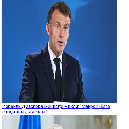
Израиль Диаспора министрі Чикли: “Макрон бізге
сатқындық жасады”