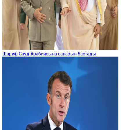
Шариф Сауд Арабиясына сапарын бастады