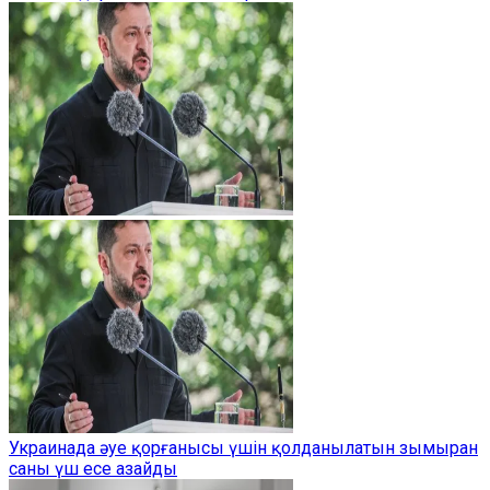
Украинада әуе қорғанысы үшін қолданылатын зымыран
саны үш есе азайды