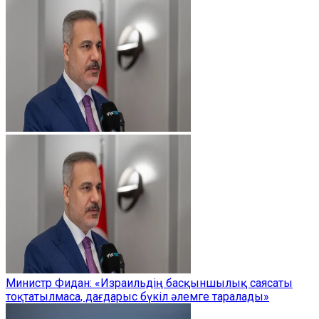
Министр Фидан: «Израильдің басқыншылық саясаты
тоқтатылмаса, дағдарыс бүкіл әлемге таралады»