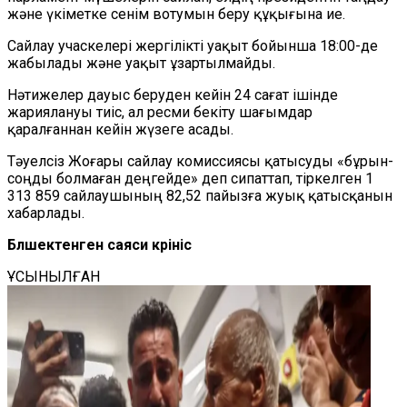
және үкіметке сенім вотумын беру құқығына ие.
Сайлау учаскелері жергілікті уақыт бойынша 18:00-де
жабылады және уақыт ұзартылмайды.
Нәтижелер дауыс беруден кейін 24 сағат ішінде
жариялануы тиіс, ал ресми бекіту шағымдар
қаралғаннан кейін жүзеге асады.
Тәуелсіз Жоғары сайлау комиссиясы қатысуды «бұрын-
соңды болмаған деңгейде» деп сипаттап, тіркелген 1
313 859 сайлаушының 82,52 пайызға жуық қатысқанын
хабарлады.
Бөлшектенген саяси көрініс
ҰСЫНЫЛҒАН