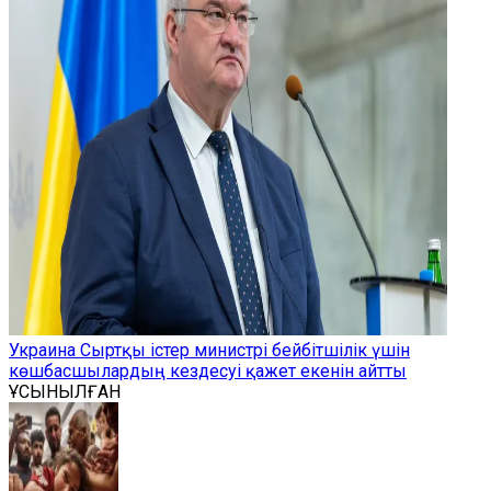
Украина Сыртқы істер министрі бейбітшілік үшін
көшбасшылардың кездесуі қажет екенін айтты
ҰСЫНЫЛҒАН