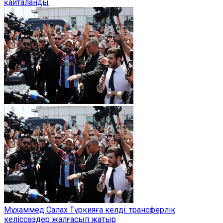
қайталанды
Мұхаммед Салах Түркияға келді: трансферлік
келіссөздер жалғасып жатыр