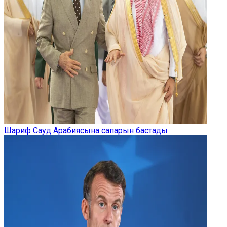
Шариф Сауд Арабиясына сапарын бастады