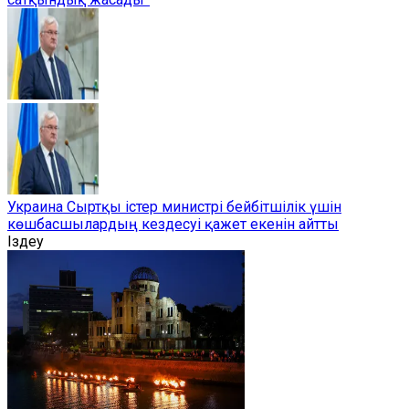
Украина Сыртқы істер министрі бейбітшілік үшін
көшбасшылардың кездесуі қажет екенін айтты
Іздеу