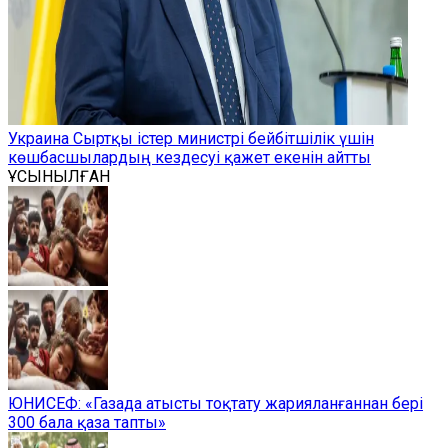
Украина Сыртқы істер министрі бейбітшілік үшін
көшбасшылардың кездесуі қажет екенін айтты
ҰСЫНЫЛҒАН
ЮНИСЕФ: «Газада атысты тоқтату жарияланғаннан бері
300 бала қаза тапты»