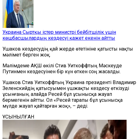
Украина Сыртқы істер министрі бейбітшілік үшін
көшбасшылардың кездесуі қажет екенін айтты
Ушаков кездесудің қай жерде өтетініне қатысты нақты
мәлімет берген жоқ.
Мәлімдеме АҚШ өкілі Стив Уиткоффтың Мәскеуде
Путинмен кездесуінен бір күн өткен соң жасалды.
Ушаков Стив Уиткоффтың Украина президенті Владимир
Зеленскийдің қатысуымен үшжақты кездесу өткізуді
ұсынғанын, алайда Ресей бұл ұсынысқа жауап
бермегенін айтты. Ол «Ресей тарапы бұл ұсынысқа
мүлде жауап қайтарған жоқ», – деді.
ҰСЫНЫЛҒАН