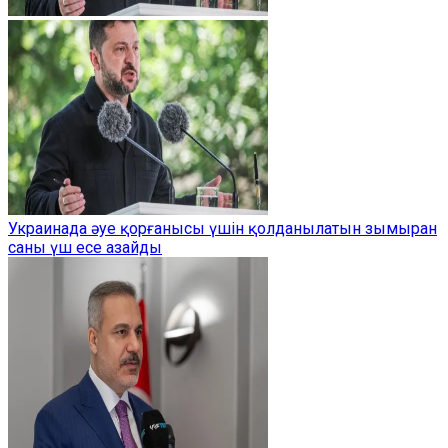
Украинада әуе қорғанысы үшін қолданылатын зымыран
саны үш есе азайды