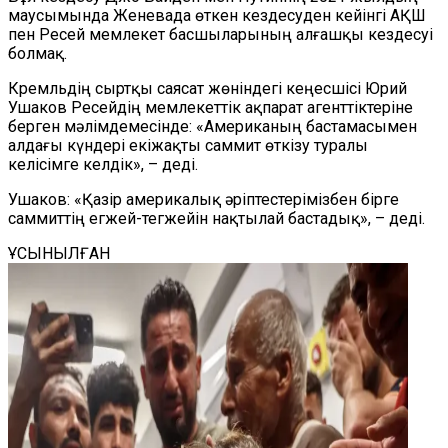
маусымында Женевада өткен кездесуден кейінгі АҚШ
пен Ресей мемлекет басшыларының алғашқы кездесуі
болмақ.
Кремльдің сыртқы саясат жөніндегі кеңесшісі Юрий
Ушаков Ресейдің мемлекеттік ақпарат агенттіктеріне
берген мәлімдемесінде: «Американың бастамасымен
алдағы күндері екіжақты саммит өткізу туралы
келісімге келдік», – деді.
Ушаков: «Қазір америкалық әріптестерімізбен бірге
саммиттің егжей-тегжейін нақтылай бастадық», – деді.
ҰСЫНЫЛҒАН