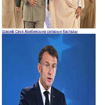
Шариф Сауд Арабиясына сапарын бастады