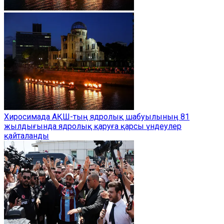
Хиросимада АҚШ-тың ядролық шабуылының 81
жылдығында ядролық қаруға қарсы үндеулер
қайталанды