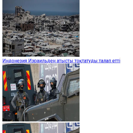
Индонезия Израильден атысты тоқтатуды талап етті