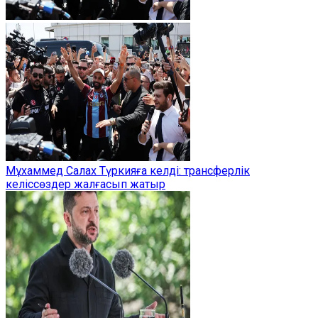
Мұхаммед Салах Түркияға келді: трансферлік
келіссөздер жалғасып жатыр