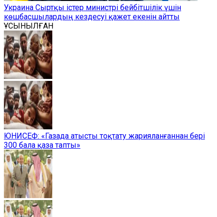
Украина Сыртқы істер министрі бейбітшілік үшін
көшбасшылардың кездесуі қажет екенін айтты
ҰСЫНЫЛҒАН
ЮНИСЕФ: «Газада атысты тоқтату жарияланғаннан бері
300 бала қаза тапты»