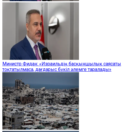
Министр Фидан: «Израильдің басқыншылық саясаты
тоқтатылмаса, дағдарыс бүкіл әлемге таралады»