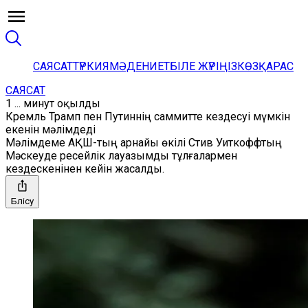
САЯСАТ
ТҮРКИЯ
МӘДЕНИЕТ
БІЛЕ ЖҮРІҢІЗ
КӨЗҚАРАС
САЯСАТ
1 ... минут оқылды
Кремль Трамп пен Путиннің саммитте кездесуі мүмкін
екенін мәлімдеді
Мәлімдеме АҚШ-тың арнайы өкілі Стив Уиткоффтың
Мәскеуде ресейлік лауазымды тұлғалармен
кездескенінен кейін жасалды.
Бөлісу