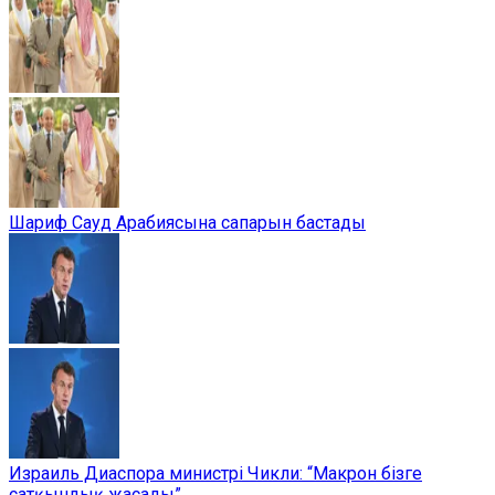
Шариф Сауд Арабиясына сапарын бастады
Израиль Диаспора министрі Чикли: “Макрон бізге
сатқындық жасады”