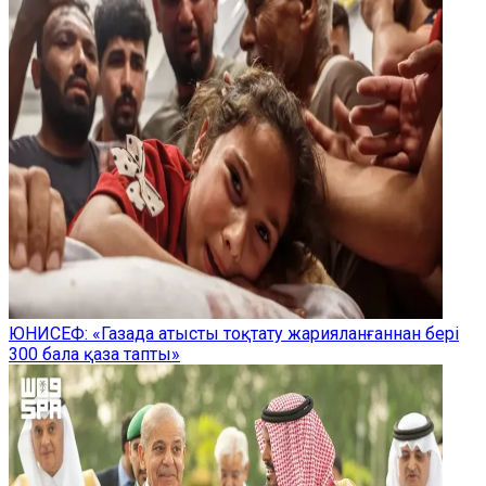
ЮНИСЕФ: «Газада атысты тоқтату жарияланғаннан бері
300 бала қаза тапты»