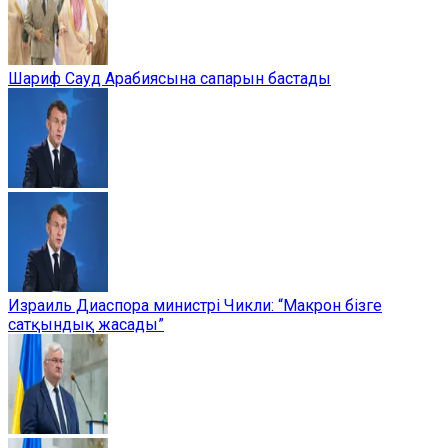
Шариф Сауд Арабиясына сапарын бастады
Израиль Диаспора министрі Чикли: “Макрон бізге
сатқындық жасады”