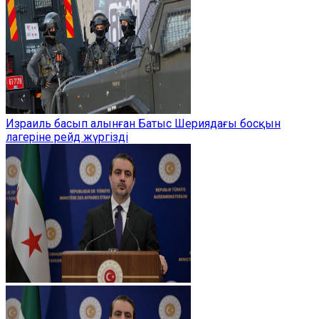
Израиль басып алынған Батыс Шериядағы босқын
лагеріне рейд жүргізді