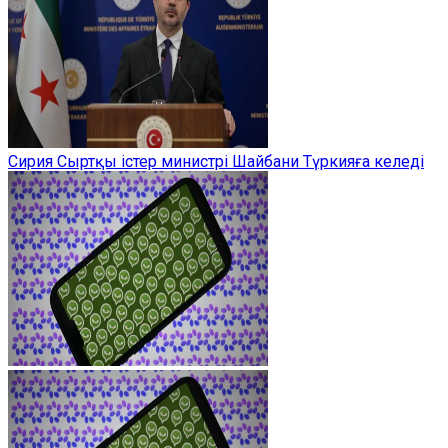
Сирия Сыртқы істер министрі Шайбани Түркияға келеді