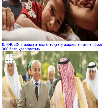
ЮНИСЕФ: «Газада атысты тоқтату жарияланғаннан бері
300 бала қаза тапты»