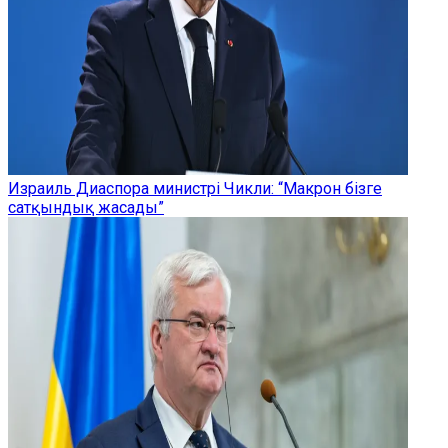
Израиль Диаспора министрі Чикли: “Макрон бізге
сатқындық жасады”