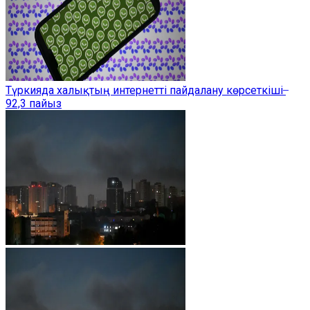
Түркияда халықтың интернетті пайдалану көрсеткіші ̶
92,3 пайыз