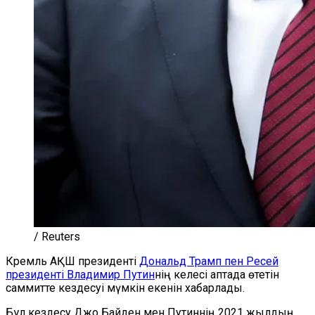
/ Reuters
Кремль АҚШ президенті
Дональд Трамп пен Ресей
президенті Владимир Путин
нің келесі аптада өтетін
саммитте кездесуі мүмкін екенін хабарлады.
Бұл кездесу Джо Байден мен Путиннің 2021 жылдың