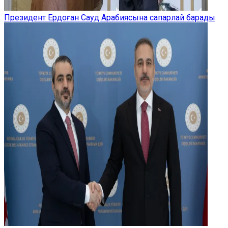
Президент Ердоған Сауд Арабиясына сапарлай барады