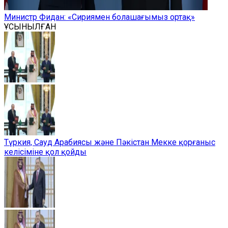
Министр Фидан: «Сириямен болашағымыз ортақ»
ҰСЫНЫЛҒАН
Түркия, Сауд Арабиясы және Пәкістан Мекке қорғаныс
келісіміне қол қойды