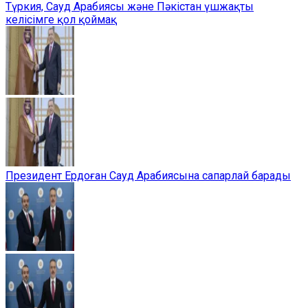
Түркия, Сауд Арабиясы және Пәкістан үшжақты
келісімге қол қоймақ
Президент Ердоған Сауд Арабиясына сапарлай барады