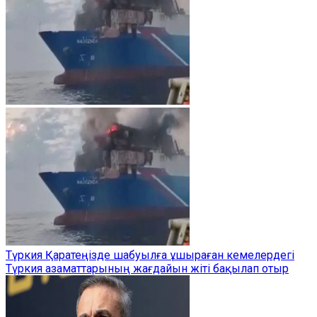
Түркия Қаратеңізде шабуылға ұшыраған кемелердегі
Түркия азаматтарының жағдайын жіті бақылап отыр