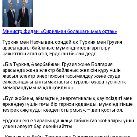
Министр Фидан: «Сириямен болашағымыз ортақ»
Түркия мен Нахчыван, сондай-ақ Түркия мен Грузия
арасындағы байланыс мүмкіндіктерін арттыру
қажеттігін атап өтіп, Ердоған былай деді:
«Біз Түркия, Әзербайжан, Грузия және Болгария
арасында жаңа электр байланыс желісін құру үшін
жасыл электр энергиясын тасымалдау және сауда
саласындағы ынтымақтастық туралы өзара түсіністік
меморандумына қол қойдық.»
«Бұл жобаны, аймақтың энергетикалық қауіпсіздігі мен
өркендеуі үшін тағы бір тарихи қадамды, мүмкіндігінше
тезірек аяқтауды көздеп отырмыз», – деп қосты ол.
Ердоған екі ел арасында жаңа табиғи газ жобалары үшін
үлкен әлеует бар екенін айтты.