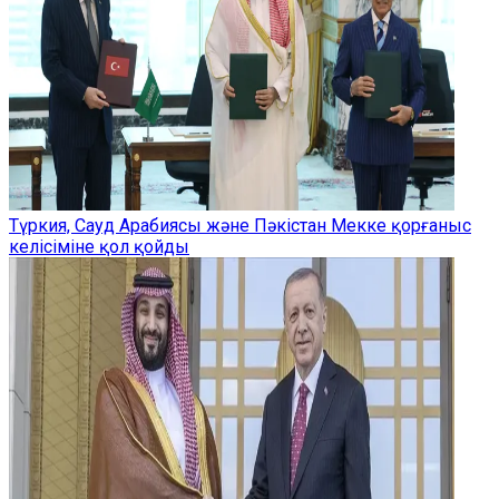
Түркия, Сауд Арабиясы және Пәкістан Мекке қорғаныс
келісіміне қол қойды