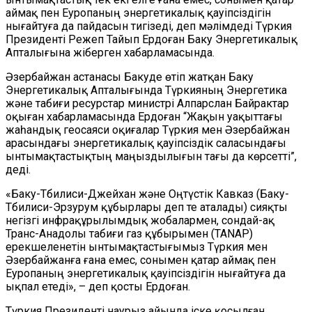
аймақ пен Еуропаның энергетикалық қауіпсіздігін
нығайтуға да пайдасын тигізеді, деп мәлімдеді Түркия
Президенті Режеп Тайып Ердоған Баку Энергетикалық
Апталығына жіберген хабарламасында.
Әзербайжан астанасы Бакуде өтіп жатқан Баку
Энергетикалық Апталығында Түркияның Энергетика
және табиғи ресурстар министрі Алпарслан Байрактар
оқыған хабарламасында Ердоған “Жақын уақыттағы
жаһандық геосаяси оқиғалар Түркия мен Әзербайжан
арасындағы энергетикалық қауіпсіздік саласындағы
ынтымақтастықтың маңыздылығын тағы да көрсетті”,
деді.
«Баку-Тбилиси-Джейхан және Оңтүстік Кавказ (Баку-
Тбилиси-Эрзурум құбырлары деп те аталады) сияқты
негізгі инфрақұрылымдық жобалармен, сондай-ақ
Транс-Анадолы табиғи газ құбырымен (TANAP)
ерекшеленетін ынтымақтастығымыз Түркия мен
Әзербайжанға ғана емес, сонымен қатар аймақ пен
Еуропаның энергетикалық қауіпсіздігін нығайтуға да
ықпал етеді», – деп қосты Ердоған.
Түркия Президенті наурыз айында іске қосылған