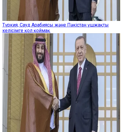
Түркия, Сауд Арабиясы және Пәкістан үшжақты
келісімге қол қоймақ