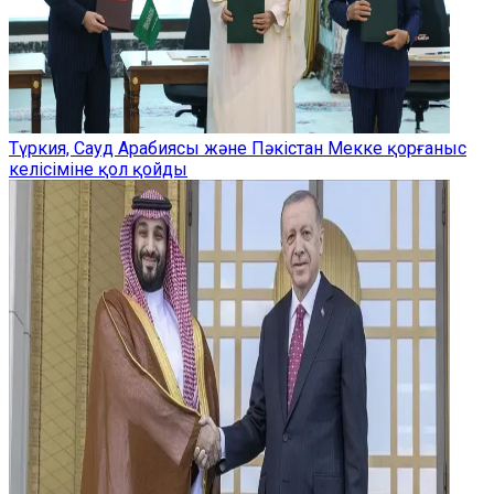
Түркия, Сауд Арабиясы және Пәкістан Мекке қорғаныс
келісіміне қол қойды