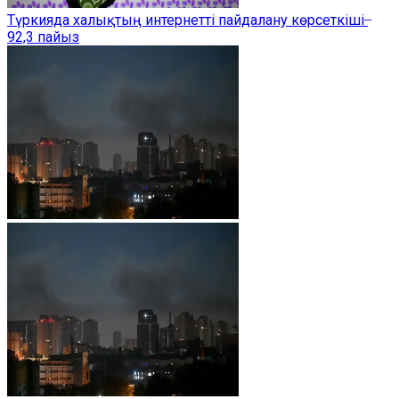
Түркияда халықтың интернетті пайдалану көрсеткіші ̶
92,3 пайыз