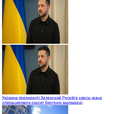
Украина президенті Зеленский Ресейге қарсы жаңа
операцияларға рұқсат бергенін мәлімдеді