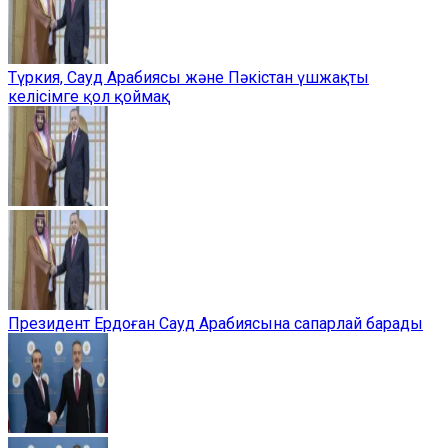
Түркия, Сауд Арабиясы және Пәкістан үшжақты
келісімге қол қоймақ
Президент Ердоған Сауд Арабиясына сапарлай барады