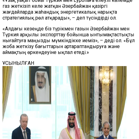
«Ұзақ уақыт бойы Түркия мен Еуропаға елеулі көлемде
газ жеткізіп келе жатқан Әзербайжан қазіргі
жағдайларда жаһандық энергетикалық нарықта
стратегиялық рөл атқарады», – деп түсіндірді ол.
«Алдағы кезеңде біз түрікмен газын Әзербайжан мен
Түркия арқылы экспорттау бойынша ынтымақтастықты
нығайтуға маңызды мүмкіндікке иеміз», – деді ол. «Бұл
жоба жеткізу бағыттарын әртараптандыруға және
аймақтың өркендеуіне ықпал етеді.»
ҰСЫНЫЛҒАН