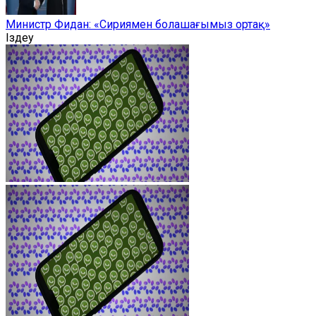
Министр Фидан: «Сириямен болашағымыз ортақ»
Іздеу