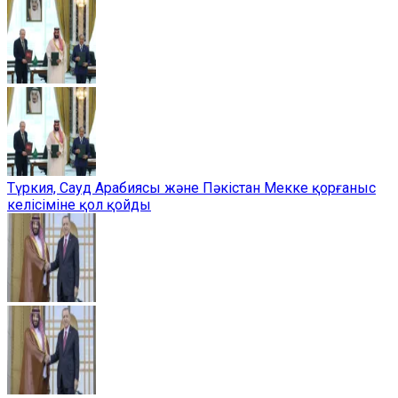
Түркия, Сауд Арабиясы және Пәкістан Мекке қорғаныс
келісіміне қол қойды