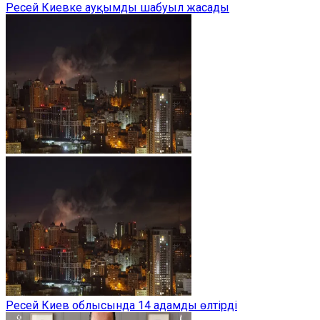
Ресей Киевке ауқымды шабуыл жасады
Ресей Киев облысында 14 адамды өлтірді