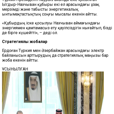
Ыгдыр-Нахчыван құбыры екі ел арасындағы ұзақ
мерзімді және табысты энергетикалық
ынтымақтастықтың соңғы мысалы екенін айтты.
«Құбырдың іске қосылуы Нахчыван аймағындағы
энергиямен қамтамасыз ету қауіпсіздігін нығайтып, бізді
де бірге күшейтті», – деді ол.
Стратегиялық жобалар
Ердоған Түркия мен Әзербайжан арасындағы электр
байланысын арттырудың да стратегиялық маңызы бар
жоба екенін айтты.
ҰСЫНЫЛҒАН