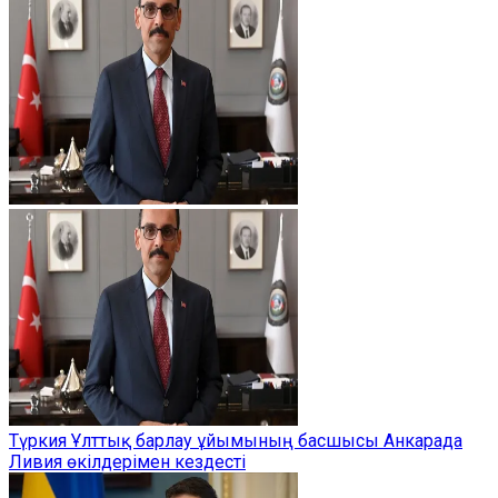
Түркия Ұлттық барлау ұйымының басшысы Анкарада
Ливия өкілдерімен кездесті