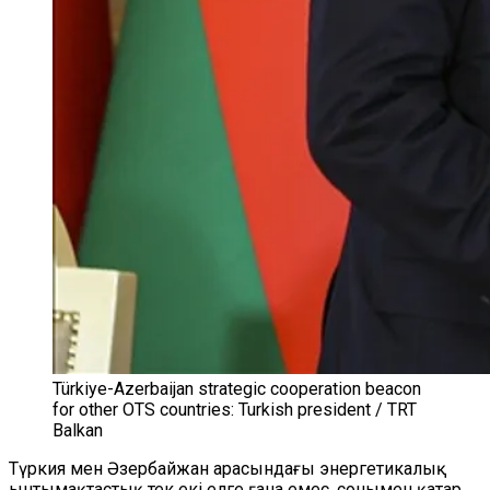
Türkiye-Azerbaijan strategic cooperation beacon
for other OTS countries: Turkish president / TRT
Balkan
Түркия мен Әзербайжан арасындағы энергетикалық
ынтымақтастық тек екі елге ғана емес, сонымен қатар