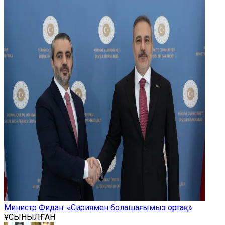
Министр Фидан: «Сириямен болашағымыз ортақ»
ҰСЫНЫЛҒАН