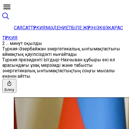
САЯСАТ
ТҮРКИЯ
МӘДЕНИЕТ
БІЛЕ ЖҮРІҢІЗ
КӨЗҚАРАС
ТҮРКИЯ
2 ... минут оқылды
Түркия-Әзербайжан энергетикалық ынтымақтастығы
аймақтық қауіпсіздікті нығайтады
Түркия президенті Ыгдыр-Нахчыван құбыры екі ел
арасындағы ұзақ мерзімді және табысты
энергетикалық ынтымақтастықтың соңғы мысалы
екенін айтты.
Бөлісу