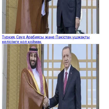
Түркия, Сауд Арабиясы және Пәкістан үшжақты
келісімге қол қоймақ