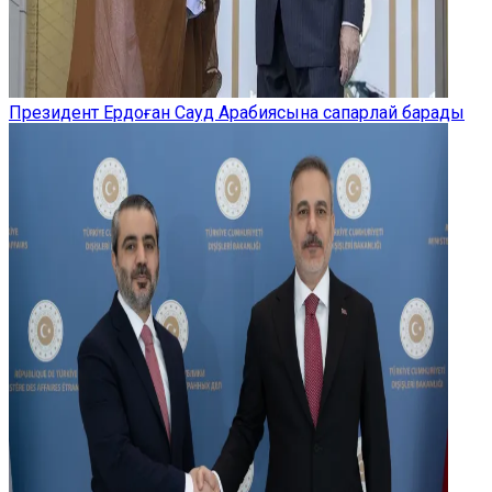
Президент Ердоған Сауд Арабиясына сапарлай барады