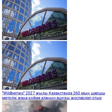
"Wildberries" 2027 жылы Қазақстанда 260 мың шаршы
метрлік жаңа қойма алаңын ашуды жоспарлап отыр