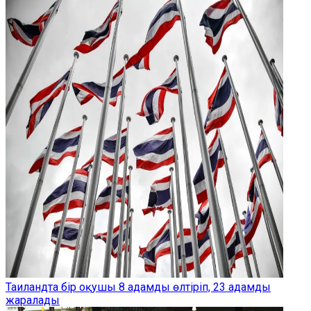
Таиландта бір оқушы 8 адамды өлтіріп, 23 адамды
жаралады