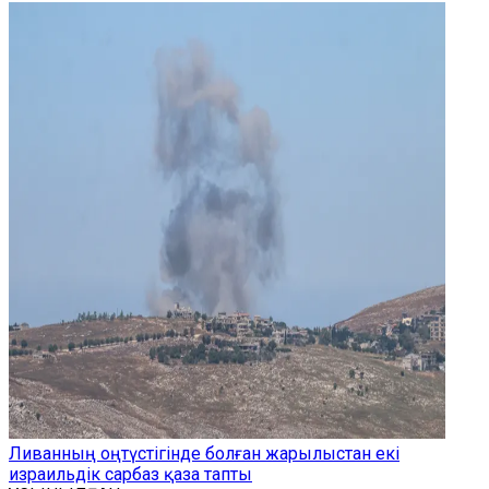
Ливанның оңтүстігінде болған жарылыстан екі
израильдік сарбаз қаза тапты