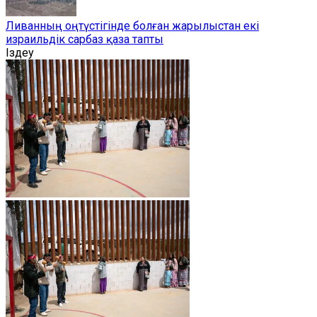
Ливанның оңтүстігінде болған жарылыстан екі
израильдік сарбаз қаза тапты
Іздеу