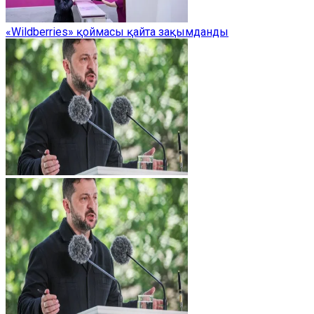
«Wildberries» қоймасы қайта зақымданды