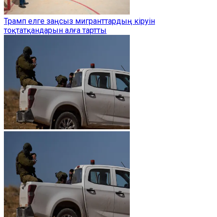
Трамп елге заңсыз мигранттардың кіруін
тоқтатқандарын алға тартты