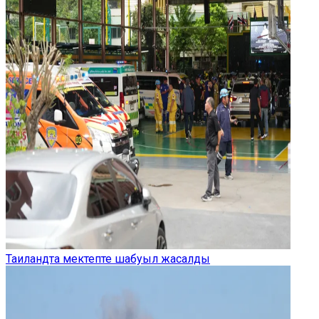
Таиландта мектепте шабуыл жасалды