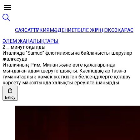
САЯСАТ
ТҮРКИЯ
МӘДЕНИЕТ
БІЛЕ ЖҮРІҢІЗ
КӨЗҚАРАС
ӘЛЕМ ЖАҢАЛЫҚТАРЫ
2 ... минут оқылды
Италияда "Sumud" флотилиясына байланысты шерулер
жалғасуда
Италияның Рим, Милан және өзге қалаларында
мыңдаған адам шеруге шықты. Кәсіподақтар Газаға
гуманитарлық көмек жеткізген белсенділерге қолдау
көрсету мақсатында халықты ереуілге шақырды.
Бөлісу