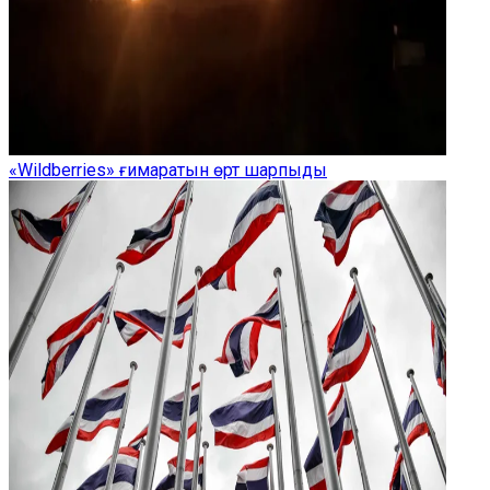
«Wildberries» ғимаратын өрт шарпыды