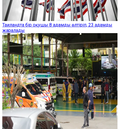
Таиландта бір оқушы 8 адамды өлтіріп, 23 адамды
жаралады