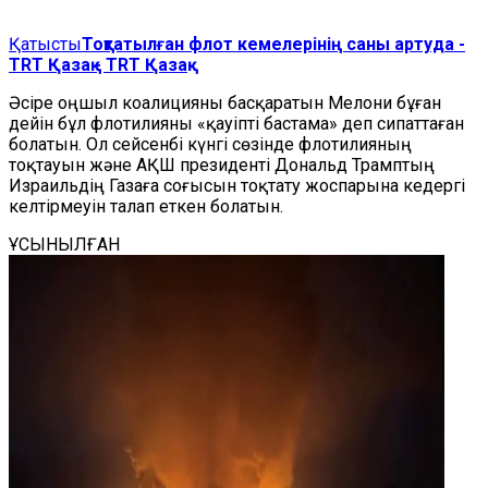
Қатысты
Тоқтатылған флот кемелерінің саны артуда -
TRT Қазақ - TRT Қазақ
Әсіре оңшыл коалицияны басқаратын Мелони бұған
дейін бұл флотилияны «қауіпті бастама» деп сипаттаған
болатын. Ол сейсенбі күнгі сөзінде флотилияның
тоқтауын және АҚШ президенті Дональд Трамптың
Израильдің Газаға соғысын тоқтату жоспарына кедергі
келтірмеуін талап еткен болатын.
ҰСЫНЫЛҒАН