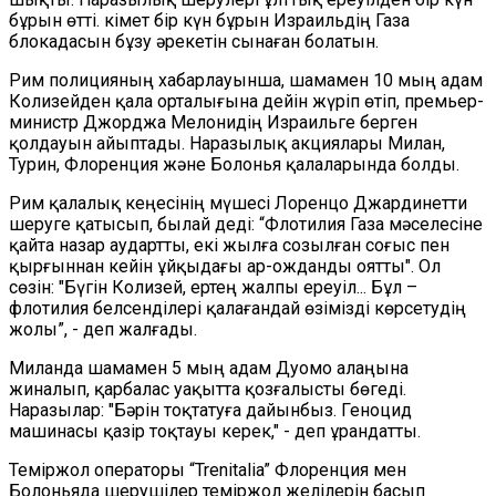
бұрын өтті. Үкімет бір күн бұрын Израильдің Газа
блокадасын бұзу әрекетін сынаған болатын.
Рим полицияның хабарлауынша, шамамен 10 мың адам
Колизейден қала орталығына дейін жүріп өтіп, премьер-
министр Джорджа Мелонидің Израильге берген
қолдауын айыптады. Наразылық акциялары Милан,
Турин, Флоренция және Болонья қалаларында болды.
Рим қалалық кеңесінің мүшесі Лоренцо Джардинетти
шеруге қатысып, былай деді: “Флотилия Газа мәселесіне
қайта назар аудартты, екі жылға созылған соғыс пен
қырғыннан кейін ұйқыдағы ар-ожданды оятты". Ол
сөзін: "Бүгін Колизей, ертең жалпы ереуіл... Бұл –
флотилия белсенділері қалағандай өзімізді көрсетудің
жолы”, - деп жалғады.
Миланда шамамен 5 мың адам Дуомо алаңына
жиналып, қарбалас уақытта қозғалысты бөгеді.
Наразылар: "Бәрін тоқтатуға дайынбыз. Геноцид
машинасы қазір тоқтауы керек," - деп ұрандатты.
Теміржол операторы “Trenitalia” Флоренция мен
Болоньяда шерушілер теміржол желілерін басып