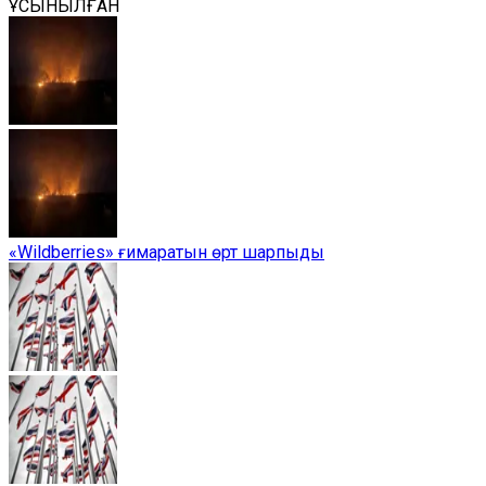
ҰСЫНЫЛҒАН
«Wildberries» ғимаратын өрт шарпыды