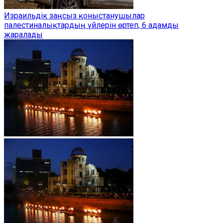
Израильдік заңсыз қоныстанушылар
палестиналықтардың үйлерін өртеп, 6 адамды
жаралады