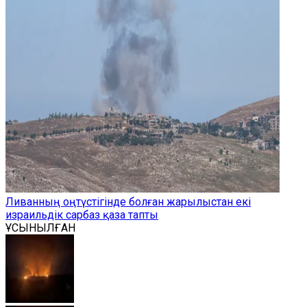
Ливанның оңтүстігінде болған жарылыстан екі
израильдік сарбаз қаза тапты
ҰСЫНЫЛҒАН