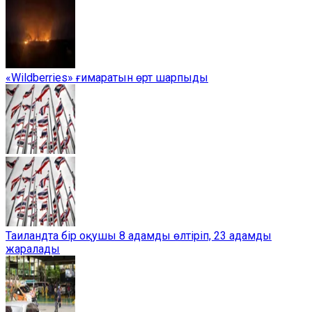
«Wildberries» ғимаратын өрт шарпыды
Таиландта бір оқушы 8 адамды өлтіріп, 23 адамды
жаралады