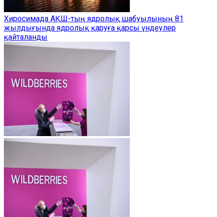
Хиросимада АҚШ-тың ядролық шабуылының 81
жылдығында ядролық қаруға қарсы үндеулер
қайталанды