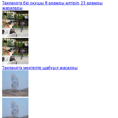
Таиландта бір оқушы 8 адамды өлтіріп, 23 адамды
жаралады
Таиландта мектепте шабуыл жасалды