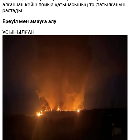
алғаннан кейін пойыз қатынасының тоқтатылғанын
растады.
Ереуіл мен қамауға алу
ҰСЫНЫЛҒАН