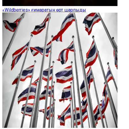
«Wildberries» ғимаратын өрт шарпыды