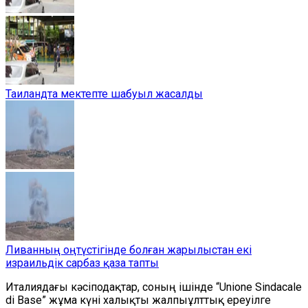
Таиландта мектепте шабуыл жасалды
Ливанның оңтүстігінде болған жарылыстан екі
израильдік сарбаз қаза тапты
Италиядағы кәсіподақтар, соның ішінде “Unione Sindacale
di Base” жұма күні халықты жалпыұлттық ереуілге