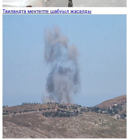
Таиландта мектепте шабуыл жасалды