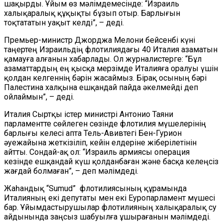
шақырды. Ұйым өз мәлімдемесінде: “Израиль
халықаралық құқықты бұзып отыр. Барлығын
тоқтататын уақыт келді”, – деді.
Премьер-министр Джорджа Мелони бейсенбі күні
таңертең Израильдің флотилиядағы 40 Италия азаматын
қамауға алғанын хабарлады. Ол журналистерге: “Бұл
азаматтардың ең қысқа мерзімде Италияға оралуы үшін
қолдан келгеннің бәрін жасаймыз. Бірақ осының бәрі
Палестина халқына ешқандай пайда әкелмейді деп
ойлаймын”, – деді.
Италия Сыртқы істер министрі Антонио Таяни
парламентте сөйлеген сөзінде флотилия мүшелерінің
барлығы келесі апта Тель-Авивтегі Бен-Гурион
әуежайына жеткізіліп, кейін елдеріне жіберілетінін
айтты. Сондай-ақ ол: “Израиль армиясы операция
кезінде ешқандай күш қолданбаған және басқа келеңсіз
жағдай болмаған”, – деп мәлімдеді.
Жаһандық “Sumud” флотилиясының құрамында
Италияның екі депутаты мен екі Еуропарламент мүшесі
бар. Ұйымдастырушылар флотилияның халықаралық су
айдынында заңсыз шабуылға ұшырағанын мәлімдеді.