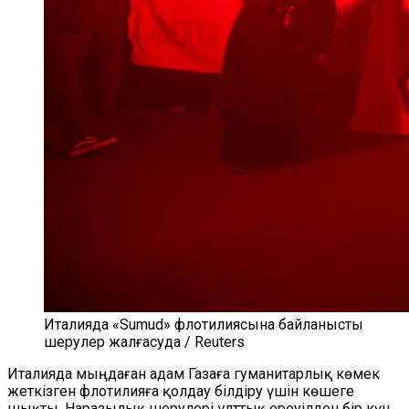
Италияда «Sumud» флотилиясына байланысты
шерулер жалғасуда / Reuters
Италияда мыңдаған адам Газаға гуманитарлық көмек
жеткізген флотилияға қолдау білдіру үшін көшеге
шықты. Наразылық шерулері ұлттық ереуілден бір күн