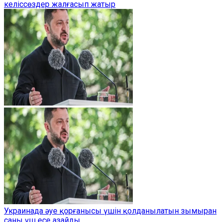
келіссөздер жалғасып жатыр
Украинада әуе қорғанысы үшін қолданылатын зымыран
саны үш есе азайды