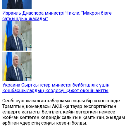
Израиль Диаспора министрі Чикли: “Макрон бізге
сатқындық жасады”
Украина Сыртқы істер министрі бейбітшілік үшін
көшбасшылардың кездесуі қажет екенін айтты
Сенбі күні жасалған хабарлама соңғы бір жыл ішінде
Трамптың командасы АҚШ-қа тауар экспорттайтын
елдерге қатысты белгілеп, кейін өзгерткен немесе
жойған көптеген кедендік
салығын
қамтыған, жылдам
өрбіген үдерістің соңғы кезеңі болды.