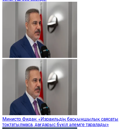
Министр Фидан: «Израильдің басқыншылық саясаты
тоқтатылмаса, дағдарыс бүкіл әлемге таралады»