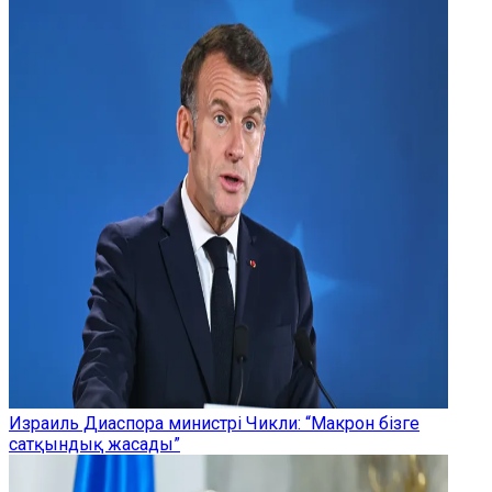
Израиль Диаспора министрі Чикли: “Макрон бізге
сатқындық жасады”