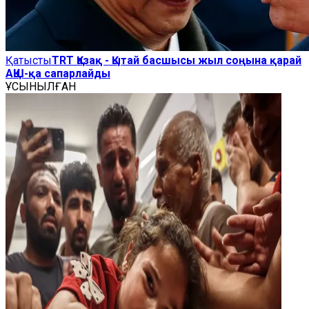
Қатысты
TRT Қазақ - Қытай басшысы жыл соңына қарай
АҚШ-қа сапарлайды
ҰСЫНЫЛҒАН