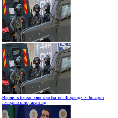
Израиль басып алынған Батыс Шериядағы босқын
лагеріне рейд жүргізді