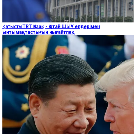
Қатысты
TRT Қазақ - Қытай ШЫҰ елдерімен
ынтымақтастығын нығайтпақ