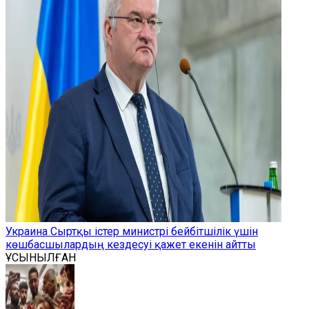
Украина Сыртқы істер министрі бейбітшілік үшін
көшбасшылардың кездесуі қажет екенін айтты
ҰСЫНЫЛҒАН