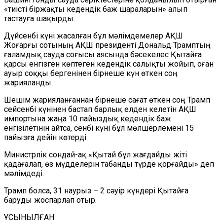
«тиісті біржақты кедендік баж шараларын» алып
тастауға шақырды.
Дүйсенбі күні жасалған бұл мәлімдемелер АҚШ
Жоғарғы сотының АҚШ
п
резиденті Дональд Трамптың
ғаламдық сауда соғысы аясынд
а
бәсекелес Қытайға
қарсы енгізген көптеген кедендік
салықты
жойып, оған
ауыр соққы бергенінен бірнеше күн өткен соң
жарияланды.
Шешім жарияланғаннан бірнеше сағат өткен соң Трамп
сейсенбі
күнінен
бастап барлық елден келетін АҚШ
импортына жаңа 10 пайыздық кедендік баж
енгізілетінін айтса, сенбі күні бұл мөлшерлемені 15
пайызға дейін көтерді.
Министрлік сондай-ақ «Қытай бұл жағдайды жіті
қадағалап, өз мүдделерін табанды түрде қорғайды» деп
мәлімдеді.
Трамп
болса,
31 наурыз – 2 сәуір күндері Қытайға
баруды жоспарлап отыр.
ҰСЫНЫЛҒАН