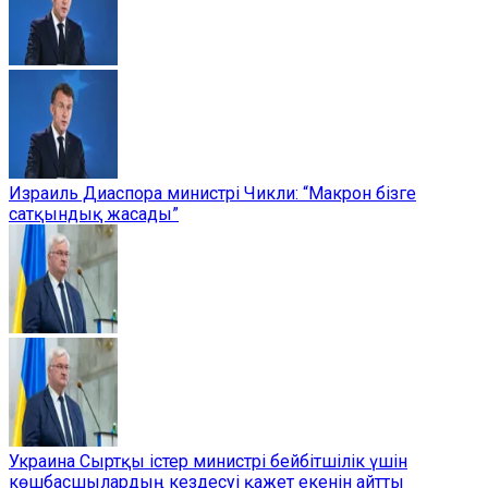
Израиль Диаспора министрі Чикли: “Макрон бізге
сатқындық жасады”
Украина Сыртқы істер министрі бейбітшілік үшін
көшбасшылардың кездесуі қажет екенін айтты