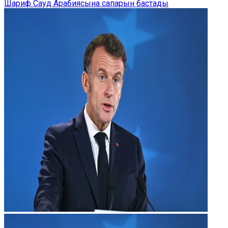
Шариф Сауд Арабиясына сапарын бастады