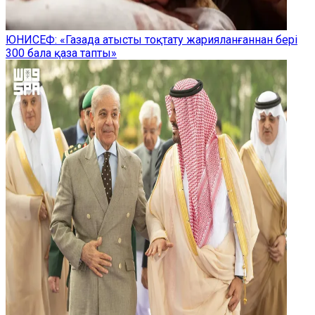
ЮНИСЕФ: «Газада атысты тоқтату жарияланғаннан бері
300 бала қаза тапты»