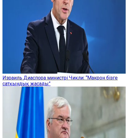
Израиль Диаспора министрі Чикли: “Макрон бізге
сатқындық жасады”