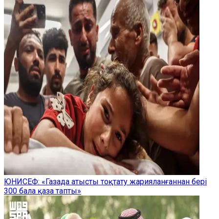
ЮНИСЕФ: «Газада атысты тоқтату жарияланғаннан бері
300 бала қаза тапты»