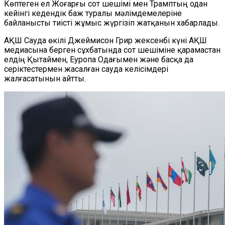
Көптеген ел Жоғарғы сот шешімі мен Трамптың одан
кейінгі кедендік баж туралы мәлімдемелеріне
байланысты тиісті жұмыс жүргізіп жатқанын хабарлады.
АҚШ Сауда өкілі Джеймисон Грир жексенбі күні АҚШ
медиасына берген сұхбатында сот шешіміне қарамастан
елдің Қытаймен, Еуропа Одағымен және басқа да
серіктестермен жасалған сауда келісімдері
жалғасатынын айтты.