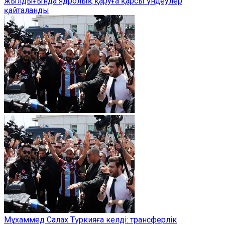
жылдығында ядролық қаруға қарсы үндеулер
қайталанды
Мұхаммед Салах Түркияға келді: трансферлік