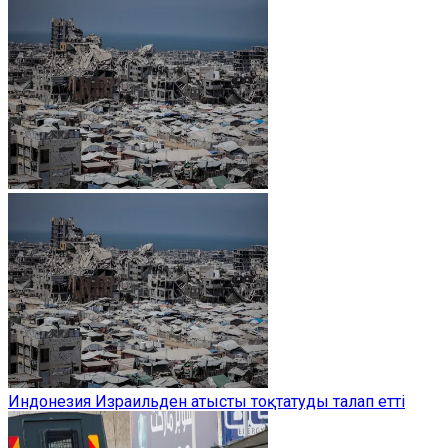
Индонезия Израильден атысты тоқтатуды талап етті