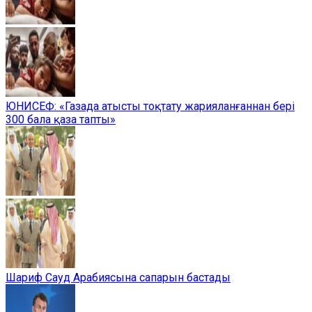
ЮНИСЕФ: «Газада атысты тоқтату жарияланғаннан бері
300 бала қаза тапты»
Шариф Сауд Арабиясына сапарын бастады