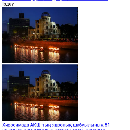
Іздеу
Хиросимада АҚШ-тың ядролық шабуылының 81