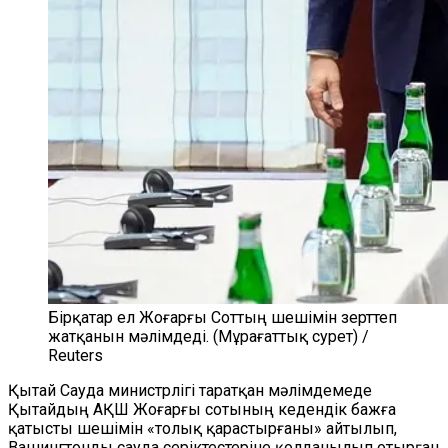
Бірқатар ел Жоғарғы Соттың шешімін зерттеп
жатқанын мәлімдеді. (Мұрағаттық сурет) /
Reuters
Қытай Сауда министрлігі таратқан мәлімдемеде
Қытайдың АҚШ Жоғарғы сотының кедендік бажға
қатысты шешімін «толық қарастырғаны» айтылып,
Вашингтонды сауда серіктестеріне қолданылып отырған