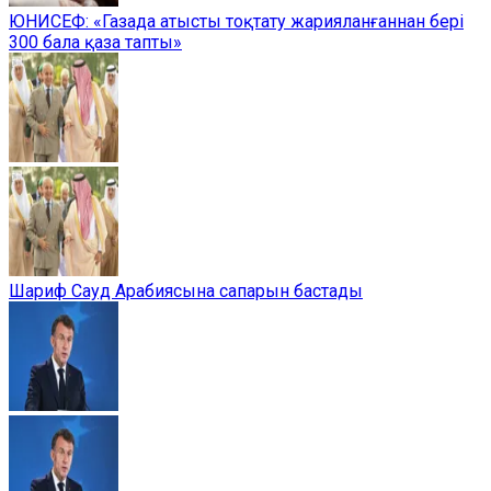
ЮНИСЕФ: «Газада атысты тоқтату жарияланғаннан бері
300 бала қаза тапты»
Шариф Сауд Арабиясына сапарын бастады