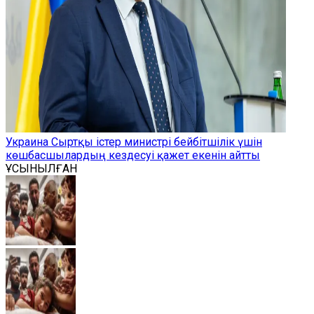
Украина Сыртқы істер министрі бейбітшілік үшін
көшбасшылардың кездесуі қажет екенін айтты
ҰСЫНЫЛҒАН