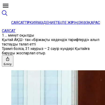
САЯСАТ
ТҮРКИЯ
МӘДЕНИЕТ
БІЛЕ ЖҮРІҢІЗ
КӨЗҚАРАС
САЯСАТ
1 ... минут оқылды
Қытай АҚШ- тан «біржақты кедендік тарифтерді» алып
тастауды талап етті
Трамп болса, 31 наурыз – 2 сәуір күндері Қытайға
баруды жоспарлап отыр.
Бөлісу