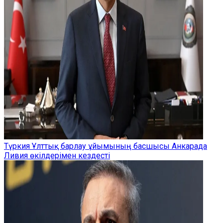
Түркия Ұлттық барлау ұйымының басшысы Анкарада
Ливия өкілдерімен кездесті