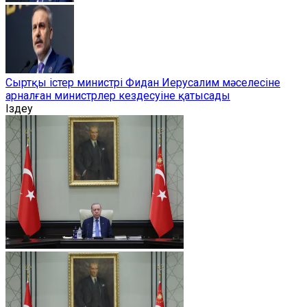
Сыртқы істер министрі Фидан Иерусалим мәселесіне
арналған министрлер кездесуіне қатысады
Іздеу