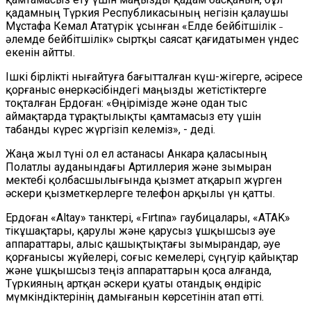
қадамның Түркия Республикасының негізін қалаушы
Мұстафа Кемал Ататүрік ұсынған «Елде бейбітшілік ˗
әлемде бейбітшілік» сыртқы саясат қағидатымен үндес
екенін айтты.
Ішкі бірлікті нығайтуға бағытталған күш-жігерге, әсіресе
қорғаныс өнеркәсібіндегі маңызды жетістіктерге
тоқталған Ердоған: «Өңірімізде және одан тыс
аймақтарда тұрақтылықты қамтамасыз ету үшін
табанды күрес жүргізіп келеміз», - деді.
Жаңа жыл түні ол ел астанасы Анкара қаласының
Полатлы ауданындағы Артиллерия және зымыран
мектебі қолбасшылығында қызмет атқарып жүрген
әскери қызметкерлерге телефон арқылы үн қатты.
Ердоған «Аltay» танктері, «Fırtına» гаубицалары, «АTAK»
тікұшақтары, қарулы және қарусыз ұшқышсыз әуе
аппараттары, алыс қашықтықтағы зымырандар, әуе
қорғанысы жүйелері, соғыс кемелері, сүңгуір қайықтар
және ұшқышсыз теңіз аппараттарын қоса алғанда,
Түркияның артқан әскери қуаты отандық өндіріс
мүмкіндіктерінің дамығанын көрсетінін атап өтті.