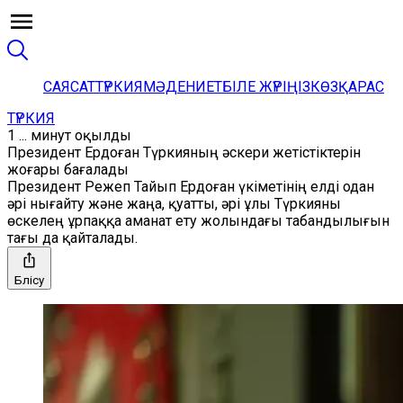
САЯСАТ
ТҮРКИЯ
МӘДЕНИЕТ
БІЛЕ ЖҮРІҢІЗ
КӨЗҚАРАС
ТҮРКИЯ
1 ... минут оқылды
Президент Ердоған Түркияның әскери жетістіктерін
жоғары бағалады
Президент Режеп Тайып Ердоған үкіметінің елді одан
әрі нығайту және жаңа, қуатты, әрі ұлы Түркияны
өскелең ұрпаққа аманат ету жолындағы табандылығын
тағы да қайталады.
Бөлісу