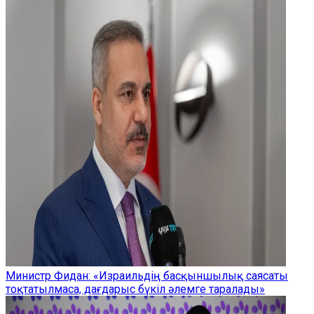
Министр Фидан: «Израильдің басқыншылық саясаты
тоқтатылмаса, дағдарыс бүкіл әлемге таралады»