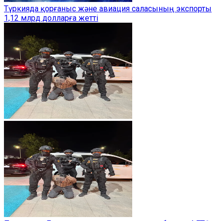
Түркияда қорғаныс және авиация саласының экспорты
1,12 млрд долларға жетті