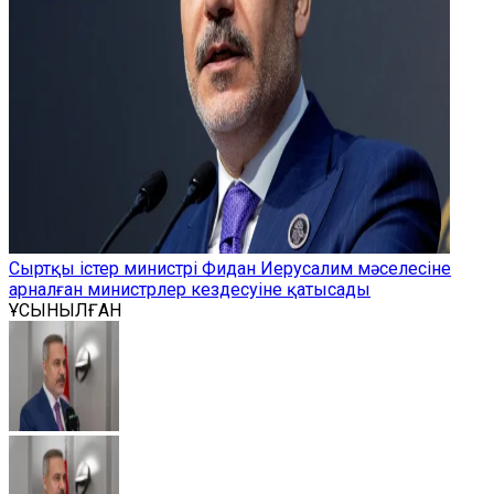
Сыртқы істер министрі Фидан Иерусалим мәселесіне
арналған министрлер кездесуіне қатысады
ҰСЫНЫЛҒАН