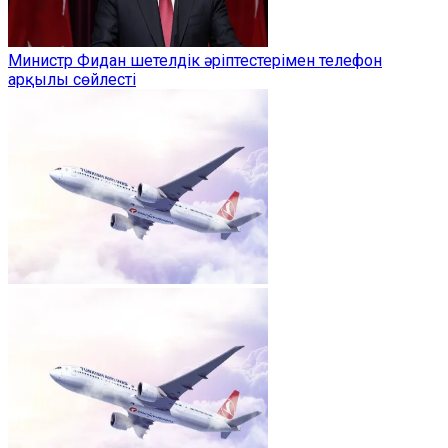
Министр Фидан шетелдік әріптестерімен телефон
арқылы сөйлесті