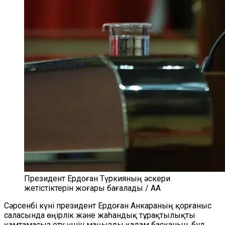
Президент Ердоған Түркияның әскери
жетістіктерін жоғары бағалады / AA
Сәрсенбі күні президент Ердоған Анкараның қорғаныс
саласында өңірлік және жаһандық тұрақтылықты
қамтамасыз ету үшін маңызды қадам басқанын, бұл