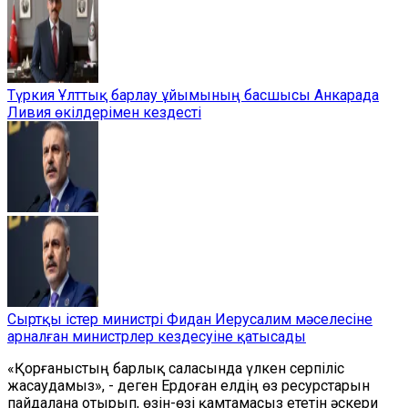
Түркия Ұлттық барлау ұйымының басшысы Анкарада
Ливия өкілдерімен кездесті
Сыртқы істер министрі Фидан Иерусалим мәселесіне
арналған министрлер кездесуіне қатысады
«Қорғаныстың барлық саласында үлкен серпіліс
жасаудамыз», - деген Ердоған елдің өз ресурстарын
пайдалана отырып, өзін-өзі қамтамасыз ететін әскери