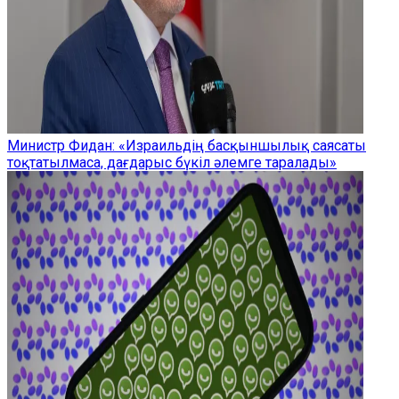
Министр Фидан: «Израильдің басқыншылық саясаты
тоқтатылмаса, дағдарыс бүкіл әлемге таралады»