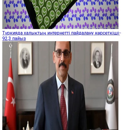
Түркияда халықтың интернетті пайдалану көрсеткіші ̶
92,3 пайыз