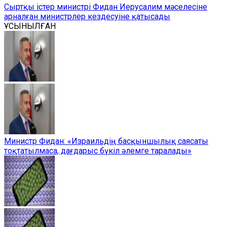
Сыртқы істер министрі Фидан Иерусалим мәселесіне
арналған министрлер кездесуіне қатысады
ҰСЫНЫЛҒАН
Министр Фидан: «Израильдің басқыншылық саясаты
тоқтатылмаса, дағдарыс бүкіл әлемге таралады»