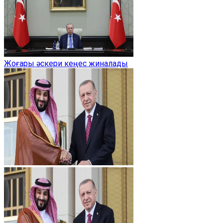
Жоғары әскери кеңес жиналады