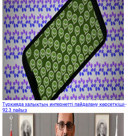
Түркияда халықтың интернетті пайдалану көрсеткіші ̶
92,3 пайыз