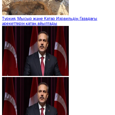
Түркия, Мысыр және Катар Израильдің Газадағы
әрекеттерін қатаң айыптады