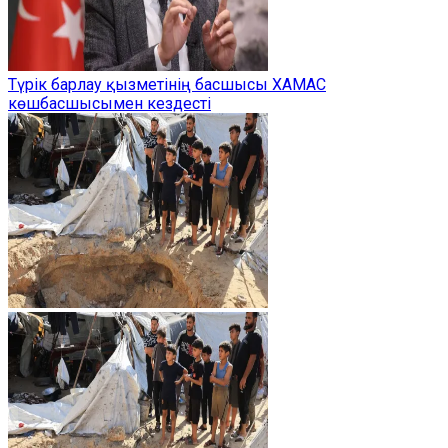
Түрік барлау қызметінің басшысы ХАМАС
көшбасшысымен кездесті