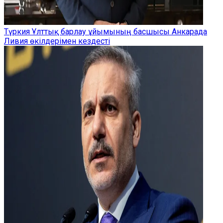
Түркия Ұлттық барлау ұйымының басшысы Анкарада
Ливия өкілдерімен кездесті