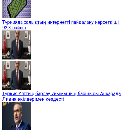
Түркияда халықтың интернетті пайдалану көрсеткіші ̶
92,3 пайыз
Түркия Ұлттық барлау ұйымының басшысы Анкарада
Ливия өкілдерімен кездесті