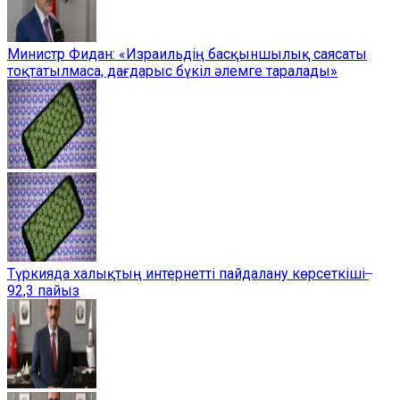
Министр Фидан: «Израильдің басқыншылық саясаты
тоқтатылмаса, дағдарыс бүкіл әлемге таралады»
Түркияда халықтың интернетті пайдалану көрсеткіші ̶
92,3 пайыз