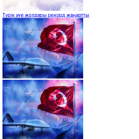
Түрік әуе жолдары рекорд жаңартты