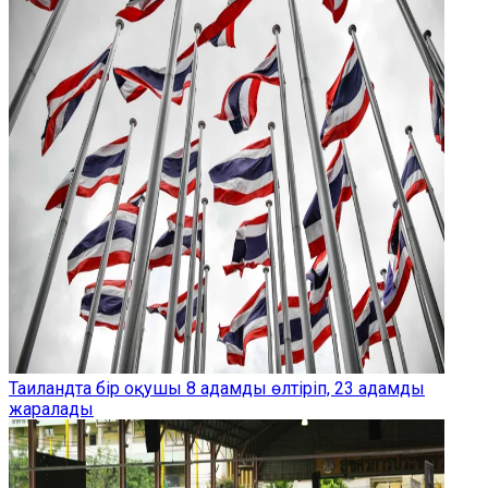
Таиландта бір оқушы 8 адамды өлтіріп, 23 адамды
жаралады