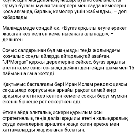
Ормуз бұғазы мұнай танкерлері мен сауда кемелерін
қоса алғанда, барлық кемелер үшін жабылды», – деп
хабарлады.
Мәлімдемеде сондай-ақ: «Бұғаз арқылы өтуге әрекет
жасаған кез келген кеме нысанаға алынады», –
делінген.
Соғыс салдарынан бұл маңызды теңіз жолындағы
қозғалыс соңғы айларда айтарлықтай азайған.
“JPMorgan” қаржы деректеріне сәйкес, бұғаз арқылы
өтетін кеме саны соғысқа дейінгі деңгейдің шамамен 15
пайызына ғана жетеді.
Қақтығыс басталғалы бері Иран Ислам революциясы
сақшылар корпусынан арнайы рұқсат алмай өңір
арқылы өтетін кез келген кемеге соққы беруі мүмкін
екенін бірнеше рет ескерткен еді.
Өткен айда элиталық әскери құрылым осы
стратегиялық теңіз дәлізі арқылы өтетін халықаралық
сауда кемелеріне арналған жаңа қатаң ереже мен
хаттамаларды жариялаған болатын.