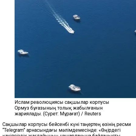
Ислам революциясы сақшылар корпусы
Ормуз бұғазының толық жабылғанын
жариялады. (Сурет: Мұрағат) / Reuters
Сақшылар корпусы бейсенбі күні таңертең өзінің ресми
“Telegram” арнасындағы мәлімдемесінде: «Өңірдегі
қауіпсіздік жағдайының нашарлауына байланысты