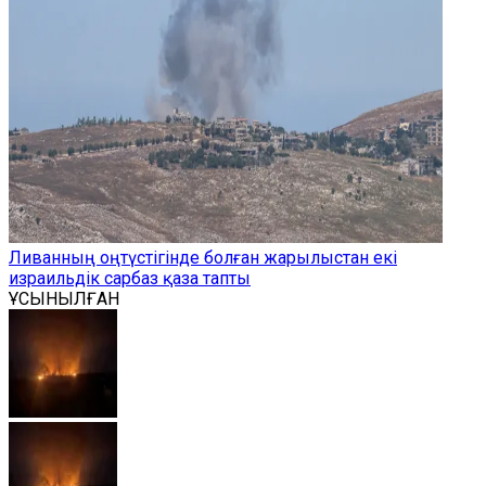
Ливанның оңтүстігінде болған жарылыстан екі
израильдік сарбаз қаза тапты
ҰСЫНЫЛҒАН