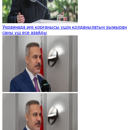
Украинада әуе қорғанысы үшін қолданылатын зымыран
саны үш есе азайды