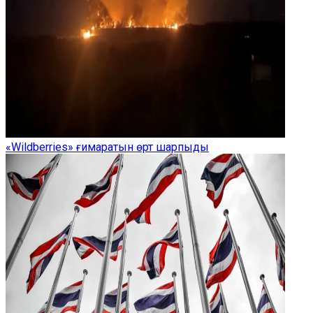
«Wildberries» ғимаратын өрт шарпыды