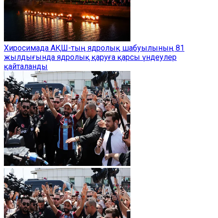
Хиросимада АҚШ-тың ядролық шабуылының 81
жылдығында ядролық қаруға қарсы үндеулер
қайталанды