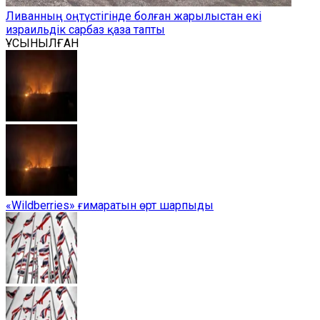
Ливанның оңтүстігінде болған жарылыстан екі
израильдік сарбаз қаза тапты
ҰСЫНЫЛҒАН
«Wildberries» ғимаратын өрт шарпыды