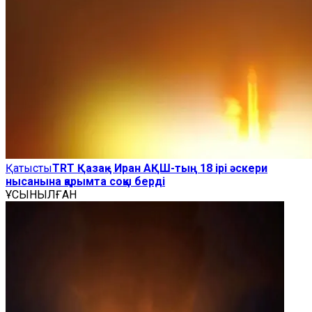
Қатысты
TRT Қазақ - Иран АҚШ-тың 18 ірі әскери
нысанына қарымта соққы берді
ҰСЫНЫЛҒАН