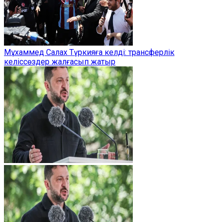
Мұхаммед Салах Түркияға келді: трансферлік
келіссөздер жалғасып жатыр