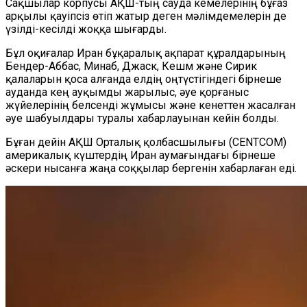
Сақшылар корпусы АҚШ-тың сауда кемелерінің бұғаз
арқылы қауіпсіз өтіп жатыр деген мәлімдемелерін де
үзілді-кесілді жоққа шығарды.
Бұл оқиғалар Иран бұқаралық ақпарат құралдарының
Бендер-Аббас, Минаб, Джаск, Кешм және Сирик
қалаларын қоса алғанда елдің оңтүстігіндегі бірнеше
ауданда кең ауқымды жарылыс, әуе қорғаныс
жүйелерінің белсенді жұмысы және кенеттен жасалған
әуе шабуылдары туралы хабарлауынан кейін болды.
Бұған дейін АҚШ Орталық қолбасшылығы (CENTCOM)
америкалық күштердің Иран аумағындағы бірнеше
әскери нысанға жаңа соққылар бергенін хабарлаған еді.