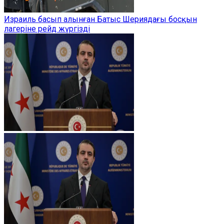
Израиль басып алынған Батыс Шериядағы босқын
лагеріне рейд жүргізді