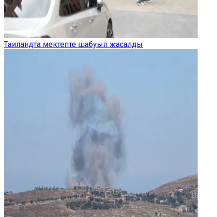
Таиландта мектепте шабуыл жасалды