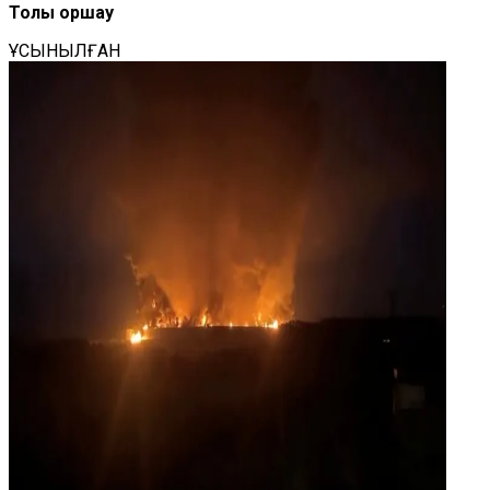
Толық қоршау
ҰСЫНЫЛҒАН