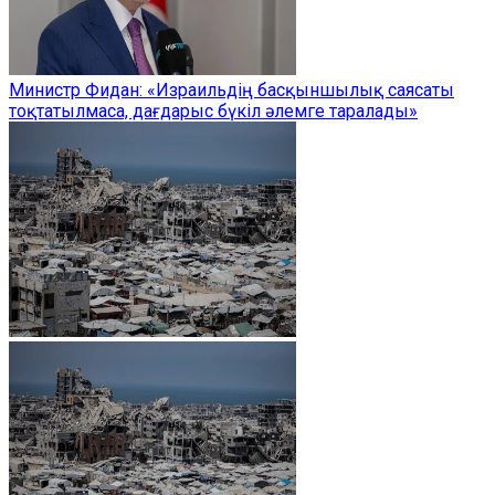
Министр Фидан: «Израильдің басқыншылық саясаты
тоқтатылмаса, дағдарыс бүкіл әлемге таралады»