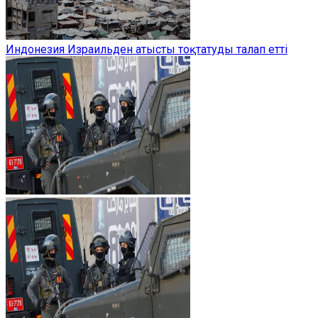
Индонезия Израильден атысты тоқтатуды талап етті