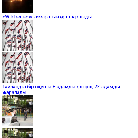
«Wildberries» ғимаратын өрт шарпыды
Таиландта бір оқушы 8 адамды өлтіріп, 23 адамды
жаралады