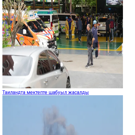
Таиландта мектепте шабуыл жасалды