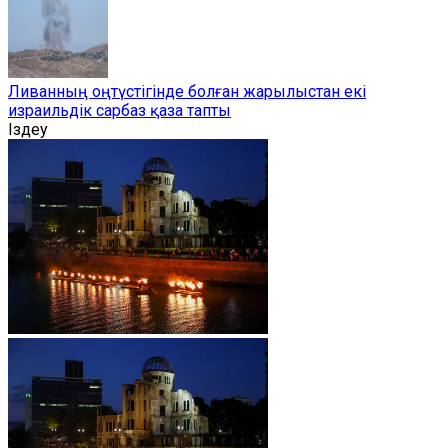
Ливанның оңтүстігінде болған жарылыстан екі
израильдік сарбаз қаза тапты
Іздеу