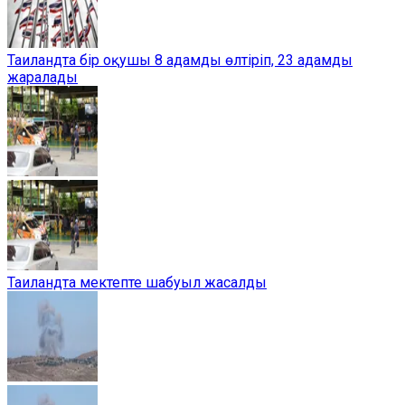
Таиландта бір оқушы 8 адамды өлтіріп, 23 адамды
жаралады
Таиландта мектепте шабуыл жасалды