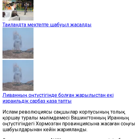
Таиландта мектепте шабуыл жасалды
Ливанның оңтүстігінде болған жарылыстан екі
израильдік сарбаз қаза тапты
Ислам революциясы сақшылар корпусының толық
қоршау туралы мәлімдемесі Вашингтонның Иранның
оңтүстігіндегі Хормозган провинциясына жасаған соңғы
шабуылдарынан кейін жарияланды.