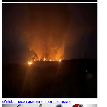
«Wildberries» ғимаратын өрт шарпыды