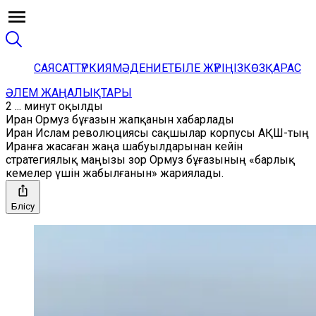
САЯСАТ
ТҮРКИЯ
МӘДЕНИЕТ
БІЛЕ ЖҮРІҢІЗ
КӨЗҚАРАС
ӘЛЕМ ЖАҢАЛЫҚТАРЫ
2 ... минут оқылды
Иран Ормуз бұғазын жапқанын хабарлады
Иран Ислам революциясы сақшылар корпусы АҚШ-тың
Иранға жасаған жаңа шабуылдарынан кейін
стратегиялық маңызы зор Ормуз бұғазының «барлық
кемелер үшін жабылғанын» жариялады.
Бөлісу