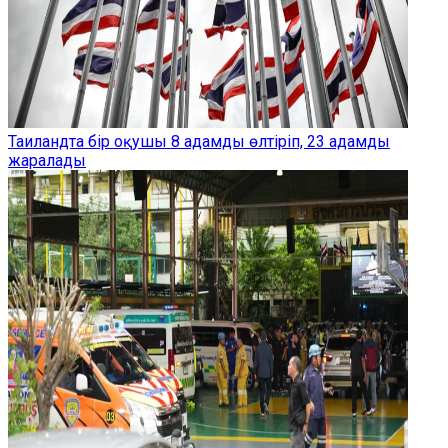
Таиландта бір оқушы 8 адамды өлтіріп, 23 адамды
жаралады