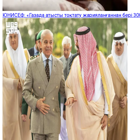
ЮНИСЕФ: «Газада атысты тоқтату жарияланғаннан бері 300