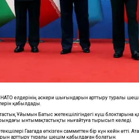
да НАТО елдерінің әскери шығындарын арттыру туралы ше
лерін қабылдады.
астық Ұйымын Батыс жетекшілігіндегі күш блоктарына қа
аларындағы ынтымақтастықты нығайтуға тырысып келеді.
екшілері Гаагада өткізген саммиттен бір күн кейін өтті. 
рын арттыру туралы шешім қабылдаған болатын.