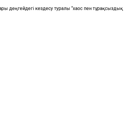
ры деңгейдегі кездесу туралы “хаос пен тұрақсыздық