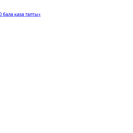
 бала қаза тапты»