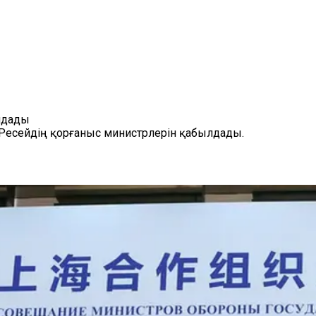
лдады
Ресейдің қорғаныс министрлерін қабылдады.