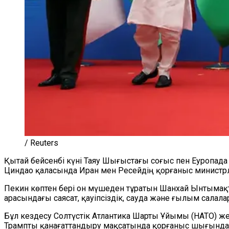
/ Reuters
Қытай бейсенбі күні Таяу Шығыстағы соғыс пен Еуропа
Циндао қаласында Иран мен Ресейдің қорғаныс министр
Пекин көптен бері он мүшеден тұратын Шанхай Ынтымақт
арасындағы саясат, қауіпсіздік, сауда және ғылым сал
Бұл кездесу Солтүстік Атлантика Шарты Ұйымы (НАТО) жет
Трампты қанағаттандыру мақсатында қорғаныс шығында