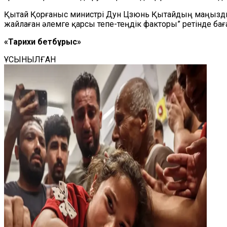
Қытай Қорғаныс министрі Дун Цзюнь Қытайдың маңызды ә
жайлаған әлемге қарсы тепе-теңдік факторы”
ретінде
бағ
«Тарихи бетбұрыс»
ҰСЫНЫЛҒАН