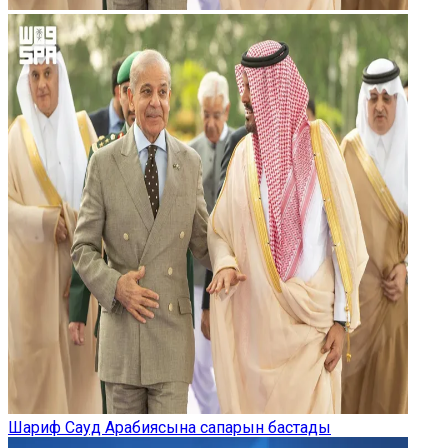
Шариф Сауд Арабиясына сапарын бастады