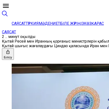
САЯСАТ
ТҮРКИЯ
МӘДЕНИЕТ
БІЛЕ ЖҮРІҢІЗ
КӨЗҚАРАС
САЯСАТ
2 ... минут оқылды
Қытай Ресей мен Иранның қорғаныс министрлерін қабы
Қытай шығыс жағалаудағы Циндао қаласында Иран мен 
Бөлісу