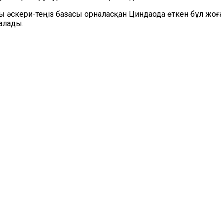
скери-теңіз базасы орналасқан Циндаода өткен бұл жоға
алады
.