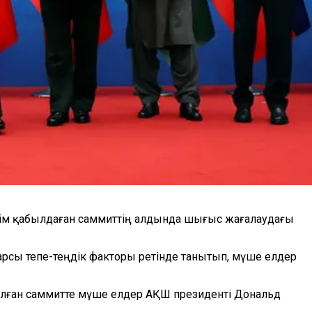
шім қабылдаған саммиттің алдында шығыс жағалаудағы
рсы тепе-теңдік факторы ретінде танытып, мүше елдер
Аталған саммитте мүше елдер АҚШ президенті Дональд